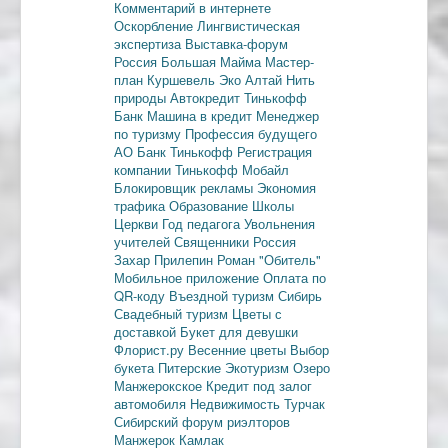
Комментарий в интернете
Оскорбление
Лингвистическая
экспертиза
Выставка-форум
Россия
Большая Майма
Мастер-
план
Куршевель
Эко Алтай Нить
природы
Автокредит
Тинькофф
Банк
Машина в кредит
Менеджер
по туризму
Профессия будущего
АО Банк Тинькофф
Регистрация
компании
Тинькофф Мобайл
Блокировщик рекламы
Экономия
трафика
Образование
Школы
Церкви
Год педагога
Увольнения
учителей
Священники
Россия
Захар Прилепин
Роман "Обитель"
Мобильное приложение
Оплата по
QR-коду
Въездной туризм
Сибирь
Свадебный туризм
Цветы с
доставкой
Букет для девушки
Флорист.ру
Весенние цветы
Выбор
букета
Питерские
Экотуризм
Озеро
Манжерокское
Кредит под залог
автомобиля
Недвижимость
Турчак
Сибирский форум риэлторов
Манжерок
Камлак