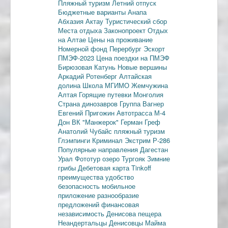
Пляжный туризм
Летний отпуск
Бюджетные варианты
Анапа
Абхазия
Актау
Туристический сбор
Места отдыха
Законопроект
Отдых
на Алтае
Цены на проживание
Номерной фонд
Перербург
Эскорт
ПМЭФ-2023
Цена поездки на ПМЭФ
Бирюзовая Катунь
Новые вершины
Аркадий Ротенберг
Алтайская
долина
Школа МГИМО
Жемчужина
Алтая
Горящие путевки
Монголия
Страна динозавров
Группа Вагнер
Евгений Пригожин
Автотрасса М-4
Дон
ВК "Манжерок"
Герман Греф
Анатолий Чубайс
пляжный туризм
Глэмпинги
Криминал
Экстрим
Р-286
Популярные направления
Дагестан
Урал
Фототур
озеро Тургояк
Зимние
грибы
Дебетовая карта
Tinkoff
преимущества
удобство
безопасность
мобильное
приложение
разнообразие
предложений
финансовая
независимость
Денисова пещера
Неандертальцы
Денисовцы
Майма