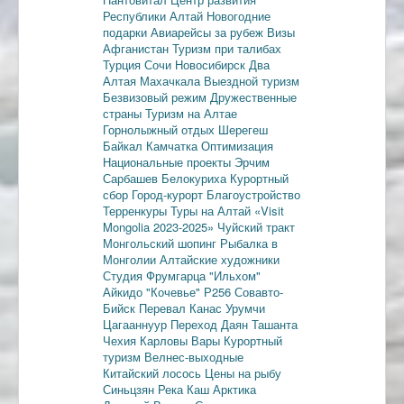
Республики Алтай
Новогодние
подарки
Авиарейсы за рубеж
Визы
Афганистан
Туризм при талибах
Турция
Сочи
Новосибирск
Два
Алтая
Махачкала
Выездной туризм
Безвизовый режим
Дружественные
страны
Туризм на Алтае
Горнолыжный отдых
Шерегеш
Байкал
Камчатка
Оптимизация
Национальные проекты
Эрчим
Сарбашев
Белокуриха
Курортный
сбор
Город-курорт
Благоустройство
Терренкуры
Туры на Алтай
«Visit
Mongolia 2023-2025»
Чуйский тракт
Монгольский шопинг
Рыбалка в
Монголии
Алтайские художники
Студия Фрумгарца
"Ильхом"
Айкидо
"Кочевье"
Р256
Совавто-
Бийск
Перевал Канас
Урумчи
Цагааннуур
Переход Даян
Ташанта
Чехия
Карловы Вары
Курортный
туризм
Велнес-выходные
Китайский лосось
Цены на рыбу
Синьцзян
Река Каш
Арктика