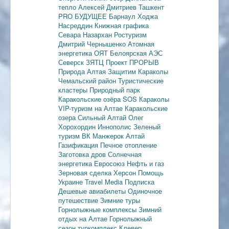
тепло
Алексей Дмитриев
Ташкент
PRO БУДУЩЕЕ
Барнаул
Ходжа
Насреддин
Книжная графика
Севара Назархан
Ростуризм
Дмитрий Чернышенко
Атомная
энергетика
ОЯТ
Белоярская АЭС
Северск
ЗЯТЦ
Проект ПРОРЫВ
Природа Алтая
Защитим Караколы
Чемальский район
Туристические
кластеры
Природный парк
Каракольские озёра
SOS Караколы
VIP-туризм на Алтае
Каракольские
озера
Сильный Алтай
Олег
Хорохордин
Иннополис
Зеленый
туризм
ВК Манжерок
Алтай
Газификация
Печное отопление
Заготовка дров
Солнечная
энергетика
Евросоюз
Нефть и газ
Зерновая сделка
Херсон
Помощь
Украине
Travel Media
Подписка
Дешевые авиабилеты
Одиночное
путешествие
Зимние туры
Горнолыжные комплексы
Зимний
отдых на Алтае
Горнолыжный
сезон
туркомплекс Клевер