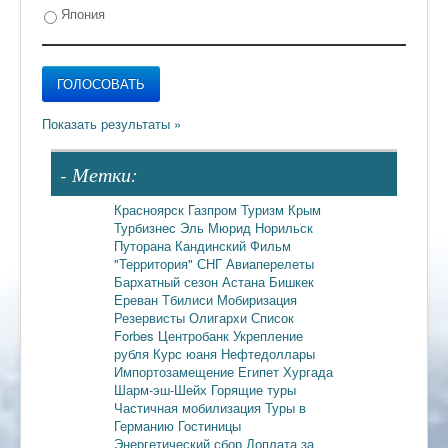
Япония
- Метки:
Красноярск
Газпром
Туризм
Крым
Турбизнес
Эль Мюрид
Норильск
Путорана
Кандинский
Фильм
"Территория"
СНГ
Авиаперелеты
Бархатный сезон
Астана
Бишкек
Ереван
Тбилиси
Мобиризация
Резервисты
Олигархи
Список
Forbes
Центробанк
Укрепление
рубля
Курс юаня
Нефтедоллары
Импортозамещение
Египет
Хургада
Шарм-эш-Шейх
Горящие туры
Частичная мобилизация
Туры в
Германию
Гостиницы
Энергетический сбор
Доплата за