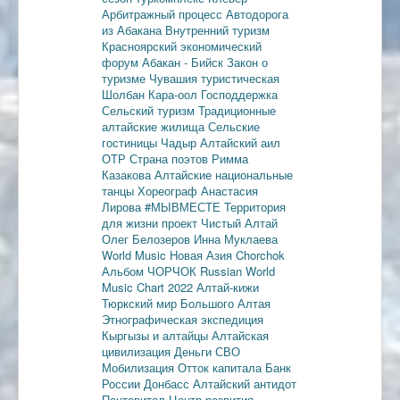
Арбитражный процесс
Автодорога
из Абакана
Внутренний туризм
Красноярский экономический
форум
Абакан - Бийск
Закон о
туризме
Чувашия туристическая
Шолбан Кара-оол
Господдержка
Сельский туризм
Традиционные
алтайские жилища
Сельские
гостиницы
Чадыр
Алтайский аил
ОТР
Страна поэтов
Римма
Казакова
Алтайские национальные
танцы
Хореограф Анастасия
Лирова
#МЫВМЕСТЕ
Территория
для жизни
проект Чистый Алтай
Олег Белозеров
Инна Муклаева
World Music
Новая Азия
Chorchok
Альбом ЧОРЧОК
Russian World
Music Chart 2022
Алтай-кижи
Тюркский мир Большого Алтая
Этнографическая экспедиция
Кыргызы и алтайцы
Алтайская
цивилизация
Деньги
СВО
Мобилизация
Отток капитала
Банк
России
Донбасс
Алтайский антидот
Пантовитал
Центр развития