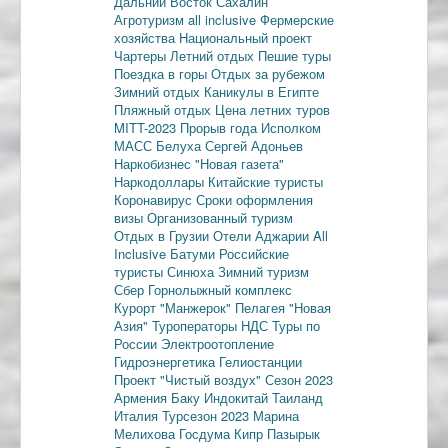
Дальний Восток
Сахалин
Агротуризм
all inclusive
Фермерские
хозяйства
Национальный проект
Чартеры
Летний отдых
Пешие туры
Поездка в горы
Отдых за рубежом
Зимний отдых
Каникулы в Египте
Пляжный отдых
Цена летних туров
MITT-2023
Прорыв года
Исполком
МАСС
Белуха
Сергей Адоньев
Наркобизнес
"Новая газета"
Наркодоллары
Китайские туристы
Коронавирус
Сроки оформления
визы
Организованный туризм
Отдых в Грузии
Отели Аджарии
All
Inclusive
Батуми
Российские
туристы
Синюха
Зимний туризм
Сбер
Горнолыжный комплекс
Курорт "Манжерок"
Пелагея
"Новая
Азия"
Туроператоры
НДС
Туры по
России
Электроотопление
Гидроэнергетика
Гелиостанции
Проект "Чистый воздух"
Сезон 2023
Армения
Баку
Индокитай
Таиланд
Италия
Турсезон 2023
Марина
Мелихова
Госдума
Кипр
Пазырык