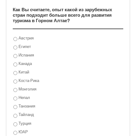
Как Вы считаете, опыт какой из зарубежных
стран подходит больше всего для развития
туризма в Горном Алтае?
Австрия
Египет
Испания
Канада
Китай
Коста-Рика
Монголия
Непал
Танзания
Тайланд
Турция
ЮАР