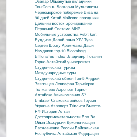
Эвалар
Обманутые вкладчики
TourDom.ru
Болгария
Мультивизы
Черноморское побережье
Виза на
90 дней
Китай
Майские праздники
Дальний восток
Бронирование
Первомай
Система МИР
Мобильные устройства
Rebit kart
Буддизм
Далай-лама XIV
Тува
Сергей Шойгу
Арам-лама
Даши
Намдаков
top-10
Bloomberg
Billionaires Index
Владимир Потанин
Горно-Алтайский университет
Студенческий туризм
Международные туры
Студенческий обмен
Топ-5
Андрей
Звягинцев
Левиафан
Териберка
Толмачево
Аэропорт Горно-
Алтайска
Авиакомпания S7
Embraer
Стыковка рейсов
Грузия
Украина
Аэропорт Тбилиси
Вместе-
РФ
История Алтая
Достопримечательности
Ело
Эл
Ойын
Экскурсии
Деколонизация
Расчленение России
Байкальская
Республика
Алтайская Федерация