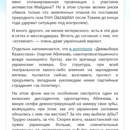
явно спланированная провокация с участием
активистов Майдана? Но в этом случае велики риски
обвала только что заявленных планов по поставкам
природного газа from Qazaqstan (если Токаев до конца
года удержит ситуацию под контролем).
И много другого, не менее интересного, есть в эти дни
в сетях и мессенджерах. Вплоть до согласия с тем, что
«ихтамнет» — очень даже український варіант.
Отдельно напоминается, что
в агитпропе
«Демвыбора
Казахстана» (партии Аблязова, самопровозглашенного
вождя нынешнего бунта), как-то кричаще смотрятся
украинские номера. Его структура, при всей
театральности какого-либо влияния на зарождение
мятежа, пытается сейчас возглавить протест и
предъявить западным кукловодам некие партийные
страдания «за политику».
На этом фоне как-то особняком смотрится один из
казахских диссидентов, однопартиец Аблязова, в
жанре селфи демонстрирующий на камеру свои зубы,
возмущаясь при этом: как это украинские силовики
обошлись с ним так жестоко? За что ему выбили зубы?
Трудно сказать, за что. Скорее всего, казахстанский газ
нужен украинцам больше, чем сомнительные
дивиденды от квартирования в Кыiве личных врагов