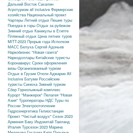
Дальний Восток
Сахалин
Агротуризм
all inclusive
Фермерские
хозяйства
Национальный проект
Чартеры
Летний отдых
Пешие туры
Поездка в горы
Отдых за рубежом
Зимний отдых
Каникулы в Египте
Пляжный отдых
Цена летних туров
MITT-2023
Прорыв года
Исполком
МАСС
Белуха
Сергей Адоньев
Наркобизнес
"Новая газета"
Наркодоллары
Китайские туристы
Коронавирус
Сроки оформления
визы
Организованный туризм
Отдых в Грузии
Отели Аджарии
All
Inclusive
Батуми
Российские
туристы
Синюха
Зимний туризм
Сбер
Горнолыжный комплекс
Курорт "Манжерок"
Пелагея
"Новая
Азия"
Туроператоры
НДС
Туры по
России
Электроотопление
Гидроэнергетика
Гелиостанции
Проект "Чистый воздух"
Сезон 2023
Армения
Баку
Индокитай
Таиланд
Италия
Турсезон 2023
Марина
Мелихова
Госдума
Кипр
Пазырык