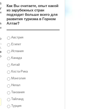
й
Как Вы считаете, опыт какой
у
из зарубежных стран
и
подходит больше всего для
развития туризма в Горном
Алтае?
а
и
Австрия
о
,
Египет
.
Испания
в
о
Канада
Китай
Коста-Рика
Монголия
Непал
Танзания
Тайланд
Турция