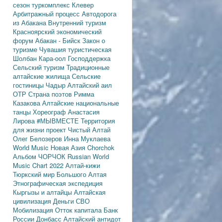
сезон
туркомплекс Клевер
Арбитражный процесс
Автодорога
из Абакана
Внутренний туризм
Красноярский экономический
форум
Абакан - Бийск
Закон о
туризме
Чувашия туристическая
Шолбан Кара-оол
Господдержка
Сельский туризм
Традиционные
алтайские жилища
Сельские
гостиницы
Чадыр
Алтайский аил
ОТР
Страна поэтов
Римма
Казакова
Алтайские национальные
танцы
Хореограф Анастасия
Лирова
#МЫВМЕСТЕ
Территория
для жизни
проект Чистый Алтай
Олег Белозеров
Инна Муклаева
World Music
Новая Азия
Chorchok
Альбом ЧОРЧОК
Russian World
Music Chart 2022
Алтай-кижи
Тюркский мир Большого Алтая
Этнографическая экспедиция
Кыргызы и алтайцы
Алтайская
цивилизация
Деньги
СВО
Мобилизация
Отток капитала
Банк
России
Донбасс
Алтайский антидот