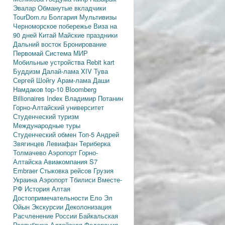
Эвалар
Обманутые вкладчики
TourDom.ru
Болгария
Мультивизы
Черноморское побережье
Виза на
90 дней
Китай
Майские праздники
Дальний восток
Бронирование
Первомай
Система МИР
Мобильные устройства
Rebit kart
Буддизм
Далай-лама XIV
Тува
Сергей Шойгу
Арам-лама
Даши
Намдаков
top-10
Bloomberg
Billionaires Index
Владимир Потанин
Горно-Алтайский университет
Студенческий туризм
Международные туры
Студенческий обмен
Топ-5
Андрей
Звягинцев
Левиафан
Териберка
Толмачево
Аэропорт Горно-
Алтайска
Авиакомпания S7
Embraer
Стыковка рейсов
Грузия
Украина
Аэропорт Тбилиси
Вместе-
РФ
История Алтая
Достопримечательности
Ело
Эл
Ойын
Экскурсии
Деколонизация
Расчленение России
Байкальская
Республика
Алтайская Федерация