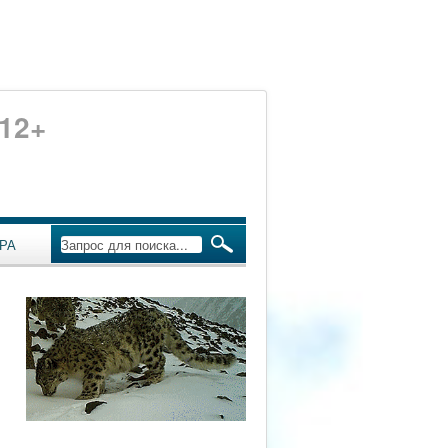
12+
РА