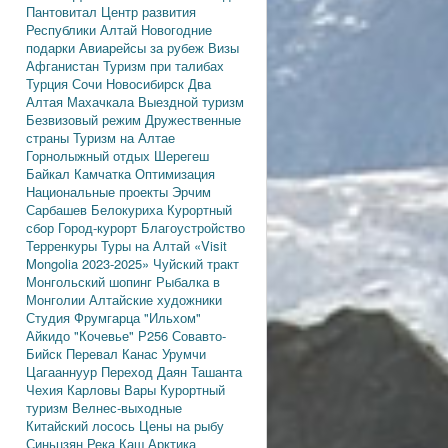
Пантовитал
Центр развития
Республики Алтай
Новогодние
подарки
Авиарейсы за рубеж
Визы
Афганистан
Туризм при талибах
Турция
Сочи
Новосибирск
Два
Алтая
Махачкала
Выездной туризм
Безвизовый режим
Дружественные
страны
Туризм на Алтае
Горнолыжный отдых
Шерегеш
Байкал
Камчатка
Оптимизация
Национальные проекты
Эрчим
Сарбашев
Белокуриха
Курортный
сбор
Город-курорт
Благоустройство
Терренкуры
Туры на Алтай
«Visit
Mongolia 2023-2025»
Чуйский тракт
Монгольский шопинг
Рыбалка в
Монголии
Алтайские художники
Студия Фрумгарца
"Ильхом"
Айкидо
"Кочевье"
Р256
Совавто-
Бийск
Перевал Канас
Урумчи
Цагааннуур
Переход Даян
Ташанта
Чехия
Карловы Вары
Курортный
туризм
Велнес-выходные
Китайский лосось
Цены на рыбу
Синьцзян
Река Каш
Арктика