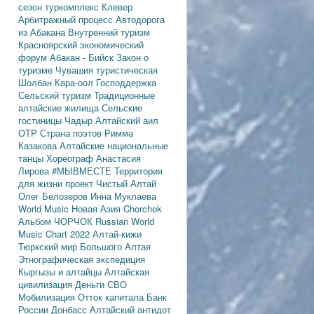
сезон
туркомплекс Клевер
Арбитражный процесс
Автодорога
из Абакана
Внутренний туризм
Красноярский экономический
форум
Абакан - Бийск
Закон о
туризме
Чувашия туристическая
Шолбан Кара-оол
Господдержка
Сельский туризм
Традиционные
алтайские жилища
Сельские
гостиницы
Чадыр
Алтайский аил
ОТР
Страна поэтов
Римма
Казакова
Алтайские национальные
танцы
Хореограф Анастасия
Лирова
#МЫВМЕСТЕ
Территория
для жизни
проект Чистый Алтай
Олег Белозеров
Инна Муклаева
World Music
Новая Азия
Chorchok
Альбом ЧОРЧОК
Russian World
Music Chart 2022
Алтай-кижи
Тюркский мир Большого Алтая
Этнографическая экспедиция
Кыргызы и алтайцы
Алтайская
цивилизация
Деньги
СВО
Мобилизация
Отток капитала
Банк
России
Донбасс
Алтайский антидот