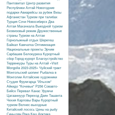
Пантовитал
Центр развития
Республики Алтай
Новогодние
подарки
Авиарейсы за рубеж
Визы
Афганистан
Туризм при талибах
Турция
Сочи
Новосибирск
Два
Алтая
Махачкала
Выездной туризм
Безвизовый режим
Дружественные
страны
Туризм на Алтае
Горнолыжный отдых
Шерегеш
Байкал
Камчатка
Оптимизация
Национальные проекты
Эрчим
Сарбашев
Белокуриха
Курортный
сбор
Город-курорт
Благоустройство
Терренкуры
Туры на Алтай
«Visit
Mongolia 2023-2025»
Чуйский тракт
Монгольский шопинг
Рыбалка в
Монголии
Алтайские художники
Студия Фрумгарца
"Ильхом"
Айкидо
"Кочевье"
Р256
Совавто-
Бийск
Перевал Канас
Урумчи
Цагааннуур
Переход Даян
Ташанта
Чехия
Карловы Вары
Курортный
туризм
Велнес-выходные
Китайский лосось
Цены на рыбу
Синьцзян
Река Каш
Арктика