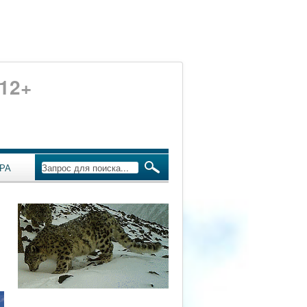
12+
РА