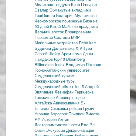
Мелихова
Госдума
Кипр
Пазырык
Эвалар
Обманутые вкладчики
TourDom.ru
Болгария
Мультивизы
Черноморское побережье
Виза на
90 дней
Китай
Майские праздники
Дальний восток
Бронирование
Первомай
Система МИР
Мобильные устройства
Rebit kart
Буддизм
Далай-лама XIV
Тува
Сергей Шойгу
Арам-лама
Даши
Намдаков
top-10
Bloomberg
Billionaires Index
Владимир Потанин
Горно-Алтайский университет
Студенческий туризм
Международные туры
Студенческий обмен
Топ-5
Андрей
Звягинцев
Левиафан
Териберка
Толмачево
Аэропорт Горно-
Алтайска
Авиакомпания S7
Embraer
Стыковка рейсов
Грузия
Украина
Аэропорт Тбилиси
Вместе-
РФ
История Алтая
Достопримечательности
Ело
Эл
Ойын
Экскурсии
Деколонизация
Расчленение России
Байкальская