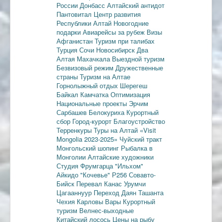
России
Донбасс
Алтайский антидот
Пантовитал
Центр развития
Республики Алтай
Новогодние
подарки
Авиарейсы за рубеж
Визы
Афганистан
Туризм при талибах
Турция
Сочи
Новосибирск
Два
Алтая
Махачкала
Выездной туризм
Безвизовый режим
Дружественные
страны
Туризм на Алтае
Горнолыжный отдых
Шерегеш
Байкал
Камчатка
Оптимизация
Национальные проекты
Эрчим
Сарбашев
Белокуриха
Курортный
сбор
Город-курорт
Благоустройство
Терренкуры
Туры на Алтай
«Visit
Mongolia 2023-2025»
Чуйский тракт
Монгольский шопинг
Рыбалка в
Монголии
Алтайские художники
Студия Фрумгарца
"Ильхом"
Айкидо
"Кочевье"
Р256
Совавто-
Бийск
Перевал Канас
Урумчи
Цагааннуур
Переход Даян
Ташанта
Чехия
Карловы Вары
Курортный
туризм
Велнес-выходные
Китайский лосось
Цены на рыбу