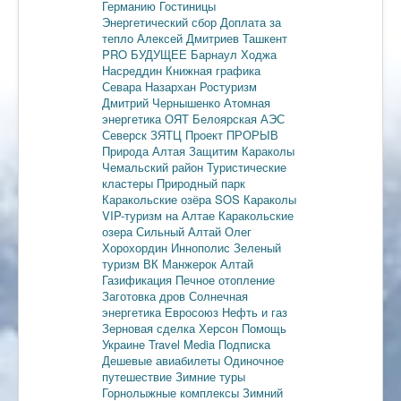
Германию
Гостиницы
Энергетический сбор
Доплата за
тепло
Алексей Дмитриев
Ташкент
PRO БУДУЩЕЕ
Барнаул
Ходжа
Насреддин
Книжная графика
Севара Назархан
Ростуризм
Дмитрий Чернышенко
Атомная
энергетика
ОЯТ
Белоярская АЭС
Северск
ЗЯТЦ
Проект ПРОРЫВ
Природа Алтая
Защитим Караколы
Чемальский район
Туристические
кластеры
Природный парк
Каракольские озёра
SOS Караколы
VIP-туризм на Алтае
Каракольские
озера
Сильный Алтай
Олег
Хорохордин
Иннополис
Зеленый
туризм
ВК Манжерок
Алтай
Газификация
Печное отопление
Заготовка дров
Солнечная
энергетика
Евросоюз
Нефть и газ
Зерновая сделка
Херсон
Помощь
Украине
Travel Media
Подписка
Дешевые авиабилеты
Одиночное
путешествие
Зимние туры
Горнолыжные комплексы
Зимний