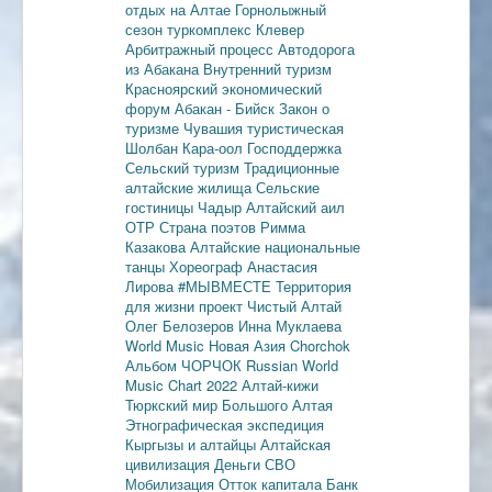
отдых на Алтае
Горнолыжный
сезон
туркомплекс Клевер
Арбитражный процесс
Автодорога
из Абакана
Внутренний туризм
Красноярский экономический
форум
Абакан - Бийск
Закон о
туризме
Чувашия туристическая
Шолбан Кара-оол
Господдержка
Сельский туризм
Традиционные
алтайские жилища
Сельские
гостиницы
Чадыр
Алтайский аил
ОТР
Страна поэтов
Римма
Казакова
Алтайские национальные
танцы
Хореограф Анастасия
Лирова
#МЫВМЕСТЕ
Территория
для жизни
проект Чистый Алтай
Олег Белозеров
Инна Муклаева
World Music
Новая Азия
Chorchok
Альбом ЧОРЧОК
Russian World
Music Chart 2022
Алтай-кижи
Тюркский мир Большого Алтая
Этнографическая экспедиция
Кыргызы и алтайцы
Алтайская
цивилизация
Деньги
СВО
Мобилизация
Отток капитала
Банк