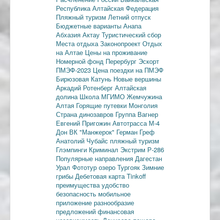
Республика
Алтайская Федерация
Пляжный туризм
Летний отпуск
Бюджетные варианты
Анапа
Абхазия
Актау
Туристический сбор
Места отдыха
Законопроект
Отдых
на Алтае
Цены на проживание
Номерной фонд
Перербург
Эскорт
ПМЭФ-2023
Цена поездки на ПМЭФ
Бирюзовая Катунь
Новые вершины
Аркадий Ротенберг
Алтайская
долина
Школа МГИМО
Жемчужина
Алтая
Горящие путевки
Монголия
Страна динозавров
Группа Вагнер
Евгений Пригожин
Автотрасса М-4
Дон
ВК "Манжерок"
Герман Греф
Анатолий Чубайс
пляжный туризм
Глэмпинги
Криминал
Экстрим
Р-286
Популярные направления
Дагестан
Урал
Фототур
озеро Тургояк
Зимние
грибы
Дебетовая карта
Tinkoff
преимущества
удобство
безопасность
мобильное
приложение
разнообразие
предложений
финансовая