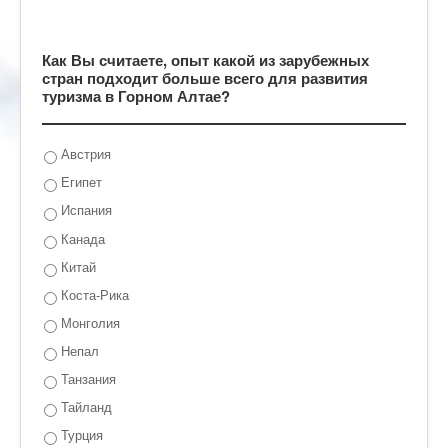
Как Вы считаете, опыт какой из зарубежных
стран подходит больше всего для развития
туризма в Горном Алтае?
Австрия
Египет
Испания
Канада
Китай
Коста-Рика
Монголия
Непал
Танзания
Тайланд
Турция