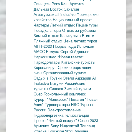
Синьцзян
Река Каш
Арктика
Дальний Восток
Сахалин
Агротуризм
all inclusive
Фермерские
хозяйства
Национальный проект
Чартеры
Летний отдых
Пешие туры
Поездка в горы
Отдых за рубежом
Зимний отдых
Каникулы в Египте
Пляжный отдых
Цена летних туров
MITT-2023
Прорыв года
Исполком
МАСС
Белуха
Сергей Адоньев
Наркобизнес
"Новая газета"
Наркодоллары
Китайские туристы
Коронавирус
Сроки оформления
визы
Организованный туризм
Отдых в Грузии
Отели Аджарии
All
Inclusive
Батуми
Российские
туристы
Синюха
Зимний туризм
Сбер
Горнолыжный комплекс
Курорт "Манжерок"
Пелагея
"Новая
Азия"
Туроператоры
НДС
Туры по
России
Электроотопление
Гидроэнергетика
Гелиостанции
Проект "Чистый воздух"
Сезон 2023
Армения
Баку
Индокитай
Таиланд
Италия
Турсезон 2023
Марина