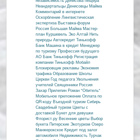
независимость
Денисова пещера
Неандертальцы
Денисовцы
Майма
Комментарий в интернете
Оскорбление
Лингвистическая
экспертиза
Выставка-форум
Россия
Большая Майма
Мастер-
план
Куршевель
Эко Алтай Нить
природы
Автокредит
Тинькофф
Банк
Машина в кредит
Менеджер
по туризму
Профессия будущего
АО Банк Тинькофф
Регистрация
компании
Тинькофф Мобайл
Блокировщик рекламы
Экономия
трафика
Образование
Школы
Церкви
Год педагога
Увольнения
учителей
Священники
Россия
Захар Прилепин
Роман "Обитель"
Мобильное приложение
Оплата по
QR-коду
Въездной туризм
Сибирь
Свадебный туризм
Цветы с
доставкой
Букет для девушки
Флорист.ру
Весенние цветы
Выбор
букета
Питерские
Экотуризм
Озеро
Манжерокское
Кредит под залог
автомобиля
Недвижимость
Турчак