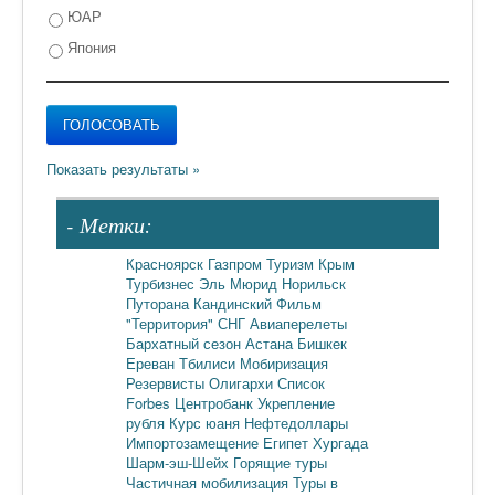
ЮАР
Япония
- Метки:
Красноярск
Газпром
Туризм
Крым
Турбизнес
Эль Мюрид
Норильск
Путорана
Кандинский
Фильм
"Территория"
СНГ
Авиаперелеты
Бархатный сезон
Астана
Бишкек
Ереван
Тбилиси
Мобиризация
Резервисты
Олигархи
Список
Forbes
Центробанк
Укрепление
рубля
Курс юаня
Нефтедоллары
Импортозамещение
Египет
Хургада
Шарм-эш-Шейх
Горящие туры
Частичная мобилизация
Туры в