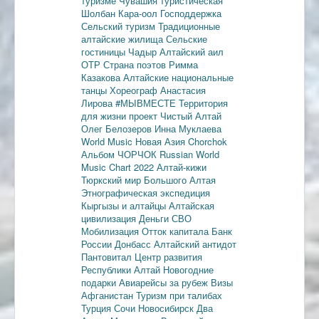
туризме
Чувашия туристическая
Шолбан Кара-оол
Господдержка
Сельский туризм
Традиционные
алтайские жилища
Сельские
гостиницы
Чадыр
Алтайский аил
ОТР
Страна поэтов
Римма
Казакова
Алтайские национальные
танцы
Хореограф Анастасия
Лирова
#МЫВМЕСТЕ
Территория
для жизни
проект Чистый Алтай
Олег Белозеров
Инна Муклаева
World Music
Новая Азия
Chorchok
Альбом ЧОРЧОК
Russian World
Music Chart 2022
Алтай-кижи
Тюркский мир Большого Алтая
Этнографическая экспедиция
Кыргызы и алтайцы
Алтайская
цивилизация
Деньги
СВО
Мобилизация
Отток капитала
Банк
России
Донбасс
Алтайский антидот
Пантовитал
Центр развития
Республики Алтай
Новогодние
подарки
Авиарейсы за рубеж
Визы
Афганистан
Туризм при талибах
Турция
Сочи
Новосибирск
Два