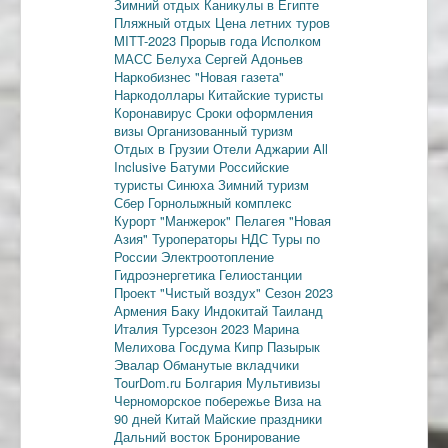
Зимний отдых
Каникулы в Египте
Пляжный отдых
Цена летних туров
MITT-2023
Прорыв года
Исполком
МАСС
Белуха
Сергей Адоньев
Наркобизнес
"Новая газета"
Наркодоллары
Китайские туристы
Коронавирус
Сроки оформления
визы
Организованный туризм
Отдых в Грузии
Отели Аджарии
All
Inclusive
Батуми
Российские
туристы
Синюха
Зимний туризм
Сбер
Горнолыжный комплекс
Курорт "Манжерок"
Пелагея
"Новая
Азия"
Туроператоры
НДС
Туры по
России
Электроотопление
Гидроэнергетика
Гелиостанции
Проект "Чистый воздух"
Сезон 2023
Армения
Баку
Индокитай
Таиланд
Италия
Турсезон 2023
Марина
Мелихова
Госдума
Кипр
Пазырык
Эвалар
Обманутые вкладчики
TourDom.ru
Болгария
Мультивизы
Черноморское побережье
Виза на
90 дней
Китай
Майские праздники
Дальний восток
Бронирование