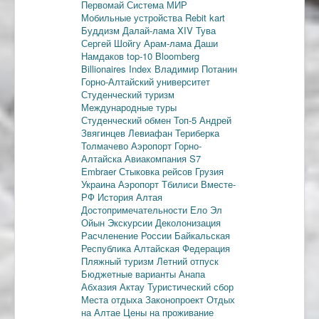
Первомай
Система МИР
Мобильные устройства
Rebit kart
Буддизм
Далай-лама XIV
Тува
Сергей Шойгу
Арам-лама
Даши
Намдаков
top-10
Bloomberg
Billionaires Index
Владимир Потанин
Горно-Алтайский университет
Студенческий туризм
Международные туры
Студенческий обмен
Топ-5
Андрей
Звягинцев
Левиафан
Териберка
Толмачево
Аэропорт Горно-
Алтайска
Авиакомпания S7
Embraer
Стыковка рейсов
Грузия
Украина
Аэропорт Тбилиси
Вместе-
РФ
История Алтая
Достопримечательности
Ело
Эл
Ойын
Экскурсии
Деколонизация
Расчленение России
Байкальская
Республика
Алтайская Федерация
Пляжный туризм
Летний отпуск
Бюджетные варианты
Анапа
Абхазия
Актау
Туристический сбор
Места отдыха
Законопроект
Отдых
на Алтае
Цены на проживание