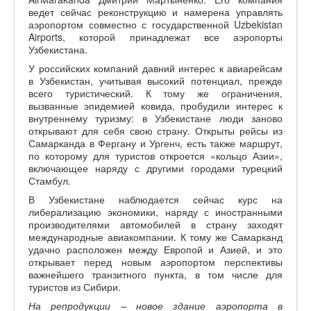
ведет сейчас реконструкцию и намерена управлять
аэропортом совместно с государственной Uzbekistan
Airports, которой принадлежат все аэропорты
Узбекистана.
У российских компаний давний интерес к авиарейсам
в Узбекистан, учитывая высокий потенциал, прежде
всего туристический. К тому же ограничения,
вызванные эпидемией ковида, пробудили интерес к
внутреннему туризму: в Узбекистане люди заново
открывают для себя свою страну. Открыты рейсы из
Самарканда в Фергану и Ургенч, есть также маршрут,
по которому для туристов откроется «кольцо Азии»,
включающее наряду с другими городами турецкий
Стамбул.
В Узбекистане наблюдается сейчас курс на
либерализацию экономики, наряду с иностранными
производителями автомобилей в страну заходят
международные авиакомпании. К тому же Самарканд
удачно расположен между Европой и Азией, и это
открывает перед новым аэропортом перспективы
важнейшего транзитного пункта, в том числе для
туристов из Сибири.
На репродукции – новое здание аэропорта в