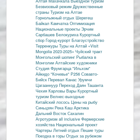
Алтая
Махачкала
Выездной туризм
Безвизовый режим
Дружественные
страны
Туризм на Алтае
Горнолыжный отдых
Шерегеш
Байкал
Камчатка
Оптимизация
Национальные проекты
Эрчим
Сарбашев
Белокуриха
Курортный
сбор
Город-курорт
Благоустройство
Терренкуры
Туры на Алтай
«Visit
Mongolia 2023-2025»
Чуйский тракт
Монгольский шопинг
Рыбалка в
Монголии
Алтайские художники
Студия Фрумгарца
"Ильхом"
Айкидо
"Кочевье"
Р256
Совавто-
Бийск
Перевал Канас
Урумчи
Цагааннуур
Переход Даян
Ташанта
Чехия
Карловы Вары
Курортный
туризм
Велнес-выходные
Китайский лосось
Цены на рыбу
Синьцзян
Река Каш
Арктика
Дальний Восток
Сахалин
Агротуризм
all inclusive
Фермерские
хозяйства
Национальный проект
Чартеры
Летний отдых
Пешие туры
Поездка в горы
Отдых за рубежом