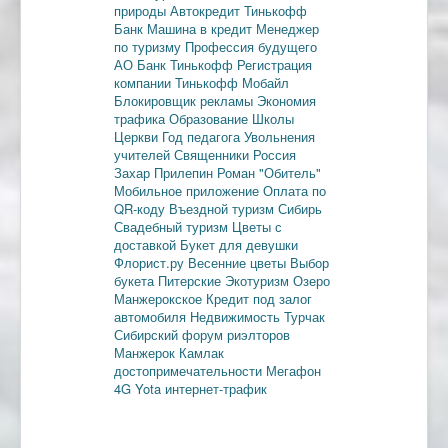
природы
Автокредит
Тинькофф
Банк
Машина в кредит
Менеджер
по туризму
Профессия будущего
АО Банк Тинькофф
Регистрация
компании
Тинькофф Мобайл
Блокировщик рекламы
Экономия
трафика
Образование
Школы
Церкви
Год педагога
Увольнения
учителей
Священники
Россия
Захар Прилепин
Роман "Обитель"
Мобильное приложение
Оплата по
QR-коду
Въездной туризм
Сибирь
Свадебный туризм
Цветы с
доставкой
Букет для девушки
Флорист.ру
Весенние цветы
Выбор
букета
Питерские
Экотуризм
Озеро
Манжерокское
Кредит под залог
автомобиля
Недвижимость
Турчак
Сибирский форум риэлторов
Манжерок
Камлак
достопримечательности
Мегафон
4G
Yota
интернет-трафик