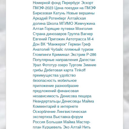
Номерной фонд
Перербург
Эскорт
ПМЭФ-2023
Цена поездки на ПМЭФ
Бирюзовая Катунь
Новые вершины
Аркадий Ротенберг
Алтайская
долина
Школа МГИМО
Жемчужина
Алтая
Горящие путевки
Монголия
Страна динозавров
Группа Вагнер
Евгений Пригожин
Автотрасса М-4
Дон
ВК "Манжерок"
Герман Греф
Анатолий Чубайс
пляжный туризм
Глэмпинги
Криминал
Экстрим
Р-286
Популярные направления
Дагестан
Урал
Фототур
озеро Тургояк
Зимние
грибы
Дебетовая карта
Tinkoff
преимущества
удобство
безопасность
мобильное
приложение
разнообразие
предложений
финансовая
независимость
Денисова пещера
Неандертальцы
Денисовцы
Майма
Комментарий в интернете
Оскорбление
Лингвистическая
экспертиза
Выставка-форум
Россия
Большая Майма
Мастер-
план
Куршевель
Эко Алтай Нить