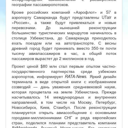
географии пассажиропотоков.
Кроме российских компаний «Аэрофлот» и S7 в
аэропорту Самарканда будут представлены UTair и
«Россия», а также будут привлекаться и новые
перевозчики. До нынешней реконструкции
большинство туристических маршрутов начиналось в
столице Узбекистана, до Самарканда приходилось
ехать поездом или на автотранспорте. С весны
древний город будет принимать вместо 350-ти почти
тысячу авиапассажиров в час, а общий поток
пассажиров вырастет до 2 миллионов в год.
Проект ценой $80 млн стал первым опытом частно-
государственного партнерства среди узбекских
аэропортов, информирует
RATA-News.
Яркий дизайн
терминала в виде открытой книги с изображением
созвездий — дань уважения средневековой науке,
которая процветала на земле Узбекистана. Прежде
насчитывалось 14 международных и внутренних
направлений, в том числе на Москву, Петербург,
Новосибирск, Киев, Стамбул. После реконструкции
планируется открыть авиасообщение с основными
городами-миллионниками СНГ и ряда европейских
стран, поделился планами представитель компании
AirMarakanda Дмитрий Мартыненко. Его компания