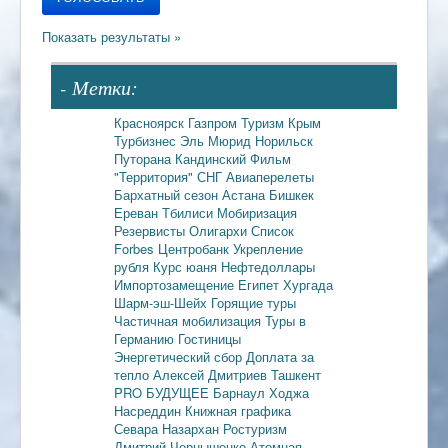
- Метки:
Красноярск
Газпром
Туризм
Крым
Турбизнес
Эль Мюрид
Норильск
Путорана
Кандинский
Фильм
"Территория"
СНГ
Авиаперелеты
Бархатный сезон
Астана
Бишкек
Ереван
Тбилиси
Мобиризация
Резервисты
Олигархи
Список
Forbes
Центробанк
Укрепление
рубля
Курс юаня
Нефтедоллары
Импортозамещение
Египет
Хургада
Шарм-эш-Шейх
Горящие туры
Частичная мобилизация
Туры в
Германию
Гостиницы
Энергетический сбор
Доплата за
тепло
Алексей Дмитриев
Ташкент
PRO БУДУЩЕЕ
Барнаул
Ходжа
Насреддин
Книжная графика
Севара Назархан
Ростуризм
Дмитрий Чернышенко
Атомная