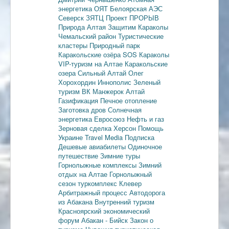
энергетика
ОЯТ
Белоярская АЭС
Северск
ЗЯТЦ
Проект ПРОРЫВ
Природа Алтая
Защитим Караколы
Чемальский район
Туристические
кластеры
Природный парк
Каракольские озёра
SOS Караколы
VIP-туризм на Алтае
Каракольские
озера
Сильный Алтай
Олег
Хорохордин
Иннополис
Зеленый
туризм
ВК Манжерок
Алтай
Газификация
Печное отопление
Заготовка дров
Солнечная
энергетика
Евросоюз
Нефть и газ
Зерновая сделка
Херсон
Помощь
Украине
Travel Media
Подписка
Дешевые авиабилеты
Одиночное
путешествие
Зимние туры
Горнолыжные комплексы
Зимний
отдых на Алтае
Горнолыжный
сезон
туркомплекс Клевер
Арбитражный процесс
Автодорога
из Абакана
Внутренний туризм
Красноярский экономический
форум
Абакан - Бийск
Закон о