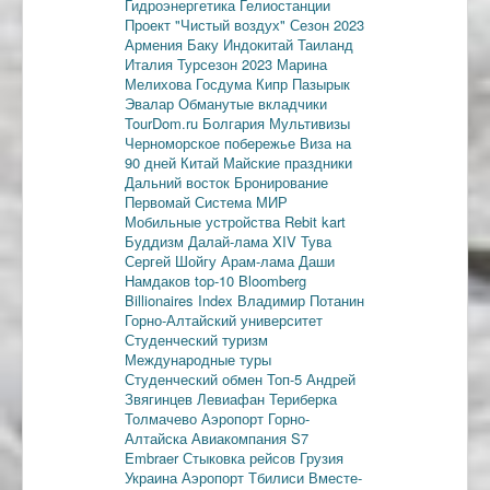
Гидроэнергетика
Гелиостанции
Проект "Чистый воздух"
Сезон 2023
Армения
Баку
Индокитай
Таиланд
Италия
Турсезон 2023
Марина
Мелихова
Госдума
Кипр
Пазырык
Эвалар
Обманутые вкладчики
TourDom.ru
Болгария
Мультивизы
Черноморское побережье
Виза на
90 дней
Китай
Майские праздники
Дальний восток
Бронирование
Первомай
Система МИР
Мобильные устройства
Rebit kart
Буддизм
Далай-лама XIV
Тува
Сергей Шойгу
Арам-лама
Даши
Намдаков
top-10
Bloomberg
Billionaires Index
Владимир Потанин
Горно-Алтайский университет
Студенческий туризм
Международные туры
Студенческий обмен
Топ-5
Андрей
Звягинцев
Левиафан
Териберка
Толмачево
Аэропорт Горно-
Алтайска
Авиакомпания S7
Embraer
Стыковка рейсов
Грузия
Украина
Аэропорт Тбилиси
Вместе-