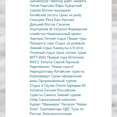
Цагааннуур
Переход Даян
Ташанта
Чехия
Карловы Вары
Курортный
туризм
Велнес-выходные
Китайский лосось
Цены на рыбу
Синьцзян
Река Каш
Арктика
Дальний Восток
Сахалин
Агротуризм
all inclusive
Фермерские
хозяйства
Национальный проект
Чартеры
Летний отдых
Пешие туры
Поездка в горы
Отдых за рубежом
Зимний отдых
Каникулы в Египте
Пляжный отдых
Цена летних туров
MITT-2023
Прорыв года
Исполком
МАСС
Белуха
Сергей Адоньев
Наркобизнес
"Новая газета"
Наркодоллары
Китайские туристы
Коронавирус
Сроки оформления
визы
Организованный туризм
Отдых в Грузии
Отели Аджарии
All
Inclusive
Батуми
Российские
туристы
Синюха
Зимний туризм
Сбер
Горнолыжный комплекс
Курорт "Манжерок"
Пелагея
"Новая
Азия"
Туроператоры
НДС
Туры по
России
Электроотопление