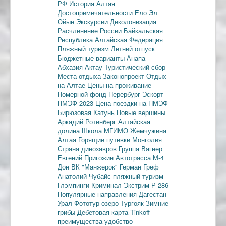
РФ
История Алтая
Достопримечательности
Ело
Эл
Ойын
Экскурсии
Деколонизация
Расчленение России
Байкальская
Республика
Алтайская Федерация
Пляжный туризм
Летний отпуск
Бюджетные варианты
Анапа
Абхазия
Актау
Туристический сбор
Места отдыха
Законопроект
Отдых
на Алтае
Цены на проживание
Номерной фонд
Перербург
Эскорт
ПМЭФ-2023
Цена поездки на ПМЭФ
Бирюзовая Катунь
Новые вершины
Аркадий Ротенберг
Алтайская
долина
Школа МГИМО
Жемчужина
Алтая
Горящие путевки
Монголия
Страна динозавров
Группа Вагнер
Евгений Пригожин
Автотрасса М-4
Дон
ВК "Манжерок"
Герман Греф
Анатолий Чубайс
пляжный туризм
Глэмпинги
Криминал
Экстрим
Р-286
Популярные направления
Дагестан
Урал
Фототур
озеро Тургояк
Зимние
грибы
Дебетовая карта
Tinkoff
преимущества
удобство