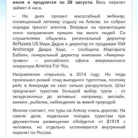
июля и продлится по 28 августа.
Весь перелет
займет 4 часа.
– На днях прошел масштабный вебинар,
посвященный летнему отдыху на Аляске, он собрал
порядка трехсот агентов. Впервые на презентацию
этого направления пришло так много людей. Со
слушателями общались региональный директор
AirRussia.US Марк Дадли и директор по продажам Visit
Anchorage Джара Хаас, – сообщила Маргарита
Бабаян, генеральный директор компании «Америка-
трэвел» – российского офиса американского
оператора America For You.
Направление открылось в 2014 году. Но тогда
произошел резкий спад выездного турпотока, поэтому
рейс в Анкоридж не смог сильно раскрутиться. Штат
предлагает туристам большой выбор туров - от
экскурсионных до активных: например, зиплайн,
каякинг, рыбалка, наблюдение за живой природой.
Многие считают, что туры на Аляску очень дорогие. На
самом деле, недельная поездка туристам при
двухместном размещении обойдется от $1918 с
человека, но отдельно оплачивается внутренний
перелет по России.