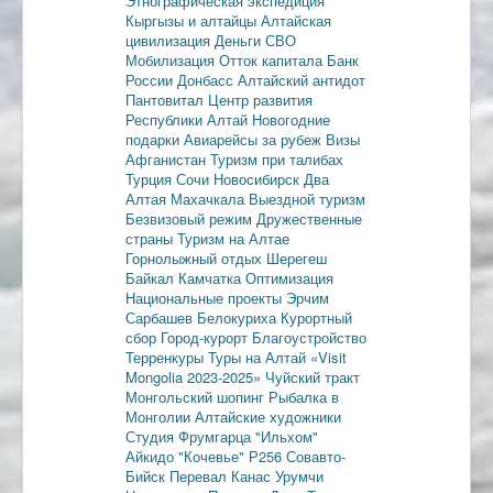
Этнографическая экспедиция
Кыргызы и алтайцы
Алтайская
цивилизация
Деньги
СВО
Мобилизация
Отток капитала
Банк
России
Донбасс
Алтайский антидот
Пантовитал
Центр развития
Республики Алтай
Новогодние
подарки
Авиарейсы за рубеж
Визы
Афганистан
Туризм при талибах
Турция
Сочи
Новосибирск
Два
Алтая
Махачкала
Выездной туризм
Безвизовый режим
Дружественные
страны
Туризм на Алтае
Горнолыжный отдых
Шерегеш
Байкал
Камчатка
Оптимизация
Национальные проекты
Эрчим
Сарбашев
Белокуриха
Курортный
сбор
Город-курорт
Благоустройство
Терренкуры
Туры на Алтай
«Visit
Mongolia 2023-2025»
Чуйский тракт
Монгольский шопинг
Рыбалка в
Монголии
Алтайские художники
Студия Фрумгарца
"Ильхом"
Айкидо
"Кочевье"
Р256
Совавто-
Бийск
Перевал Канас
Урумчи