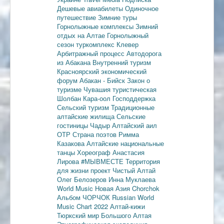
Дешевые авиабилеты
Одиночное
путешествие
Зимние туры
Горнолыжные комплексы
Зимний
отдых на Алтае
Горнолыжный
сезон
туркомплекс Клевер
Арбитражный процесс
Автодорога
из Абакана
Внутренний туризм
Красноярский экономический
форум
Абакан - Бийск
Закон о
туризме
Чувашия туристическая
Шолбан Кара-оол
Господдержка
Сельский туризм
Традиционные
алтайские жилища
Сельские
гостиницы
Чадыр
Алтайский аил
ОТР
Страна поэтов
Римма
Казакова
Алтайские национальные
танцы
Хореограф Анастасия
Лирова
#МЫВМЕСТЕ
Территория
для жизни
проект Чистый Алтай
Олег Белозеров
Инна Муклаева
World Music
Новая Азия
Chorchok
Альбом ЧОРЧОК
Russian World
Music Chart 2022
Алтай-кижи
Тюркский мир Большого Алтая