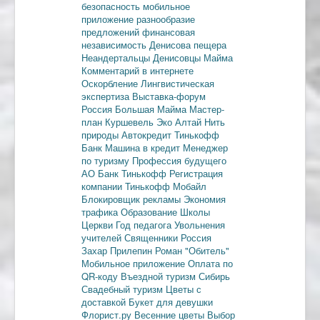
безопасность
мобильное
приложение
разнообразие
предложений
финансовая
независимость
Денисова пещера
Неандертальцы
Денисовцы
Майма
Комментарий в интернете
Оскорбление
Лингвистическая
экспертиза
Выставка-форум
Россия
Большая Майма
Мастер-
план
Куршевель
Эко Алтай Нить
природы
Автокредит
Тинькофф
Банк
Машина в кредит
Менеджер
по туризму
Профессия будущего
АО Банк Тинькофф
Регистрация
компании
Тинькофф Мобайл
Блокировщик рекламы
Экономия
трафика
Образование
Школы
Церкви
Год педагога
Увольнения
учителей
Священники
Россия
Захар Прилепин
Роман "Обитель"
Мобильное приложение
Оплата по
QR-коду
Въездной туризм
Сибирь
Свадебный туризм
Цветы с
доставкой
Букет для девушки
Флорист.ру
Весенние цветы
Выбор