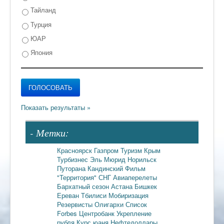
Тайланд
Турция
ЮАР
Япония
- Метки:
Красноярск
Газпром
Туризм
Крым
Турбизнес
Эль Мюрид
Норильск
Путорана
Кандинский
Фильм
"Территория"
СНГ
Авиаперелеты
Бархатный сезон
Астана
Бишкек
Ереван
Тбилиси
Мобиризация
Резервисты
Олигархи
Список
Forbes
Центробанк
Укрепление
рубля
Курс юаня
Нефтедоллары