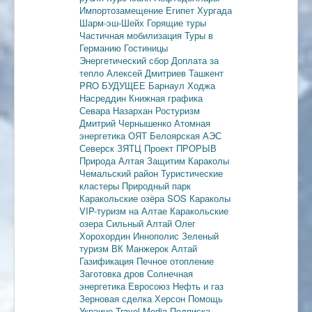
Импортозамещение
Египет
Хургада
Шарм-эш-Шейх
Горящие туры
Частичная мобилизация
Туры в
Германию
Гостиницы
Энергетический сбор
Доплата за
тепло
Алексей Дмитриев
Ташкент
PRO БУДУЩЕЕ
Барнаул
Ходжа
Насреддин
Книжная графика
Севара Назархан
Ростуризм
Дмитрий Чернышенко
Атомная
энергетика
ОЯТ
Белоярская АЭС
Северск
ЗЯТЦ
Проект ПРОРЫВ
Природа Алтая
Защитим Караколы
Чемальский район
Туристические
кластеры
Природный парк
Каракольские озёра
SOS Караколы
VIP-туризм на Алтае
Каракольские
озера
Сильный Алтай
Олег
Хорохордин
Иннополис
Зеленый
туризм
ВК Манжерок
Алтай
Газификация
Печное отопление
Заготовка дров
Солнечная
энергетика
Евросоюз
Нефть и газ
Зерновая сделка
Херсон
Помощь
Украине
Travel Media
Подписка