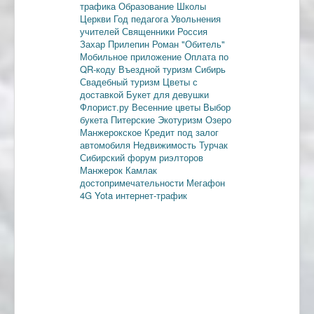
трафика
Образование
Школы
Церкви
Год педагога
Увольнения
учителей
Священники
Россия
Захар Прилепин
Роман "Обитель"
Мобильное приложение
Оплата по
QR-коду
Въездной туризм
Сибирь
Свадебный туризм
Цветы с
доставкой
Букет для девушки
Флорист.ру
Весенние цветы
Выбор
букета
Питерские
Экотуризм
Озеро
Манжерокское
Кредит под залог
автомобиля
Недвижимость
Турчак
Сибирский форум риэлторов
Манжерок
Камлак
достопримечательности
Мегафон
4G
Yota
интернет-трафик