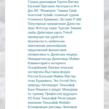
Страна динозавров
Группа Вагнер
Евгений Пригожин
Автотрасса М-4
Дон
ВК "Манжерок"
Герман Греф
Анатолий Чубайс
пляжный туризм
Глэмпинги
Криминал
Экстрим
Р-286
Популярные направления
Дагестан
Урал
Фототур
озеро Тургояк
Зимние
грибы
Дебетовая карта
Tinkoff
преимущества
удобство
безопасность
мобильное
приложение
разнообразие
предложений
финансовая
независимость
Денисова пещера
Неандертальцы
Денисовцы
Майма
Комментарий в интернете
Оскорбление
Лингвистическая
экспертиза
Выставка-форум
Россия
Большая Майма
Мастер-
план
Куршевель
Эко Алтай Нить
природы
Автокредит
Тинькофф
Банк
Машина в кредит
Менеджер
по туризму
Профессия будущего
АО Банк Тинькофф
Регистрация
компании
Тинькофф Мобайл
Блокировщик рекламы
Экономия