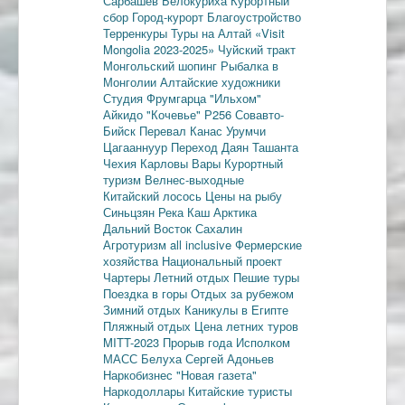
Сарбашев
Белокуриха
Курортный
сбор
Город-курорт
Благоустройство
Терренкуры
Туры на Алтай
«Visit
Mongolia 2023-2025»
Чуйский тракт
Монгольский шопинг
Рыбалка в
Монголии
Алтайские художники
Студия Фрумгарца
"Ильхом"
Айкидо
"Кочевье"
Р256
Совавто-
Бийск
Перевал Канас
Урумчи
Цагааннуур
Переход Даян
Ташанта
Чехия
Карловы Вары
Курортный
туризм
Велнес-выходные
Китайский лосось
Цены на рыбу
Синьцзян
Река Каш
Арктика
Дальний Восток
Сахалин
Агротуризм
all inclusive
Фермерские
хозяйства
Национальный проект
Чартеры
Летний отдых
Пешие туры
Поездка в горы
Отдых за рубежом
Зимний отдых
Каникулы в Египте
Пляжный отдых
Цена летних туров
MITT-2023
Прорыв года
Исполком
МАСС
Белуха
Сергей Адоньев
Наркобизнес
"Новая газета"
Наркодоллары
Китайские туристы