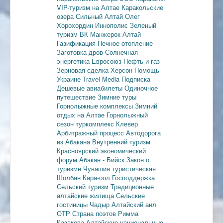
VIP-туризм на Алтае
Каракольские
озера
Сильный Алтай
Олег
Хорохордин
Иннополис
Зеленый
туризм
ВК Манжерок
Алтай
Газификация
Печное отопление
Заготовка дров
Солнечная
энергетика
Евросоюз
Нефть и газ
Зерновая сделка
Херсон
Помощь
Украине
Travel Media
Подписка
Дешевые авиабилеты
Одиночное
путешествие
Зимние туры
Горнолыжные комплексы
Зимний
отдых на Алтае
Горнолыжный
сезон
туркомплекс Клевер
Арбитражный процесс
Автодорога
из Абакана
Внутренний туризм
Красноярский экономический
форум
Абакан - Бийск
Закон о
туризме
Чувашия туристическая
Шолбан Кара-оол
Господдержка
Сельский туризм
Традиционные
алтайские жилища
Сельские
гостиницы
Чадыр
Алтайский аил
ОТР
Страна поэтов
Римма
Казакова
Алтайские национальные