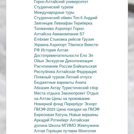
Горно-Алтайский университет
Студенческий туризм
Международные туры
Студенческий обмен
Топ-5
Андрей
Звягинцев
Левиафан
Териберка
Толмачево
Аэропорт Горно-
Алтайска
Авиакомпания S7
Embraer
Стыковка рейсов
Грузия
Украина
Аэропорт Тбилиси
Вместе-
РФ
История Алтая
Достопримечательности
Ело
Эл
Ойын
Экскурсии
Деколонизация
Расчленение России
Байкальская
Республика
Алтайская Федерация
Пляжный туризм
Летний отпуск
Бюджетные варианты
Анапа
Абхазия
Актау
Туристический сбор
Места отдыха
Законопроект
Отдых
на Алтае
Цены на проживание
Номерной фонд
Перербург
Эскорт
ПМЭФ-2023
Цена поездки на ПМЭФ
Бирюзовая Катунь
Новые вершины
Аркадий Ротенберг
Алтайская
долина
Школа МГИМО
Жемчужина
Алтая
Горящие путевки
Монголия