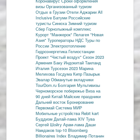
Коронавирус
Сроки оформления
визы
Организованный туризм
Отдых в Грузии
Отели Аджарии
All
Inclusive
Батуми
Российские
туристы
Синюха
Зимний туризм
Сбер
Горнолыжный комплекс
Курорт "Манжерок"
Пелагея
"Новая
Азия"
Туроператоры
НДС
Туры по
России
Электроотопление
Гидроэнергетика
Гелиостанции
Проект "Чистый воздух"
Сезон 2023
Армения
Баку
Индокитай
Таиланд
Италия
Турсезон 2023
Марина
Мелихова
Госдума
Кипр
Пазырык
Эвалар
Обманутые вкладчики
TourDom.ru
Болгария
Мультивизы
Черноморское побережье
Виза на
90 дней
Китай
Майские праздники
Дальний восток
Бронирование
Первомай
Система МИР
Мобильные устройства
Rebit kart
Буддизм
Далай-лама XIV
Тува
Сергей Шойгу
Арам-лама
Даши
Намдаков
top-10
Bloomberg
Billionaires Index
Владимир Потанин