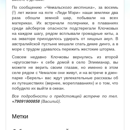
По сообщению
«Чемальского вестника»
, за восемь
(!) лет жизни на яхте «Леди Мэри» наши земляки два
раза обошли земной шар, побывали на всех
материках. Их встречали полярники, в плаваниях
среди айсбергов опасности подстерегали Клочковых
на каждом шагу, рядом всплывали громадные киты, а
на экваторе приходилось удирать от хищных акул. В
австралийской пустыне мешали спать дикие динго, а в
море с трудом удавалось пережить жестокие шторма.
Совсем недавно Клочковы вернулись из второй
«кругосветки» к себе домой в село Эликманар, вы
можете не верить своим глазам, но именно в этом
селе рядом с Чемалом они живут, и на встрече в дзен-
парке «Берель» вас ждут увлекательные рассказы об
их путешествиях (вернее, мореплаваниях) и о том, что
побудило их выйти в океан.
Все подробности о предстоящей встрече по тел.
+79091900858
(Василий).
Метки