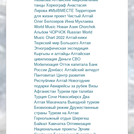
танцы
Хореограф Анастасия
Лирова
#МЫВМЕСТЕ
Территория
для жизни
проект Чистый Алтай
Олег Белозеров
Инна Муклаева
World Music
Новая Азия
Chorchok
Альбом ЧОРЧОК
Russian World
Music Chart 2022
Алтай-кижи
Тюркский мир Большого Алтая
Этнографическая экспедиция
Кыргызы и алтайцы
Алтайская
цивилизация
Деньги
СВО
Мобилизация
Отток капитала
Банк
России
Донбасс
Алтайский антидот
Пантовитал
Центр развития
Республики Алтай
Новогодние
подарки
Авиарейсы за рубеж
Визы
Афганистан
Туризм при талибах
Турция
Сочи
Новосибирск
Два
Алтая
Махачкала
Выездной туризм
Безвизовый режим
Дружественные
страны
Туризм на Алтае
Горнолыжный отдых
Шерегеш
Байкал
Камчатка
Оптимизация
Национальные проекты
Эрчим