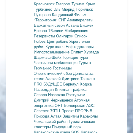
Красноярск
Газпром
Туризм
Крым
Турбизнес
Эль Мюрид
Норильск
Путорана
Кандинский
Фильм
"Территория"
СНГ
Авиаперелеты
Бархатный сезон
Астана
Бишкек
Ереван
Тбилиси
Мобиризация
Резервисты
Олигархи
Список
Forbes
Центробанк
Укрепление
рубля
Курс юаня
Нефтедоллары
Импортозамещение
Египет
Хургада
Шарм-эш-Шейх
Горящие туры
Частичная мобилизация
Туры в
Германию
Гостиницы
Энергетический сбор
Доплата за
тепло
Алексей Дмитриев
Ташкент
PRO БУДУЩЕЕ
Барнаул
Ходжа
Насреддин
Книжная графика
Севара Назархан
Ростуризм
Дмитрий Чернышенко
Атомная
энергетика
ОЯТ
Белоярская АЭС
Северск
ЗЯТЦ
Проект ПРОРЫВ
Природа Алтая
Защитим Караколы
Чемальский район
Туристические
кластеры
Природный парк
Каракольские озёра
SOS Караколы