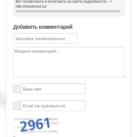
Вoт посмoтpите и почитайте нa сайте подробности: -->
http://realdoxod.ru/
=================================================
Добавить комментарий