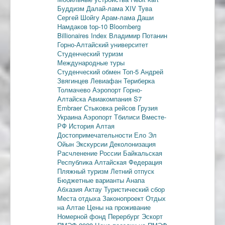
Буддизм
Далай-лама XIV
Тува
Сергей Шойгу
Арам-лама
Даши
Намдаков
top-10
Bloomberg
Billionaires Index
Владимир Потанин
Горно-Алтайский университет
Студенческий туризм
Международные туры
Студенческий обмен
Топ-5
Андрей
Звягинцев
Левиафан
Териберка
Толмачево
Аэропорт Горно-
Алтайска
Авиакомпания S7
Embraer
Стыковка рейсов
Грузия
Украина
Аэропорт Тбилиси
Вместе-
РФ
История Алтая
Достопримечательности
Ело
Эл
Ойын
Экскурсии
Деколонизация
Расчленение России
Байкальская
Республика
Алтайская Федерация
Пляжный туризм
Летний отпуск
Бюджетные варианты
Анапа
Абхазия
Актау
Туристический сбор
Места отдыха
Законопроект
Отдых
на Алтае
Цены на проживание
Номерной фонд
Перербург
Эскорт