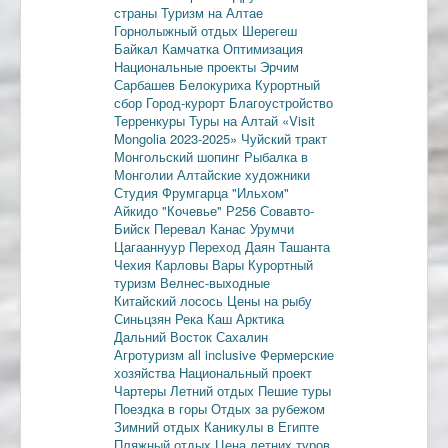
страны
Туризм на Алтае
Горнолыжный отдых
Шерегеш
Байкал
Камчатка
Оптимизация
Национальные проекты
Эрчим
Сарбашев
Белокуриха
Курортный
сбор
Город-курорт
Благоустройство
Терренкуры
Туры на Алтай
«Visit
Mongolia 2023-2025»
Чуйский тракт
Монгольский шопинг
Рыбалка в
Монголии
Алтайские художники
Студия Фрумгарца
"Ильхом"
Айкидо
"Кочевье"
Р256
Совавто-
Бийск
Перевал Канас
Урумчи
Цагааннуур
Переход Даян
Ташанта
Чехия
Карловы Вары
Курортный
туризм
Велнес-выходные
Китайский лосось
Цены на рыбу
Синьцзян
Река Каш
Арктика
Дальний Восток
Сахалин
Агротуризм
all inclusive
Фермерские
хозяйства
Национальный проект
Чартеры
Летний отдых
Пешие туры
Поездка в горы
Отдых за рубежом
Зимний отдых
Каникулы в Египте
Пляжный отдых
Цена летних туров