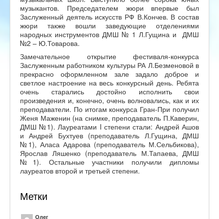
музыкантов. Председателем жюри впервые был
Заслуженный деятель искусств РФ В.Кончев. В состав
жюри также вошли заведующие отделениями
народных инструментов ДМШ № 1 Л.Гущина и ДМШ
№2 – Ю.Товарова.
Замечательное открытие фестиваля-конкурса
Заслуженным работником культуры РА Л.Безменовой в
прекрасно оформленном зале задало доброе и
светлое настроение на весь конкурсный день. Ребята
очень старались достойно исполнить свои
произведения и, конечно, очень волновались, как и их
преподаватели. По итогам конкурса Гран-При получил
Женя Маженин (на снимке, преподаватель П.Каверин,
ДМШ №1). Лауреатами I степени стали: Андрей Ашов
и Андрей Бухтуев (преподаватель Л.Гущина, ДМШ
№1), Аласа Адарова (преподаватель М.Сельбикова),
Ярослав Ляшенко (преподаватель М.Тапаева, ДМШ
№1). Остальные участники получили дипломы
лауреатов второй и третьей степени.
Метки
Олег