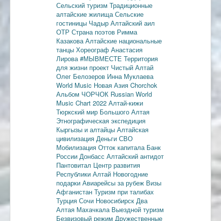
Сельский туризм
Традиционные
алтайские жилища
Сельские
гостиницы
Чадыр
Алтайский аил
ОТР
Страна поэтов
Римма
Казакова
Алтайские национальные
танцы
Хореограф Анастасия
Лирова
#МЫВМЕСТЕ
Территория
для жизни
проект Чистый Алтай
Олег Белозеров
Инна Муклаева
World Music
Новая Азия
Chorchok
Альбом ЧОРЧОК
Russian World
Music Chart 2022
Алтай-кижи
Тюркский мир Большого Алтая
Этнографическая экспедиция
Кыргызы и алтайцы
Алтайская
цивилизация
Деньги
СВО
Мобилизация
Отток капитала
Банк
России
Донбасс
Алтайский антидот
Пантовитал
Центр развития
Республики Алтай
Новогодние
подарки
Авиарейсы за рубеж
Визы
Афганистан
Туризм при талибах
Турция
Сочи
Новосибирск
Два
Алтая
Махачкала
Выездной туризм
Безвизовый режим
Дружественные