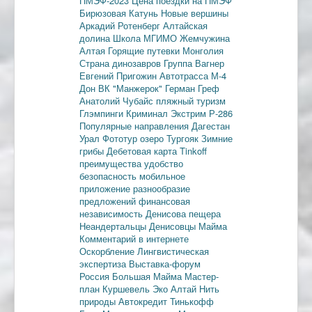
ПМЭФ-2023
Цена поездки на ПМЭФ
Бирюзовая Катунь
Новые вершины
Аркадий Ротенберг
Алтайская
долина
Школа МГИМО
Жемчужина
Алтая
Горящие путевки
Монголия
Страна динозавров
Группа Вагнер
Евгений Пригожин
Автотрасса М-4
Дон
ВК "Манжерок"
Герман Греф
Анатолий Чубайс
пляжный туризм
Глэмпинги
Криминал
Экстрим
Р-286
Популярные направления
Дагестан
Урал
Фототур
озеро Тургояк
Зимние
грибы
Дебетовая карта
Tinkoff
преимущества
удобство
безопасность
мобильное
приложение
разнообразие
предложений
финансовая
независимость
Денисова пещера
Неандертальцы
Денисовцы
Майма
Комментарий в интернете
Оскорбление
Лингвистическая
экспертиза
Выставка-форум
Россия
Большая Майма
Мастер-
план
Куршевель
Эко Алтай Нить
природы
Автокредит
Тинькофф