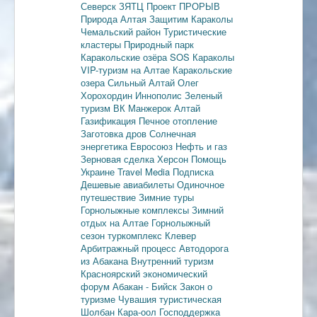
Северск
ЗЯТЦ
Проект ПРОРЫВ
Природа Алтая
Защитим Караколы
Чемальский район
Туристические
кластеры
Природный парк
Каракольские озёра
SOS Караколы
VIP-туризм на Алтае
Каракольские
озера
Сильный Алтай
Олег
Хорохордин
Иннополис
Зеленый
туризм
ВК Манжерок
Алтай
Газификация
Печное отопление
Заготовка дров
Солнечная
энергетика
Евросоюз
Нефть и газ
Зерновая сделка
Херсон
Помощь
Украине
Travel Media
Подписка
Дешевые авиабилеты
Одиночное
путешествие
Зимние туры
Горнолыжные комплексы
Зимний
отдых на Алтае
Горнолыжный
сезон
туркомплекс Клевер
Арбитражный процесс
Автодорога
из Абакана
Внутренний туризм
Красноярский экономический
форум
Абакан - Бийск
Закон о
туризме
Чувашия туристическая
Шолбан Кара-оол
Господдержка