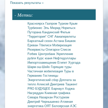
- Метки:
Красноярск
Газпром
Туризм
Крым
Турбизнес
Эль Мюрид
Норильск
Путорана
Кандинский
Фильм
"Территория"
СНГ
Авиаперелеты
Бархатный сезон
Астана
Бишкек
Ереван
Тбилиси
Мобиризация
Резервисты
Олигархи
Список
Forbes
Центробанк
Укрепление
рубля
Курс юаня
Нефтедоллары
Импортозамещение
Египет
Хургада
Шарм-эш-Шейх
Горящие туры
Частичная мобилизация
Туры в
Германию
Гостиницы
Энергетический сбор
Доплата за
тепло
Алексей Дмитриев
Ташкент
PRO БУДУЩЕЕ
Барнаул
Ходжа
Насреддин
Книжная графика
Севара Назархан
Ростуризм
Дмитрий Чернышенко
Атомная
энергетика
ОЯТ
Белоярская АЭС