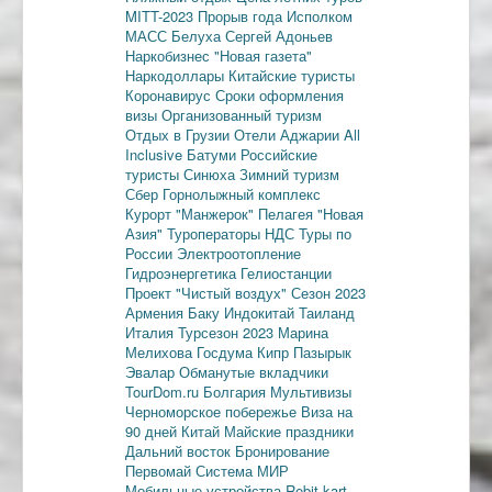
MITT-2023
Прорыв года
Исполком
МАСС
Белуха
Сергей Адоньев
Наркобизнес
"Новая газета"
Наркодоллары
Китайские туристы
Коронавирус
Сроки оформления
визы
Организованный туризм
Отдых в Грузии
Отели Аджарии
All
Inclusive
Батуми
Российские
туристы
Синюха
Зимний туризм
Сбер
Горнолыжный комплекс
Курорт "Манжерок"
Пелагея
"Новая
Азия"
Туроператоры
НДС
Туры по
России
Электроотопление
Гидроэнергетика
Гелиостанции
Проект "Чистый воздух"
Сезон 2023
Армения
Баку
Индокитай
Таиланд
Италия
Турсезон 2023
Марина
Мелихова
Госдума
Кипр
Пазырык
Эвалар
Обманутые вкладчики
TourDom.ru
Болгария
Мультивизы
Черноморское побережье
Виза на
90 дней
Китай
Майские праздники
Дальний восток
Бронирование
Первомай
Система МИР
Мобильные устройства
Rebit kart