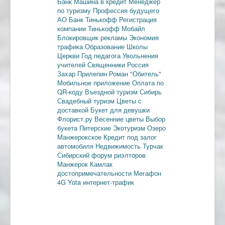
Банк
Машина в кредит
Менеджер
по туризму
Профессия будущего
АО Банк Тинькофф
Регистрация
компании
Тинькофф Мобайл
Блокировщик рекламы
Экономия
трафика
Образование
Школы
Церкви
Год педагога
Увольнения
учителей
Священники
Россия
Захар Прилепин
Роман "Обитель"
Мобильное приложение
Оплата по
QR-коду
Въездной туризм
Сибирь
Свадебный туризм
Цветы с
доставкой
Букет для девушки
Флорист.ру
Весенние цветы
Выбор
букета
Питерские
Экотуризм
Озеро
Манжерокское
Кредит под залог
автомобиля
Недвижимость
Турчак
Сибирский форум риэлторов
Манжерок
Камлак
достопримечательности
Мегафон
4G
Yota
интернет-трафик