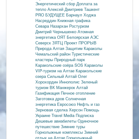
Энергетический сбор
Доплата за
тепло
Алексей Дмитриев
Ташкент
PRO БУДУЩЕЕ
Барнаул
Ходжа
Насреддин
Книжная графика
Севара Назархан
Ростуризм
Дмитрий Чернышенко
Атомная
энергетика
ОЯТ
Белоярская АЭС
Северск
ЗЯТЦ
Проект ПРОРЫВ
Природа Алтая
Защитим Караколы
Чемальский район
Туристические
кластеры
Природный парк
Каракольские озёра
SOS Караколы
VIP-туризм на Алтае
Каракольские
озера
Сильный Алтай
Олег
Хорохордин
Иннополис
Зеленый
туризм
ВК Манжерок
Алтай
Газификация
Печное отопление
Заготовка дров
Солнечная
энергетика
Евросоюз
Нефть и газ
Зерновая сделка
Херсон
Помощь
Украине
Travel Media
Подписка
Дешевые авиабилеты
Одиночное
путешествие
Зимние туры
Горнолыжные комплексы
Зимний
отдых на Алтае
Горнолыжный