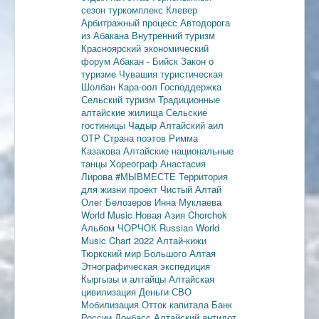
сезон
туркомплекс Клевер
Арбитражный процесс
Автодорога
из Абакана
Внутренний туризм
Красноярский экономический
форум
Абакан - Бийск
Закон о
туризме
Чувашия туристическая
Шолбан Кара-оол
Господдержка
Сельский туризм
Традиционные
алтайские жилища
Сельские
гостиницы
Чадыр
Алтайский аил
ОТР
Страна поэтов
Римма
Казакова
Алтайские национальные
танцы
Хореограф Анастасия
Лирова
#МЫВМЕСТЕ
Территория
для жизни
проект Чистый Алтай
Олег Белозеров
Инна Муклаева
World Music
Новая Азия
Chorchok
Альбом ЧОРЧОК
Russian World
Music Chart 2022
Алтай-кижи
Тюркский мир Большого Алтая
Этнографическая экспедиция
Кыргызы и алтайцы
Алтайская
цивилизация
Деньги
СВО
Мобилизация
Отток капитала
Банк
России
Донбасс
Алтайский антидот