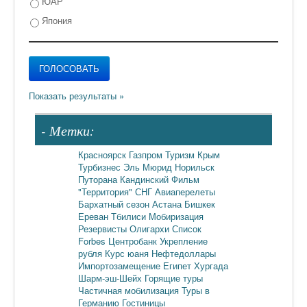
ЮАР
Япония
- Метки:
Красноярск
Газпром
Туризм
Крым
Турбизнес
Эль Мюрид
Норильск
Путорана
Кандинский
Фильм
"Территория"
СНГ
Авиаперелеты
Бархатный сезон
Астана
Бишкек
Ереван
Тбилиси
Мобиризация
Резервисты
Олигархи
Список
Forbes
Центробанк
Укрепление
рубля
Курс юаня
Нефтедоллары
Импортозамещение
Египет
Хургада
Шарм-эш-Шейх
Горящие туры
Частичная мобилизация
Туры в
Германию
Гостиницы