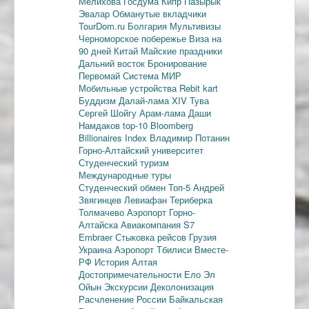
Мелихова
Госдума
Кипр
Пазырык
Эвалар
Обманутые вкладчики
TourDom.ru
Болгария
Мультивизы
Черноморское побережье
Виза на
90 дней
Китай
Майские праздники
Дальний восток
Бронирование
Первомай
Система МИР
Мобильные устройства
Rebit kart
Буддизм
Далай-лама XIV
Тува
Сергей Шойгу
Арам-лама
Даши
Намдаков
top-10
Bloomberg
Billionaires Index
Владимир Потанин
Горно-Алтайский университет
Студенческий туризм
Международные туры
Студенческий обмен
Топ-5
Андрей
Звягинцев
Левиафан
Териберка
Толмачево
Аэропорт Горно-
Алтайска
Авиакомпания S7
Embraer
Стыковка рейсов
Грузия
Украина
Аэропорт Тбилиси
Вместе-
РФ
История Алтая
Достопримечательности
Ело
Эл
Ойын
Экскурсии
Деколонизация
Расчленение России
Байкальская