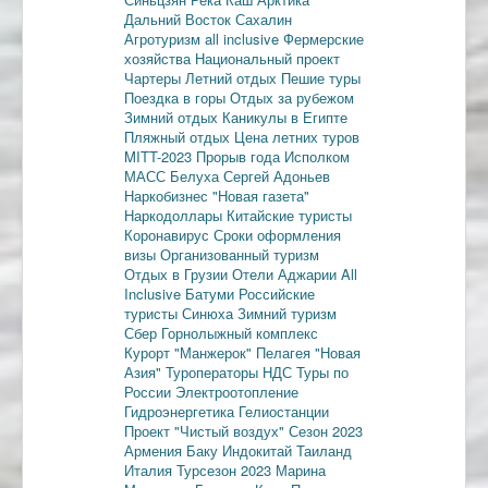
Дальний Восток
Сахалин
Агротуризм
all inclusive
Фермерские
хозяйства
Национальный проект
Чартеры
Летний отдых
Пешие туры
Поездка в горы
Отдых за рубежом
Зимний отдых
Каникулы в Египте
Пляжный отдых
Цена летних туров
MITT-2023
Прорыв года
Исполком
МАСС
Белуха
Сергей Адоньев
Наркобизнес
"Новая газета"
Наркодоллары
Китайские туристы
Коронавирус
Сроки оформления
визы
Организованный туризм
Отдых в Грузии
Отели Аджарии
All
Inclusive
Батуми
Российские
туристы
Синюха
Зимний туризм
Сбер
Горнолыжный комплекс
Курорт "Манжерок"
Пелагея
"Новая
Азия"
Туроператоры
НДС
Туры по
России
Электроотопление
Гидроэнергетика
Гелиостанции
Проект "Чистый воздух"
Сезон 2023
Армения
Баку
Индокитай
Таиланд
Италия
Турсезон 2023
Марина