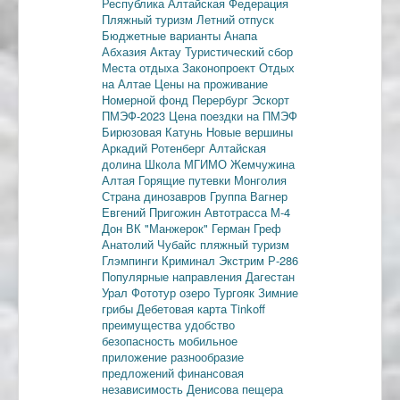
Республика
Алтайская Федерация
Пляжный туризм
Летний отпуск
Бюджетные варианты
Анапа
Абхазия
Актау
Туристический сбор
Места отдыха
Законопроект
Отдых
на Алтае
Цены на проживание
Номерной фонд
Перербург
Эскорт
ПМЭФ-2023
Цена поездки на ПМЭФ
Бирюзовая Катунь
Новые вершины
Аркадий Ротенберг
Алтайская
долина
Школа МГИМО
Жемчужина
Алтая
Горящие путевки
Монголия
Страна динозавров
Группа Вагнер
Евгений Пригожин
Автотрасса М-4
Дон
ВК "Манжерок"
Герман Греф
Анатолий Чубайс
пляжный туризм
Глэмпинги
Криминал
Экстрим
Р-286
Популярные направления
Дагестан
Урал
Фототур
озеро Тургояк
Зимние
грибы
Дебетовая карта
Tinkoff
преимущества
удобство
безопасность
мобильное
приложение
разнообразие
предложений
финансовая
независимость
Денисова пещера