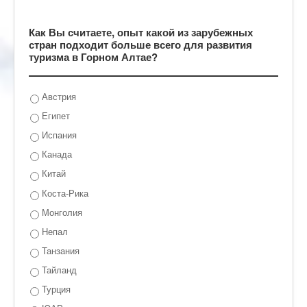
Как Вы считаете, опыт какой из зарубежных
стран подходит больше всего для развития
туризма в Горном Алтае?
Австрия
Египет
Испания
Канада
Китай
Коста-Рика
Монголия
Непал
Танзания
Тайланд
Турция