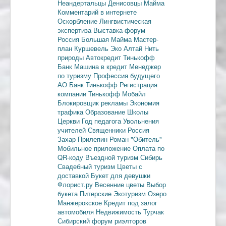
Неандертальцы
Денисовцы
Майма
Комментарий в интернете
Оскорбление
Лингвистическая
экспертиза
Выставка-форум
Россия
Большая Майма
Мастер-
план
Куршевель
Эко Алтай Нить
природы
Автокредит
Тинькофф
Банк
Машина в кредит
Менеджер
по туризму
Профессия будущего
АО Банк Тинькофф
Регистрация
компании
Тинькофф Мобайл
Блокировщик рекламы
Экономия
трафика
Образование
Школы
Церкви
Год педагога
Увольнения
учителей
Священники
Россия
Захар Прилепин
Роман "Обитель"
Мобильное приложение
Оплата по
QR-коду
Въездной туризм
Сибирь
Свадебный туризм
Цветы с
доставкой
Букет для девушки
Флорист.ру
Весенние цветы
Выбор
букета
Питерские
Экотуризм
Озеро
Манжерокское
Кредит под залог
автомобиля
Недвижимость
Турчак
Сибирский форум риэлторов