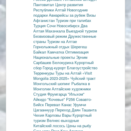
Пантовитал
Центр развития
Республики Алтай
Новогодние
подарки
Авиарейсы за рубеж
Визы
Афганистан
Туризм при талибах
Турция
Сочи
Новосибирск
Два
Алтая
Махачкала
Выездной туризм
Безвизовый режим
Дружественные
страны
Туризм на Алтае
Горнолыжный отдых
Шерегеш
Байкал
Камчатка
Оптимизация
Национальные проекты
Эрчим
Сарбашев
Белокуриха
Курортный
сбор
Город-курорт
Благоустройство
Терренкуры
Туры на Алтай
«Visit
Mongolia 2023-2025»
Чуйский тракт
Монгольский шопинг
Рыбалка в
Монголии
Алтайские художники
Студия Фрумгарца
"Ильхом"
Айкидо
"Кочевье"
Р256
Совавто-
Бийск
Перевал Канас
Урумчи
Цагааннуур
Переход Даян
Ташанта
Чехия
Карловы Вары
Курортный
туризм
Велнес-выходные
Китайский лосось
Цены на рыбу
Синьцзян
Река Каш
Арктика