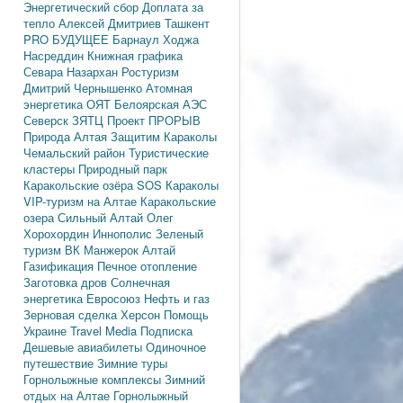
Энергетический сбор
Доплата за
тепло
Алексей Дмитриев
Ташкент
PRO БУДУЩЕЕ
Барнаул
Ходжа
Насреддин
Книжная графика
Севара Назархан
Ростуризм
Дмитрий Чернышенко
Атомная
энергетика
ОЯТ
Белоярская АЭС
Северск
ЗЯТЦ
Проект ПРОРЫВ
Природа Алтая
Защитим Караколы
Чемальский район
Туристические
кластеры
Природный парк
Каракольские озёра
SOS Караколы
VIP-туризм на Алтае
Каракольские
озера
Сильный Алтай
Олег
Хорохордин
Иннополис
Зеленый
туризм
ВК Манжерок
Алтай
Газификация
Печное отопление
Заготовка дров
Солнечная
энергетика
Евросоюз
Нефть и газ
Зерновая сделка
Херсон
Помощь
Украине
Travel Media
Подписка
Дешевые авиабилеты
Одиночное
путешествие
Зимние туры
Горнолыжные комплексы
Зимний
отдых на Алтае
Горнолыжный