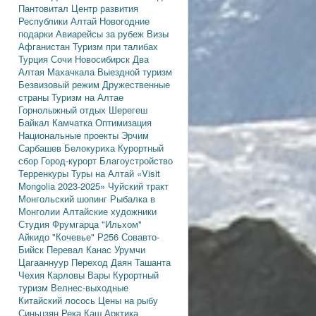
Пантовитал
Центр развития
Республики Алтай
Новогодние
подарки
Авиарейсы за рубеж
Визы
Афганистан
Туризм при талибах
Турция
Сочи
Новосибирск
Два
Алтая
Махачкала
Выездной туризм
Безвизовый режим
Дружественные
страны
Туризм на Алтае
Горнолыжный отдых
Шерегеш
Байкал
Камчатка
Оптимизация
Национальные проекты
Эрчим
Сарбашев
Белокуриха
Курортный
сбор
Город-курорт
Благоустройство
Терренкуры
Туры на Алтай
«Visit
Mongolia 2023-2025»
Чуйский тракт
Монгольский шопинг
Рыбалка в
Монголии
Алтайские художники
Студия Фрумгарца
"Ильхом"
Айкидо
"Кочевье"
Р256
Совавто-
Бийск
Перевал Канас
Урумчи
Цагааннуур
Переход Даян
Ташанта
Чехия
Карловы Вары
Курортный
туризм
Велнес-выходные
Китайский лосось
Цены на рыбу
Синьцзян
Река Каш
Арктика