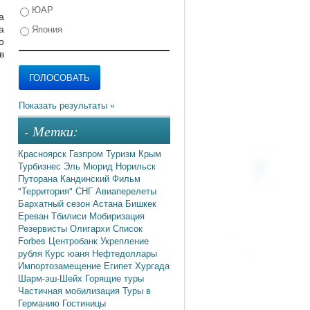
ЮАР
а
а
Япония
о
в
- Метки:
Красноярск
Газпром
Туризм
Крым
Турбизнес
Эль Мюрид
Норильск
Путорана
Кандинский
Фильм
"Территория"
СНГ
Авиаперелеты
Бархатный сезон
Астана
Бишкек
Ереван
Тбилиси
Мобиризация
Резервисты
Олигархи
Список
Forbes
Центробанк
Укрепление
рубля
Курс юаня
Нефтедоллары
Импортозамещение
Египет
Хургада
Шарм-эш-Шейх
Горящие туры
Частичная мобилизация
Туры в
Германию
Гостиницы