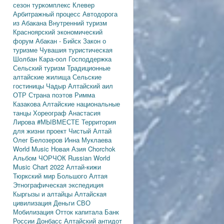
сезон
туркомплекс Клевер
Арбитражный процесс
Автодорога
из Абакана
Внутренний туризм
Красноярский экономический
форум
Абакан - Бийск
Закон о
туризме
Чувашия туристическая
Шолбан Кара-оол
Господдержка
Сельский туризм
Традиционные
алтайские жилища
Сельские
гостиницы
Чадыр
Алтайский аил
ОТР
Страна поэтов
Римма
Казакова
Алтайские национальные
танцы
Хореограф Анастасия
Лирова
#МЫВМЕСТЕ
Территория
для жизни
проект Чистый Алтай
Олег Белозеров
Инна Муклаева
World Music
Новая Азия
Chorchok
Альбом ЧОРЧОК
Russian World
Music Chart 2022
Алтай-кижи
Тюркский мир Большого Алтая
Этнографическая экспедиция
Кыргызы и алтайцы
Алтайская
цивилизация
Деньги
СВО
Мобилизация
Отток капитала
Банк
России
Донбасс
Алтайский антидот