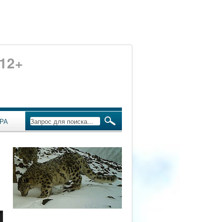
12+
РА