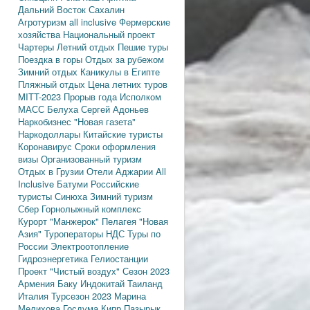
Дальний Восток
Сахалин
Агротуризм
all inclusive
Фермерские
хозяйства
Национальный проект
Чартеры
Летний отдых
Пешие туры
Поездка в горы
Отдых за рубежом
Зимний отдых
Каникулы в Египте
Пляжный отдых
Цена летних туров
MITT-2023
Прорыв года
Исполком
МАСС
Белуха
Сергей Адоньев
Наркобизнес
"Новая газета"
Наркодоллары
Китайские туристы
Коронавирус
Сроки оформления
визы
Организованный туризм
Отдых в Грузии
Отели Аджарии
All
Inclusive
Батуми
Российские
туристы
Синюха
Зимний туризм
Сбер
Горнолыжный комплекс
Курорт "Манжерок"
Пелагея
"Новая
Азия"
Туроператоры
НДС
Туры по
России
Электроотопление
Гидроэнергетика
Гелиостанции
Проект "Чистый воздух"
Сезон 2023
Армения
Баку
Индокитай
Таиланд
Италия
Турсезон 2023
Марина
Мелихова
Госдума
Кипр
Пазырык