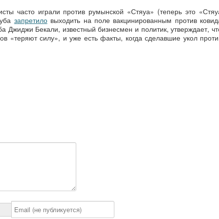
сты часто играли против румынской «Стяуа» (теперь это «Стяу
луба
запретило
выходить на поле вакцинированным против ковид
а Джиджи Бекали, известный бизнесмен и политик, утверждает, чт
ов «теряют силу», и уже есть факты, когда сделавшие укол проти