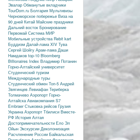
Эвалар
Обманутые вкладчики
TourDom.ru
Болгария
Мультивизы
Черноморское побережье
Виза на
90 дней
Китай
Майские праздники
Дальний восток
Бронирование
Первомай
Система МИР
Мобильные устройства
Rebit kart
Буддизм
Далай-лама XIV
Тува
Сергей Шойгу
Арам-лама
Даши
Намдаков
top-10
Bloomberg
Billionaires Index
Владимир Потанин
Горно-Алтайский университет
Студенческий туризм
Международные туры
Студенческий обмен
Топ-5
Андрей
Звягинцев
Левиафан
Териберка
Толмачево
Аэропорт Горно-
Алтайска
Авиакомпания S7
Embraer
Стыковка рейсов
Грузия
Украина
Аэропорт Тбилиси
Вместе-
РФ
История Алтая
Достопримечательности
Ело
Эл
Ойын
Экскурсии
Деколонизация
Расчленение России
Байкальская
Республика
Алтайская Федерация