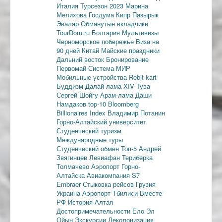
Италия
Турсезон 2023
Марина
Мелихова
Госдума
Кипр
Пазырык
Эвалар
Обманутые вкладчики
TourDom.ru
Болгария
Мультивизы
Черноморское побережье
Виза на
90 дней
Китай
Майские праздники
Дальний восток
Бронирование
Первомай
Система МИР
Мобильные устройства
Rebit kart
Буддизм
Далай-лама XIV
Тува
Сергей Шойгу
Арам-лама
Даши
Намдаков
top-10
Bloomberg
Billionaires Index
Владимир Потанин
Горно-Алтайский университет
Студенческий туризм
Международные туры
Студенческий обмен
Топ-5
Андрей
Звягинцев
Левиафан
Териберка
Толмачево
Аэропорт Горно-
Алтайска
Авиакомпания S7
Embraer
Стыковка рейсов
Грузия
Украина
Аэропорт Тбилиси
Вместе-
РФ
История Алтая
Достопримечательности
Ело
Эл
Ойын
Экскурсии
Деколонизация