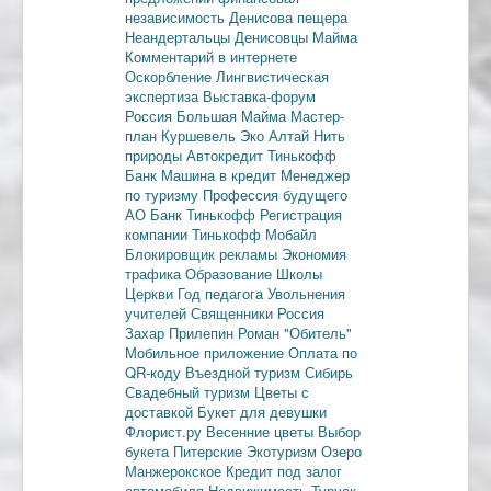
независимость
Денисова пещера
Неандертальцы
Денисовцы
Майма
Комментарий в интернете
Оскорбление
Лингвистическая
экспертиза
Выставка-форум
Россия
Большая Майма
Мастер-
план
Куршевель
Эко Алтай Нить
природы
Автокредит
Тинькофф
Банк
Машина в кредит
Менеджер
по туризму
Профессия будущего
АО Банк Тинькофф
Регистрация
компании
Тинькофф Мобайл
Блокировщик рекламы
Экономия
трафика
Образование
Школы
Церкви
Год педагога
Увольнения
учителей
Священники
Россия
Захар Прилепин
Роман "Обитель"
Мобильное приложение
Оплата по
QR-коду
Въездной туризм
Сибирь
Свадебный туризм
Цветы с
доставкой
Букет для девушки
Флорист.ру
Весенние цветы
Выбор
букета
Питерские
Экотуризм
Озеро
Манжерокское
Кредит под залог
автомобиля
Недвижимость
Турчак