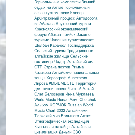
Горнолыжные комплексы
Зимний
отдых на Алтае
Горнолыжный
сезон
туркомплекс Клевер
Арбитражный процесс
Автодорога
из Абакана
Внутренний туризм
Красноярский экономический
форум
Абакан - Бийск
Закон о
туризме
Чувашия туристическая
Шолбан Кара-оол
Господдержка
Сельский туризм
Традиционные
алтайские жилища
Сельские
гостиницы
Чадыр
Алтайский аил
ОТР
Страна поэтов
Римма
Казакова
Алтайские национальные
танцы
Хореограф Анастасия
Лирова
#МЫВМЕСТЕ
Территория
для жизни
проект Чистый Алтай
Олег Белозеров
Инна Муклаева
World Music
Новая Азия
Chorchok
Альбом ЧОРЧОК
Russian World
Music Chart 2022
Алтай-кижи
Тюркский мир Большого Алтая
Этнографическая экспедиция
Кыргызы и алтайцы
Алтайская
цивилизация
Деньги
СВО