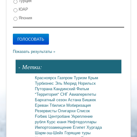
Турция
ЮАР
Япония
- Метки:
Красноярск
Газпром
Туризм
Крым
Турбизнес
Эль Мюрид
Норильск
Путорана
Кандинский
Фильм
"Территория"
СНГ
Авиаперелеты
Бархатный сезон
Астана
Бишкек
Ереван
Тбилиси
Мобиризация
Резервисты
Олигархи
Список
Forbes
Центробанк
Укрепление
рубля
Курс юаня
Нефтедоллары
Импортозамещение
Египет
Хургада
Шарм-эш-Шейх
Горящие туры