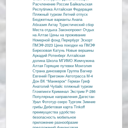
Расчленение России
Байкальская
Республика
Алтайская Федерация
Пляжный туризм
Летний отпуск
Бюджетные варианты
Анапа
Абхазия
Актау
Туристический сбор
Места отдыха
Законопроект
Отдых
на Алтае
Цены на проживание
Номерной фонд
Перербург
Эскорт
ПМЭФ-2023
Цена поездки на ПМЭФ
Бирюзовая Катунь
Новые вершины
Аркадий Ротенберг
Алтайская
долина
Школа МГИМО
Жемчужина
Алтая
Горящие путевки
Монголия
Страна динозавров
Группа Вагнер
Евгений Пригожин
Автотрасса М-4
Дон
ВК "Манжерок"
Герман Греф
Анатолий Чубайс
пляжный туризм
Глэмпинги
Криминал
Экстрим
Р-286
Популярные направления
Дагестан
Урал
Фототур
озеро Тургояк
Зимние
грибы
Дебетовая карта
Tinkoff
преимущества
удобство
безопасность
мобильное
приложение
разнообразие
предложений
финансовая