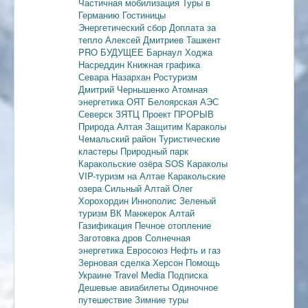
Частичная мобилизация
Туры в
Германию
Гостиницы
Энергетический сбор
Доплата за
тепло
Алексей Дмитриев
Ташкент
PRO БУДУЩЕЕ
Барнаул
Ходжа
Насреддин
Книжная графика
Севара Назархан
Ростуризм
Дмитрий Чернышенко
Атомная
энергетика
ОЯТ
Белоярская АЭС
Северск
ЗЯТЦ
Проект ПРОРЫВ
Природа Алтая
Защитим Караколы
Чемальский район
Туристические
кластеры
Природный парк
Каракольские озёра
SOS Караколы
VIP-туризм на Алтае
Каракольские
озера
Сильный Алтай
Олег
Хорохордин
Иннополис
Зеленый
туризм
ВК Манжерок
Алтай
Газификация
Печное отопление
Заготовка дров
Солнечная
энергетика
Евросоюз
Нефть и газ
Зерновая сделка
Херсон
Помощь
Украине
Travel Media
Подписка
Дешевые авиабилеты
Одиночное
путешествие
Зимние туры