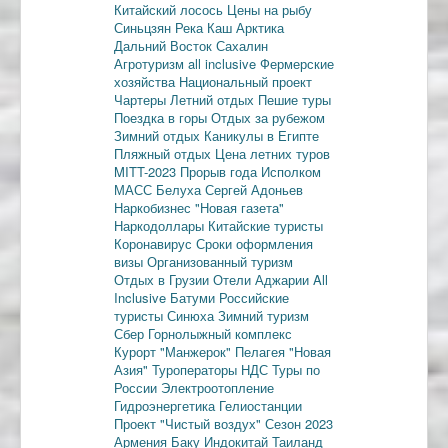
Китайский лосось
Цены на рыбу
Синьцзян
Река Каш
Арктика
Дальний Восток
Сахалин
Агротуризм
all inclusive
Фермерские
хозяйства
Национальный проект
Чартеры
Летний отдых
Пешие туры
Поездка в горы
Отдых за рубежом
Зимний отдых
Каникулы в Египте
Пляжный отдых
Цена летних туров
MITT-2023
Прорыв года
Исполком
МАСС
Белуха
Сергей Адоньев
Наркобизнес
"Новая газета"
Наркодоллары
Китайские туристы
Коронавирус
Сроки оформления
визы
Организованный туризм
Отдых в Грузии
Отели Аджарии
All
Inclusive
Батуми
Российские
туристы
Синюха
Зимний туризм
Сбер
Горнолыжный комплекс
Курорт "Манжерок"
Пелагея
"Новая
Азия"
Туроператоры
НДС
Туры по
России
Электроотопление
Гидроэнергетика
Гелиостанции
Проект "Чистый воздух"
Сезон 2023
Армения
Баку
Индокитай
Таиланд