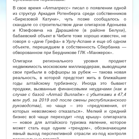
В свое время
«Алтапресс»
писал о появлении одной
из структур Аркадия Ротенберга среди собственников
«Бирюзовой Катуни», чуть позже сообщалось о
скандале со строительством дачи олигархов Адоньева
и Юзефовича на Дарашкёле (в районе Белухи),
бабаевский объект в Чибите тоже хорошо известен, не
говоря о «даче Грефа» в Урлу-Аспаке и еще об одном
объекте, перешедшем в собственность Сбербанка —
обворованном при Бердникове ГЛК «Манжерок».
Олигархи регионального уровня продают
недвижимость московским миллиардерам, выводящим
свои прибыли в оффшоры за рубеж — такова новая
реальность, в которой предстоит жить в ближайшие
годы алтайскому турбизнесу. Иногда это бывают
продажи, вызванные финансовыми неудачами
(как в
случае с базой «Алтай Вилладж» с убытками в 47,4
млн руб. за 2019 год после смены республиканского
руководства),
но чаще – это «предложения, от
которых невозможно отказаться». Мелкий и средний
бизнес всё чаще переходит «под крышу» олигархата
— новое для алтайского туризма явление, которое
может стать еще одним «трендом», обозначающим
явный выход перспективной отрасли из-под контроля
региональных властей.