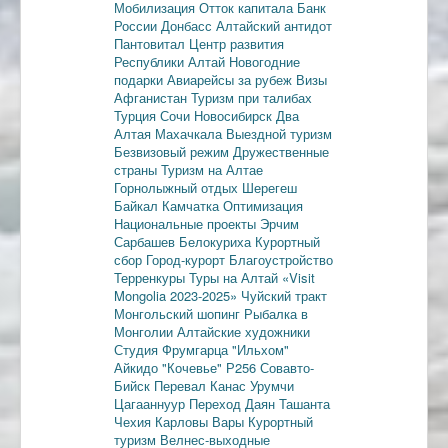
Мобилизация
Отток капитала
Банк
России
Донбасс
Алтайский антидот
Пантовитал
Центр развития
Республики Алтай
Новогодние
подарки
Авиарейсы за рубеж
Визы
Афганистан
Туризм при талибах
Турция
Сочи
Новосибирск
Два
Алтая
Махачкала
Выездной туризм
Безвизовый режим
Дружественные
страны
Туризм на Алтае
Горнолыжный отдых
Шерегеш
Байкал
Камчатка
Оптимизация
Национальные проекты
Эрчим
Сарбашев
Белокуриха
Курортный
сбор
Город-курорт
Благоустройство
Терренкуры
Туры на Алтай
«Visit
Mongolia 2023-2025»
Чуйский тракт
Монгольский шопинг
Рыбалка в
Монголии
Алтайские художники
Студия Фрумгарца
"Ильхом"
Айкидо
"Кочевье"
Р256
Совавто-
Бийск
Перевал Канас
Урумчи
Цагааннуур
Переход Даян
Ташанта
Чехия
Карловы Вары
Курортный
туризм
Велнес-выходные