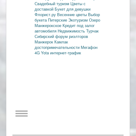
Свадебный туризм
Цветы с
доставкой
Букет для девушки
Флорист.ру
Весенние цветы
Выбор
букета
Питерские
Экотуризм
Озеро
Манжерокское
Кредит под залог
автомобиля
Недвижимость
Турчак
Сибирский форум риэлторов
Манжерок
Камлак
достопримечательности
Мегафон
4G
Yota
интернет-трафик