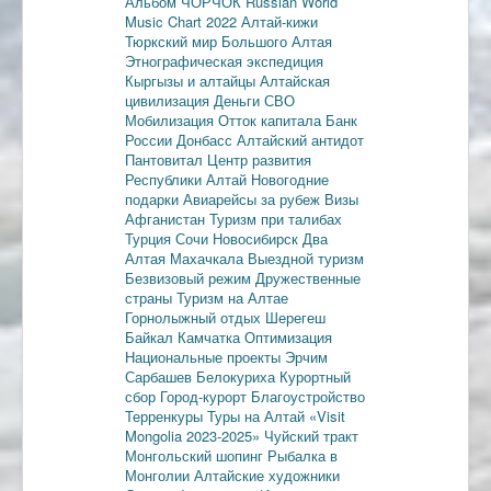
Альбом ЧОРЧОК
Russian World
Music Chart 2022
Алтай-кижи
Тюркский мир Большого Алтая
Этнографическая экспедиция
Кыргызы и алтайцы
Алтайская
цивилизация
Деньги
СВО
Мобилизация
Отток капитала
Банк
России
Донбасс
Алтайский антидот
Пантовитал
Центр развития
Республики Алтай
Новогодние
подарки
Авиарейсы за рубеж
Визы
Афганистан
Туризм при талибах
Турция
Сочи
Новосибирск
Два
Алтая
Махачкала
Выездной туризм
Безвизовый режим
Дружественные
страны
Туризм на Алтае
Горнолыжный отдых
Шерегеш
Байкал
Камчатка
Оптимизация
Национальные проекты
Эрчим
Сарбашев
Белокуриха
Курортный
сбор
Город-курорт
Благоустройство
Терренкуры
Туры на Алтай
«Visit
Mongolia 2023-2025»
Чуйский тракт
Монгольский шопинг
Рыбалка в
Монголии
Алтайские художники