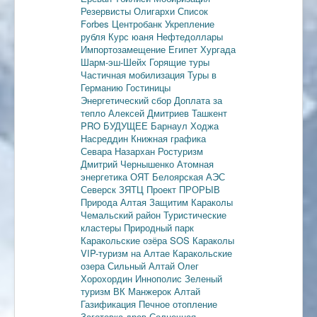
Резервисты
Олигархи
Список
Forbes
Центробанк
Укрепление
рубля
Курс юаня
Нефтедоллары
Импортозамещение
Египет
Хургада
Шарм-эш-Шейх
Горящие туры
Частичная мобилизация
Туры в
Германию
Гостиницы
Энергетический сбор
Доплата за
тепло
Алексей Дмитриев
Ташкент
PRO БУДУЩЕЕ
Барнаул
Ходжа
Насреддин
Книжная графика
Севара Назархан
Ростуризм
Дмитрий Чернышенко
Атомная
энергетика
ОЯТ
Белоярская АЭС
Северск
ЗЯТЦ
Проект ПРОРЫВ
Природа Алтая
Защитим Караколы
Чемальский район
Туристические
кластеры
Природный парк
Каракольские озёра
SOS Караколы
VIP-туризм на Алтае
Каракольские
озера
Сильный Алтай
Олег
Хорохордин
Иннополис
Зеленый
туризм
ВК Манжерок
Алтай
Газификация
Печное отопление
Заготовка дров
Солнечная