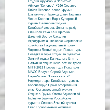
Студия Фрумгарца
"Ильхом"
Айкидо
"Кочевье"
Р256
Совавто-
Бийск
Перевал Канас
Урумчи
Цагааннуур
Переход Даян
Ташанта
Чехия
Карловы Вары
Курортный
туризм
Велнес-выходные
Китайский лосось
Цены на рыбу
Синьцзян
Река Каш
Арктика
Дальний Восток
Сахалин
Агротуризм
all inclusive
Фермерские
хозяйства
Национальный проект
Чартеры
Летний отдых
Пешие туры
Поездка в горы
Отдых за рубежом
Зимний отдых
Каникулы в Египте
Пляжный отдых
Цена летних туров
MITT-2023
Прорыв года
Исполком
МАСС
Белуха
Сергей Адоньев
Наркобизнес
"Новая газета"
Наркодоллары
Китайские туристы
Коронавирус
Сроки оформления
визы
Организованный туризм
Отдых в Грузии
Отели Аджарии
All
Inclusive
Батуми
Российские
туристы
Синюха
Зимний туризм
Сбер
Горнолыжный комплекс