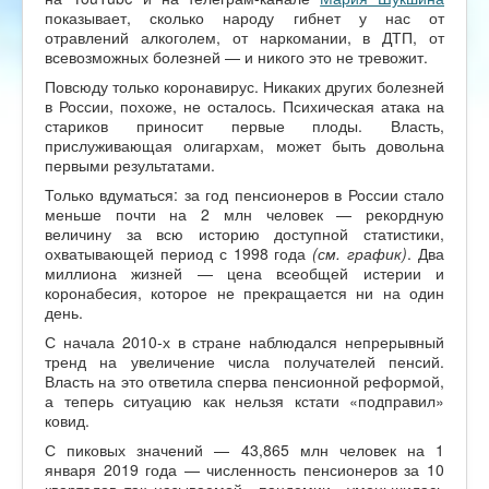
показывает, сколько народу гибнет у нас от
отравлений алкоголем, от наркомании, в ДТП, от
всевозможных болезней — и никого это не тревожит.
Повсюду только коронавирус. Никаких других болезней
в России, похоже, не осталось. Психическая атака на
стариков приносит первые плоды. Власть,
прислуживающая олигархам, может быть довольна
первыми результатами.
Только вдуматься: за год пенсионеров в России стало
меньше почти на 2 млн человек — рекордную
величину за всю историю доступной статистики,
охватывающей период с 1998 года
(см. график)
. Два
миллиона жизней — цена всеобщей истерии и
коронабесия, которое не прекращается ни на один
день.
С начала 2010-х в стране наблюдался непрерывный
тренд на увеличение числа получателей пенсий.
Власть на это ответила сперва пенсионной реформой,
а теперь ситуацию как нельзя кстати «подправил»
ковид.
С пиковых значений — 43,865 млн человек на 1
января 2019 года — численность пенсионеров за 10