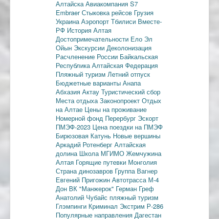
Алтайска
Авиакомпания S7
Embraer
Стыковка рейсов
Грузия
Украина
Аэропорт Тбилиси
Вместе-
РФ
История Алтая
Достопримечательности
Ело
Эл
Ойын
Экскурсии
Деколонизация
Расчленение России
Байкальская
Республика
Алтайская Федерация
Пляжный туризм
Летний отпуск
Бюджетные варианты
Анапа
Абхазия
Актау
Туристический сбор
Места отдыха
Законопроект
Отдых
на Алтае
Цены на проживание
Номерной фонд
Перербург
Эскорт
ПМЭФ-2023
Цена поездки на ПМЭФ
Бирюзовая Катунь
Новые вершины
Аркадий Ротенберг
Алтайская
долина
Школа МГИМО
Жемчужина
Алтая
Горящие путевки
Монголия
Страна динозавров
Группа Вагнер
Евгений Пригожин
Автотрасса М-4
Дон
ВК "Манжерок"
Герман Греф
Анатолий Чубайс
пляжный туризм
Глэмпинги
Криминал
Экстрим
Р-286
Популярные направления
Дагестан