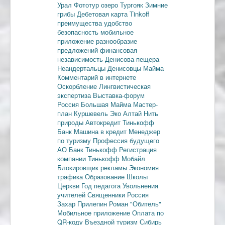
Урал
Фототур
озеро Тургояк
Зимние
грибы
Дебетовая карта
Tinkoff
преимущества
удобство
безопасность
мобильное
приложение
разнообразие
предложений
финансовая
независимость
Денисова пещера
Неандертальцы
Денисовцы
Майма
Комментарий в интернете
Оскорбление
Лингвистическая
экспертиза
Выставка-форум
Россия
Большая Майма
Мастер-
план
Куршевель
Эко Алтай Нить
природы
Автокредит
Тинькофф
Банк
Машина в кредит
Менеджер
по туризму
Профессия будущего
АО Банк Тинькофф
Регистрация
компании
Тинькофф Мобайл
Блокировщик рекламы
Экономия
трафика
Образование
Школы
Церкви
Год педагога
Увольнения
учителей
Священники
Россия
Захар Прилепин
Роман "Обитель"
Мобильное приложение
Оплата по
QR-коду
Въездной туризм
Сибирь