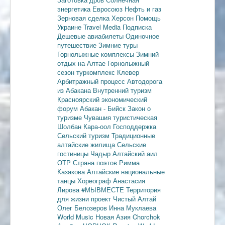
энергетика
Евросоюз
Нефть и газ
Зерновая сделка
Херсон
Помощь
Украине
Travel Media
Подписка
Дешевые авиабилеты
Одиночное
путешествие
Зимние туры
Горнолыжные комплексы
Зимний
отдых на Алтае
Горнолыжный
сезон
туркомплекс Клевер
Арбитражный процесс
Автодорога
из Абакана
Внутренний туризм
Красноярский экономический
форум
Абакан - Бийск
Закон о
туризме
Чувашия туристическая
Шолбан Кара-оол
Господдержка
Сельский туризм
Традиционные
алтайские жилища
Сельские
гостиницы
Чадыр
Алтайский аил
ОТР
Страна поэтов
Римма
Казакова
Алтайские национальные
танцы
Хореограф Анастасия
Лирова
#МЫВМЕСТЕ
Территория
для жизни
проект Чистый Алтай
Олег Белозеров
Инна Муклаева
World Music
Новая Азия
Chorchok