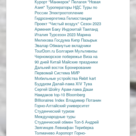
Курорт "Манжерок"
Пелагея
"Новая
Азия"
Туроператоры
НДС
Туры по
России
Электроотопление
Гидроэнергетика
Гелиостанции
Проект "Чистый воздух"
Сезон 2023
Армения
Баку
Индокитай
Таиланд
Италия
Турсезон 2023
Марина
Мелихова
Госдума
Кипр
Пазырык
Эвалар
Обманутые вкладчики
TourDom.ru
Болгария
Мультивизы
Черноморское побережье
Виза на
90 дней
Китай
Майские праздники
Дальний восток
Бронирование
Первомай
Система МИР
Мобильные устройства
Rebit kart
Буддизм
Далай-лама XIV
Тува
Сергей Шойгу
Арам-лама
Даши
Намдаков
top-10
Bloomberg
Billionaires Index
Владимир Потанин
Горно-Алтайский университет
Студенческий туризм
Международные туры
Студенческий обмен
Топ-5
Андрей
Звягинцев
Левиафан
Териберка
Толмачево
Аэропорт Горно-