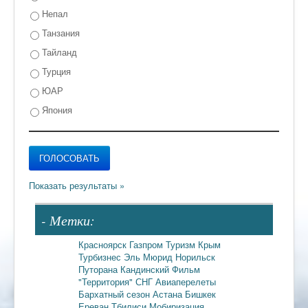
Непал
Танзания
Тайланд
Турция
ЮАР
Япония
- Метки:
Красноярск
Газпром
Туризм
Крым
Турбизнес
Эль Мюрид
Норильск
Путорана
Кандинский
Фильм
"Территория"
СНГ
Авиаперелеты
Бархатный сезон
Астана
Бишкек
Ереван
Тбилиси
Мобиризация