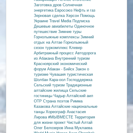
Заготовка дров
Солнечная
энергетика
Евросоюз
Нефть и газ
Зерновая сделка
Херсон
Помощь
Украине
Travel Media
Подписка
Дешевые авиабилеты
Одиночное
путешествие
Зимние туры
Горнолыжные комплексы
Зимний
отдых на Алтае
Горнолыжный
сезон
туркомплекс Клевер
Арбитражный процесс
Автодорога
из Абакана
Внутренний туризм
Красноярский экономический
форум
Абакан - Бийск
Закон о
туризме
Чувашия туристическая
Шолбан Кара-оол
Господдержка
Сельский туризм
Традиционные
алтайские жилища
Сельские
гостиницы
Чадыр
Алтайский аил
ОТР
Страна поэтов
Римма
Казакова
Алтайские национальные
танцы
Хореограф Анастасия
Лирова
#МЫВМЕСТЕ
Территория
для жизни
проект Чистый Алтай
Олег Белозеров
Инна Муклаева
World Music
Новая Азия
Chorchok