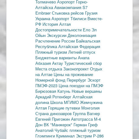
Толмачево
Аэропорт Горно-
Алтайска
Авиакомпания S7
Embraer
Стыковка рейсов
Грузия
Украина
Аэропорт Тбилиси
Вместе-
РФ
История Алтая
Достопримечательности
Ело
Эл
Ойын
Экскурсии
Деколонизация
Расчленение России
Байкальская
Республика
Алтайская Федерация
Пляжный туризм
Летний отпуск
Бюджетные варианты
Анапа
Абхазия
Актау
Туристический сбор
Места отдыха
Законопроект
Отдых
на Алтае
Цены на проживание
Номерной фонд
Перербург
Эскорт
ПМЭФ-2023
Цена поездки на ПМЭФ
Бирюзовая Катунь
Новые вершины
Аркадий Ротенберг
Алтайская
долина
Школа МГИМО
Жемчужина
Алтая
Горящие путевки
Монголия
Страна динозавров
Группа Вагнер
Евгений Пригожин
Автотрасса М-4
Дон
ВК "Манжерок"
Герман Греф
Анатолий Чубайс
пляжный туризм
Глэмпинги
Криминал
Экстрим
Р-286