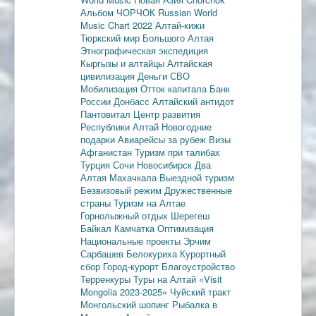
Альбом ЧОРЧОК
Russian World
Music Chart 2022
Алтай-кижи
Тюркский мир Большого Алтая
Этнографическая экспедиция
Кыргызы и алтайцы
Алтайская
цивилизация
Деньги
СВО
Мобилизация
Отток капитала
Банк
России
Донбасс
Алтайский антидот
Пантовитал
Центр развития
Республики Алтай
Новогодние
подарки
Авиарейсы за рубеж
Визы
Афганистан
Туризм при талибах
Турция
Сочи
Новосибирск
Два
Алтая
Махачкала
Выездной туризм
Безвизовый режим
Дружественные
страны
Туризм на Алтае
Горнолыжный отдых
Шерегеш
Байкал
Камчатка
Оптимизация
Национальные проекты
Эрчим
Сарбашев
Белокуриха
Курортный
сбор
Город-курорт
Благоустройство
Терренкуры
Туры на Алтай
«Visit
Mongolia 2023-2025»
Чуйский тракт
Монгольский шопинг
Рыбалка в