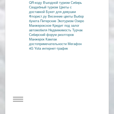
QR-коду
Въездной туризм
Сибирь
Свадебный туризм
Цветы с
доставкой
Букет для девушки
Флорист.ру
Весенние цветы
Выбор
букета
Питерские
Экотуризм
Озеро
Манжерокское
Кредит под залог
автомобиля
Недвижимость
Турчак
Сибирский форум риэлторов
Манжерок
Камлак
достопримечательности
Мегафон
4G
Yota
интернет-трафик