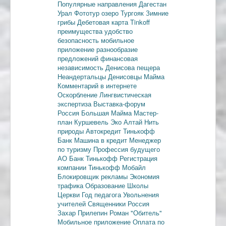
Популярные направления
Дагестан
Урал
Фототур
озеро Тургояк
Зимние
грибы
Дебетовая карта
Tinkoff
преимущества
удобство
безопасность
мобильное
приложение
разнообразие
предложений
финансовая
независимость
Денисова пещера
Неандертальцы
Денисовцы
Майма
Комментарий в интернете
Оскорбление
Лингвистическая
экспертиза
Выставка-форум
Россия
Большая Майма
Мастер-
план
Куршевель
Эко Алтай Нить
природы
Автокредит
Тинькофф
Банк
Машина в кредит
Менеджер
по туризму
Профессия будущего
АО Банк Тинькофф
Регистрация
компании
Тинькофф Мобайл
Блокировщик рекламы
Экономия
трафика
Образование
Школы
Церкви
Год педагога
Увольнения
учителей
Священники
Россия
Захар Прилепин
Роман "Обитель"
Мобильное приложение
Оплата по