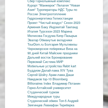
Сбер
Горнолыжный комплекс
Курорт "Манжерок"
Пелагея
"Новая
Азия"
Туроператоры
НДС
Туры по
России
Электроотопление
Гидроэнергетика
Гелиостанции
Проект "Чистый воздух"
Сезон 2023
Армения
Баку
Индокитай
Таиланд
Италия
Турсезон 2023
Марина
Мелихова
Госдума
Кипр
Пазырык
Эвалар
Обманутые вкладчики
TourDom.ru
Болгария
Мультивизы
Черноморское побережье
Виза на
90 дней
Китай
Майские праздники
Дальний восток
Бронирование
Первомай
Система МИР
Мобильные устройства
Rebit kart
Буддизм
Далай-лама XIV
Тува
Сергей Шойгу
Арам-лама
Даши
Намдаков
top-10
Bloomberg
Billionaires Index
Владимир Потанин
Горно-Алтайский университет
Студенческий туризм
Международные туры
Студенческий обмен
Топ-5
Андрей
Звягинцев
Левиафан
Териберка