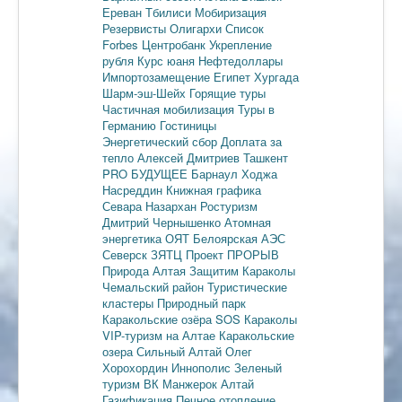
Ереван
Тбилиси
Мобиризация
Резервисты
Олигархи
Список
Forbes
Центробанк
Укрепление
рубля
Курс юаня
Нефтедоллары
Импортозамещение
Египет
Хургада
Шарм-эш-Шейх
Горящие туры
Частичная мобилизация
Туры в
Германию
Гостиницы
Энергетический сбор
Доплата за
тепло
Алексей Дмитриев
Ташкент
PRO БУДУЩЕЕ
Барнаул
Ходжа
Насреддин
Книжная графика
Севара Назархан
Ростуризм
Дмитрий Чернышенко
Атомная
энергетика
ОЯТ
Белоярская АЭС
Северск
ЗЯТЦ
Проект ПРОРЫВ
Природа Алтая
Защитим Караколы
Чемальский район
Туристические
кластеры
Природный парк
Каракольские озёра
SOS Караколы
VIP-туризм на Алтае
Каракольские
озера
Сильный Алтай
Олег
Хорохордин
Иннополис
Зеленый
туризм
ВК Манжерок
Алтай
Газификация
Печное отопление