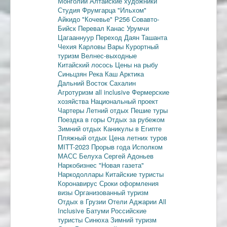
Монголии
Алтайские художники
Студия Фрумгарца
"Ильхом"
Айкидо
"Кочевье"
Р256
Совавто-
Бийск
Перевал Канас
Урумчи
Цагааннуур
Переход Даян
Ташанта
Чехия
Карловы Вары
Курортный
туризм
Велнес-выходные
Китайский лосось
Цены на рыбу
Синьцзян
Река Каш
Арктика
Дальний Восток
Сахалин
Агротуризм
all inclusive
Фермерские
хозяйства
Национальный проект
Чартеры
Летний отдых
Пешие туры
Поездка в горы
Отдых за рубежом
Зимний отдых
Каникулы в Египте
Пляжный отдых
Цена летних туров
MITT-2023
Прорыв года
Исполком
МАСС
Белуха
Сергей Адоньев
Наркобизнес
"Новая газета"
Наркодоллары
Китайские туристы
Коронавирус
Сроки оформления
визы
Организованный туризм
Отдых в Грузии
Отели Аджарии
All
Inclusive
Батуми
Российские
туристы
Синюха
Зимний туризм