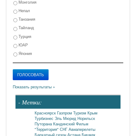
Монголия
Непал
Танзания
Тайланд
Турция
ЮАР
Япония
- Метки:
Красноярск
Газпром
Туризм
Крым
Турбизнес
Эль Мюрид
Норильск
Путорана
Кандинский
Фильм
"Территория"
СНГ
Авиаперелеты
Бархатный сезон
Астана
Бишкек