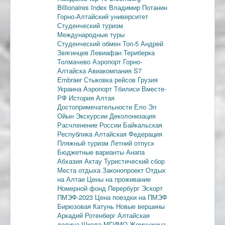
Billionaires Index
Владимир Потанин
Горно-Алтайский университет
Студенческий туризм
Международные туры
Студенческий обмен
Топ-5
Андрей
Звягинцев
Левиафан
Териберка
Толмачево
Аэропорт Горно-
Алтайска
Авиакомпания S7
Embraer
Стыковка рейсов
Грузия
Украина
Аэропорт Тбилиси
Вместе-
РФ
История Алтая
Достопримечательности
Ело
Эл
Ойын
Экскурсии
Деколонизация
Расчленение России
Байкальская
Республика
Алтайская Федерация
Пляжный туризм
Летний отпуск
Бюджетные варианты
Анапа
Абхазия
Актау
Туристический сбор
Места отдыха
Законопроект
Отдых
на Алтае
Цены на проживание
Номерной фонд
Перербург
Эскорт
ПМЭФ-2023
Цена поездки на ПМЭФ
Бирюзовая Катунь
Новые вершины
Аркадий Ротенберг
Алтайская
долина
Школа МГИМО
Жемчужина