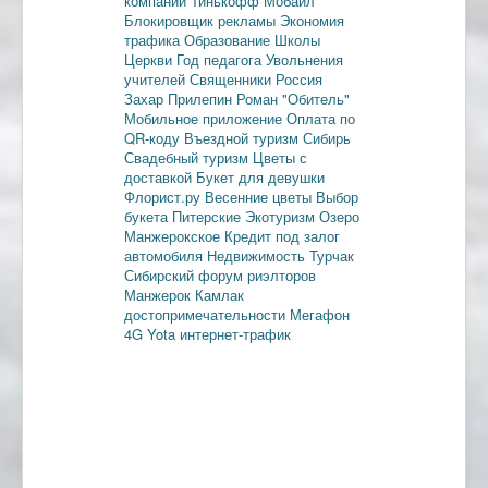
компании
Тинькофф Мобайл
Блокировщик рекламы
Экономия
трафика
Образование
Школы
Церкви
Год педагога
Увольнения
учителей
Священники
Россия
Захар Прилепин
Роман "Обитель"
Мобильное приложение
Оплата по
QR-коду
Въездной туризм
Сибирь
Свадебный туризм
Цветы с
доставкой
Букет для девушки
Флорист.ру
Весенние цветы
Выбор
букета
Питерские
Экотуризм
Озеро
Манжерокское
Кредит под залог
автомобиля
Недвижимость
Турчак
Сибирский форум риэлторов
Манжерок
Камлак
достопримечательности
Мегафон
4G
Yota
интернет-трафик