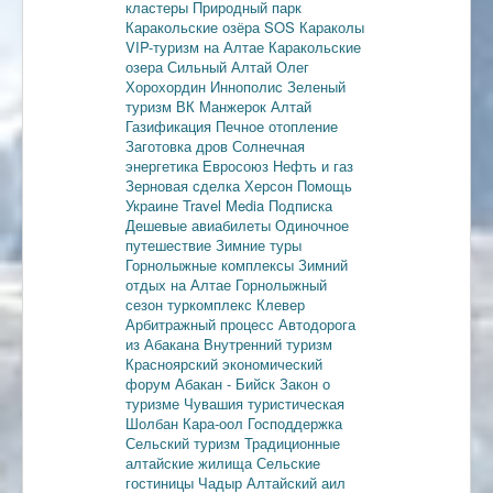
кластеры
Природный парк
Каракольские озёра
SOS Караколы
VIP-туризм на Алтае
Каракольские
озера
Сильный Алтай
Олег
Хорохордин
Иннополис
Зеленый
туризм
ВК Манжерок
Алтай
Газификация
Печное отопление
Заготовка дров
Солнечная
энергетика
Евросоюз
Нефть и газ
Зерновая сделка
Херсон
Помощь
Украине
Travel Media
Подписка
Дешевые авиабилеты
Одиночное
путешествие
Зимние туры
Горнолыжные комплексы
Зимний
отдых на Алтае
Горнолыжный
сезон
туркомплекс Клевер
Арбитражный процесс
Автодорога
из Абакана
Внутренний туризм
Красноярский экономический
форум
Абакан - Бийск
Закон о
туризме
Чувашия туристическая
Шолбан Кара-оол
Господдержка
Сельский туризм
Традиционные
алтайские жилища
Сельские
гостиницы
Чадыр
Алтайский аил