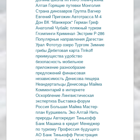
Алтая
Горящие путевки
Монголия
Страна динозавров
Группа Вагнер
Евгений Пригожин
Автотрасса М-4
Дон
ВК "Манжерок"
Герман Греф
Анатолий Чубайс
пляжный туризм
Глэмпинги
Криминал
Экстрим
Р-286
Популярные направления
Дагестан
Урал
Фототур
озеро Тургояк
Зимние
грибы
Дебетовая карта
Tinkoff
преимущества
удобство
безопасность
мобильное
приложение
разнообразие
предложений
финансовая
независимость
Денисова пещера
Неандертальцы
Денисовцы
Майма
Комментарий в интернете
Оскорбление
Лингвистическая
экспертиза
Выставка-форум
Россия
Большая Майма
Мастер-
план
Куршевель
Эко Алтай Нить
природы
Автокредит
Тинькофф
Банк
Машина в кредит
Менеджер
по туризму
Профессия будущего
АО Банк Тинькофф
Регистрация