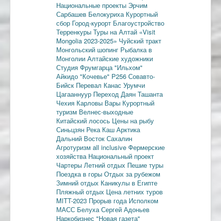
Национальные проекты
Эрчим
Сарбашев
Белокуриха
Курортный
сбор
Город-курорт
Благоустройство
Терренкуры
Туры на Алтай
«Visit
Mongolia 2023-2025»
Чуйский тракт
Монгольский шопинг
Рыбалка в
Монголии
Алтайские художники
Студия Фрумгарца
"Ильхом"
Айкидо
"Кочевье"
Р256
Совавто-
Бийск
Перевал Канас
Урумчи
Цагааннуур
Переход Даян
Ташанта
Чехия
Карловы Вары
Курортный
туризм
Велнес-выходные
Китайский лосось
Цены на рыбу
Синьцзян
Река Каш
Арктика
Дальний Восток
Сахалин
Агротуризм
all inclusive
Фермерские
хозяйства
Национальный проект
Чартеры
Летний отдых
Пешие туры
Поездка в горы
Отдых за рубежом
Зимний отдых
Каникулы в Египте
Пляжный отдых
Цена летних туров
MITT-2023
Прорыв года
Исполком
МАСС
Белуха
Сергей Адоньев
Наркобизнес
"Новая газета"