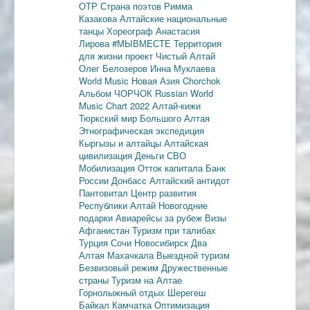
ОТР
Страна поэтов
Римма
Казакова
Алтайские национальные
танцы
Хореограф Анастасия
Лирова
#МЫВМЕСТЕ
Территория
для жизни
проект Чистый Алтай
Олег Белозеров
Инна Муклаева
World Music
Новая Азия
Chorchok
Альбом ЧОРЧОК
Russian World
Music Chart 2022
Алтай-кижи
Тюркский мир Большого Алтая
Этнографическая экспедиция
Кыргызы и алтайцы
Алтайская
цивилизация
Деньги
СВО
Мобилизация
Отток капитала
Банк
России
Донбасс
Алтайский антидот
Пантовитал
Центр развития
Республики Алтай
Новогодние
подарки
Авиарейсы за рубеж
Визы
Афганистан
Туризм при талибах
Турция
Сочи
Новосибирск
Два
Алтая
Махачкала
Выездной туризм
Безвизовый режим
Дружественные
страны
Туризм на Алтае
Горнолыжный отдых
Шерегеш
Байкал
Камчатка
Оптимизация