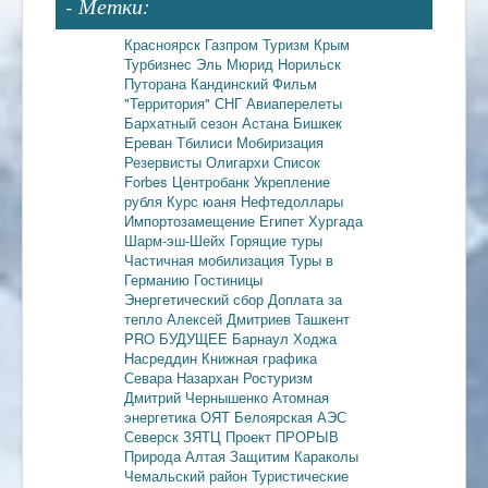
- Метки:
Красноярск
Газпром
Туризм
Крым
Турбизнес
Эль Мюрид
Норильск
Путорана
Кандинский
Фильм
"Территория"
СНГ
Авиаперелеты
Бархатный сезон
Астана
Бишкек
Ереван
Тбилиси
Мобиризация
Резервисты
Олигархи
Список
Forbes
Центробанк
Укрепление
рубля
Курс юаня
Нефтедоллары
Импортозамещение
Египет
Хургада
Шарм-эш-Шейх
Горящие туры
Частичная мобилизация
Туры в
Германию
Гостиницы
Энергетический сбор
Доплата за
тепло
Алексей Дмитриев
Ташкент
PRO БУДУЩЕЕ
Барнаул
Ходжа
Насреддин
Книжная графика
Севара Назархан
Ростуризм
Дмитрий Чернышенко
Атомная
энергетика
ОЯТ
Белоярская АЭС
Северск
ЗЯТЦ
Проект ПРОРЫВ
Природа Алтая
Защитим Караколы
Чемальский район
Туристические