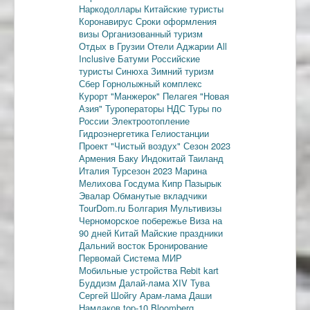
Наркодоллары
Китайские туристы
Коронавирус
Сроки оформления
визы
Организованный туризм
Отдых в Грузии
Отели Аджарии
All
Inclusive
Батуми
Российские
туристы
Синюха
Зимний туризм
Сбер
Горнолыжный комплекс
Курорт "Манжерок"
Пелагея
"Новая
Азия"
Туроператоры
НДС
Туры по
России
Электроотопление
Гидроэнергетика
Гелиостанции
Проект "Чистый воздух"
Сезон 2023
Армения
Баку
Индокитай
Таиланд
Италия
Турсезон 2023
Марина
Мелихова
Госдума
Кипр
Пазырык
Эвалар
Обманутые вкладчики
TourDom.ru
Болгария
Мультивизы
Черноморское побережье
Виза на
90 дней
Китай
Майские праздники
Дальний восток
Бронирование
Первомай
Система МИР
Мобильные устройства
Rebit kart
Буддизм
Далай-лама XIV
Тува
Сергей Шойгу
Арам-лама
Даши
Намдаков
top-10
Bloomberg