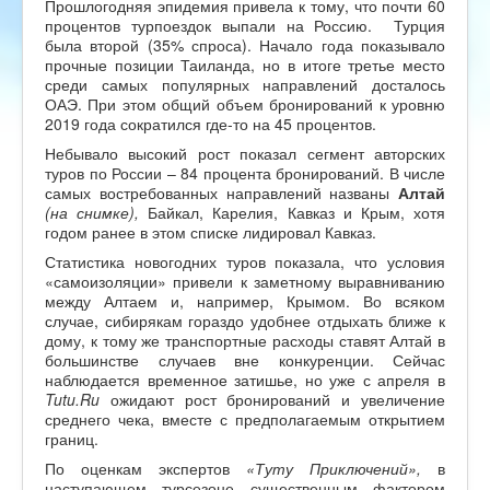
Прошлогодняя эпидемия привела к тому, что почти 60
процентов турпоездок выпали на Россию. Турция
была второй (35% спроса). Начало года показывало
прочные позиции Таиланда, но в итоге третье место
среди самых популярных направлений досталось
ОАЭ. При этом общий объем бронирований к уровню
2019 года сократился где-то на 45 процентов.
Небывало высокий рост показал сегмент авторских
туров по России – 84 процента бронирований. В числе
самых востребованных направлений названы
Алтай
(на снимке),
Байкал, Карелия, Кавказ и Крым, хотя
годом ранее в этом списке лидировал Кавказ.
Статистика новогодних туров показала, что условия
«самоизоляции» привели к заметному выравниванию
между Алтаем и, например, Крымом. Во всяком
случае, сибирякам гораздо удобнее отдыхать ближе к
дому, к тому же транспортные расходы ставят Алтай в
большинстве случаев вне конкуренции. Сейчас
наблюдается временное затишье, но уже с апреля в
Tutu
.
Ru
ожидают рост бронирований и увеличение
среднего чека, вместе с предполагаемым открытием
границ.
По оценкам экспертов
«Туту Приключений»,
в
наступающем турсезоне существенным фактором