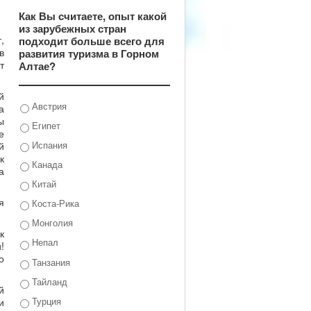
Как Вы считаете, опыт какой
из зарубежных стран
,
подходит больше всего для
в
развития туризма в Горном
т
Алтае?
й
Австрия
а
ы
Египет
е
Испания
й
к
Канада
а
Китай
я
Коста-Рика
Монголия
к
Непал
!
о
Танзания
Тайланд
й
Турция
и