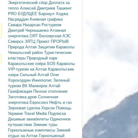
Энергетический сбор
Доплата за
тепло
Алексей Дмитриев
Ташкент
PRO БУДУЩЕЕ
Барнаул
Ходжа
Насреддин
Книжная графика
Севара Назархан
Ростуризм
Дмитрий Чернышенко
Атомная
энергетика
ОЯТ
Белоярская АЭС
Северск
ЗЯТЦ
Проект ПРОРЫВ
Природа Алтая
Защитим Караколы
Чемальский район
Туристические
кластеры
Природный парк
Каракольские озёра
SOS Караколы
VIP-туризм на Алтае
Каракольские
озера
Сильный Алтай
Олег
Хорохордин
Иннополис
Зеленый
туризм
ВК Манжерок
Алтай
Газификация
Печное отопление
Заготовка дров
Солнечная
энергетика
Евросоюз
Нефть и газ
Зерновая сделка
Херсон
Помощь
Украине
Travel Media
Подписка
Дешевые авиабилеты
Одиночное
путешествие
Зимние туры
Горнолыжные комплексы
Зимний
отдых на Алтае
Горнолыжный