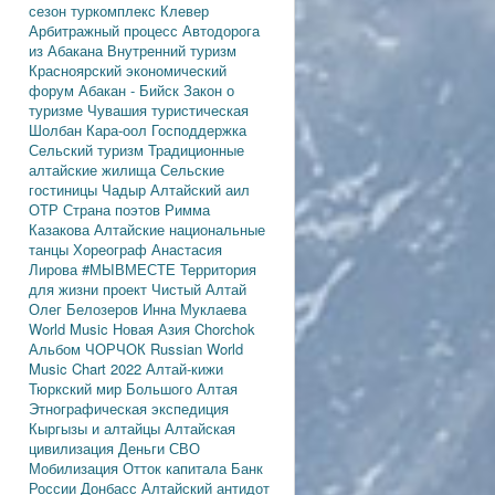
сезон
туркомплекс Клевер
Арбитражный процесс
Автодорога
из Абакана
Внутренний туризм
Красноярский экономический
форум
Абакан - Бийск
Закон о
туризме
Чувашия туристическая
Шолбан Кара-оол
Господдержка
Сельский туризм
Традиционные
алтайские жилища
Сельские
гостиницы
Чадыр
Алтайский аил
ОТР
Страна поэтов
Римма
Казакова
Алтайские национальные
танцы
Хореограф Анастасия
Лирова
#МЫВМЕСТЕ
Территория
для жизни
проект Чистый Алтай
Олег Белозеров
Инна Муклаева
World Music
Новая Азия
Chorchok
Альбом ЧОРЧОК
Russian World
Music Chart 2022
Алтай-кижи
Тюркский мир Большого Алтая
Этнографическая экспедиция
Кыргызы и алтайцы
Алтайская
цивилизация
Деньги
СВО
Мобилизация
Отток капитала
Банк
России
Донбасс
Алтайский антидот