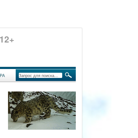
12+
РА