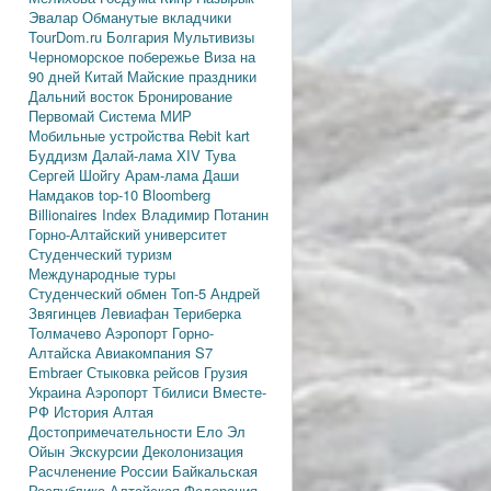
Эвалар
Обманутые вкладчики
TourDom.ru
Болгария
Мультивизы
Черноморское побережье
Виза на
90 дней
Китай
Майские праздники
Дальний восток
Бронирование
Первомай
Система МИР
Мобильные устройства
Rebit kart
Буддизм
Далай-лама XIV
Тува
Сергей Шойгу
Арам-лама
Даши
Намдаков
top-10
Bloomberg
Billionaires Index
Владимир Потанин
Горно-Алтайский университет
Студенческий туризм
Международные туры
Студенческий обмен
Топ-5
Андрей
Звягинцев
Левиафан
Териберка
Толмачево
Аэропорт Горно-
Алтайска
Авиакомпания S7
Embraer
Стыковка рейсов
Грузия
Украина
Аэропорт Тбилиси
Вместе-
РФ
История Алтая
Достопримечательности
Ело
Эл
Ойын
Экскурсии
Деколонизация
Расчленение России
Байкальская
Республика
Алтайская Федерация