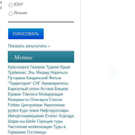
ы
ЮАР
о
Япония
- Метки:
Красноярск
Газпром
Туризм
Крым
Турбизнес
Эль Мюрид
Норильск
Путорана
Кандинский
Фильм
"Территория"
СНГ
Авиаперелеты
Бархатный сезон
Астана
Бишкек
Ереван
Тбилиси
Мобиризация
Резервисты
Олигархи
Список
Forbes
Центробанк
Укрепление
рубля
Курс юаня
Нефтедоллары
Импортозамещение
Египет
Хургада
Шарм-эш-Шейх
Горящие туры
Частичная мобилизация
Туры в
Германию
Гостиницы