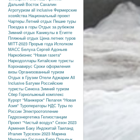
Дальний Восток
Сахалин
Агротуризм
all inclusive
Фермерские
хозяйства
Национальный проект
Чартеры
Летний отдых
Пешие туры
Поездка в горы
Отдых за рубежом
Зимний отдых
Каникулы в Египте
Пляжный отдых
Цена летних туров
MITT-2023
Прорыв года
Исполком
МАСС
Белуха
Сергей Адоньев
Наркобизнес
"Новая газета"
Наркодоллары
Китайские туристы
Коронавирус
Сроки оформления
визы
Организованный туризм
Отдых в Грузии
Отели Аджарии
All
Inclusive
Батуми
Российские
туристы
Синюха
Зимний туризм
Сбер
Горнолыжный комплекс
Курорт "Манжерок"
Пелагея
"Новая
Азия"
Туроператоры
НДС
Туры по
России
Электроотопление
Гидроэнергетика
Гелиостанции
Проект "Чистый воздух"
Сезон 2023
Армения
Баку
Индокитай
Таиланд
Италия
Турсезон 2023
Марина
Мелихова
Госдума
Кипр
Пазырык