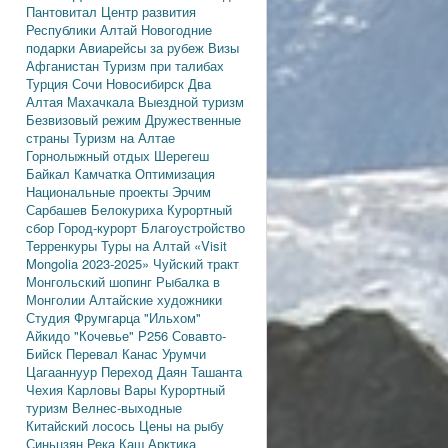
Пантовитал
Центр развития
Республики Алтай
Новогодние
подарки
Авиарейсы за рубеж
Визы
Афганистан
Туризм при талибах
Турция
Сочи
Новосибирск
Два
Алтая
Махачкала
Выездной туризм
Безвизовый режим
Дружественные
страны
Туризм на Алтае
Горнолыжный отдых
Шерегеш
Байкал
Камчатка
Оптимизация
Национальные проекты
Эрчим
Сарбашев
Белокуриха
Курортный
сбор
Город-курорт
Благоустройство
Терренкуры
Туры на Алтай
«Visit
Mongolia 2023-2025»
Чуйский тракт
Монгольский шопинг
Рыбалка в
Монголии
Алтайские художники
Студия Фрумгарца
"Ильхом"
Айкидо
"Кочевье"
Р256
Совавто-
Бийск
Перевал Канас
Урумчи
Цагааннуур
Переход Даян
Ташанта
Чехия
Карловы Вары
Курортный
туризм
Велнес-выходные
Китайский лосось
Цены на рыбу
Синьцзян
Река Каш
Арктика