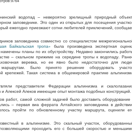
отров:
9764
чинский водопад – невероятно зрелищный природный объект
рном заповеднике. Это один из открытых для посещения участко
торый ежегодно приезжают сотни любителей приключений, сообщае
дников заповедника совместно со специалистом межрегионально
шая Байкальская тропа»
была произведена экспертная оценк
и намечены планы по их обустройству. Недавно закончились работ
астке – скальном прижиме на середине тропы к водопаду. Ране
аховочная веревка, но ее явно было недостаточно для люде
 маршрутам. Было принято решение оборудовать участо
ой крепежей. Такая система в общемировой практике альпинизм
твляли представители Федерации альпинизма и скалолазани
 и Алексей Алеков имеющие опыт монтажа подобных конструкций.
в работ, самой сложной задачей было доставить оборудование 
лись – первая виа феррата Алтайского заповедника в действии
илось пройти по обновленному участку маршрута, оценили ег
звестный в альпинизме. Это скальный участок, оборудованны
 позволяющими проходить его с большей скоростью и меньшим