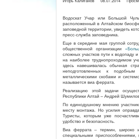
Игорь Калиганов
08.07.2014
Просм
Водоскат Учар или Большой Чуль
расположенный в Алтайском биосфе
заповедной территории, увидеть ко
пресс-служба заповедника.
Еще в середине мая группой сотру
общественной организации
«Боль
сложных участков пути к водопаду 
на наиболее труднопроходимом уч
здесь навешивалась обычная стр
неподготовленных к подобным
металлическими скобами и систем
называется виа феррата.
Реализацию этой задачи осущес
Республики Алтай – Андрей Шумилов
По единодушному мнению участнико
месту монтажа. Но усилия оправда
Туристы, которым уже посчастлив
удобство и безопасность.
Виа феррата – термин, широко и
специальными приспособлениями,