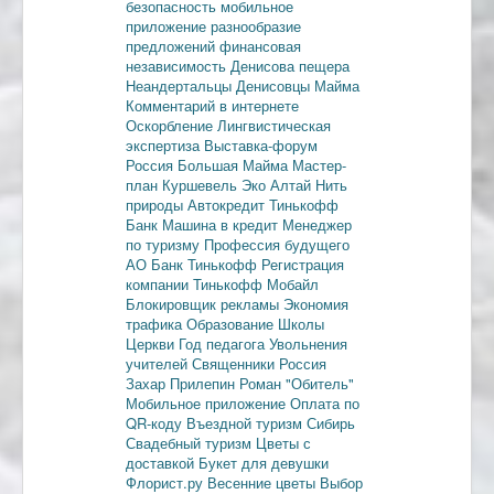
безопасность
мобильное
приложение
разнообразие
предложений
финансовая
независимость
Денисова пещера
Неандертальцы
Денисовцы
Майма
Комментарий в интернете
Оскорбление
Лингвистическая
экспертиза
Выставка-форум
Россия
Большая Майма
Мастер-
план
Куршевель
Эко Алтай Нить
природы
Автокредит
Тинькофф
Банк
Машина в кредит
Менеджер
по туризму
Профессия будущего
АО Банк Тинькофф
Регистрация
компании
Тинькофф Мобайл
Блокировщик рекламы
Экономия
трафика
Образование
Школы
Церкви
Год педагога
Увольнения
учителей
Священники
Россия
Захар Прилепин
Роман "Обитель"
Мобильное приложение
Оплата по
QR-коду
Въездной туризм
Сибирь
Свадебный туризм
Цветы с
доставкой
Букет для девушки
Флорист.ру
Весенние цветы
Выбор