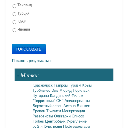
Тайланд
Турция
ЮАР
Япония
- Метки:
Красноярск
Газпром
Туризм
Крым
Турбизнес
Эль Мюрид
Норильск
Путорана
Кандинский
Фильм
"Территория"
СНГ
Авиаперелеты
Бархатный сезон
Астана
Бишкек
Ереван
Тбилиси
Мобиризация
Резервисты
Олигархи
Список
Forbes
Центробанк
Укрепление
рубля
Курс юаня
Нефтедоллары