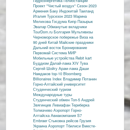
Гидроэнергетика
Гелиостанции
Проект "Чистый воздух"
Сезон 2023
Армения
Баку
Индокитай
Таиланд
Италия
Турсезон 2023
Марина
Мелихова
Госдума
Кипр
Пазырык
Эвалар
Обманутые вкладчики
TourDom.ru
Болгария
Мультивизы
Черноморское побережье
Виза на
90 дней
Китай
Майские праздники
Дальний восток
Бронирование
Первомай
Система МИР
Мобильные устройства
Rebit kart
Буддизм
Далай-лама XIV
Тува
Сергей Шойгу
Арам-лама
Даши
Намдаков
top-10
Bloomberg
Billionaires Index
Владимир Потанин
Горно-Алтайский университет
Студенческий туризм
Международные туры
Студенческий обмен
Топ-5
Андрей
Звягинцев
Левиафан
Териберка
Толмачево
Аэропорт Горно-
Алтайска
Авиакомпания S7
Embraer
Стыковка рейсов
Грузия
Украина
Аэропорт Тбилиси
Вместе-