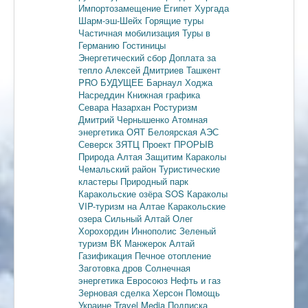
Импортозамещение
Египет
Хургада
Шарм-эш-Шейх
Горящие туры
Частичная мобилизация
Туры в
Германию
Гостиницы
Энергетический сбор
Доплата за
тепло
Алексей Дмитриев
Ташкент
PRO БУДУЩЕЕ
Барнаул
Ходжа
Насреддин
Книжная графика
Севара Назархан
Ростуризм
Дмитрий Чернышенко
Атомная
энергетика
ОЯТ
Белоярская АЭС
Северск
ЗЯТЦ
Проект ПРОРЫВ
Природа Алтая
Защитим Караколы
Чемальский район
Туристические
кластеры
Природный парк
Каракольские озёра
SOS Караколы
VIP-туризм на Алтае
Каракольские
озера
Сильный Алтай
Олег
Хорохордин
Иннополис
Зеленый
туризм
ВК Манжерок
Алтай
Газификация
Печное отопление
Заготовка дров
Солнечная
энергетика
Евросоюз
Нефть и газ
Зерновая сделка
Херсон
Помощь
Украине
Travel Media
Подписка