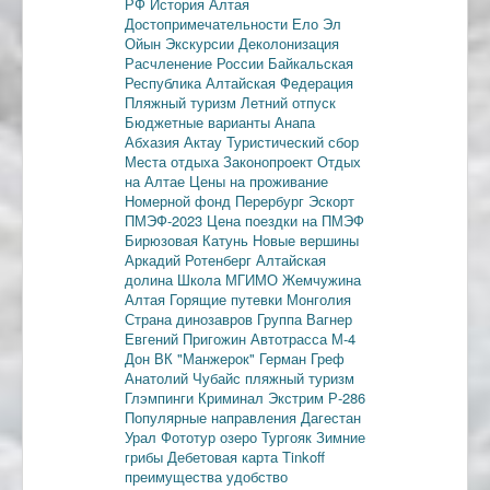
РФ
История Алтая
Достопримечательности
Ело
Эл
Ойын
Экскурсии
Деколонизация
Расчленение России
Байкальская
Республика
Алтайская Федерация
Пляжный туризм
Летний отпуск
Бюджетные варианты
Анапа
Абхазия
Актау
Туристический сбор
Места отдыха
Законопроект
Отдых
на Алтае
Цены на проживание
Номерной фонд
Перербург
Эскорт
ПМЭФ-2023
Цена поездки на ПМЭФ
Бирюзовая Катунь
Новые вершины
Аркадий Ротенберг
Алтайская
долина
Школа МГИМО
Жемчужина
Алтая
Горящие путевки
Монголия
Страна динозавров
Группа Вагнер
Евгений Пригожин
Автотрасса М-4
Дон
ВК "Манжерок"
Герман Греф
Анатолий Чубайс
пляжный туризм
Глэмпинги
Криминал
Экстрим
Р-286
Популярные направления
Дагестан
Урал
Фототур
озеро Тургояк
Зимние
грибы
Дебетовая карта
Tinkoff
преимущества
удобство