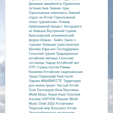
Дешевые авиабилеты
Одиночное
путешествие
Зимние туры
Горнолыжные комплексы
Зимний
отдых на Алтае
Горнолыжный
сезон
туркомплекс Клевер
Арбитражный процесс
Автодорога
из Абакана
Внутренний туризм
Красноярский экономический
форум
Абакан - Бийск
Закон о
туризме
Чувашия туристическая
Шолбан Кара-оол
Господдержка
Сельский туризм
Традиционные
алтайские жилища
Сельские
гостиницы
Чадыр
Алтайский аил
ОТР
Страна поэтов
Римма
Казакова
Алтайские национальные
танцы
Хореограф Анастасия
Лирова
#МЫВМЕСТЕ
Территория
для жизни
проект Чистый Алтай
Олег Белозеров
Инна Муклаева
World Music
Новая Азия
Chorchok
Альбом ЧОРЧОК
Russian World
Music Chart 2022
Алтай-кижи
Тюркский мир Большого Алтая
Этнографическая экспедиция