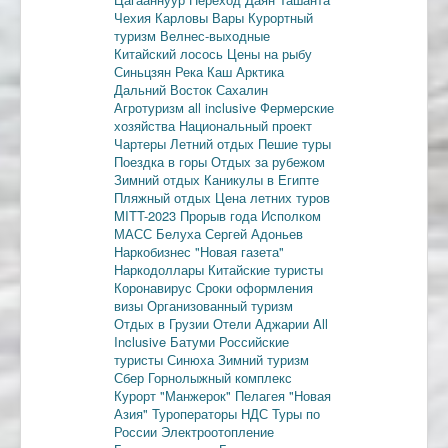
Чехия
Карловы Вары
Курортный
туризм
Велнес-выходные
Китайский лосось
Цены на рыбу
Синьцзян
Река Каш
Арктика
Дальний Восток
Сахалин
Агротуризм
all inclusive
Фермерские
хозяйства
Национальный проект
Чартеры
Летний отдых
Пешие туры
Поездка в горы
Отдых за рубежом
Зимний отдых
Каникулы в Египте
Пляжный отдых
Цена летних туров
MITT-2023
Прорыв года
Исполком
МАСС
Белуха
Сергей Адоньев
Наркобизнес
"Новая газета"
Наркодоллары
Китайские туристы
Коронавирус
Сроки оформления
визы
Организованный туризм
Отдых в Грузии
Отели Аджарии
All
Inclusive
Батуми
Российские
туристы
Синюха
Зимний туризм
Сбер
Горнолыжный комплекс
Курорт "Манжерок"
Пелагея
"Новая
Азия"
Туроператоры
НДС
Туры по
России
Электроотопление