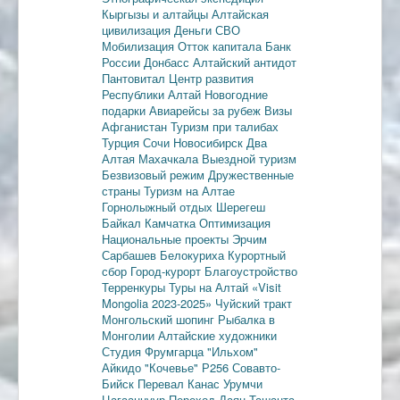
Кыргызы и алтайцы
Алтайская
цивилизация
Деньги
СВО
Мобилизация
Отток капитала
Банк
России
Донбасс
Алтайский антидот
Пантовитал
Центр развития
Республики Алтай
Новогодние
подарки
Авиарейсы за рубеж
Визы
Афганистан
Туризм при талибах
Турция
Сочи
Новосибирск
Два
Алтая
Махачкала
Выездной туризм
Безвизовый режим
Дружественные
страны
Туризм на Алтае
Горнолыжный отдых
Шерегеш
Байкал
Камчатка
Оптимизация
Национальные проекты
Эрчим
Сарбашев
Белокуриха
Курортный
сбор
Город-курорт
Благоустройство
Терренкуры
Туры на Алтай
«Visit
Mongolia 2023-2025»
Чуйский тракт
Монгольский шопинг
Рыбалка в
Монголии
Алтайские художники
Студия Фрумгарца
"Ильхом"
Айкидо
"Кочевье"
Р256
Совавто-
Бийск
Перевал Канас
Урумчи
Цагааннуур
Переход Даян
Ташанта