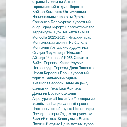
страны
Туризм на Алтае
Горнолыжный отдых
Шерегеш
Байкал
Камчатка
Оптимизация
Национальные проекты
Эрчим
Сарбашев
Белокуриха
Курортный
сбор
Город-курорт
Благоустройство
Терренкуры
Туры на Алтай
«Visit
Mongolia 2023-2025»
Чуйский тракт
Монгольский шопинг
Рыбалка в
Монголии
Алтайские художники
Студия Фрумгарца
"Ильхом"
Айкидо
"Кочевье"
Р256
Совавто-
Бийск
Перевал Канас
Урумчи
Цагааннуур
Переход Даян
Ташанта
Чехия
Карловы Вары
Курортный
туризм
Велнес-выходные
Китайский лосось
Цены на рыбу
Синьцзян
Река Каш
Арктика
Дальний Восток
Сахалин
Агротуризм
all inclusive
Фермерские
хозяйства
Национальный проект
Чартеры
Летний отдых
Пешие туры
Поездка в горы
Отдых за рубежом
Зимний отдых
Каникулы в Египте
Пляжный отдых
Цена летних туров