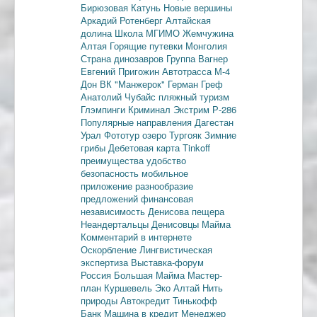
Бирюзовая Катунь
Новые вершины
Аркадий Ротенберг
Алтайская
долина
Школа МГИМО
Жемчужина
Алтая
Горящие путевки
Монголия
Страна динозавров
Группа Вагнер
Евгений Пригожин
Автотрасса М-4
Дон
ВК "Манжерок"
Герман Греф
Анатолий Чубайс
пляжный туризм
Глэмпинги
Криминал
Экстрим
Р-286
Популярные направления
Дагестан
Урал
Фототур
озеро Тургояк
Зимние
грибы
Дебетовая карта
Tinkoff
преимущества
удобство
безопасность
мобильное
приложение
разнообразие
предложений
финансовая
независимость
Денисова пещера
Неандертальцы
Денисовцы
Майма
Комментарий в интернете
Оскорбление
Лингвистическая
экспертиза
Выставка-форум
Россия
Большая Майма
Мастер-
план
Куршевель
Эко Алтай Нить
природы
Автокредит
Тинькофф
Банк
Машина в кредит
Менеджер