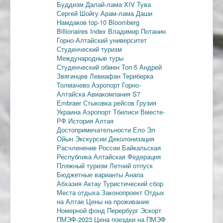
Буддизм
Далай-лама XIV
Тува
Сергей Шойгу
Арам-лама
Даши
Намдаков
top-10
Bloomberg
Billionaires Index
Владимир Потанин
Горно-Алтайский университет
Студенческий туризм
Международные туры
Студенческий обмен
Топ-5
Андрей
Звягинцев
Левиафан
Териберка
Толмачево
Аэропорт Горно-
Алтайска
Авиакомпания S7
Embraer
Стыковка рейсов
Грузия
Украина
Аэропорт Тбилиси
Вместе-
РФ
История Алтая
Достопримечательности
Ело
Эл
Ойын
Экскурсии
Деколонизация
Расчленение России
Байкальская
Республика
Алтайская Федерация
Пляжный туризм
Летний отпуск
Бюджетные варианты
Анапа
Абхазия
Актау
Туристический сбор
Места отдыха
Законопроект
Отдых
на Алтае
Цены на проживание
Номерной фонд
Перербург
Эскорт
ПМЭФ-2023
Цена поездки на ПМЭФ