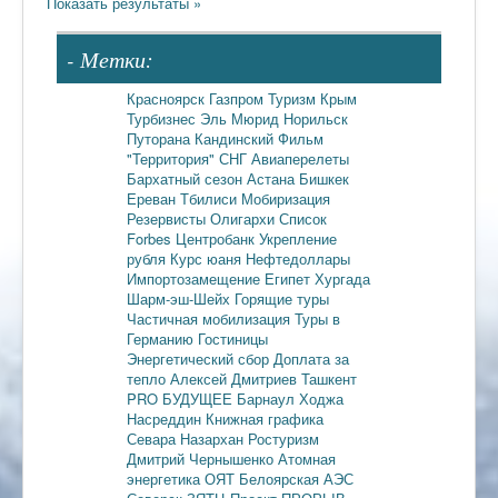
- Метки:
Красноярск
Газпром
Туризм
Крым
Турбизнес
Эль Мюрид
Норильск
Путорана
Кандинский
Фильм
"Территория"
СНГ
Авиаперелеты
Бархатный сезон
Астана
Бишкек
Ереван
Тбилиси
Мобиризация
Резервисты
Олигархи
Список
Forbes
Центробанк
Укрепление
рубля
Курс юаня
Нефтедоллары
Импортозамещение
Египет
Хургада
Шарм-эш-Шейх
Горящие туры
Частичная мобилизация
Туры в
Германию
Гостиницы
Энергетический сбор
Доплата за
тепло
Алексей Дмитриев
Ташкент
PRO БУДУЩЕЕ
Барнаул
Ходжа
Насреддин
Книжная графика
Севара Назархан
Ростуризм
Дмитрий Чернышенко
Атомная
энергетика
ОЯТ
Белоярская АЭС