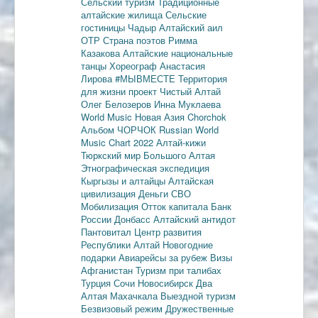
Сельский туризм
Традиционные
алтайские жилища
Сельские
гостиницы
Чадыр
Алтайский аил
ОТР
Страна поэтов
Римма
Казакова
Алтайские национальные
танцы
Хореограф Анастасия
Лирова
#МЫВМЕСТЕ
Территория
для жизни
проект Чистый Алтай
Олег Белозеров
Инна Муклаева
World Music
Новая Азия
Chorchok
Альбом ЧОРЧОК
Russian World
Music Chart 2022
Алтай-кижи
Тюркский мир Большого Алтая
Этнографическая экспедиция
Кыргызы и алтайцы
Алтайская
цивилизация
Деньги
СВО
Мобилизация
Отток капитала
Банк
России
Донбасс
Алтайский антидот
Пантовитал
Центр развития
Республики Алтай
Новогодние
подарки
Авиарейсы за рубеж
Визы
Афганистан
Туризм при талибах
Турция
Сочи
Новосибирск
Два
Алтая
Махачкала
Выездной туризм
Безвизовый режим
Дружественные