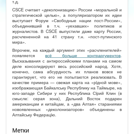
т.д.
CSCE считает «деколонизацию» России «моральной и
стратегической целью», а популяризатором их идеи
выступает Форум «Свободные нации пост-России»,
объединивший в т.ч. «уехавших» политиков и
журналистов. В CSCE выпустили даже карту России,
расчлененной на 41 страну т.н. «пост-путинского
мира».
Впрочем, на каждый аргумент этих «расчленителей»
появляется
всё больше контраргументов
.
Высказывания с антироссийскими планами на самом
деле консолидируют весь российский народ. Хотя,
конечно, сама абсурдность их планов вовсе не
гарантирует, что его не попытаются реализовать. В
качестве примера — свежая карта на «рiдной мове»,
изображающая Байкалську Республику на Таймыре, на
юго-западе Сибири у них Республика Сiрий Клин (в
смысле: серая зона), Дальний Восток подарен
американцам и китайцам, а «два Алтая» стараниями
новоявленных «деколонизаторов» объединены в
Алтайську Федерацiю.
Метки