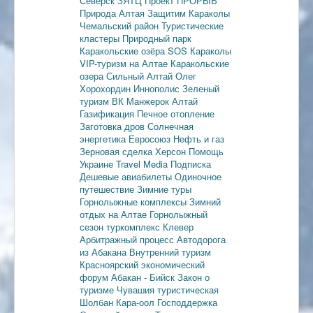
Северск
ЗЯТЦ
Проект ПРОРЫВ
Природа Алтая
Защитим Караколы
Чемальский район
Туристические
кластеры
Природный парк
Каракольские озёра
SOS Караколы
VIP-туризм на Алтае
Каракольские
озера
Сильный Алтай
Олег
Хорохордин
Иннополис
Зеленый
туризм
ВК Манжерок
Алтай
Газификация
Печное отопление
Заготовка дров
Солнечная
энергетика
Евросоюз
Нефть и газ
Зерновая сделка
Херсон
Помощь
Украине
Travel Media
Подписка
Дешевые авиабилеты
Одиночное
путешествие
Зимние туры
Горнолыжные комплексы
Зимний
отдых на Алтае
Горнолыжный
сезон
туркомплекс Клевер
Арбитражный процесс
Автодорога
из Абакана
Внутренний туризм
Красноярский экономический
форум
Абакан - Бийск
Закон о
туризме
Чувашия туристическая
Шолбан Кара-оол
Господдержка