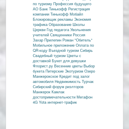
по туризму
Профессия будущего
АО Банк Тинькофф
Регистрация
компании
Тинькофф Мобайл
Блокировщик рекламы
Экономия
трафика
Образование
Школы
Церкви
Год педагога
Увольнения
учителей
Священники
Россия
Захар Прилепин
Роман "Обитель"
Мобильное приложение
Оплата по
QR-коду
Въездной туризм
Сибирь
Свадебный туризм
Цветы с
доставкой
Букет для девушки
Флорист.ру
Весенние цветы
Выбор
букета
Питерские
Экотуризм
Озеро
Манжерокское
Кредит под залог
автомобиля
Недвижимость
Турчак
Сибирский форум риэлторов
Манжерок
Камлак
достопримечательности
Мегафон
4G
Yota
интернет-трафик