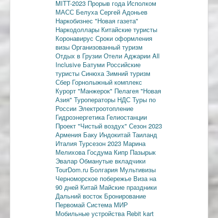
MITT-2023
Прорыв года
Исполком
МАСС
Белуха
Сергей Адоньев
Наркобизнес
"Новая газета"
Наркодоллары
Китайские туристы
Коронавирус
Сроки оформления
визы
Организованный туризм
Отдых в Грузии
Отели Аджарии
All
Inclusive
Батуми
Российские
туристы
Синюха
Зимний туризм
Сбер
Горнолыжный комплекс
Курорт "Манжерок"
Пелагея
"Новая
Азия"
Туроператоры
НДС
Туры по
России
Электроотопление
Гидроэнергетика
Гелиостанции
Проект "Чистый воздух"
Сезон 2023
Армения
Баку
Индокитай
Таиланд
Италия
Турсезон 2023
Марина
Мелихова
Госдума
Кипр
Пазырык
Эвалар
Обманутые вкладчики
TourDom.ru
Болгария
Мультивизы
Черноморское побережье
Виза на
90 дней
Китай
Майские праздники
Дальний восток
Бронирование
Первомай
Система МИР
Мобильные устройства
Rebit kart