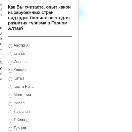
й
Как Вы считаете, опыт какой
3
из зарубежных стран
о
подходит больше всего для
развития туризма в Горном
Алтае?
я
О
с
е
Австрия
я
Египет
Испания
й
у
Канада
м
м
Китай
Коста-Рика
Монголия
Непал
Танзания
Тайланд
Турция