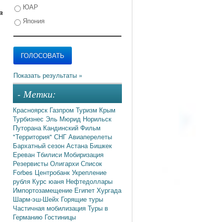
ЮАР
а
Япония
- Метки:
Красноярск
Газпром
Туризм
Крым
Турбизнес
Эль Мюрид
Норильск
Путорана
Кандинский
Фильм
"Территория"
СНГ
Авиаперелеты
Бархатный сезон
Астана
Бишкек
Ереван
Тбилиси
Мобиризация
Резервисты
Олигархи
Список
Forbes
Центробанк
Укрепление
рубля
Курс юаня
Нефтедоллары
Импортозамещение
Египет
Хургада
Шарм-эш-Шейх
Горящие туры
Частичная мобилизация
Туры в
Германию
Гостиницы