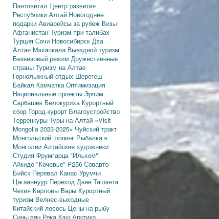
Пантовитал
Центр развития
Республики Алтай
Новогодние
подарки
Авиарейсы за рубеж
Визы
Афганистан
Туризм при талибах
Турция
Сочи
Новосибирск
Два
Алтая
Махачкала
Выездной туризм
Безвизовый режим
Дружественные
страны
Туризм на Алтае
Горнолыжный отдых
Шерегеш
Байкал
Камчатка
Оптимизация
Национальные проекты
Эрчим
Сарбашев
Белокуриха
Курортный
сбор
Город-курорт
Благоустройство
Терренкуры
Туры на Алтай
«Visit
Mongolia 2023-2025»
Чуйский тракт
Монгольский шопинг
Рыбалка в
Монголии
Алтайские художники
Студия Фрумгарца
"Ильхом"
Айкидо
"Кочевье"
Р256
Совавто-
Бийск
Перевал Канас
Урумчи
Цагааннуур
Переход Даян
Ташанта
Чехия
Карловы Вары
Курортный
туризм
Велнес-выходные
Китайский лосось
Цены на рыбу
Синьцзян
Река Каш
Арктика