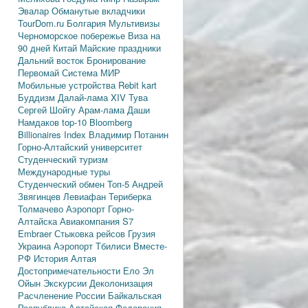
Эвалар
Обманутые вкладчики
TourDom.ru
Болгария
Мультивизы
Черноморское побережье
Виза на
90 дней
Китай
Майские праздники
Дальний восток
Бронирование
Первомай
Система МИР
Мобильные устройства
Rebit kart
Буддизм
Далай-лама XIV
Тува
Сергей Шойгу
Арам-лама
Даши
Намдаков
top-10
Bloomberg
Billionaires Index
Владимир Потанин
Горно-Алтайский университет
Студенческий туризм
Международные туры
Студенческий обмен
Топ-5
Андрей
Звягинцев
Левиафан
Териберка
Толмачево
Аэропорт Горно-
Алтайска
Авиакомпания S7
Embraer
Стыковка рейсов
Грузия
Украина
Аэропорт Тбилиси
Вместе-
РФ
История Алтая
Достопримечательности
Ело
Эл
Ойын
Экскурсии
Деколонизация
Расчленение России
Байкальская
Республика
Алтайская Федерация