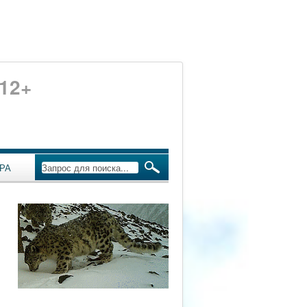
12+
РА