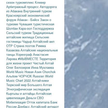
сезон
туркомплекс Клевер
Арбитражный процесс
Автодорога
из Абакана
Внутренний туризм
Красноярский экономический
форум
Абакан - Бийск
Закон о
туризме
Чувашия туристическая
Шолбан Кара-оол
Господдержка
Сельский туризм
Традиционные
алтайские жилища
Сельские
гостиницы
Чадыр
Алтайский аил
ОТР
Страна поэтов
Римма
Казакова
Алтайские национальные
танцы
Хореограф Анастасия
Лирова
#МЫВМЕСТЕ
Территория
для жизни
проект Чистый Алтай
Олег Белозеров
Инна Муклаева
World Music
Новая Азия
Chorchok
Альбом ЧОРЧОК
Russian World
Music Chart 2022
Алтай-кижи
Тюркский мир Большого Алтая
Этнографическая экспедиция
Кыргызы и алтайцы
Алтайская
цивилизация
Деньги
СВО
Мобилизация
Отток капитала
Банк
России
Донбасс
Алтайский антидот