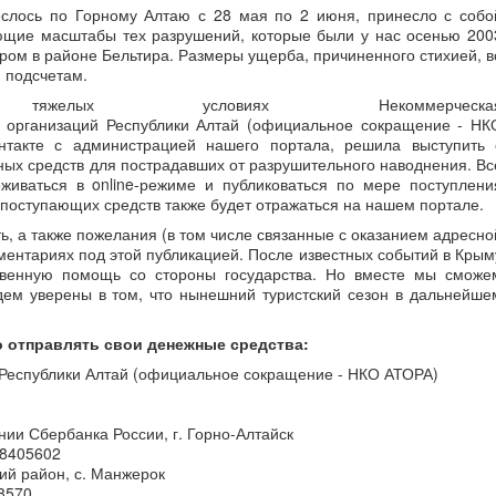
еслось по Горному Алтаю с 28 мая по 2 июня, принесло с собо
ющие масштабы тех разрушений, которые были у нас осенью 200
ром в районе Бельтира. Размеры ущерба, причиненного стихией, в
 подсчетам.
елых условиях Некоммерческа
х организаций Республики Алтай (официальное сокращение - НК
нтакте с администрацией нашего портала, решила выступить 
ных средств для пострадавших от разрушительного наводнения. Вс
живаться в online-режиме и публиковаться по мере поступлени
поступающих средств также будет отражаться на нашем портале.
ть, а также пожелания (в том числе связанные с оказанием адресно
ментариях под этой публикацией. После известных событий в Крым
твенную помощь со стороны государства. Но вместе мы сможе
дем уверены в том, что нынешний туристский сезон в дальнейше
.
о отправлять свои денежные средства:
 Республики Алтай (официальное сокращение - НКО АТОРА)
ии Сбербанка России, г. Горно-Алтайск
48405602
ий район, с. Манжерок
28570