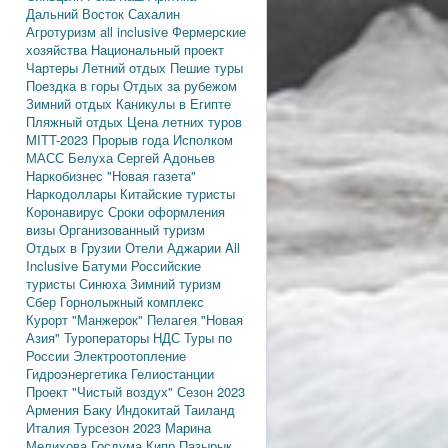
Дальний Восток
Сахалин
Агротуризм
all inclusive
Фермерские
хозяйства
Национальный проект
Чартеры
Летний отдых
Пешие туры
Поездка в горы
Отдых за рубежом
Зимний отдых
Каникулы в Египте
Пляжный отдых
Цена летних туров
MITT-2023
Прорыв года
Исполком
МАСС
Белуха
Сергей Адоньев
Наркобизнес
"Новая газета"
Наркодоллары
Китайские туристы
Коронавирус
Сроки оформления
визы
Организованный туризм
Отдых в Грузии
Отели Аджарии
All
Inclusive
Батуми
Российские
туристы
Синюха
Зимний туризм
Сбер
Горнолыжный комплекс
Курорт "Манжерок"
Пелагея
"Новая
Азия"
Туроператоры
НДС
Туры по
России
Электроотопление
Гидроэнергетика
Гелиостанции
Проект "Чистый воздух"
Сезон 2023
Армения
Баку
Индокитай
Таиланд
Италия
Турсезон 2023
Марина
Мелихова
Госдума
Кипр
Пазырык