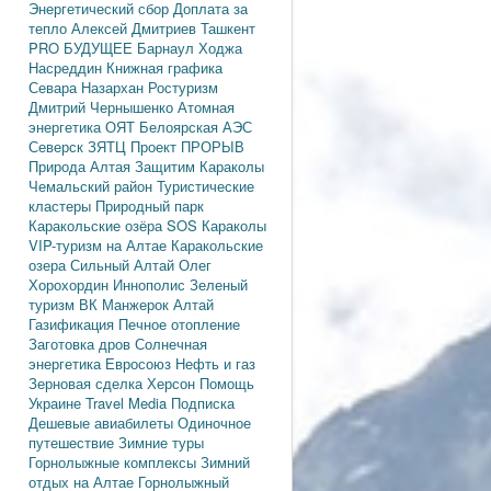
Энергетический сбор
Доплата за
тепло
Алексей Дмитриев
Ташкент
PRO БУДУЩЕЕ
Барнаул
Ходжа
Насреддин
Книжная графика
Севара Назархан
Ростуризм
Дмитрий Чернышенко
Атомная
энергетика
ОЯТ
Белоярская АЭС
Северск
ЗЯТЦ
Проект ПРОРЫВ
Природа Алтая
Защитим Караколы
Чемальский район
Туристические
кластеры
Природный парк
Каракольские озёра
SOS Караколы
VIP-туризм на Алтае
Каракольские
озера
Сильный Алтай
Олег
Хорохордин
Иннополис
Зеленый
туризм
ВК Манжерок
Алтай
Газификация
Печное отопление
Заготовка дров
Солнечная
энергетика
Евросоюз
Нефть и газ
Зерновая сделка
Херсон
Помощь
Украине
Travel Media
Подписка
Дешевые авиабилеты
Одиночное
путешествие
Зимние туры
Горнолыжные комплексы
Зимний
отдых на Алтае
Горнолыжный