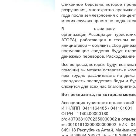
Стихийное бедствие, которое прон
разрушения, многократно превыша
года после землетрясения с эпицент
многих случаях просто не поддаются
В нынешних тяж
организация Ассоциация туристски
АТОРА), работающая в тесном ко
инициативой – объявить сбор денеж
поступающие средства будут отсле
денежных переводов. Расходование 
Все вопросы, которые будут возника
помощи) вы можете оставлять в ком
нам трудно рассчитывать на дейс
преодолеть последствия беды и бу
сложится для всех нас благоприятно
Вот реквизиты, по которым можн
Ассоциация туристских организаций
ИНН/КПП 0411164485 / 041101001
ОГРН - 1140400000180
р/с 40703810702350000002 в отделен
к/с 30101810300000000602 БИК - 0
649113 Республика Алтай, Майминск
тел. 8-38844-28570, факс: 8-38844-