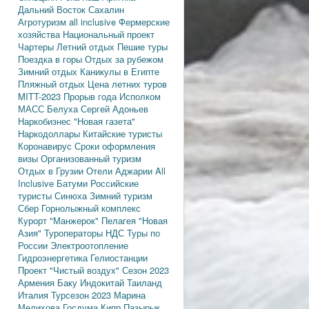
Дальний Восток
Сахалин
Агротуризм
all inclusive
Фермерские
хозяйства
Национальный проект
Чартеры
Летний отдых
Пешие туры
Поездка в горы
Отдых за рубежом
Зимний отдых
Каникулы в Египте
Пляжный отдых
Цена летних туров
MITT-2023
Прорыв года
Исполком
МАСС
Белуха
Сергей Адоньев
Наркобизнес
"Новая газета"
Наркодоллары
Китайские туристы
Коронавирус
Сроки оформления
визы
Организованный туризм
Отдых в Грузии
Отели Аджарии
All
Inclusive
Батуми
Российские
туристы
Синюха
Зимний туризм
Сбер
Горнолыжный комплекс
Курорт "Манжерок"
Пелагея
"Новая
Азия"
Туроператоры
НДС
Туры по
России
Электроотопление
Гидроэнергетика
Гелиостанции
Проект "Чистый воздух"
Сезон 2023
Армения
Баку
Индокитай
Таиланд
Италия
Турсезон 2023
Марина
Мелихова
Госдума
Кипр
Пазырык