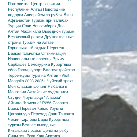
Пантовитал
Центр развития
Республики Алтай
Новогодние
подарки
Авиарейсы за рубеж
Визы
Афганистан
Туризм при талибах
Турция
Сочи
Новосибирск
Два
Алтая
Махачкала
Выездной туризм
Безвизовый режим
Дружественные
страны
Туризм на Алтае
Горнолыжный отдых
Шерегеш
Байкал
Камчатка
Оптимизация
Национальные проекты
Эрчим
Сарбашев
Белокуриха
Курортный
сбор
Город-курорт
Благоустройство
Терренкуры
Туры на Алтай
«Visit
Mongolia 2023-2025»
Чуйский тракт
Монгольский шопинг
Рыбалка в
Монголии
Алтайские художники
Студия Фрумгарца
"Ильхом"
Айкидо
"Кочевье"
Р256
Совавто-
Бийск
Перевал Канас
Урумчи
Цагааннуур
Переход Даян
Ташанта
Чехия
Карловы Вары
Курортный
туризм
Велнес-выходные
Китайский лосось
Цены на рыбу
Синьцзян
Река Каш
Арктика