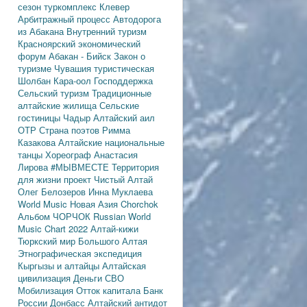
сезон
туркомплекс Клевер
Арбитражный процесс
Автодорога
из Абакана
Внутренний туризм
Красноярский экономический
форум
Абакан - Бийск
Закон о
туризме
Чувашия туристическая
Шолбан Кара-оол
Господдержка
Сельский туризм
Традиционные
алтайские жилища
Сельские
гостиницы
Чадыр
Алтайский аил
ОТР
Страна поэтов
Римма
Казакова
Алтайские национальные
танцы
Хореограф Анастасия
Лирова
#МЫВМЕСТЕ
Территория
для жизни
проект Чистый Алтай
Олег Белозеров
Инна Муклаева
World Music
Новая Азия
Chorchok
Альбом ЧОРЧОК
Russian World
Music Chart 2022
Алтай-кижи
Тюркский мир Большого Алтая
Этнографическая экспедиция
Кыргызы и алтайцы
Алтайская
цивилизация
Деньги
СВО
Мобилизация
Отток капитала
Банк
России
Донбасс
Алтайский антидот