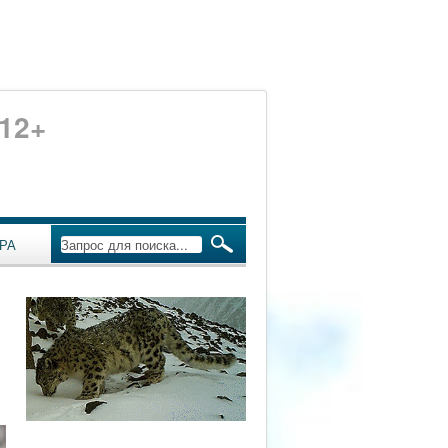
12+
РА