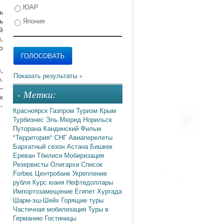
ЮАР
ь
ь
Япония
й
,
о
,
.
—
- Метки:
х
-
Красноярск
Газпром
Туризм
Крым
Турбизнес
Эль Мюрид
Норильск
Путорана
Кандинский
Фильм
"Территория"
СНГ
Авиаперелеты
Бархатный сезон
Астана
Бишкек
Ереван
Тбилиси
Мобиризация
Резервисты
Олигархи
Список
Forbes
Центробанк
Укрепление
рубля
Курс юаня
Нефтедоллары
Импортозамещение
Египет
Хургада
Шарм-эш-Шейх
Горящие туры
Частичная мобилизация
Туры в
Германию
Гостиницы