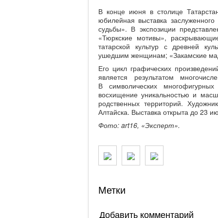
В конце июня в столице Татарста
юбилейная выставка заслуженного
судьбы». В экспозиции представл
«Тюркские мотивы», раскрывающие
татарской культур с древней ку
ушедшим женщинам; «Закамские мад
Его цикл графических произведени
является результатом многочис
В символических многофигурных
восхищение уникальностью и масшт
родственных территорий. Художни
Алтайска. Выставка открыта до 23 и
Фото:
art
16, «Эксперт».
Метки
Добавить комментарий