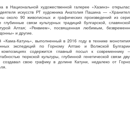
на в Национальной художественной галерее «Хазинэ» открылас
 деятеля искусств РТ художника Анатолия Пашина — «Хранител
ены около 90 живописных и графических произведений из сери
 глубинные связи культурных традиций булгарской, славянской
льтурой Алтая; «Реквием», посвященная любимым, безвременн
онны» и другие.
й «Кама-Катунь», выполненный в 2016 году в технике монотипия
ленных экспедиций по Горному Алтаю и Волжской Булгарии
 композициях содержится главный посыл к современнику 
абностью тюркской культуры, глубинной генетической связи дву
к создавал свою графику в долине Катуни, недалеко от Горно
юля.