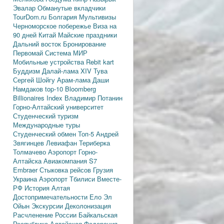
Эвалар
Обманутые вкладчики
TourDom.ru
Болгария
Мультивизы
Черноморское побережье
Виза на
90 дней
Китай
Майские праздники
Дальний восток
Бронирование
Первомай
Система МИР
Мобильные устройства
Rebit kart
Буддизм
Далай-лама XIV
Тува
Сергей Шойгу
Арам-лама
Даши
Намдаков
top-10
Bloomberg
Billionaires Index
Владимир Потанин
Горно-Алтайский университет
Студенческий туризм
Международные туры
Студенческий обмен
Топ-5
Андрей
Звягинцев
Левиафан
Териберка
Толмачево
Аэропорт Горно-
Алтайска
Авиакомпания S7
Embraer
Стыковка рейсов
Грузия
Украина
Аэропорт Тбилиси
Вместе-
РФ
История Алтая
Достопримечательности
Ело
Эл
Ойын
Экскурсии
Деколонизация
Расчленение России
Байкальская
Республика
Алтайская Федерация