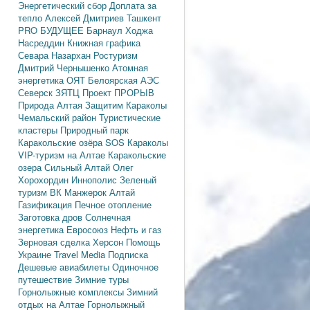
Энергетический сбор
Доплата за
тепло
Алексей Дмитриев
Ташкент
PRO БУДУЩЕЕ
Барнаул
Ходжа
Насреддин
Книжная графика
Севара Назархан
Ростуризм
Дмитрий Чернышенко
Атомная
энергетика
ОЯТ
Белоярская АЭС
Северск
ЗЯТЦ
Проект ПРОРЫВ
Природа Алтая
Защитим Караколы
Чемальский район
Туристические
кластеры
Природный парк
Каракольские озёра
SOS Караколы
VIP-туризм на Алтае
Каракольские
озера
Сильный Алтай
Олег
Хорохордин
Иннополис
Зеленый
туризм
ВК Манжерок
Алтай
Газификация
Печное отопление
Заготовка дров
Солнечная
энергетика
Евросоюз
Нефть и газ
Зерновая сделка
Херсон
Помощь
Украине
Travel Media
Подписка
Дешевые авиабилеты
Одиночное
путешествие
Зимние туры
Горнолыжные комплексы
Зимний
отдых на Алтае
Горнолыжный