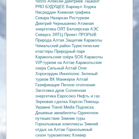
тепло
Алексей Дмитриев
Ташкент
PRO БУДУЩЕЕ
Барнаул
Ходжа
Насреддин
Книжная графика
Севара Назархан
Ростуризм
Дмитрий Чернышенко
Атомная
энергетика
ОЯТ
Белоярская АЭС
Северск
ЗЯТЦ
Проект ПРОРЫВ
Природа Алтая
Защитим Караколы
Чемальский район
Туристические
кластеры
Природный парк
Каракольские озёра
SOS Караколы
VIP-туризм на Алтае
Каракольские
озера
Сильный Алтай
Олег
Хорохордин
Иннополис
Зеленый
туризм
ВК Манжерок
Алтай
Газификация
Печное отопление
Заготовка дров
Солнечная
энергетика
Евросоюз
Нефть и газ
Зерновая сделка
Херсон
Помощь
Украине
Travel Media
Подписка
Дешевые авиабилеты
Одиночное
путешествие
Зимние туры
Горнолыжные комплексы
Зимний
отдых на Алтае
Горнолыжный
сезон
туркомплекс Клевер