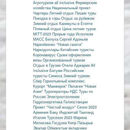
Агротуризм
all inclusive
Фермерские
хозяйства
Национальный проект
Чартеры
Летний отдых
Пешие туры
Поездка в горы
Отдых за рубежом
Зимний отдых
Каникулы в Египте
Пляжный отдых
Цена летних туров
MITT-2023
Прорыв года
Исполком
МАСС
Белуха
Сергей Адоньев
Наркобизнес
"Новая газета"
Наркодоллары
Китайские туристы
Коронавирус
Сроки оформления
визы
Организованный туризм
Отдых в Грузии
Отели Аджарии
All
Inclusive
Батуми
Российские
туристы
Синюха
Зимний туризм
Сбер
Горнолыжный комплекс
Курорт "Манжерок"
Пелагея
"Новая
Азия"
Туроператоры
НДС
Туры по
России
Электроотопление
Гидроэнергетика
Гелиостанции
Проект "Чистый воздух"
Сезон 2023
Армения
Баку
Индокитай
Таиланд
Италия
Турсезон 2023
Марина
Мелихова
Госдума
Кипр
Пазырык
Эвалар
Обманутые вкладчики