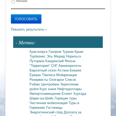
Япония
- Метки:
Красноярск
Газпром
Туризм
Крым
Турбизнес
Эль Мюрид
Норильск
Путорана
Кандинский
Фильм
"Территория"
СНГ
Авиаперелеты
Бархатный сезон
Астана
Бишкек
Ереван
Тбилиси
Мобиризация
Резервисты
Олигархи
Список
Forbes
Центробанк
Укрепление
рубля
Курс юаня
Нефтедоллары
Импортозамещение
Египет
Хургада
Шарм-эш-Шейх
Горящие туры
Частичная мобилизация
Туры в
Германию
Гостиницы
Энергетический сбор
Доплата за