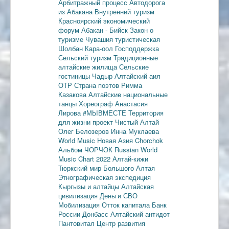
Арбитражный процесс
Автодорога
из Абакана
Внутренний туризм
Красноярский экономический
форум
Абакан - Бийск
Закон о
туризме
Чувашия туристическая
Шолбан Кара-оол
Господдержка
Сельский туризм
Традиционные
алтайские жилища
Сельские
гостиницы
Чадыр
Алтайский аил
ОТР
Страна поэтов
Римма
Казакова
Алтайские национальные
танцы
Хореограф Анастасия
Лирова
#МЫВМЕСТЕ
Территория
для жизни
проект Чистый Алтай
Олег Белозеров
Инна Муклаева
World Music
Новая Азия
Chorchok
Альбом ЧОРЧОК
Russian World
Music Chart 2022
Алтай-кижи
Тюркский мир Большого Алтая
Этнографическая экспедиция
Кыргызы и алтайцы
Алтайская
цивилизация
Деньги
СВО
Мобилизация
Отток капитала
Банк
России
Донбасс
Алтайский антидот
Пантовитал
Центр развития