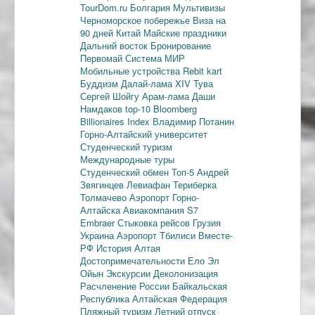
TourDom.ru
Болгария
Мультивизы
Черноморское побережье
Виза на
90 дней
Китай
Майские праздники
Дальний восток
Бронирование
Первомай
Система МИР
Мобильные устройства
Rebit kart
Буддизм
Далай-лама XIV
Тува
Сергей Шойгу
Арам-лама
Даши
Намдаков
top-10
Bloomberg
Billionaires Index
Владимир Потанин
Горно-Алтайский университет
Студенческий туризм
Международные туры
Студенческий обмен
Топ-5
Андрей
Звягинцев
Левиафан
Териберка
Толмачево
Аэропорт Горно-
Алтайска
Авиакомпания S7
Embraer
Стыковка рейсов
Грузия
Украина
Аэропорт Тбилиси
Вместе-
РФ
История Алтая
Достопримечательности
Ело
Эл
Ойын
Экскурсии
Деколонизация
Расчленение России
Байкальская
Республика
Алтайская Федерация
Пляжный туризм
Летний отпуск