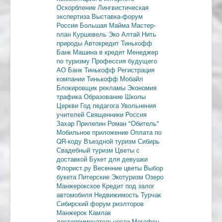
Оскорбление
Лингвистическая
экспертиза
Выставка-форум
Россия
Большая Майма
Мастер-
план
Куршевель
Эко Алтай Нить
природы
Автокредит
Тинькофф
Банк
Машина в кредит
Менеджер
по туризму
Профессия будущего
АО Банк Тинькофф
Регистрация
компании
Тинькофф Мобайл
Блокировщик рекламы
Экономия
трафика
Образование
Школы
Церкви
Год педагога
Увольнения
учителей
Священники
Россия
Захар Прилепин
Роман "Обитель"
Мобильное приложение
Оплата по
QR-коду
Въездной туризм
Сибирь
Свадебный туризм
Цветы с
доставкой
Букет для девушки
Флорист.ру
Весенние цветы
Выбор
букета
Питерские
Экотуризм
Озеро
Манжерокское
Кредит под залог
автомобиля
Недвижимость
Турчак
Сибирский форум риэлторов
Манжерок
Камлак
достопримечательности
Мегафон