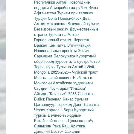
Республики Алтай
Новогодние
подарки
Авиарейсы за рубеж
Визы
Афганистан
Туризм при талибах
Турция
Сочи
Новосибирск
Два
Алтая
Махачкала
Выездной туризм
Безвизовый режим
Дружественные
страны
Туризм на Алтае
Горнолыжный отдых
Шерегеш
Байкал
Камчатка
Оптимизация
Национальные проекты
Эрчим
Сарбашев
Белокуриха
Курортный
сбор
Город-курорт
Благоустройство
Терренкуры
Туры на Алтай
«Visit
Mongolia 2023-2025»
Чуйский тракт
Монгольский шопинг
Рыбалка в
Монголии
Алтайские художники
Студия Фрумгарца
"Ильхом"
Айкидо
"Кочевье"
Р256
Совавто-
Бийск
Перевал Канас
Урумчи
Цагааннуур
Переход Даян
Ташанта
Чехия
Карловы Вары
Курортный
туризм
Велнес-выходные
Китайский лосось
Цены на рыбу
Синьцзян
Река Каш
Арктика
Дальний Восток
Сахалин