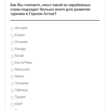
Как Вы считаете, опыт какой из зарубежных
стран подходит больше всего для развития
туризма в Горном Алтае?
Австрия
Египет
Испания
Канада
Китай
Коста-Рика
Монголия
Непал
Танзания
Тайланд
Турция
ЮАР