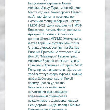
Бюджетные варианты
Анапа
Абхазия
Актау
Туристический сбор
Места отдыха
Законопроект
Отдых
на Алтае
Цены на проживание
Номерной фонд
Перербург
Эскорт
ПМЭФ-2023
Цена поездки на ПМЭФ
Бирюзовая Катунь
Новые вершины
Аркадий Ротенберг
Алтайская
долина
Школа МГИМО
Жемчужина
Алтая
Горящие путевки
Монголия
Страна динозавров
Группа Вагнер
Евгений Пригожин
Автотрасса М-4
Дон
ВК "Манжерок"
Герман Греф
Анатолий Чубайс
пляжный туризм
Глэмпинги
Криминал
Экстрим
Р-286
Популярные направления
Дагестан
Урал
Фототур
озеро Тургояк
Зимние
грибы
Дебетовая карта
Tinkoff
преимущества
удобство
безопасность
мобильное
приложение
разнообразие
предложений
финансовая
независимость
Денисова пещера
Неандертальцы
Денисовцы
Майма
Комментарий в интернете