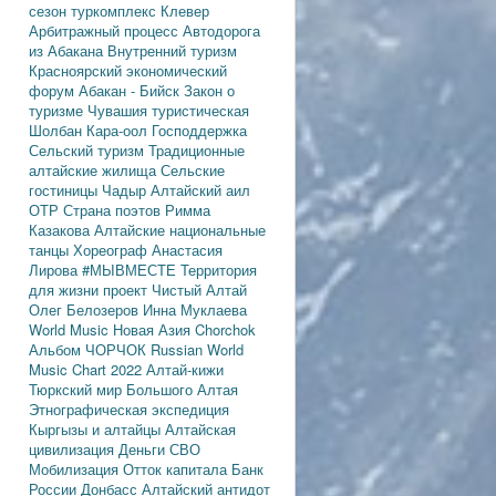
сезон
туркомплекс Клевер
Арбитражный процесс
Автодорога
из Абакана
Внутренний туризм
Красноярский экономический
форум
Абакан - Бийск
Закон о
туризме
Чувашия туристическая
Шолбан Кара-оол
Господдержка
Сельский туризм
Традиционные
алтайские жилища
Сельские
гостиницы
Чадыр
Алтайский аил
ОТР
Страна поэтов
Римма
Казакова
Алтайские национальные
танцы
Хореограф Анастасия
Лирова
#МЫВМЕСТЕ
Территория
для жизни
проект Чистый Алтай
Олег Белозеров
Инна Муклаева
World Music
Новая Азия
Chorchok
Альбом ЧОРЧОК
Russian World
Music Chart 2022
Алтай-кижи
Тюркский мир Большого Алтая
Этнографическая экспедиция
Кыргызы и алтайцы
Алтайская
цивилизация
Деньги
СВО
Мобилизация
Отток капитала
Банк
России
Донбасс
Алтайский антидот