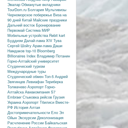
Эвалар
Обманутые вкладчики
TourDom.ru
Болгария
Мультивизы
Черноморское побережье
Виза на
90 дней
Китай
Майские праздники
Дальний восток
Бронирование
Первомай
Система МИР
Мобильные устройства
Rebit kart
Буддизм
Далай-лама XIV
Тува
Сергей Шойгу
Арам-лама
Даши
Намдаков
top-10
Bloomberg
Billionaires Index
Владимир Потанин
Горно-Алтайский университет
Студенческий туризм
Международные туры
Студенческий обмен
Топ-5
Андрей
Звягинцев
Левиафан
Териберка
Толмачево
Аэропорт Горно-
Алтайска
Авиакомпания S7
Embraer
Стыковка рейсов
Грузия
Украина
Аэропорт Тбилиси
Вместе-
РФ
История Алтая
Достопримечательности
Ело
Эл
Ойын
Экскурсии
Деколонизация
Расчленение России
Байкальская
Республика
Алтайская Федерация