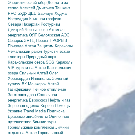
Энергетический сбор
Доплата за
тепло
Алексей Дмитриев
Ташкент
PRO БУДУЩЕЕ
Барнаул
Ходжа
Насреддин
Книжная графика
Севара Назархан
Ростуризм
Дмитрий Чернышенко
Атомная
энергетика
ОЯТ
Белоярская АЭС
Северск
ЗЯТЦ
Проект ПРОРЫВ
Природа Алтая
Защитим Караколы
Чемальский район
Туристические
кластеры
Природный парк
Каракольские озёра
SOS Караколы
VIP-туризм на Алтае
Каракольские
озера
Сильный Алтай
Олег
Хорохордин
Иннополис
Зеленый
туризм
ВК Манжерок
Алтай
Газификация
Печное отопление
Заготовка дров
Солнечная
энергетика
Евросоюз
Нефть и газ
Зерновая сделка
Херсон
Помощь
Украине
Travel Media
Подписка
Дешевые авиабилеты
Одиночное
путешествие
Зимние туры
Горнолыжные комплексы
Зимний
отдых на Алтае
Горнолыжный