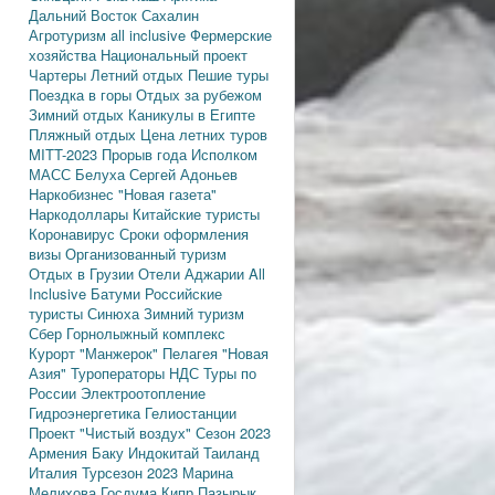
Дальний Восток
Сахалин
Агротуризм
all inclusive
Фермерские
хозяйства
Национальный проект
Чартеры
Летний отдых
Пешие туры
Поездка в горы
Отдых за рубежом
Зимний отдых
Каникулы в Египте
Пляжный отдых
Цена летних туров
MITT-2023
Прорыв года
Исполком
МАСС
Белуха
Сергей Адоньев
Наркобизнес
"Новая газета"
Наркодоллары
Китайские туристы
Коронавирус
Сроки оформления
визы
Организованный туризм
Отдых в Грузии
Отели Аджарии
All
Inclusive
Батуми
Российские
туристы
Синюха
Зимний туризм
Сбер
Горнолыжный комплекс
Курорт "Манжерок"
Пелагея
"Новая
Азия"
Туроператоры
НДС
Туры по
России
Электроотопление
Гидроэнергетика
Гелиостанции
Проект "Чистый воздух"
Сезон 2023
Армения
Баку
Индокитай
Таиланд
Италия
Турсезон 2023
Марина
Мелихова
Госдума
Кипр
Пазырык