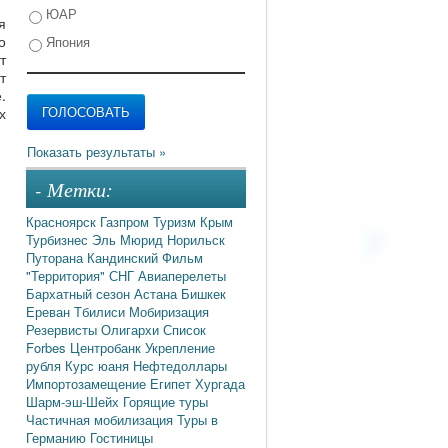
ЮАР
я
о
Япония
т
т
.
х
- Метки:
Красноярск
Газпром
Туризм
Крым
Турбизнес
Эль Мюрид
Норильск
Путорана
Кандинский
Фильм
"Территория"
СНГ
Авиаперелеты
Бархатный сезон
Астана
Бишкек
Ереван
Тбилиси
Мобиризация
Резервисты
Олигархи
Список
Forbes
Центробанк
Укрепление
рубля
Курс юаня
Нефтедоллары
Импортозамещение
Египет
Хургада
Шарм-эш-Шейх
Горящие туры
Частичная мобилизация
Туры в
Германию
Гостиницы