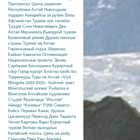
Пантовитал
Центр развития
Республики Алтай
Новогодние
подарки
Авиарейсы за рубеж
Визы
Афганистан
Туризм при талибах
Турция
Сочи
Новосибирск
Два
Алтая
Махачкала
Выездной туризм
Безвизовый режим
Дружественные
страны
Туризм на Алтае
Горнолыжный отдых
Шерегеш
Байкал
Камчатка
Оптимизация
Национальные проекты
Эрчим
Сарбашев
Белокуриха
Курортный
сбор
Город-курорт
Благоустройство
Терренкуры
Туры на Алтай
«Visit
Mongolia 2023-2025»
Чуйский тракт
Монгольский шопинг
Рыбалка в
Монголии
Алтайские художники
Студия Фрумгарца
"Ильхом"
Айкидо
"Кочевье"
Р256
Совавто-
Бийск
Перевал Канас
Урумчи
Цагааннуур
Переход Даян
Ташанта
Чехия
Карловы Вары
Курортный
туризм
Велнес-выходные
Китайский лосось
Цены на рыбу
Синьцзян
Река Каш
Арктика