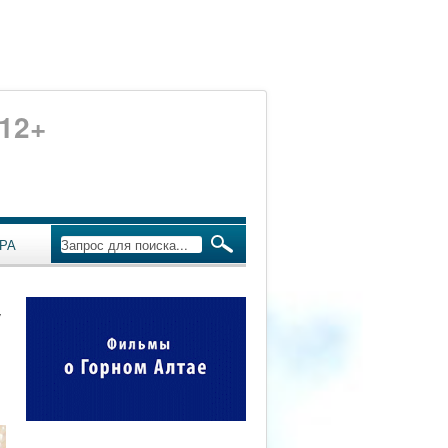
12+
РА