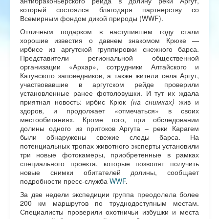
антибраконьерского рейда в долину реки Аргут,
который состоялся благодаря партнерству со
Всемирным фондом дикой природы (WWF).
Отличным подарком в наступившем году стали
хорошие известия о давнем знакомом Крюке —
ирбисе из аргутской группировки снежного барса.
Представители региональной общественной
организации «Архар», сотрудники Алтайского и
Катунского заповедников, а также жители села Аргут,
участвовавшие в аргутском рейде проверили
установленные ранее фотоловушки. И тут их ждала
приятная новость: ирбис Крюк
(на снимках)
жив и
здоров, и продолжает «отмечаться» в своих
местообитаниях. Кроме того, при обследовании
долины одного из притоков Аргута – реки Карагем
были обнаружены свежие следы барса. На
потенциальных тропах животного эксперты установили
три новые фотокамеры, приобретенные в рамках
специального проекта, которые позволят получить
новые снимки обитателей долины, сообщает
подробности пресс-служба
WWF
.
За две недели экспедиции группа преодолела более
200 км маршрутов по труднодоступным местам.
Специалисты проверили охотничьи избушки и места