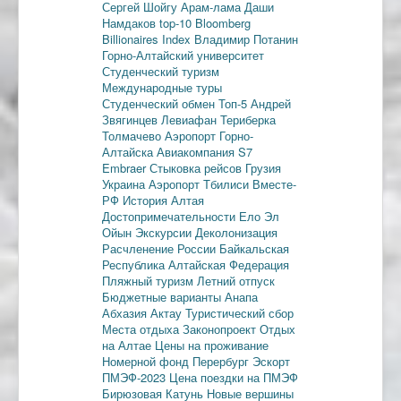
Сергей Шойгу
Арам-лама
Даши
Намдаков
top-10
Bloomberg
Billionaires Index
Владимир Потанин
Горно-Алтайский университет
Студенческий туризм
Международные туры
Студенческий обмен
Топ-5
Андрей
Звягинцев
Левиафан
Териберка
Толмачево
Аэропорт Горно-
Алтайска
Авиакомпания S7
Embraer
Стыковка рейсов
Грузия
Украина
Аэропорт Тбилиси
Вместе-
РФ
История Алтая
Достопримечательности
Ело
Эл
Ойын
Экскурсии
Деколонизация
Расчленение России
Байкальская
Республика
Алтайская Федерация
Пляжный туризм
Летний отпуск
Бюджетные варианты
Анапа
Абхазия
Актау
Туристический сбор
Места отдыха
Законопроект
Отдых
на Алтае
Цены на проживание
Номерной фонд
Перербург
Эскорт
ПМЭФ-2023
Цена поездки на ПМЭФ
Бирюзовая Катунь
Новые вершины