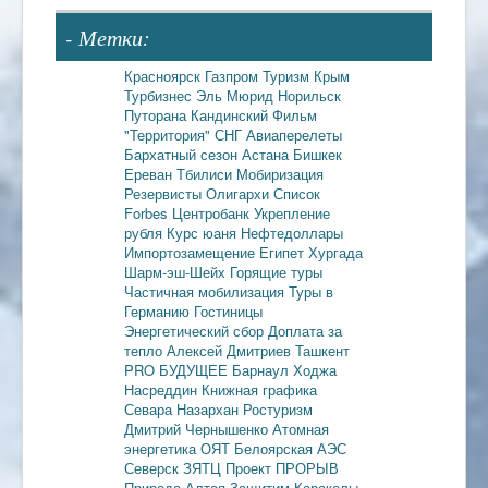
- Метки:
Красноярск
Газпром
Туризм
Крым
Турбизнес
Эль Мюрид
Норильск
Путорана
Кандинский
Фильм
"Территория"
СНГ
Авиаперелеты
Бархатный сезон
Астана
Бишкек
Ереван
Тбилиси
Мобиризация
Резервисты
Олигархи
Список
Forbes
Центробанк
Укрепление
рубля
Курс юаня
Нефтедоллары
Импортозамещение
Египет
Хургада
Шарм-эш-Шейх
Горящие туры
Частичная мобилизация
Туры в
Германию
Гостиницы
Энергетический сбор
Доплата за
тепло
Алексей Дмитриев
Ташкент
PRO БУДУЩЕЕ
Барнаул
Ходжа
Насреддин
Книжная графика
Севара Назархан
Ростуризм
Дмитрий Чернышенко
Атомная
энергетика
ОЯТ
Белоярская АЭС
Северск
ЗЯТЦ
Проект ПРОРЫВ
Природа Алтая
Защитим Караколы