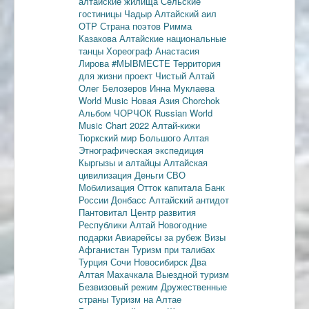
алтайские жилища
Сельские
гостиницы
Чадыр
Алтайский аил
ОТР
Страна поэтов
Римма
Казакова
Алтайские национальные
танцы
Хореограф Анастасия
Лирова
#МЫВМЕСТЕ
Территория
для жизни
проект Чистый Алтай
Олег Белозеров
Инна Муклаева
World Music
Новая Азия
Chorchok
Альбом ЧОРЧОК
Russian World
Music Chart 2022
Алтай-кижи
Тюркский мир Большого Алтая
Этнографическая экспедиция
Кыргызы и алтайцы
Алтайская
цивилизация
Деньги
СВО
Мобилизация
Отток капитала
Банк
России
Донбасс
Алтайский антидот
Пантовитал
Центр развития
Республики Алтай
Новогодние
подарки
Авиарейсы за рубеж
Визы
Афганистан
Туризм при талибах
Турция
Сочи
Новосибирск
Два
Алтая
Махачкала
Выездной туризм
Безвизовый режим
Дружественные
страны
Туризм на Алтае