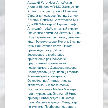
Аркадий Ротенберг
Алтайская
долина
Школа МГИМО
Жемчужина
Алтая
Горящие путевки
Монголия
Страна динозавров
Группа Вагнер
Евгений Пригожин
Автотрасса М-4
Дон
ВК "Манжерок"
Герман Греф
Анатолий Чубайс
пляжный туризм
Глэмпинги
Криминал
Экстрим
Р-286
Популярные направления
Дагестан
Урал
Фототур
озеро Тургояк
Зимние
грибы
Дебетовая карта
Tinkoff
преимущества
удобство
безопасность
мобильное
приложение
разнообразие
предложений
финансовая
независимость
Денисова пещера
Неандертальцы
Денисовцы
Майма
Комментарий в интернете
Оскорбление
Лингвистическая
экспертиза
Выставка-форум
Россия
Большая Майма
Мастер-
план
Куршевель
Эко Алтай Нить
природы
Автокредит
Тинькофф
Банк
Машина в кредит
Менеджер
по туризму
Профессия будущего