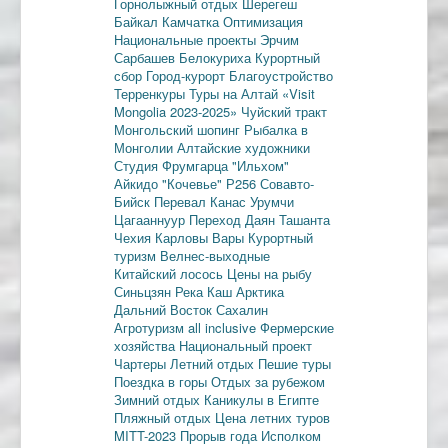
Горнолыжный отдых
Шерегеш
Байкал
Камчатка
Оптимизация
Национальные проекты
Эрчим
Сарбашев
Белокуриха
Курортный
сбор
Город-курорт
Благоустройство
Терренкуры
Туры на Алтай
«Visit
Mongolia 2023-2025»
Чуйский тракт
Монгольский шопинг
Рыбалка в
Монголии
Алтайские художники
Студия Фрумгарца
"Ильхом"
Айкидо
"Кочевье"
Р256
Совавто-
Бийск
Перевал Канас
Урумчи
Цагааннуур
Переход Даян
Ташанта
Чехия
Карловы Вары
Курортный
туризм
Велнес-выходные
Китайский лосось
Цены на рыбу
Синьцзян
Река Каш
Арктика
Дальний Восток
Сахалин
Агротуризм
all inclusive
Фермерские
хозяйства
Национальный проект
Чартеры
Летний отдых
Пешие туры
Поездка в горы
Отдых за рубежом
Зимний отдых
Каникулы в Египте
Пляжный отдых
Цена летних туров
MITT-2023
Прорыв года
Исполком