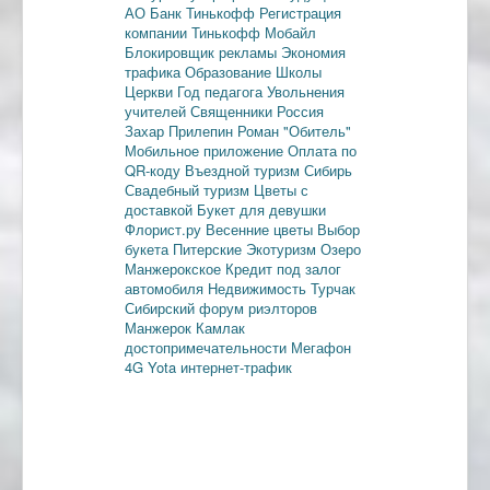
АО Банк Тинькофф
Регистрация
компании
Тинькофф Мобайл
Блокировщик рекламы
Экономия
трафика
Образование
Школы
Церкви
Год педагога
Увольнения
учителей
Священники
Россия
Захар Прилепин
Роман "Обитель"
Мобильное приложение
Оплата по
QR-коду
Въездной туризм
Сибирь
Свадебный туризм
Цветы с
доставкой
Букет для девушки
Флорист.ру
Весенние цветы
Выбор
букета
Питерские
Экотуризм
Озеро
Манжерокское
Кредит под залог
автомобиля
Недвижимость
Турчак
Сибирский форум риэлторов
Манжерок
Камлак
достопримечательности
Мегафон
4G
Yota
интернет-трафик