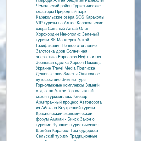
Чемальский район
Туристические
кластеры
Природный парк
Каракольские озёра
SOS Караколы
VIP-туризм на Алтае
Каракольские
озера
Сильный Алтай
Олег
Хорохордин
Иннополис
Зеленый
туризм
ВК Манжерок
Алтай
Газификация
Печное отопление
Заготовка дров
Солнечная
энергетика
Евросоюз
Нефть и газ
Зерновая сделка
Херсон
Помощь
Украине
Travel Media
Подписка
Дешевые авиабилеты
Одиночное
путешествие
Зимние туры
Горнолыжные комплексы
Зимний
отдых на Алтае
Горнолыжный
сезон
туркомплекс Клевер
Арбитражный процесс
Автодорога
из Абакана
Внутренний туризм
Красноярский экономический
форум
Абакан - Бийск
Закон о
туризме
Чувашия туристическая
Шолбан Кара-оол
Господдержка
Сельский туризм
Традиционные