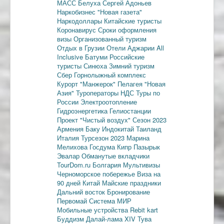
МАСС
Белуха
Сергей Адоньев
Наркобизнес
"Новая газета"
Наркодоллары
Китайские туристы
Коронавирус
Сроки оформления
визы
Организованный туризм
Отдых в Грузии
Отели Аджарии
All
Inclusive
Батуми
Российские
туристы
Синюха
Зимний туризм
Сбер
Горнолыжный комплекс
Курорт "Манжерок"
Пелагея
"Новая
Азия"
Туроператоры
НДС
Туры по
России
Электроотопление
Гидроэнергетика
Гелиостанции
Проект "Чистый воздух"
Сезон 2023
Армения
Баку
Индокитай
Таиланд
Италия
Турсезон 2023
Марина
Мелихова
Госдума
Кипр
Пазырык
Эвалар
Обманутые вкладчики
TourDom.ru
Болгария
Мультивизы
Черноморское побережье
Виза на
90 дней
Китай
Майские праздники
Дальний восток
Бронирование
Первомай
Система МИР
Мобильные устройства
Rebit kart
Буддизм
Далай-лама XIV
Тува