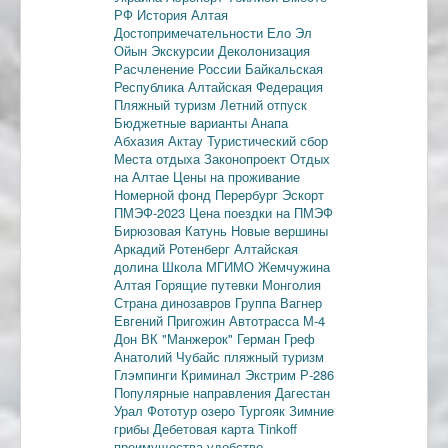
РФ
История Алтая
Достопримечательности
Ело
Эл
Ойын
Экскурсии
Деколонизация
Расчленение России
Байкальская
Республика
Алтайская Федерация
Пляжный туризм
Летний отпуск
Бюджетные варианты
Анапа
Абхазия
Актау
Туристический сбор
Места отдыха
Законопроект
Отдых
на Алтае
Цены на проживание
Номерной фонд
Перербург
Эскорт
ПМЭФ-2023
Цена поездки на ПМЭФ
Бирюзовая Катунь
Новые вершины
Аркадий Ротенберг
Алтайская
долина
Школа МГИМО
Жемчужина
Алтая
Горящие путевки
Монголия
Страна динозавров
Группа Вагнер
Евгений Пригожин
Автотрасса М-4
Дон
ВК "Манжерок"
Герман Греф
Анатолий Чубайс
пляжный туризм
Глэмпинги
Криминал
Экстрим
Р-286
Популярные направления
Дагестан
Урал
Фототур
озеро Тургояк
Зимние
грибы
Дебетовая карта
Tinkoff
преимущества
удобство