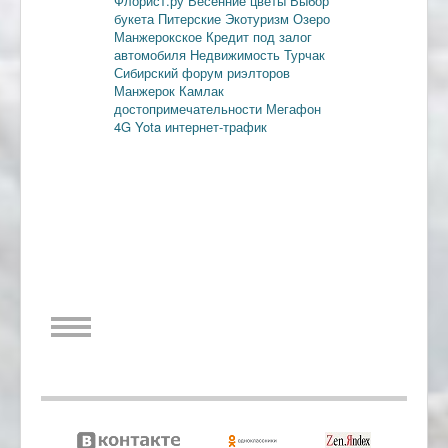
Флорист.ру
Весенние цветы
Выбор
букета
Питерские
Экотуризм
Озеро
Манжерокское
Кредит под залог
автомобиля
Недвижимость
Турчак
Сибирский форум риэлторов
Манжерок
Камлак
достопримечательности
Мегафон
4G
Yota
интернет-трафик