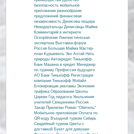
безопасность
мобильное
приложение
разнообразие
предложений
финансовая
независимость
Денисова пещера
Неандертальцы
Денисовцы
Майма
Комментарий в интернете
Оскорбление
Лингвистическая
экспертиза
Выставка-форум
Россия
Большая Майма
Мастер-
план
Куршевель
Эко Алтай Нить
природы
Автокредит
Тинькофф
Банк
Машина в кредит
Менеджер
по туризму
Профессия будущего
АО Банк Тинькофф
Регистрация
компании
Тинькофф Мобайл
Блокировщик рекламы
Экономия
трафика
Образование
Школы
Церкви
Год педагога
Увольнения
учителей
Священники
Россия
Захар Прилепин
Роман "Обитель"
Мобильное приложение
Оплата по
QR-коду
Въездной туризм
Сибирь
Свадебный туризм
Цветы с
доставкой
Букет для девушки