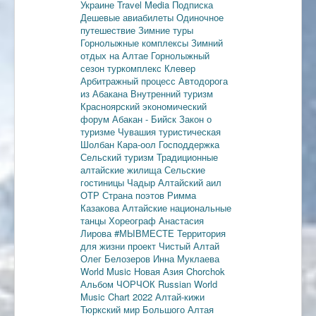
Украине
Travel Media
Подписка
Дешевые авиабилеты
Одиночное
путешествие
Зимние туры
Горнолыжные комплексы
Зимний
отдых на Алтае
Горнолыжный
сезон
туркомплекс Клевер
Арбитражный процесс
Автодорога
из Абакана
Внутренний туризм
Красноярский экономический
форум
Абакан - Бийск
Закон о
туризме
Чувашия туристическая
Шолбан Кара-оол
Господдержка
Сельский туризм
Традиционные
алтайские жилища
Сельские
гостиницы
Чадыр
Алтайский аил
ОТР
Страна поэтов
Римма
Казакова
Алтайские национальные
танцы
Хореограф Анастасия
Лирова
#МЫВМЕСТЕ
Территория
для жизни
проект Чистый Алтай
Олег Белозеров
Инна Муклаева
World Music
Новая Азия
Chorchok
Альбом ЧОРЧОК
Russian World
Music Chart 2022
Алтай-кижи
Тюркский мир Большого Алтая