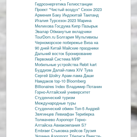
Гидроэнергетика
Гелиостанции
Проект "Чистый воздух"
Сезон 2023
Армения
Баку
Индокитай
Таиланд
Италия
Турсезон 2023
Марина
Мелихова
Госдума
Кипр
Пазырык
Эвалар
Обманутые вкладчики
TourDom.ru
Болгария
Мультивизы
Черноморское побережье
Виза на
90 дней
Китай
Майские праздники
Дальний восток
Бронирование
Первомай
Система МИР
Мобильные устройства
Rebit kart
Буддизм
Далай-лама XIV
Тува
Сергей Шойгу
Арам-лама
Даши
Намдаков
top-10
Bloomberg
Billionaires Index
Владимир Потанин
Горно-Алтайский университет
Студенческий туризм
Международные туры
Студенческий обмен
Топ-5
Андрей
Звягинцев
Левиафан
Териберка
Толмачево
Аэропорт Горно-
Алтайска
Авиакомпания S7
Embraer
Стыковка рейсов
Грузия
Украина
Аэропорт Тбилиси
Вместе-