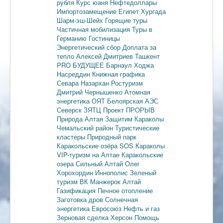
рубля
Курс юаня
Нефтедоллары
Импортозамещение
Египет
Хургада
Шарм-эш-Шейх
Горящие туры
Частичная мобилизация
Туры в
Германию
Гостиницы
Энергетический сбор
Доплата за
тепло
Алексей Дмитриев
Ташкент
PRO БУДУЩЕЕ
Барнаул
Ходжа
Насреддин
Книжная графика
Севара Назархан
Ростуризм
Дмитрий Чернышенко
Атомная
энергетика
ОЯТ
Белоярская АЭС
Северск
ЗЯТЦ
Проект ПРОРЫВ
Природа Алтая
Защитим Караколы
Чемальский район
Туристические
кластеры
Природный парк
Каракольские озёра
SOS Караколы
VIP-туризм на Алтае
Каракольские
озера
Сильный Алтай
Олег
Хорохордин
Иннополис
Зеленый
туризм
ВК Манжерок
Алтай
Газификация
Печное отопление
Заготовка дров
Солнечная
энергетика
Евросоюз
Нефть и газ
Зерновая сделка
Херсон
Помощь