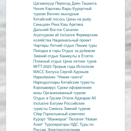
Цагааннуур
Переход Даян
Ташанта
Чехия
Карловы Вары
Курортный
туризм
Велнес-выходные
Китайский лосось
Цены на рыбу
Синьцзян
Река Каш
Арктика
Дальний Восток
Сахалин
Агротуризм
all inclusive
Фермерские
хозяйства
Национальный проект
Чартеры
Летний отдых
Пешие туры
Поездка в горы
Отдых за рубежом
Зимний отдых
Каникулы в Египте
Пляжный отдых
Цена летних туров
MITT-2023
Прорыв года
Исполком
МАСС
Белуха
Сергей Адоньев
Наркобизнес
"Новая газета"
Наркодоллары
Китайские туристы
Коронавирус
Сроки оформления
визы
Организованный туризм
Отдых в Грузии
Отели Аджарии
All
Inclusive
Батуми
Российские
туристы
Синюха
Зимний туризм
Сбер
Горнолыжный комплекс
Курорт "Манжерок"
Пелагея
"Новая
Азия"
Туроператоры
НДС
Туры по
России
Электроотопление