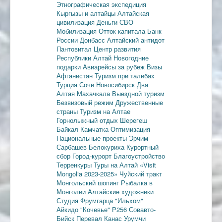
Этнографическая экспедиция
Кыргызы и алтайцы
Алтайская
цивилизация
Деньги
СВО
Мобилизация
Отток капитала
Банк
России
Донбасс
Алтайский антидот
Пантовитал
Центр развития
Республики Алтай
Новогодние
подарки
Авиарейсы за рубеж
Визы
Афганистан
Туризм при талибах
Турция
Сочи
Новосибирск
Два
Алтая
Махачкала
Выездной туризм
Безвизовый режим
Дружественные
страны
Туризм на Алтае
Горнолыжный отдых
Шерегеш
Байкал
Камчатка
Оптимизация
Национальные проекты
Эрчим
Сарбашев
Белокуриха
Курортный
сбор
Город-курорт
Благоустройство
Терренкуры
Туры на Алтай
«Visit
Mongolia 2023-2025»
Чуйский тракт
Монгольский шопинг
Рыбалка в
Монголии
Алтайские художники
Студия Фрумгарца
"Ильхом"
Айкидо
"Кочевье"
Р256
Совавто-
Бийск
Перевал Канас
Урумчи