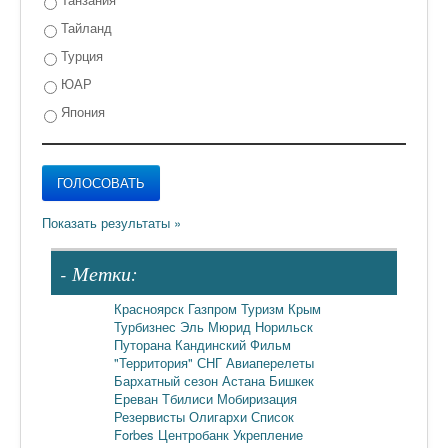
Тайланд
Турция
ЮАР
Япония
- Метки:
Красноярск
Газпром
Туризм
Крым
Турбизнес
Эль Мюрид
Норильск
Путорана
Кандинский
Фильм
"Территория"
СНГ
Авиаперелеты
Бархатный сезон
Астана
Бишкек
Ереван
Тбилиси
Мобиризация
Резервисты
Олигархи
Список
Forbes
Центробанк
Укрепление