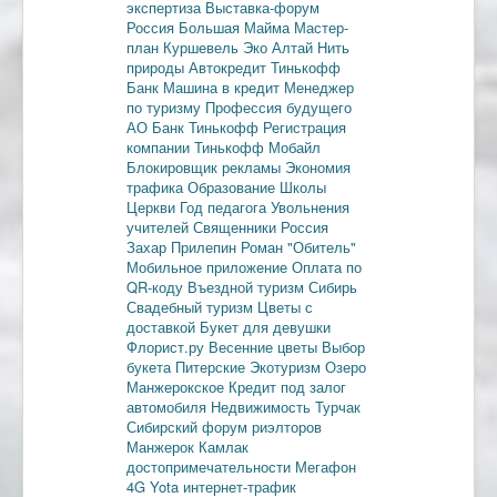
экспертиза
Выставка-форум
Россия
Большая Майма
Мастер-
план
Куршевель
Эко Алтай Нить
природы
Автокредит
Тинькофф
Банк
Машина в кредит
Менеджер
по туризму
Профессия будущего
АО Банк Тинькофф
Регистрация
компании
Тинькофф Мобайл
Блокировщик рекламы
Экономия
трафика
Образование
Школы
Церкви
Год педагога
Увольнения
учителей
Священники
Россия
Захар Прилепин
Роман "Обитель"
Мобильное приложение
Оплата по
QR-коду
Въездной туризм
Сибирь
Свадебный туризм
Цветы с
доставкой
Букет для девушки
Флорист.ру
Весенние цветы
Выбор
букета
Питерские
Экотуризм
Озеро
Манжерокское
Кредит под залог
автомобиля
Недвижимость
Турчак
Сибирский форум риэлторов
Манжерок
Камлак
достопримечательности
Мегафон
4G
Yota
интернет-трафик