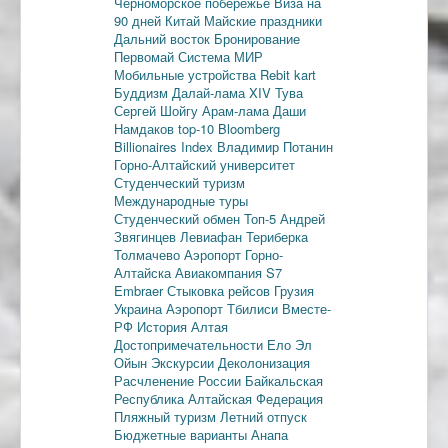
Черноморское побережье
Виза на
90 дней
Китай
Майские праздники
Дальний восток
Бронирование
Первомай
Система МИР
Мобильные устройства
Rebit kart
Буддизм
Далай-лама XIV
Тува
Сергей Шойгу
Арам-лама
Даши
Намдаков
top-10
Bloomberg
Billionaires Index
Владимир Потанин
Горно-Алтайский университет
Студенческий туризм
Международные туры
Студенческий обмен
Топ-5
Андрей
Звягинцев
Левиафан
Териберка
Толмачево
Аэропорт Горно-
Алтайска
Авиакомпания S7
Embraer
Стыковка рейсов
Грузия
Украина
Аэропорт Тбилиси
Вместе-
РФ
История Алтая
Достопримечательности
Ело
Эл
Ойын
Экскурсии
Деколонизация
Расчленение России
Байкальская
Республика
Алтайская Федерация
Пляжный туризм
Летний отпуск
Бюджетные варианты
Анапа