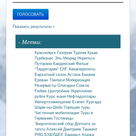
- Метки:
Красноярск
Газпром
Туризм
Крым
Турбизнес
Эль Мюрид
Норильск
Путорана
Кандинский
Фильм
"Территория"
СНГ
Авиаперелеты
Бархатный сезон
Астана
Бишкек
Ереван
Тбилиси
Мобиризация
Резервисты
Олигархи
Список
Forbes
Центробанк
Укрепление
рубля
Курс юаня
Нефтедоллары
Импортозамещение
Египет
Хургада
Шарм-эш-Шейх
Горящие туры
Частичная мобилизация
Туры в
Германию
Гостиницы
Энергетический сбор
Доплата за
тепло
Алексей Дмитриев
Ташкент
PRO БУДУЩЕЕ
Барнаул
Ходжа