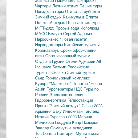
хозяйства
Национальный проект
Чартеры
Летний отдых
Пешие туры
Поездка в горы
Отдых за рубежом
Зимний отдых
Каникулы в Египте
Пляжный отдых
Цена летних туров
MITT-2023
Прорыв года
Исполком
МАСС
Белуха
Сергей Адоньев
Наркобизнес
"Новая газета"
Наркодоллары
Китайские туристы
Коронавирус
Сроки оформления
визы
Организованный туризм
Отдых в Грузии
Отели Аджарии
All
Inclusive
Батуми
Российские
туристы
Синюха
Зимний туризм
Сбер
Горнолыжный комплекс
Курорт "Манжерок"
Пелагея
"Новая
Азия"
Туроператоры
НДС
Туры по
России
Электроотопление
Гидроэнергетика
Гелиостанции
Проект "Чистый воздух"
Сезон 2023
Армения
Баку
Индокитай
Таиланд
Италия
Турсезон 2023
Марина
Мелихова
Госдума
Кипр
Пазырык
Эвалар
Обманутые вкладчики
TourDom.ru
Болгария
Мультивизы