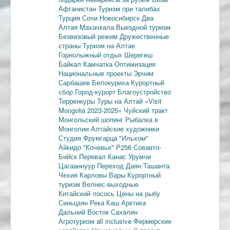
Афганистан
Туризм при талибах
Турция
Сочи
Новосибирск
Два
Алтая
Махачкала
Выездной туризм
Безвизовый режим
Дружественные
страны
Туризм на Алтае
Горнолыжный отдых
Шерегеш
Байкал
Камчатка
Оптимизация
Национальные проекты
Эрчим
Сарбашев
Белокуриха
Курортный
сбор
Город-курорт
Благоустройство
Терренкуры
Туры на Алтай
«Visit
Mongolia 2023-2025»
Чуйский тракт
Монгольский шопинг
Рыбалка в
Монголии
Алтайские художники
Студия Фрумгарца
"Ильхом"
Айкидо
"Кочевье"
Р256
Совавто-
Бийск
Перевал Канас
Урумчи
Цагааннуур
Переход Даян
Ташанта
Чехия
Карловы Вары
Курортный
туризм
Велнес-выходные
Китайский лосось
Цены на рыбу
Синьцзян
Река Каш
Арктика
Дальний Восток
Сахалин
Агротуризм
all inclusive
Фермерские