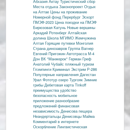
Абхазия
Актау
Туристический сбор
Места отдыха
Законопроект
Отдых
на Алтае
Цены на проживание
Номерной фонд
Перербург
Эскорт
ПМЭФ-2023
Цена поездки на ПМЭФ
Бирюзовая Катунь
Новые вершины
Аркадий Ротенберг
Алтайская
долина
Школа МГИМО
Жемчужина
Алтая
Горящие путевки
Монголия
Страна динозавров
Группа Вагнер
Евгений Пригожин
Автотрасса М-4
Дон
ВК "Манжерок"
Герман Греф
Анатолий Чубайс
пляжный туризм
Глэмпинги
Криминал
Экстрим
Р-286
Популярные направления
Дагестан
Урал
Фототур
озеро Тургояк
Зимние
грибы
Дебетовая карта
Tinkoff
преимущества
удобство
безопасность
мобильное
приложение
разнообразие
предложений
финансовая
независимость
Денисова пещера
Неандертальцы
Денисовцы
Майма
Комментарий в интернете
Оскорбление
Лингвистическая