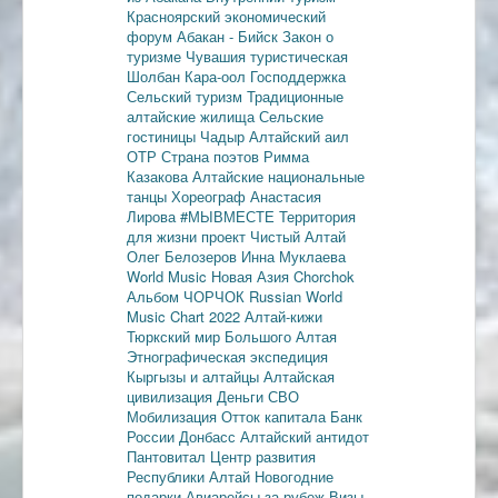
Красноярский экономический
форум
Абакан - Бийск
Закон о
туризме
Чувашия туристическая
Шолбан Кара-оол
Господдержка
Сельский туризм
Традиционные
алтайские жилища
Сельские
гостиницы
Чадыр
Алтайский аил
ОТР
Страна поэтов
Римма
Казакова
Алтайские национальные
танцы
Хореограф Анастасия
Лирова
#МЫВМЕСТЕ
Территория
для жизни
проект Чистый Алтай
Олег Белозеров
Инна Муклаева
World Music
Новая Азия
Chorchok
Альбом ЧОРЧОК
Russian World
Music Chart 2022
Алтай-кижи
Тюркский мир Большого Алтая
Этнографическая экспедиция
Кыргызы и алтайцы
Алтайская
цивилизация
Деньги
СВО
Мобилизация
Отток капитала
Банк
России
Донбасс
Алтайский антидот
Пантовитал
Центр развития
Республики Алтай
Новогодние
подарки
Авиарейсы за рубеж
Визы