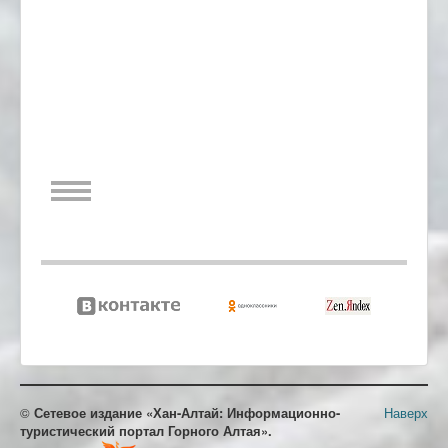
©
Сетевое издание «Хан-Алтай: Информационно-
Наверх
туристический портал Горного Алтая».