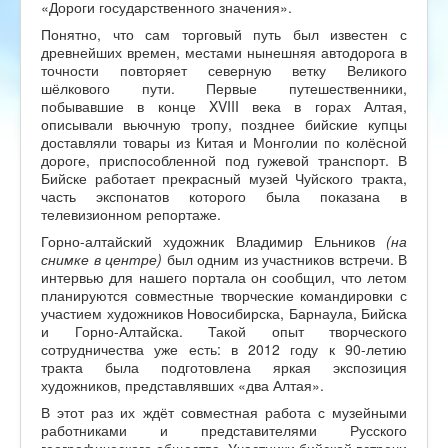
«Дороги государственного значения».
Понятно, что сам торговый путь был известен с
древнейших времен, местами нынешняя автодорога в
точности повторяет северную ветку Великого
шёлкового пути. Первые путешественники,
побывавшие в конце XVIII века в горах Алтая,
описывали вьючную тропу, позднее бийские купцы
доставляли товары из Китая и Монголии по колёсной
дороге, приспособленной под гужевой транспорт. В
Бийске работает прекрасный музей Чуйского тракта,
часть экспонатов которого была показана в
телевизионном репортаже.
Горно-алтайский художник Владимир Ельников
(на
снимке в центре)
был одним из участников встречи. В
интервью для нашего портала он сообщил, что летом
планируются совместные творческие командировки с
участием художников Новосибирска, Барнаула, Бийска
и Горно-Алтайска. Такой опыт творческого
сотрудничества уже есть: в 2012 году к 90-летию
тракта была подготовлена яркая экспозиция
художников, представлявших «два Алтая».
В этот раз их ждёт совместная работа с музейными
работниками и представителями Русского