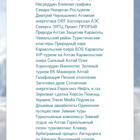
Насреддин
Книжная графика
Севара Назархан
Ростуризм
Дмитрий Чернышенко
Атомная
энергетика
ОЯТ
Белоярская АЭС
Северск
ЗЯТЦ
Проект ПРОРЫВ
Природа Алтая
Защитим Караколы
Чемальский район
Туристические
кластеры
Природный парк
Каракольские озёра
SOS Караколы
VIP-туризм на Алтае
Каракольские
озера
Сильный Алтай
Олег
Хорохордин
Иннополис
Зеленый
туризм
ВК Манжерок
Алтай
Газификация
Печное отопление
Заготовка дров
Солнечная
энергетика
Евросоюз
Нефть и газ
Зерновая сделка
Херсон
Помощь
Украине
Travel Media
Подписка
Дешевые авиабилеты
Одиночное
путешествие
Зимние туры
Горнолыжные комплексы
Зимний
отдых на Алтае
Горнолыжный
сезон
туркомплекс Клевер
Арбитражный процесс
Автодорога
из Абакана
Внутренний туризм