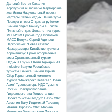
Дальний Восток
Сахалин
Агротуризм
all inclusive
Фермерские
хозяйства
Национальный проект
Чартеры
Летний отдых
Пешие туры
Поездка в горы
Отдых за рубежом
Зимний отдых
Каникулы в Египте
Пляжный отдых
Цена летних туров
MITT-2023
Прорыв года
Исполком
МАСС
Белуха
Сергей Адоньев
Наркобизнес
"Новая газета"
Наркодоллары
Китайские туристы
Коронавирус
Сроки оформления
визы
Организованный туризм
Отдых в Грузии
Отели Аджарии
All
Inclusive
Батуми
Российские
туристы
Синюха
Зимний туризм
Сбер
Горнолыжный комплекс
Курорт "Манжерок"
Пелагея
"Новая
Азия"
Туроператоры
НДС
Туры по
России
Электроотопление
Гидроэнергетика
Гелиостанции
Проект "Чистый воздух"
Сезон 2023
Армения
Баку
Индокитай
Таиланд
Италия
Турсезон 2023
Марина
Мелихова
Госдума
Кипр
Пазырык