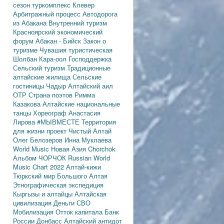
сезон
туркомплекс Клевер
Арбитражный процесс
Автодорога
из Абакана
Внутренний туризм
Красноярский экономический
форум
Абакан - Бийск
Закон о
туризме
Чувашия туристическая
Шолбан Кара-оол
Господдержка
Сельский туризм
Традиционные
алтайские жилища
Сельские
гостиницы
Чадыр
Алтайский аил
ОТР
Страна поэтов
Римма
Казакова
Алтайские национальные
танцы
Хореограф Анастасия
Лирова
#МЫВМЕСТЕ
Территория
для жизни
проект Чистый Алтай
Олег Белозеров
Инна Муклаева
World Music
Новая Азия
Chorchok
Альбом ЧОРЧОК
Russian World
Music Chart 2022
Алтай-кижи
Тюркский мир Большого Алтая
Этнографическая экспедиция
Кыргызы и алтайцы
Алтайская
цивилизация
Деньги
СВО
Мобилизация
Отток капитала
Банк
России
Донбасс
Алтайский антидот