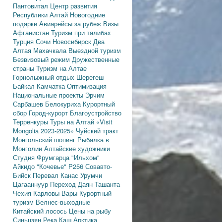
Пантовитал
Центр развития
Республики Алтай
Новогодние
подарки
Авиарейсы за рубеж
Визы
Афганистан
Туризм при талибах
Турция
Сочи
Новосибирск
Два
Алтая
Махачкала
Выездной туризм
Безвизовый режим
Дружественные
страны
Туризм на Алтае
Горнолыжный отдых
Шерегеш
Байкал
Камчатка
Оптимизация
Национальные проекты
Эрчим
Сарбашев
Белокуриха
Курортный
сбор
Город-курорт
Благоустройство
Терренкуры
Туры на Алтай
«Visit
Mongolia 2023-2025»
Чуйский тракт
Монгольский шопинг
Рыбалка в
Монголии
Алтайские художники
Студия Фрумгарца
"Ильхом"
Айкидо
"Кочевье"
Р256
Совавто-
Бийск
Перевал Канас
Урумчи
Цагааннуур
Переход Даян
Ташанта
Чехия
Карловы Вары
Курортный
туризм
Велнес-выходные
Китайский лосось
Цены на рыбу
Синьцзян
Река Каш
Арктика