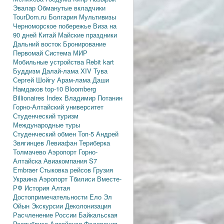
Эвалар
Обманутые вкладчики
TourDom.ru
Болгария
Мультивизы
Черноморское побережье
Виза на
90 дней
Китай
Майские праздники
Дальний восток
Бронирование
Первомай
Система МИР
Мобильные устройства
Rebit kart
Буддизм
Далай-лама XIV
Тува
Сергей Шойгу
Арам-лама
Даши
Намдаков
top-10
Bloomberg
Billionaires Index
Владимир Потанин
Горно-Алтайский университет
Студенческий туризм
Международные туры
Студенческий обмен
Топ-5
Андрей
Звягинцев
Левиафан
Териберка
Толмачево
Аэропорт Горно-
Алтайска
Авиакомпания S7
Embraer
Стыковка рейсов
Грузия
Украина
Аэропорт Тбилиси
Вместе-
РФ
История Алтая
Достопримечательности
Ело
Эл
Ойын
Экскурсии
Деколонизация
Расчленение России
Байкальская
Республика
Алтайская Федерация