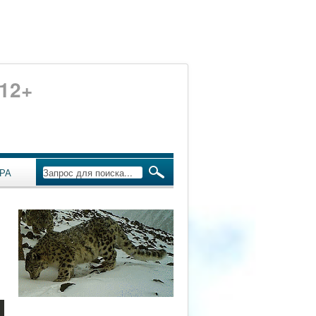
12+
РА