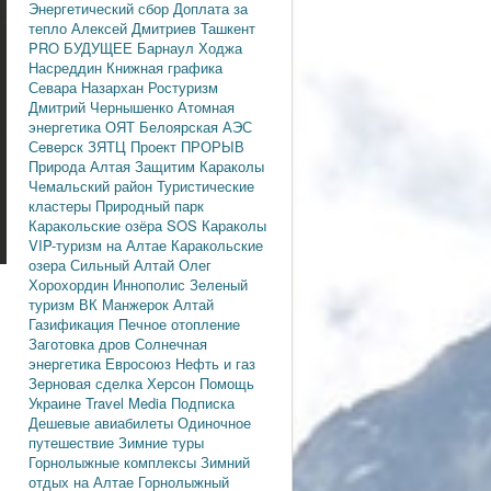
Энергетический сбор
Доплата за
тепло
Алексей Дмитриев
Ташкент
PRO БУДУЩЕЕ
Барнаул
Ходжа
Насреддин
Книжная графика
Севара Назархан
Ростуризм
Дмитрий Чернышенко
Атомная
энергетика
ОЯТ
Белоярская АЭС
Северск
ЗЯТЦ
Проект ПРОРЫВ
Природа Алтая
Защитим Караколы
Чемальский район
Туристические
кластеры
Природный парк
Каракольские озёра
SOS Караколы
VIP-туризм на Алтае
Каракольские
озера
Сильный Алтай
Олег
Хорохордин
Иннополис
Зеленый
туризм
ВК Манжерок
Алтай
Газификация
Печное отопление
Заготовка дров
Солнечная
энергетика
Евросоюз
Нефть и газ
Зерновая сделка
Херсон
Помощь
Украине
Travel Media
Подписка
Дешевые авиабилеты
Одиночное
путешествие
Зимние туры
Горнолыжные комплексы
Зимний
отдых на Алтае
Горнолыжный