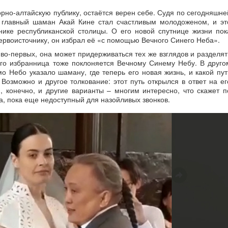
орно-алтайскую публику, остаётся верен себе. Судя по сегодняшне
главный шаман Акай Кине стал счастливым молодоженом, и эт
нике республиканской столицы. О его новой спутнице жизни пок
первоисточнику, он избрал её «с помощью Вечного Синего Неба».
 во-первых, она может придерживаться тех же взглядов и разделят
его избранница тоже поклоняется Вечному Синему Небу. В друго
о Небо указало шаману, где теперь его новая жизнь, и какой пут
Возможно и другое толкование: этот путь открылся в ответ на ег
 конечно, и другие варианты – многим интересно, что скажет п
а, пока еще недоступный для назойливых звонков.