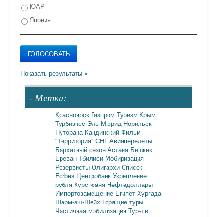
ЮАР
Япония
- Метки:
Красноярск
Газпром
Туризм
Крым
Турбизнес
Эль Мюрид
Норильск
Путорана
Кандинский
Фильм
"Территория"
СНГ
Авиаперелеты
Бархатный сезон
Астана
Бишкек
Ереван
Тбилиси
Мобиризация
Резервисты
Олигархи
Список
Forbes
Центробанк
Укрепление
рубля
Курс юаня
Нефтедоллары
Импортозамещение
Египет
Хургада
Шарм-эш-Шейх
Горящие туры
Частичная мобилизация
Туры в