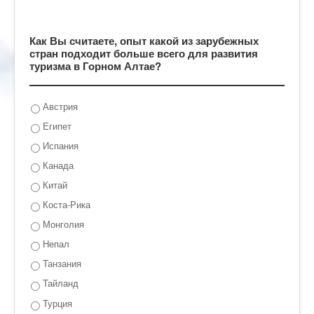
Как Вы считаете, опыт какой из зарубежных
стран подходит больше всего для развития
туризма в Горном Алтае?
Австрия
Египет
Испания
Канада
Китай
Коста-Рика
Монголия
Непал
Танзания
Тайланд
Турция