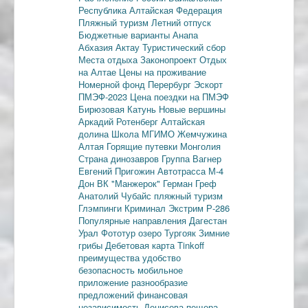
Республика
Алтайская Федерация
Пляжный туризм
Летний отпуск
Бюджетные варианты
Анапа
Абхазия
Актау
Туристический сбор
Места отдыха
Законопроект
Отдых
на Алтае
Цены на проживание
Номерной фонд
Перербург
Эскорт
ПМЭФ-2023
Цена поездки на ПМЭФ
Бирюзовая Катунь
Новые вершины
Аркадий Ротенберг
Алтайская
долина
Школа МГИМО
Жемчужина
Алтая
Горящие путевки
Монголия
Страна динозавров
Группа Вагнер
Евгений Пригожин
Автотрасса М-4
Дон
ВК "Манжерок"
Герман Греф
Анатолий Чубайс
пляжный туризм
Глэмпинги
Криминал
Экстрим
Р-286
Популярные направления
Дагестан
Урал
Фототур
озеро Тургояк
Зимние
грибы
Дебетовая карта
Tinkoff
преимущества
удобство
безопасность
мобильное
приложение
разнообразие
предложений
финансовая
независимость
Денисова пещера