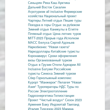
Синьцзян
Река Каш
Арктика
Дальний Восток
Сахалин
Агротуризм
all inclusive
Фермерские
хозяйства
Национальный проект
Чартеры
Летний отдых
Пешие туры
Поездка в горы
Отдых за рубежом
Зимний отдых
Каникулы в Египте
Пляжный отдых
Цена летних туров
MITT-2023
Прорыв года
Исполком
МАСС
Белуха
Сергей Адоньев
Наркобизнес
"Новая газета"
Наркодоллары
Китайские туристы
Коронавирус
Сроки оформления
визы
Организованный туризм
Отдых в Грузии
Отели Аджарии
All
Inclusive
Батуми
Российские
туристы
Синюха
Зимний туризм
Сбер
Горнолыжный комплекс
Курорт "Манжерок"
Пелагея
"Новая
Азия"
Туроператоры
НДС
Туры по
России
Электроотопление
Гидроэнергетика
Гелиостанции
Проект "Чистый воздух"
Сезон 2023
Армения
Баку
Индокитай
Таиланд
Италия
Турсезон 2023
Марина