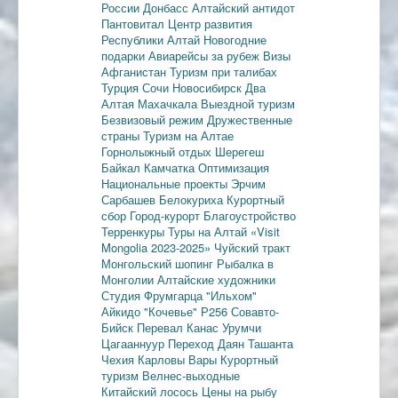
России
Донбасс
Алтайский антидот
Пантовитал
Центр развития
Республики Алтай
Новогодние
подарки
Авиарейсы за рубеж
Визы
Афганистан
Туризм при талибах
Турция
Сочи
Новосибирск
Два
Алтая
Махачкала
Выездной туризм
Безвизовый режим
Дружественные
страны
Туризм на Алтае
Горнолыжный отдых
Шерегеш
Байкал
Камчатка
Оптимизация
Национальные проекты
Эрчим
Сарбашев
Белокуриха
Курортный
сбор
Город-курорт
Благоустройство
Терренкуры
Туры на Алтай
«Visit
Mongolia 2023-2025»
Чуйский тракт
Монгольский шопинг
Рыбалка в
Монголии
Алтайские художники
Студия Фрумгарца
"Ильхом"
Айкидо
"Кочевье"
Р256
Совавто-
Бийск
Перевал Канас
Урумчи
Цагааннуур
Переход Даян
Ташанта
Чехия
Карловы Вары
Курортный
туризм
Велнес-выходные
Китайский лосось
Цены на рыбу