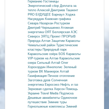
Германию
Гостиницы
Энергетический сбор
Доплата за
тепло
Алексей Дмитриев
Ташкент
PRO БУДУЩЕЕ
Барнаул
Ходжа
Насреддин
Книжная графика
Севара Назархан
Ростуризм
Дмитрий Чернышенко
Атомная
энергетика
ОЯТ
Белоярская АЭС
Северск
ЗЯТЦ
Проект ПРОРЫВ
Природа Алтая
Защитим Караколы
Чемальский район
Туристические
кластеры
Природный парк
Каракольские озёра
SOS Караколы
VIP-туризм на Алтае
Каракольские
озера
Сильный Алтай
Олег
Хорохордин
Иннополис
Зеленый
туризм
ВК Манжерок
Алтай
Газификация
Печное отопление
Заготовка дров
Солнечная
энергетика
Евросоюз
Нефть и газ
Зерновая сделка
Херсон
Помощь
Украине
Travel Media
Подписка
Дешевые авиабилеты
Одиночное
путешествие
Зимние туры
Горнолыжные комплексы
Зимний