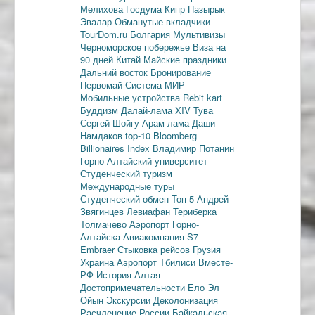
Мелихова
Госдума
Кипр
Пазырык
Эвалар
Обманутые вкладчики
TourDom.ru
Болгария
Мультивизы
Черноморское побережье
Виза на
90 дней
Китай
Майские праздники
Дальний восток
Бронирование
Первомай
Система МИР
Мобильные устройства
Rebit kart
Буддизм
Далай-лама XIV
Тува
Сергей Шойгу
Арам-лама
Даши
Намдаков
top-10
Bloomberg
Billionaires Index
Владимир Потанин
Горно-Алтайский университет
Студенческий туризм
Международные туры
Студенческий обмен
Топ-5
Андрей
Звягинцев
Левиафан
Териберка
Толмачево
Аэропорт Горно-
Алтайска
Авиакомпания S7
Embraer
Стыковка рейсов
Грузия
Украина
Аэропорт Тбилиси
Вместе-
РФ
История Алтая
Достопримечательности
Ело
Эл
Ойын
Экскурсии
Деколонизация
Расчленение России
Байкальская