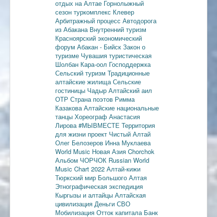
отдых на Алтае
Горнолыжный
сезон
туркомплекс Клевер
Арбитражный процесс
Автодорога
из Абакана
Внутренний туризм
Красноярский экономический
форум
Абакан - Бийск
Закон о
туризме
Чувашия туристическая
Шолбан Кара-оол
Господдержка
Сельский туризм
Традиционные
алтайские жилища
Сельские
гостиницы
Чадыр
Алтайский аил
ОТР
Страна поэтов
Римма
Казакова
Алтайские национальные
танцы
Хореограф Анастасия
Лирова
#МЫВМЕСТЕ
Территория
для жизни
проект Чистый Алтай
Олег Белозеров
Инна Муклаева
World Music
Новая Азия
Chorchok
Альбом ЧОРЧОК
Russian World
Music Chart 2022
Алтай-кижи
Тюркский мир Большого Алтая
Этнографическая экспедиция
Кыргызы и алтайцы
Алтайская
цивилизация
Деньги
СВО
Мобилизация
Отток капитала
Банк