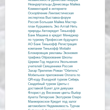
Неандертальцы
Денисовцы
Майма
Комментарий в интернете
Оскорбление
Лингвистическая
экспертиза
Выставка-форум
Россия
Большая Майма
Мастер-
план
Куршевель
Эко Алтай Нить
природы
Автокредит
Тинькофф
Банк
Машина в кредит
Менеджер
по туризму
Профессия будущего
АО Банк Тинькофф
Регистрация
компании
Тинькофф Мобайл
Блокировщик рекламы
Экономия
трафика
Образование
Школы
Церкви
Год педагога
Увольнения
учителей
Священники
Россия
Захар Прилепин
Роман "Обитель"
Мобильное приложение
Оплата по
QR-коду
Въездной туризм
Сибирь
Свадебный туризм
Цветы с
доставкой
Букет для девушки
Флорист.ру
Весенние цветы
Выбор
букета
Питерские
Экотуризм
Озеро
Манжерокское
Кредит под залог
автомобиля
Недвижимость
Турчак