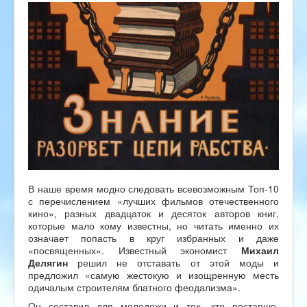
В наше время модно следовать всевозможным Топ-10
с перечислением «лучших фильмов отечественного
кино», разных двадцаток и десяток авторов книг,
которые мало кому известны, но читать именно их
означает попасть в круг избранных и даже
«посвященных». Известный экономист
Михаил
Делягин
решил не отставать от этой моды и
предложил «самую жестокую и изощренную месть
одичалым строителям блатного феодализма».
Он составил для молодежи и тех, кто постарше,