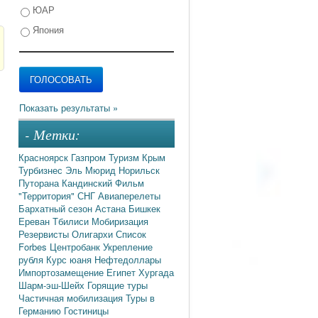
ЮАР
Япония
- Метки:
Красноярск
Газпром
Туризм
Крым
Турбизнес
Эль Мюрид
Норильск
Путорана
Кандинский
Фильм
"Территория"
СНГ
Авиаперелеты
Бархатный сезон
Астана
Бишкек
Ереван
Тбилиси
Мобиризация
Резервисты
Олигархи
Список
Forbes
Центробанк
Укрепление
рубля
Курс юаня
Нефтедоллары
Импортозамещение
Египет
Хургада
Шарм-эш-Шейх
Горящие туры
Частичная мобилизация
Туры в
Германию
Гостиницы