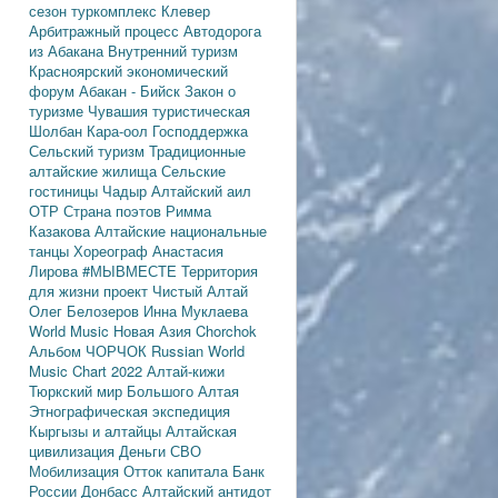
сезон
туркомплекс Клевер
Арбитражный процесс
Автодорога
из Абакана
Внутренний туризм
Красноярский экономический
форум
Абакан - Бийск
Закон о
туризме
Чувашия туристическая
Шолбан Кара-оол
Господдержка
Сельский туризм
Традиционные
алтайские жилища
Сельские
гостиницы
Чадыр
Алтайский аил
ОТР
Страна поэтов
Римма
Казакова
Алтайские национальные
танцы
Хореограф Анастасия
Лирова
#МЫВМЕСТЕ
Территория
для жизни
проект Чистый Алтай
Олег Белозеров
Инна Муклаева
World Music
Новая Азия
Chorchok
Альбом ЧОРЧОК
Russian World
Music Chart 2022
Алтай-кижи
Тюркский мир Большого Алтая
Этнографическая экспедиция
Кыргызы и алтайцы
Алтайская
цивилизация
Деньги
СВО
Мобилизация
Отток капитала
Банк
России
Донбасс
Алтайский антидот