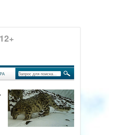
12+
РА
т