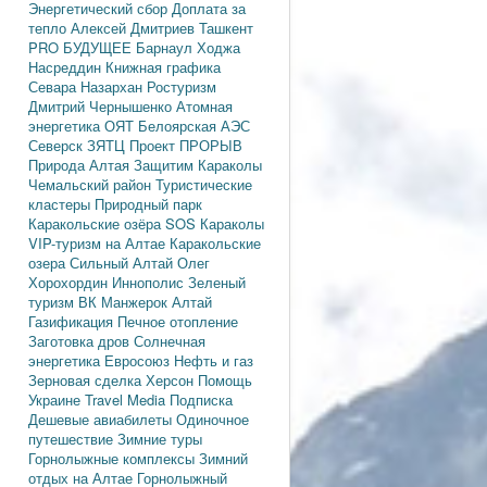
Энергетический сбор
Доплата за
тепло
Алексей Дмитриев
Ташкент
PRO БУДУЩЕЕ
Барнаул
Ходжа
Насреддин
Книжная графика
Севара Назархан
Ростуризм
Дмитрий Чернышенко
Атомная
энергетика
ОЯТ
Белоярская АЭС
Северск
ЗЯТЦ
Проект ПРОРЫВ
Природа Алтая
Защитим Караколы
Чемальский район
Туристические
кластеры
Природный парк
Каракольские озёра
SOS Караколы
VIP-туризм на Алтае
Каракольские
озера
Сильный Алтай
Олег
Хорохордин
Иннополис
Зеленый
туризм
ВК Манжерок
Алтай
Газификация
Печное отопление
Заготовка дров
Солнечная
энергетика
Евросоюз
Нефть и газ
Зерновая сделка
Херсон
Помощь
Украине
Travel Media
Подписка
Дешевые авиабилеты
Одиночное
путешествие
Зимние туры
Горнолыжные комплексы
Зимний
отдых на Алтае
Горнолыжный