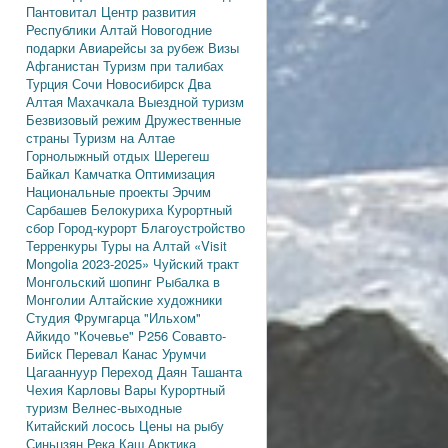
Пантовитал
Центр развития
Республики Алтай
Новогодние
подарки
Авиарейсы за рубеж
Визы
Афганистан
Туризм при талибах
Турция
Сочи
Новосибирск
Два
Алтая
Махачкала
Выездной туризм
Безвизовый режим
Дружественные
страны
Туризм на Алтае
Горнолыжный отдых
Шерегеш
Байкал
Камчатка
Оптимизация
Национальные проекты
Эрчим
Сарбашев
Белокуриха
Курортный
сбор
Город-курорт
Благоустройство
Терренкуры
Туры на Алтай
«Visit
Mongolia 2023-2025»
Чуйский тракт
Монгольский шопинг
Рыбалка в
Монголии
Алтайские художники
Студия Фрумгарца
"Ильхом"
Айкидо
"Кочевье"
Р256
Совавто-
Бийск
Перевал Канас
Урумчи
Цагааннуур
Переход Даян
Ташанта
Чехия
Карловы Вары
Курортный
туризм
Велнес-выходные
Китайский лосось
Цены на рыбу
Синьцзян
Река Каш
Арктика