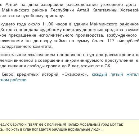
е Алтай на днях завершили расследование уголовного дела 
 Майминского района Республики Алтай Капиталины Хотеевой
че взятки судебному приставу.
екущего года около 11.00 часов в здании Майминского районног
Хотеева передала судебному приставу денежные средства в сумм
ное прекращение исполнительного производства, возбужденного 
олженности по договору займа на сумму более 117 тыс.рублей
 следственного комитета.
винительным заключением направлено в суд для рассмотрения п
няемой виновной в совершении инкриминируемого преступления, е
иде лишения свободы сроком до 8 лет, уточняют в СК.
 Бюро кредитных историй «Эквифакс»,
каждый пятый жител
тном рабстве.
бедую бабулю и "взял" ее с поличным! Только моральный урод мог так
, что хоть в суде попадется бабушке нормальные люди...