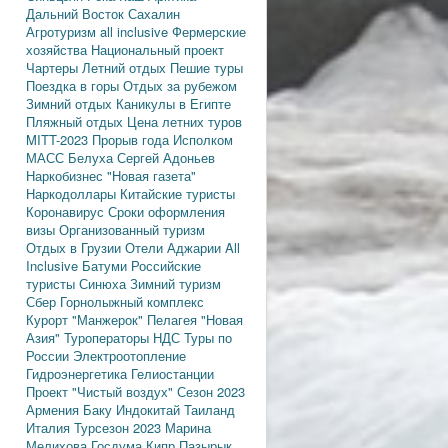
Дальний Восток
Сахалин
Агротуризм
all inclusive
Фермерские
хозяйства
Национальный проект
Чартеры
Летний отдых
Пешие туры
Поездка в горы
Отдых за рубежом
Зимний отдых
Каникулы в Египте
Пляжный отдых
Цена летних туров
MITT-2023
Прорыв года
Исполком
МАСС
Белуха
Сергей Адоньев
Наркобизнес
"Новая газета"
Наркодоллары
Китайские туристы
Коронавирус
Сроки оформления
визы
Организованный туризм
Отдых в Грузии
Отели Аджарии
All
Inclusive
Батуми
Российские
туристы
Синюха
Зимний туризм
Сбер
Горнолыжный комплекс
Курорт "Манжерок"
Пелагея
"Новая
Азия"
Туроператоры
НДС
Туры по
России
Электроотопление
Гидроэнергетика
Гелиостанции
Проект "Чистый воздух"
Сезон 2023
Армения
Баку
Индокитай
Таиланд
Италия
Турсезон 2023
Марина
Мелихова
Госдума
Кипр
Пазырык