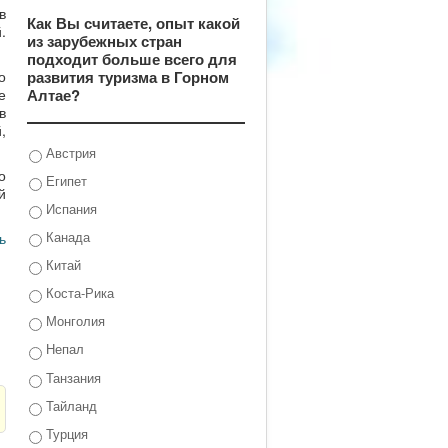
в
Как Вы считаете, опыт какой
.
из зарубежных стран
подходит больше всего для
развития туризма в Горном
о
Алтае?
е
в
,
Австрия
о
Египет
й
Испания
Канада
ь
Китай
Коста-Рика
Монголия
Непал
Танзания
Тайланд
Турция