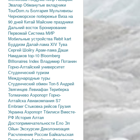
Эвалар
Обманутые вкладчики
TourDom.ru
Болгария
Мультивизы
Черноморское побережье
Виза на
90 дней
Китай
Майские праздники
Дальний восток
Бронирование
Первомай
Система МИР
Мобильные устройства
Rebit kart
Буддизм
Далай-лама XIV
Тува
Сергей Шойгу
Арам-лама
Даши
Намдаков
top-10
Bloomberg
Billionaires Index
Владимир Потанин
Горно-Алтайский университет
Студенческий туризм
Международные туры
Студенческий обмен
Топ-5
Андрей
Звягинцев
Левиафан
Териберка
Толмачево
Аэропорт Горно-
Алтайска
Авиакомпания S7
Embraer
Стыковка рейсов
Грузия
Украина
Аэропорт Тбилиси
Вместе-
РФ
История Алтая
Достопримечательности
Ело
Эл
Ойын
Экскурсии
Деколонизация
Расчленение России
Байкальская
Республика
Алтайская Федерация