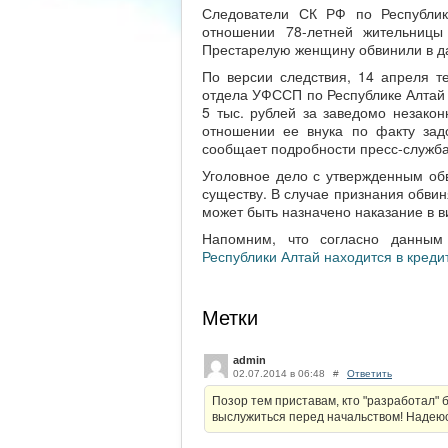
Следователи СК РФ по Республик
отношении 78-летней жительницы
Престарелую женщину обвинили в да
По версии следствия, 14 апреля т
отдела УФССП по Республике Алтай 
5 тыс. рублей за заведомо незакон
отношении ее внука по факту зад
сообщает подробности пресс-служба
Уголовное дело с утвержденным об
существу. В случае признания обви
может быть назначено наказание в в
Напомним, что согласно данным
Республики Алтай находится в креди
Метки
admin
02.07.2014 в 06:48
#
Ответить
Позор тем приставам, кто "разработал" 
выслужиться перед начальством! Надеюсь