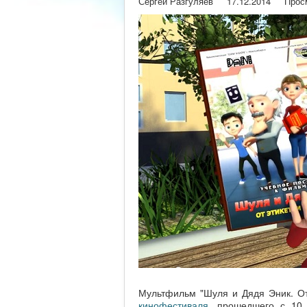
Сергей Разгуляев
17.12.2014
Прос
Мультфильм "Шуля и Дядя Эник. От 
кинофестиваля
, прошедшего с 10