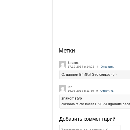
Метки
Знаток
17.12.2014 в 14:22
#
Ответить
О, диплом ВГИКа! Это серьезно )
ion
16.05.2018 в 11:56
#
Ответить
znakomstvo
clasnaia ta cto imeet 1 .90 -vi ugadaite cac
Добавить комментарий