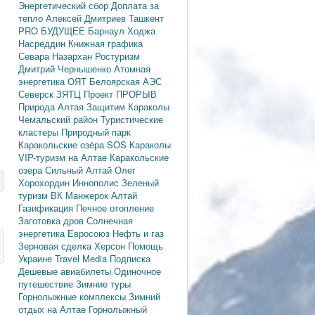
Энергетический сбор
Доплата за
тепло
Алексей Дмитриев
Ташкент
PRO БУДУЩЕЕ
Барнаул
Ходжа
Насреддин
Книжная графика
Севара Назархан
Ростуризм
Дмитрий Чернышенко
Атомная
энергетика
ОЯТ
Белоярская АЭС
Северск
ЗЯТЦ
Проект ПРОРЫВ
Природа Алтая
Защитим Караколы
Чемальский район
Туристические
кластеры
Природный парк
Каракольские озёра
SOS Караколы
VIP-туризм на Алтае
Каракольские
озера
Сильный Алтай
Олег
Хорохордин
Иннополис
Зеленый
туризм
ВК Манжерок
Алтай
Газификация
Печное отопление
Заготовка дров
Солнечная
энергетика
Евросоюз
Нефть и газ
Зерновая сделка
Херсон
Помощь
Украине
Travel Media
Подписка
Дешевые авиабилеты
Одиночное
путешествие
Зимние туры
Горнолыжные комплексы
Зимний
отдых на Алтае
Горнолыжный