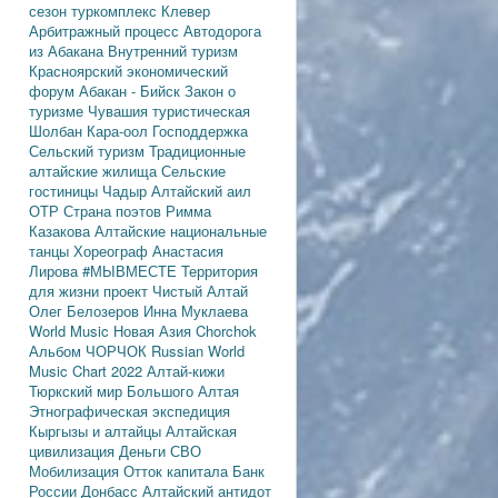
сезон
туркомплекс Клевер
Арбитражный процесс
Автодорога
из Абакана
Внутренний туризм
Красноярский экономический
форум
Абакан - Бийск
Закон о
туризме
Чувашия туристическая
Шолбан Кара-оол
Господдержка
Сельский туризм
Традиционные
алтайские жилища
Сельские
гостиницы
Чадыр
Алтайский аил
ОТР
Страна поэтов
Римма
Казакова
Алтайские национальные
танцы
Хореограф Анастасия
Лирова
#МЫВМЕСТЕ
Территория
для жизни
проект Чистый Алтай
Олег Белозеров
Инна Муклаева
World Music
Новая Азия
Chorchok
Альбом ЧОРЧОК
Russian World
Music Chart 2022
Алтай-кижи
Тюркский мир Большого Алтая
Этнографическая экспедиция
Кыргызы и алтайцы
Алтайская
цивилизация
Деньги
СВО
Мобилизация
Отток капитала
Банк
России
Донбасс
Алтайский антидот