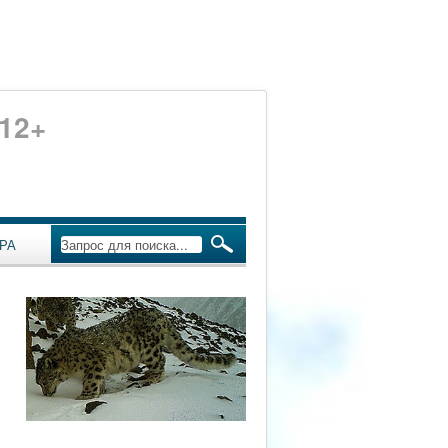
12+
РА