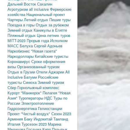
Дальний Восток
Сахалин
Агротуризм
all inclusive
Фермерские
хозяйства
Национальный проект
Чартеры
Летний отдых
Пешие туры
Поездка в горы
Отдых за рубежом
Зимний отдых
Каникулы в Египте
Пляжный отдых
Цена летних туров
MITT-2023
Прорыв года
Исполком
МАСС
Белуха
Сергей Адоньев
Наркобизнес
"Новая газета"
Наркодоллары
Китайские туристы
Коронавирус
Сроки оформления
визы
Организованный туризм
Отдых в Грузии
Отели Аджарии
All
Inclusive
Батуми
Российские
туристы
Синюха
Зимний туризм
Сбер
Горнолыжный комплекс
Курорт "Манжерок"
Пелагея
"Новая
Азия"
Туроператоры
НДС
Туры по
России
Электроотопление
Гидроэнергетика
Гелиостанции
Проект "Чистый воздух"
Сезон 2023
Армения
Баку
Индокитай
Таиланд
Италия
Турсезон 2023
Марина
Мелихова
Госдума
Кипр
Пазырык