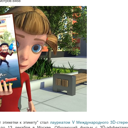
мотров:
8468
этикетки к этикету" стал
лауреатом V Международного 3D-стере
 по 13 декабря в Москве. Обучающий фильм с 3D-эффектами