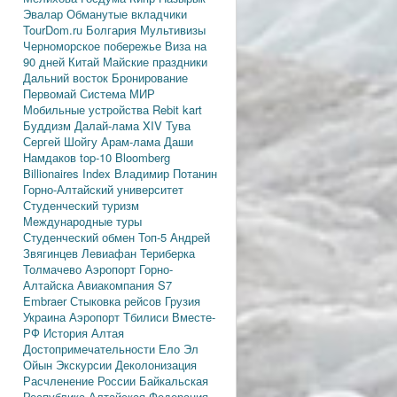
Эвалар
Обманутые вкладчики
TourDom.ru
Болгария
Мультивизы
Черноморское побережье
Виза на
90 дней
Китай
Майские праздники
Дальний восток
Бронирование
Первомай
Система МИР
Мобильные устройства
Rebit kart
Буддизм
Далай-лама XIV
Тува
Сергей Шойгу
Арам-лама
Даши
Намдаков
top-10
Bloomberg
Billionaires Index
Владимир Потанин
Горно-Алтайский университет
Студенческий туризм
Международные туры
Студенческий обмен
Топ-5
Андрей
Звягинцев
Левиафан
Териберка
Толмачево
Аэропорт Горно-
Алтайска
Авиакомпания S7
Embraer
Стыковка рейсов
Грузия
Украина
Аэропорт Тбилиси
Вместе-
РФ
История Алтая
Достопримечательности
Ело
Эл
Ойын
Экскурсии
Деколонизация
Расчленение России
Байкальская
Республика
Алтайская Федерация