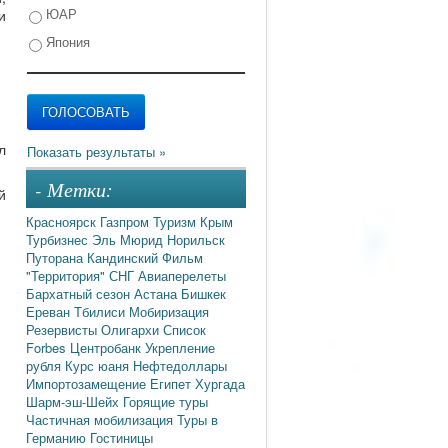
ЮАР
и
Япония
л
- Метки:
й
Красноярск
Газпром
Туризм
Крым
Турбизнес
Эль Мюрид
Норильск
Путорана
Кандинский
Фильм
"Территория"
СНГ
Авиаперелеты
Бархатный сезон
Астана
Бишкек
Ереван
Тбилиси
Мобиризация
Резервисты
Олигархи
Список
Forbes
Центробанк
Укрепление
рубля
Курс юаня
Нефтедоллары
Импортозамещение
Египет
Хургада
Шарм-эш-Шейх
Горящие туры
Частичная мобилизация
Туры в
Германию
Гостиницы