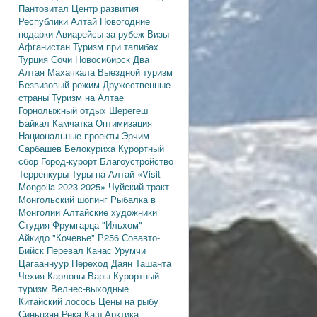
Пантовитал
Центр развития
Республики Алтай
Новогодние
подарки
Авиарейсы за рубеж
Визы
Афганистан
Туризм при талибах
Турция
Сочи
Новосибирск
Два
Алтая
Махачкала
Выездной туризм
Безвизовый режим
Дружественные
страны
Туризм на Алтае
Горнолыжный отдых
Шерегеш
Байкал
Камчатка
Оптимизация
Национальные проекты
Эрчим
Сарбашев
Белокуриха
Курортный
сбор
Город-курорт
Благоустройство
Терренкуры
Туры на Алтай
«Visit
Mongolia 2023-2025»
Чуйский тракт
Монгольский шопинг
Рыбалка в
Монголии
Алтайские художники
Студия Фрумгарца
"Ильхом"
Айкидо
"Кочевье"
Р256
Совавто-
Бийск
Перевал Канас
Урумчи
Цагааннуур
Переход Даян
Ташанта
Чехия
Карловы Вары
Курортный
туризм
Велнес-выходные
Китайский лосось
Цены на рыбу
Синьцзян
Река Каш
Арктика