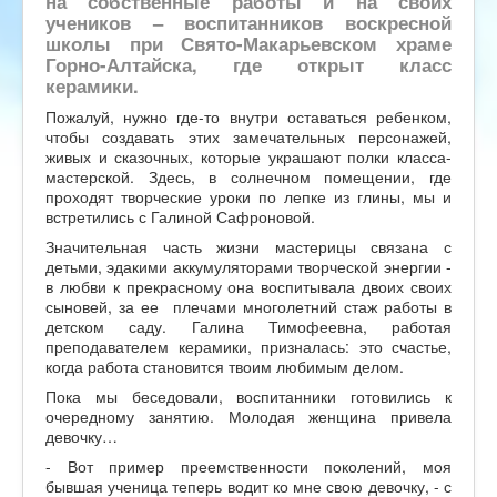
на собственные работы и на своих
учеников – воспитанников воскресной
школы при Свято-Макарьевском храме
Горно-Алтайска, где открыт класс
керамики.
Пожалуй, нужно где-то внутри оставаться ребенком,
чтобы создавать этих замечательных персонажей,
живых и сказочных, которые украшают полки класса-
мастерской. Здесь, в солнечном помещении, где
проходят творческие уроки по лепке из глины, мы и
встретились с Галиной Сафроновой.
Значительная часть жизни мастерицы связана с
детьми, эдакими аккумуляторами творческой энергии -
в любви к прекрасному она воспитывала двоих своих
сыновей, за ее плечами многолетний стаж работы в
детском саду. Галина Тимофеевна, работая
преподавателем керамики, призналась: это счастье,
когда работа становится твоим любимым делом.
Пока мы беседовали, воспитанники готовились к
очередному занятию. Молодая женщина привела
девочку…
- Вот пример преемственности поколений, моя
бывшая ученица теперь водит ко мне свою девочку, - с