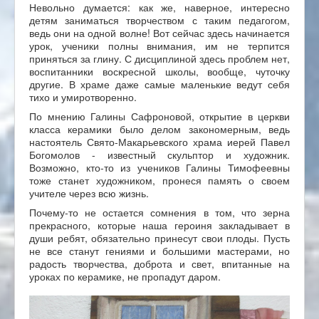
Невольно думается: как же, наверное, интересно
детям заниматься творчеством с таким педагогом,
ведь они на одной волне! Вот сейчас здесь начинается
урок, ученики полны внимания, им не терпится
приняться за глину. С дисциплиной здесь проблем нет,
воспитанники воскресной школы, вообще, чуточку
другие. В храме даже самые маленькие ведут себя
тихо и умиротворенно.
По мнению Галины Сафроновой, открытие в церкви
класса керамики было делом закономерным, ведь
настоятель Свято-Макарьевского храма иерей Павел
Богомолов - известный скульптор и художник.
Возможно, кто-то из учеников Галины Тимофеевны
тоже станет художником, пронеся память о своем
учителе через всю жизнь.
Почему-то не остается сомнения в том, что зерна
прекрасного, которые наша героиня закладывает в
души ребят, обязательно принесут свои плоды. Пусть
не все станут гениями и большими мастерами, но
радость творчества, доброта и свет, впитанные на
уроках по керамике, не пропадут даром.