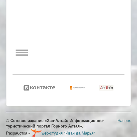
©
Сетевое издание «Хан-Алтай: Информационно-
Наверх
туристический портал Горного Алтая».
Разработка -
web-студия "Иван да Марья"