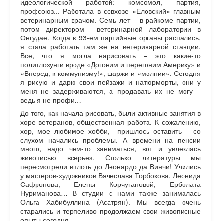
идеологической работой: комсомол, партия,
профсоюз... Работала в совхозе «Еловский» главным
ветеринарным врачом. Семь лет – в райкоме партии,
потом директором ветеринарной лаборатории в
Онгудае. Когда в 93-ем партийные органы распались,
я стала работать там же на ветеринарной станции.
Все, что я могла нарисовать – это какие-то
политлозунги вроде «Догоним и перегоним Америку» и
«Вперед, к коммунизму!», шаржи и «молнии». Сегодня
я рисую и дарю свои пейзажи и натюрморты, они у
меня не задерживаются, а продавать их не могу –
ведь я не профи…
До того, как начала рисовать, были активные занятия в
хоре ветеранов, общественная работа. К сожалению,
хор, мое любимое хобби, пришлось оставить – со
слухом начались проблемы. А времени на пенсии
много, надо чем-то заниматься, вот и увлеклась
живописью всерьез. Столько литературы мы
пересмотрели вплоть до Леонардо да Винчи! Учились
у мастеров-художников Вячеслава Торбокова, Леонида
Сафронова, Елены Корчугановой, Ерболата
Нуриманова… В студии с нами также занималась
Ольга Хабибуллина (Асатрян). Мы всегда очень
старались и терпеливо продолжаем свои живописные
опыты сегодня…