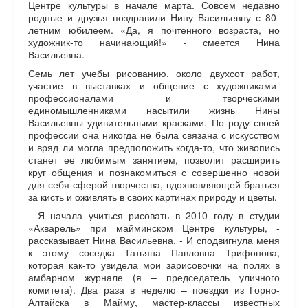
Центре культуры в начале марта. Совсем недавно
родные и друзья поздравили Нину Васильевну с 80-
летним юбилеем. «Да, я почтенного возраста, но
художник-то начинающий!» - смеется Нина
Васильевна.
Семь лет учебы рисованию, около двухсот работ,
участие в выставках и общение с художниками-
профессионалами и творческими
единомышленниками насытили жизнь Нины
Васильевны удивительными красками. По роду своей
профессии она никогда не была связана с искусством
и вряд ли могла предположить когда-то, что живопись
станет ее любимым занятием, позволит расширить
круг общения и познакомиться с совершенно новой
для себя сферой творчества, вдохновляющей браться
за кисть и оживлять в своих картинах природу и цветы.
- Я начала учиться рисовать в 2010 году в студии
«Акварель» при майминском Центре культуры, -
рассказывает Нина Васильевна. - И сподвигнула меня
к этому соседка Татьяна Павловна Трифонова,
которая как-то увидела мои зарисовочки на полях в
амбарном журнале (я – председатель уличного
комитета). Два раза в неделю – поездки из Горно-
Алтайска в Майму, мастер-классы известных