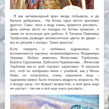
- Я как ветеринарный врач везде побывала, и до
Белухи добралась… На Алтае одно место красивее
другого. Горы, леса и воду очень нравится рисовать.
Дочь сейчас фото из поездок по Алтаю привозит, я
также их использую для работы. А Татьяна Павловна
Трифонова разводит великолепные цветы во дворе –
мы их рисуем с натуры. Такая красота!
Если говорить о любимых художниках, то
вспоминаются картины непревзойденного Владимира
Чукуева. Люблю живопись Вячеслава Торбокова,
Бориса Суразакова, Ерболата Нуриманова… Вячеслав
Торбоков как-то мой портрет нарисовал. Я просила
его, чтоб он изобразил меня с улыбкой, как у Моны
Лизы, но получилось очень серьезное лицо –
художнику важно было показать мудрость возраста. Но
я всегда шучу, что возраст возрастом, а мой день еще
не настал – так как я всё еще учусь рисовать…