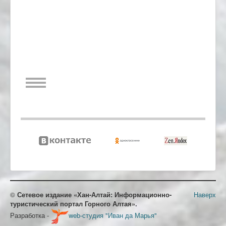
©
Сетевое издание «Хан-Алтай: Информационно-
Наверх
туристический портал Горного Алтая».
Разработка -
web-студия "Иван да Марья"