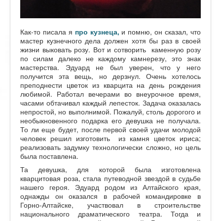
Как-то писала я
про кузнеца,
и помню, он сказал, что
мастер кузнечного дела должен хотя бы раз в своей
жизни выковать розу. Вот и сотворить каменную розу
по силам далеко не каждому камнерезу, это знак
мастерства. Эдуард не был уверен, что у него
получится эта вещь, но дерзнул. Очень хотелось
преподнести цветок из кварцита на день рождения
любимой. Работал вечерами во внеурочное время,
часами обтачивал каждый лепесток. Задача оказалась
непростой, но выполнимой. Пожалуй, столь дорогого и
необыкновенного подарка его девушка не получала.
То ли еще будет, после первой своей удачи молодой
человек решил изготовить из камня цветок ириса;
реализовать задумку технологически сложно, но цель
была поставлена.
Та девушка, для которой была изготовлена
кварцитовая роза, стала путеводной звездой в судьбе
нашего героя. Эдуард родом из Алтайского края,
однажды он оказался в рабочей командировке в
Горно-Алтайске, участвовал в строительстве
национального драматического театра. Тогда и