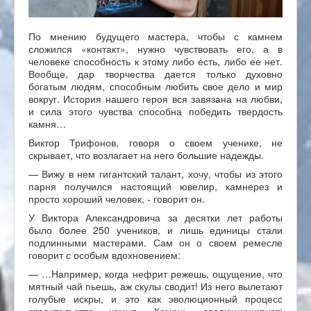
По мнению будущего мастера, чтобы с камнем
сложился «контакт», нужно чувствовать его, а в
человеке способность к этому либо есть, либо ее нет.
Вообще, дар творчества дается только духовно
богатым людям, способным любить свое дело и мир
вокруг. История нашего героя вся завязана на любви,
и сила этого чувства способна победить твердость
камня…
Виктор Трифонов, говоря о своем ученике, не
скрывает, что возлагает на него большие надежды.
— Вижу в нем гигантский талант, хочу, чтобы из этого
парня получился настоящий ювелир, камнерез и
просто хороший человек, - говорит он.
У Виктора Александровича за десятки лет работы
было более 250 учеников, и лишь единицы стали
подлинными мастерами. Сам он о своем ремесле
говорит с особым вдохновением:
— …Например, когда нефрит режешь, ощущение, что
мятный чай пьешь, аж скулы сводит! Из него вылетают
голубые искры, и это как эволюционный процесс
строительства камня. Камень эволюционирует: