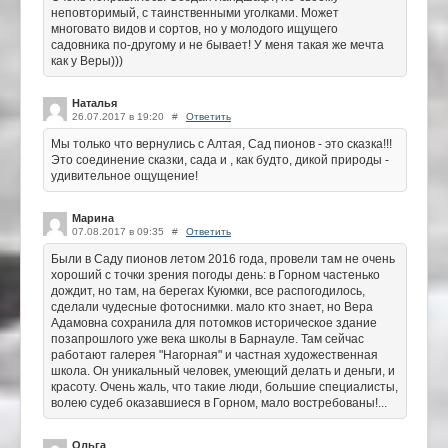
неповторимый, с таинственными уголками. Может
многовато видов и сортов, но у молодого ищущего
садовника по-другому и не бывает! У меня такая же мечта
как у Веры)))
Наталья
26.07.2017 в 19:20
#
Ответить
Мы только что вернулись с Алтая, Сад пионов - это сказка!!!
Это соединение сказки, сада и , как будто, дикой природы -
удивительное ощущение!
Марина
07.08.2017 в 09:35
#
Ответить
Были в Саду пионов летом 2016 года, провели там не очень
хороший с точки зрения погоды день: в Горном частенько
дождит, но там, на берегах Куюмки, все распогодилось,
сделали чудесные фотоснимки. мало кто знает, но Вера
Адамовна сохранила для потомков историческое здание
позапрошлого уже века школы в Барнауле. Там сейчас
работают галерея "Нагорная" и частная художественная
школа. Он уникальный человек, умеющий делать и деньги, и
красоту. Очень жаль, что такие люди, большие специалисты,
волею судеб оказавшиеся в Горном, мало востребованы!...
Ольга