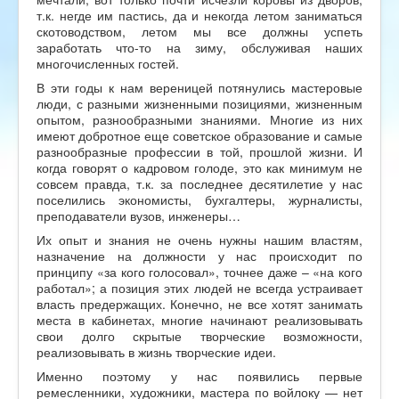
т.к. негде им пастись, да и некогда летом заниматься
скотоводством, летом мы все должны успеть
заработать что-то на зиму, обслуживая наших
многочисленных гостей.
В эти годы к нам вереницей потянулись мастеровые
люди, с разными жизненными позициями, жизненным
опытом, разнообразными знаниями. Многие из них
имеют добротное еще советское образование и самые
разнообразные профессии в той, прошлой жизни. И
когда говорят о кадровом голоде, это как минимум не
совсем правда, т.к. за последнее десятилетие у нас
поселились экономисты, бухгалтеры, журналисты,
преподаватели вузов, инженеры…
Их опыт и знания не очень нужны нашим властям,
назначение на должности у нас происходит по
принципу «за кого голосовал», точнее даже – «на кого
работал»; а позиция этих людей не всегда устраивает
власть предержащих. Конечно, не все хотят занимать
места в кабинетах, многие начинают реализовывать
свои долго скрытые творческие возможности,
реализовывать в жизнь творческие идеи.
Именно поэтому у нас появились первые
ремесленники, художники, мастера по войлоку — нет