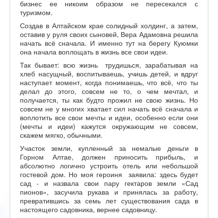
бизнес ее никоим образом не пересекался с
туризмом.
Создав в Алтайском крае солидный холдинг, а затем,
оставив у руля своих сыновей, Вера Адамовна решила
начать всё сначала. И именно тут на берегу Куюмки
она начала воплощать в жизнь все свои идеи.
Так бывает: всю жизнь трудишься, зарабатывая на
хлеб насущный, воспитываешь, учишь детей, и вдруг
наступает момент, когда понимаешь, что всё, что ты
делал до этого, совсем не то, о чем мечтал, и
получается, ты как будто прожил не свою жизнь. Но
совсем не у многих хватает сил начать всё сначала и
воплотить все свои мечты и идеи, особенно если они
(мечты и идеи) кажутся окружающим не совсем,
скажем мягко, обычными.
Участок земли, купленный за немалые деньги в
Горном Алтае, должен приносить прибыль, и
абсолютно логично устроить отель или небольшой
гостевой дом. Но моя героиня заявила: здесь будет
сад - и назвала свои пару гектаров земли «Сад
пионов», засучила рукава и принялась за работу,
превратившись за семь лет существования сада в
настоящего садовника, вернее садовницу.