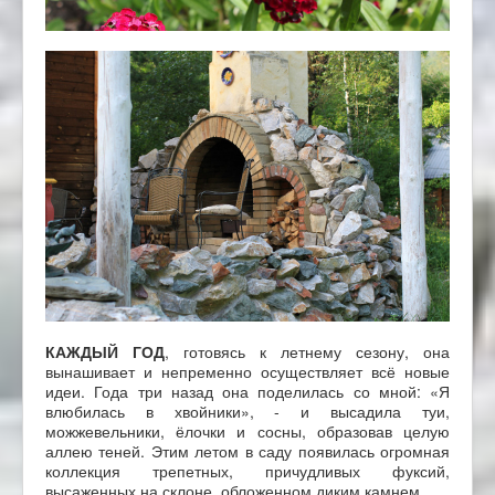
КАЖДЫЙ ГОД
, готовясь к летнему сезону, она
вынашивает и непременно осуществляет всё новые
идеи. Года три назад она поделилась со мной: «Я
влюбилась в хвойники», - и высадила туи,
можжевельники, ёлочки и сосны, образовав целую
аллею теней. Этим летом в саду появилась огромная
коллекция трепетных, причудливых фуксий,
высаженных на склоне, обложенном диким камнем.