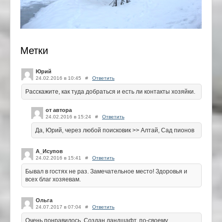
Метки
Юрий
24.02.2016 в 10:45
#
Ответить
Расскажите, как туда добраться и есть ли контакты хозяйки.
от автора
24.02.2016 в 15:24
#
Ответить
Да, Юрий, через любой поисковик >> Алтай, Сад пионов
А_Исупов
24.02.2016 в 15:41
#
Ответить
Бывал в гостях не раз. Замечательное место! Здоровья и
всех благ хозяевам.
Ольга
24.07.2017 в 07:04
#
Ответить
Очень понравилось. Создан ландшафт, по-своему