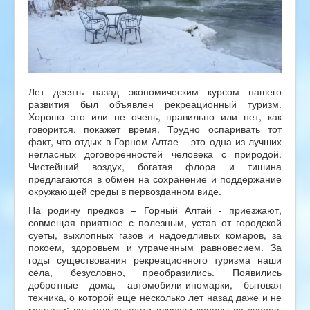
Лет десять назад экономическим курсом нашего
развития был объявлен рекреационный туризм.
Хорошо это или не очень, правильно или нет, как
говорится, покажет время. Трудно оспаривать тот
факт, что отдых в Горном Алтае – это одна из лучших
негласных договоренностей человека с природой.
Чистейший воздух, богатая флора и тишина
предлагаются в обмен на сохранение и поддержание
окружающей среды в первозданном виде.
На родину предков – Горный Алтай - приезжают,
совмещая приятное с полезным, устав от городской
суеты, выхлопных газов и надоедливых комаров, за
покоем, здоровьем и утраченным равновесием. За
годы существования рекреационного туризма наши
сёла, безусловно, преобразились. Появились
добротные дома, автомобили-иномарки, бытовая
техника, о которой еще несколько лет назад даже и не
мечтали; вот только почти исчезли коровы из дворов,