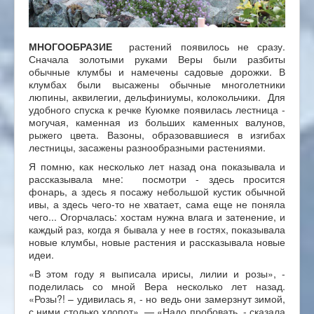
МНОГООБРАЗИЕ
растений появилось не сразу.
Сначала золотыми руками Веры были разбиты
обычные клумбы и намечены садовые дорожки. В
клумбах были высажены обычные многолетники
люпины, аквилегии, дельфиниумы, колокольчики. Для
удобного спуска к речке Куюмке появилась лестница -
могучая, каменная из больших каменных валунов,
рыжего цвета. Вазоны, образовавшиеся в изгибах
лестницы, засажены разнообразными растениями.
Я помню, как несколько лет назад она показывала и
рассказывала мне: посмотри - здесь просится
фонарь, а здесь я посажу небольшой кустик обычной
ивы, а здесь чего-то не хватает, сама еще не поняла
чего... Огорчалась: хостам нужна влага и затенение, и
каждый раз, когда я бывала у нее в гостях, показывала
новые клумбы, новые растения и рассказывала новые
идеи.
«В этом году я выписала ирисы, лилии и розы», -
поделилась со мной Вера несколько лет назад.
«Розы?! – удивилась я, - но ведь они замерзнут зимой,
с ними столько хлопот». — «Надо пробовать, - сказала