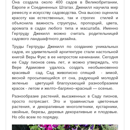
Она создала около 400 садов в Великобритании,
Европе и Соединенных Штатах. Джекилл научила мир
ремеслу и искусству садоводства. Она высоко оценила
красоту как естественных, так и строгих стилей и
объяснила важность структуры, пропорций, цвета,
аромата в садах любого типа и масштаба. Именно
Гертруду Джекилл можно считать родительницей
садового ландшафтного дизайна.
Труды Гертруды Джекилл по созданию уникальных
садов, их удивительной архитектуре стали настольной
книгой Веры Фукс в ее непростом начинании. Сегодня
ее Саду пионов семь лет, и можно утверждать, что
Вере Адамовне удалось создать необыкновенно
красивый сад. Сад живописно спящий - зимой,
весной просыпающийся от сна, радующий молодой
зеленью цветущий благоухающий разнообразием
красок - летом и желто–багряно–красный — осенью.
Разнообразие растений, высаженных в Саду пионов,
просто потрясает. Это и травянистые цветочные
растения, и декоративные многолетники, кустарники,
хвойные, березы, деревья декоративные и плодовые.
Но обо всем по порядку.