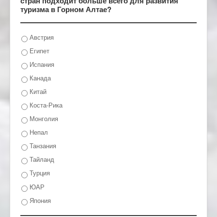
стран подходит больше всего для развития
туризма в Горном Алтае?
Австрия
Египет
Испания
Канада
Китай
Коста-Рика
Монголия
Непал
Танзания
Тайланд
Турция
ЮАР
Япония