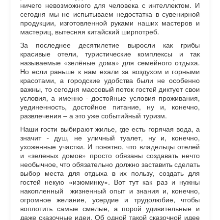
ничего невозможного для человека с интеллектом. И
сегодня мы не испытываем недостатка в сувенирной
продукции, изготовленной руками наших мастеров и
мастериц, вытесняя китайский ширпотреб.
За последнее десятилетие выросли как грибы
красивые отели, туристические комплексы и так
называемые «зелёные дома» для семейного отдыха.
Но если раньше к нам ехали за воздухом и горными
красотами, а городские удобства были не особенно
важны, то сегодня массовый поток гостей диктует свои
условия, а именно - достойные условия проживания,
уединенность, достойное питание, ну и, конечно,
развлечения – а это уже событийный туризм.
Наши гости выбирают жилье, где есть горячая вода, а
значит - душ, не уличный туалет, ну и, конечно,
ухоженные участки. И понятно, что владельцы отелей
и «зеленых домов» просто обязаны создавать нечто
необычное, что обязательно должно заставить сделать
выбор места для отдыха в их пользу, создать для
гостей некую «изюминку». Вот тут как раз и нужны
накопленный жизненный опыт и знания и, конечно,
огромное желание, усердие и трудолюбие, чтобы
воплотить самые смелые, а порой удивительные и
даже сказочные идеи. Об одной такой сказочной идее