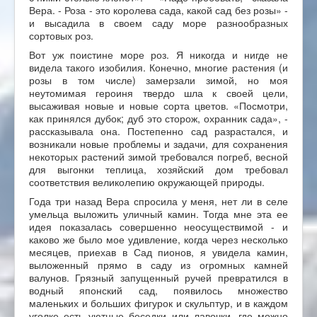
Вера. - Роза - это королева сада, какой сад без розы» -
и высадила в своем саду море разнообразных
сортовых роз.
Вот уж поистине море роз. Я никогда и нигде не
видела такого изобилия. Конечно, многие растения (и
розы в том числе) замерзали зимой, но моя
неутомимая героиня твердо шла к своей цели,
высаживая новые и новые сорта цветов. «Посмотри,
как принялся дубок; дуб это сторож, охранник сада», -
рассказывала она. Постепенно сад разрастался, и
возникали новые проблемы и задачи, для сохранения
некоторых растений зимой требовался погреб, весной
для выгонки теплица, хозяйский дом требовал
соответствия великолепию окружающей природы.
Года три назад Вера спросила у меня, нет ли в селе
умельца выложить уличный камин. Тогда мне эта ее
идея показалась совершенно неосуществимой - и
каково же было мое удивление, когда через несколько
месяцев, приехав в Сад пионов, я увидела камин,
выложенный прямо в саду из огромных камней
валунов. Грязный запущенный ручей превратился в
водный японский сад, появилось множество
маленьких и больших фигурок и скульптур, и в каждом
уголке есть уютные беседки или лавочки, где можно