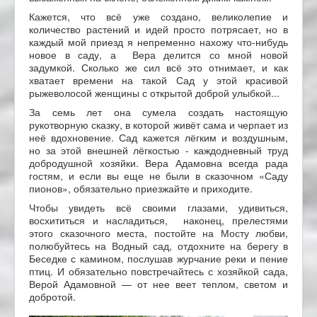
Кажется, что всё уже создано, великолепие и
количество растений и идей просто потрясает, но в
каждый мой приезд я непременно нахожу что-нибудь
новое в саду, а Вера делится со мной новой
задумкой. Сколько же сил всё это отнимает, и как
хватает времени на такой Сад у этой красивой
рыжеволосой женщины с открытой доброй улыбкой...
За семь лет она сумела создать настоящую
рукотворную сказку, в которой живёт сама и черпает из
неё вдохновение. Сад кажется лёгким и воздушным,
но за этой внешней лёгкостью - каждодневный труд
добродушной хозяйки. Вера Адамовна всегда рада
гостям, и если вы еще не были в сказочном «Саду
пионов», обязательно приезжайте и приходите.
Чтобы увидеть всё своими глазами, удивиться,
восхититься и насладиться, наконец, прелестями
этого сказочного места, постойте на Мосту любви,
полюбуйтесь на Водный сад, отдохните на берегу в
Беседке с камином, послушав журчание реки и пение
птиц. И обязательно повстречайтесь с хозяйкой сада,
Верой Адамовной — от нее веет теплом, светом и
добротой.