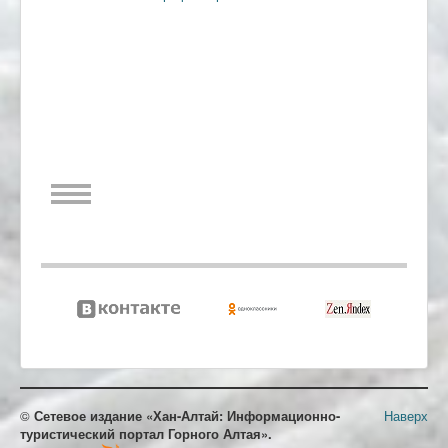
©
Сетевое издание «Хан-Алтай: Информационно-
Наверх
туристический портал Горного Алтая».