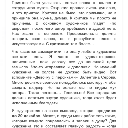
Приятно было услышать теплые слова от коллег и
сотрудников музея. Открытие прошло очень душевно,
и это приятно. Критики не было; это привычно, но в
принципе она нужна, думаю. К критике мы просто не
приучены. В основном художников гладят «по
шерстке», после чего автор пребывает в эдакой неге.
Нас хвалят в основном. Профессионалы должны
говорить свое слово, но в республике плохо с
искусствоведами. С критиками тем более…
Что касается самокритики, то она у любого художника
все-таки есть. Я часто не удовлетворяюсь
написанным, пока довожу все до конечной цели
замысла. Что-то исправляю и дополняю. Но мучений
художника на холсте не должно быть видно. Вот
вспомните «Девочку с персиками» Валентина Серова.
Много десятков сеансов понадобилось мастеру, чтобы
создать шедевр. Но на холсте мы не видим мук
автора. Такая легкость… Гениально! Все страдания
должны остаться внутри художника, тогда холст будет
исполненным благодати…
Я жду зрителя на свою выставку, которая продлится
до 20 декабря
. Может, и среди моих работ есть такие,
которые кому-то понравились и запали в душу? Для
художника это и составляет главную радость – когда