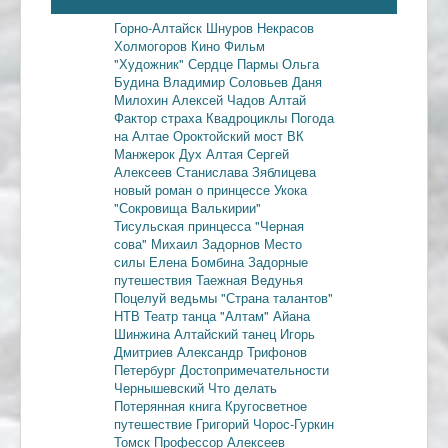
Горно-Алтайск
Шнуров
Некрасов
Холмогоров
Кино
Фильм
"Художник"
Сердце Пармы
Ольга
Будина
Владимир Соловьев
Даня
Милохин
Алексей Чадов
Алтай
Фактор страха
Квадроциклы
Погода
на Алтае
Ороктойский мост
ВК
Манжерок
Дух Алтая
Сергей
Алексеев
Станислава Зяблицева
новый роман о принцессе Укока
"Сокровища Валькирии"
Тисульская принцесса
"Черная
сова"
Михаил Задорнов
Место
силы
Елена Бомбина
Задорные
путешествия
Таежная Ведунья
Поцелуй ведьмы
"Страна талантов"
НТВ
Театр танца "Алтам"
Айана
Шинжина
Алтайский танец
Игорь
Дмитриев
Александр Трифонов
Петербург
Достопримечательности
Чернышевский
Что делать
Потерянная книга
Кругосветное
путешествие
Григорий Чорос-Гуркин
Томск
Профессор Алексеев