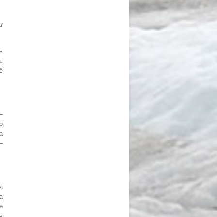
и
ь
.
ё
–
о
а
–
я
а
е
в