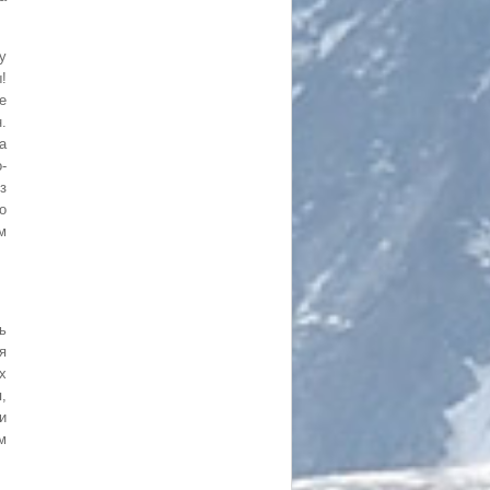
у
!
е
.
а
-
з
о
м
ь
я
х
,
и
м