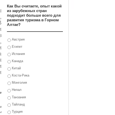
Как Вы считаете, опыт какой
ы
из зарубежных стран
подходит больше всего для
,
развития туризма в Горном
В
Алтае?
и
з
Австрия
,
Египет
м
а
Испания
я
Канада
м
Китай
и
Коста-Рика
Монголия
Непал
е
Танзания
Тайланд
и
Турция
ы