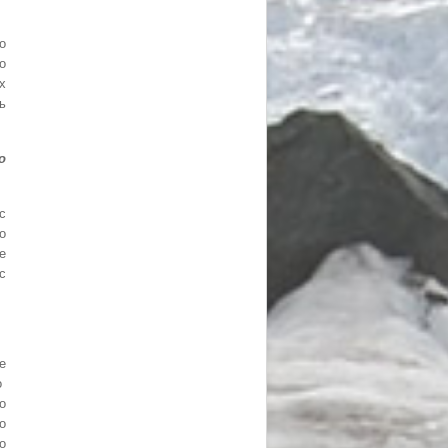
о
о
х
ь
о
с
о
е
с
е
о
о
о
о