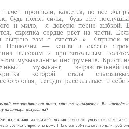
ипачей проникли, кажется, во все жанр
ок, будь полон силы, будь ему послушна
рого и мило, я доверю песне зыбкой. 
тся, скрипка сердце рвет на части. Есл
я сыграю вам о счастье...» Отрывок и
зы Пашкевич — капля в океане строк
ения высоким и пронзительным полето
 этом музыкальном инструменте. Кристин
вый музыкант, выразительнейша
скрипка которой стала счастливы
ского огня, сегодня рассказывает о себе 
омной самоотдачи от того, кто ею занимается. Вы никогда н
у на алтарь искусства?
читаю, что занятие чем-либо должно приносить удовлетворение, и есл
ртвах возникать просто не может! Не стоит себя жалеть, тогда и проблем