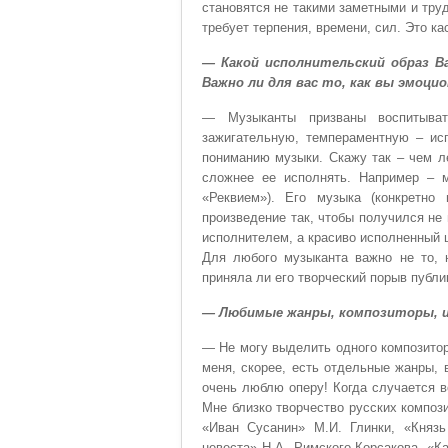
становятся не такими заметными и тру
требует терпения, времени, сил. Это ка
— Какой исполнительский образ В
Важно ли для вас то, как вы эмоц
— Музыканты призваны воспитыват
зажигательную, темпераментную – исп
пониманию музыки. Скажу так – чем л
сложнее ее исполнять. Например – м
«Реквием»). Его музыка (конкретно 
произведение так, чтобы получился не
исполнителем, а красиво исполненный 
Для любого музыканта важно не то, 
приняла ли его творческий порыв публи
— Любимые жанры, композиторы, и
— Не могу выделить одного композитор
меня, скорее, есть отдельные жанры, 
очень люблю оперу! Когда случается в
Мне близко творчество русских композ
«Иван Сусанин» М.И. Глинки, «Князь
невеста» Н.А. Римского-Корсакова, «К