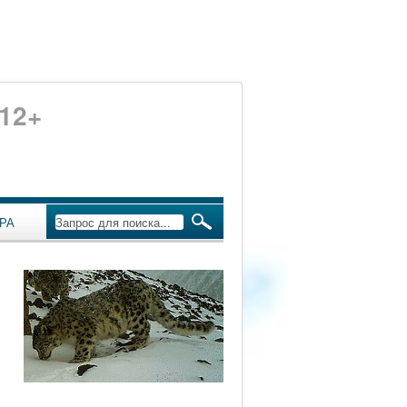
12+
РА