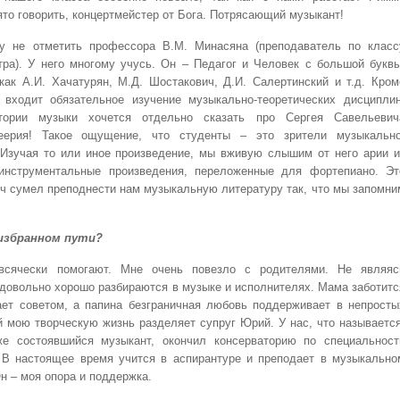
то говорить, концертмейстер от Бога. Потрясающий музыкант!
у не отметить профессора В.М. Минасяна (преподаватель по класс
тра). У него многому учусь. Он – Педагог и Человек с большой буквы
как А.И. Хачатурян, М.Д. Шостакович, Д.И. Салертинский и т.д. Кром
входит обязательное изучение музыкально-теоретических дисциплин
тории музыки хочется отдельно сказать про Сергея Савельевич
еерия! Такое ощущение, что студенты – это зрители музыкально
. Изучая то или иное произведение, мы вживую слышим от него арии и
инструментальные произведения, переложенные для фортепиано. Эт
ч сумел преподнести нам музыкальную литературу так, что мы запомни
избранном пути?
сячески помогают. Мне очень повезло с родителями. Не являяс
довольно хорошо разбираются в музыке и исполнителях. Мама заботитс
ает советом, а папина безграничная любовь поддерживает в непросты
 мою творческую жизнь разделяет супруг Юрий. У нас, что называется
е состоявшийся музыкант, окончил консерваторию по специальност
 В настоящее время учится в аспирантуре и преподает в музыкально
н – моя опора и поддержка.