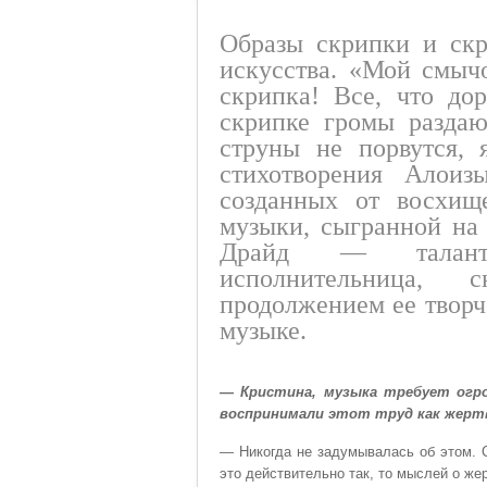
Образы скрипки и скр
искусства. «Мой смыч
скрипка! Все, что до
скрипке громы раздаю
струны не порвутся, 
стихотворения Алои
созданных от восхищ
музыки, сыгранной на
Драйд — талантли
исполнительница, 
продолжением ее творче
музыке.
— Кристина, музыка требует огр
воспринимали этот труд как жертв
— Никогда не задумывалась об этом. С
это действительно так, то мыслей о же