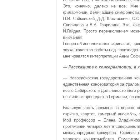
Это, конечно, далеко не все. Мне
филармонии. Величайшие симфонисты, п
П.И. Чайковский, Д.Д. Шостакович, С.
Свиридова и В.А. Гаврилина. Это, кон
Й.Гайдна. Просто перечислением можн
внимания!
Говоря об исполнителях-скрипачах, пр
звука, качества работы над произведе
мне нравятся интерпретации Анны Софи
— Расскажите о консерватории, в 
— Новосибирская государственная кон
единственная консерватория за Урало
всего Сибирского и Дальневосточного р
он живет и преподает в Германии, но е
Большую часть времени за период об
скрипка, квартет, камерный ансамбль,
Мой профессор – Елена Владимиро
протяжении четырех лет я совершенств
международных конкурсов. Скрипач 
является концертмейстер. Студента