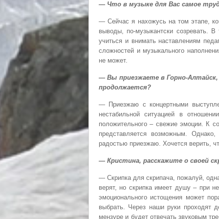
— Что в музыке для Вас самое тру
— Сейчас я нахожусь на том этапе, к
выводы, по-музыкантски созревать. В
учиться и внимать наставлениям педа
сложностей и музыкального наполнени
не может.
— Вы приезжаете в Горно-Алтайск,
продолжается?
— Приезжаю с концертными выступлен
нестабильной ситуацией в отношени
положительного – свежие эмоции. К с
представляется возможным. Однако,
радостью приезжаю. Хочется верить, чт
— Кристина, расскажите о своей скр
— Скрипка для скрипача, пожалуй, одн
верят, но скрипка имеет душу – при н
эмоционального истощения может пора
выбрать. Через наши руки проходят д
мензуре и будет отвечать звуковым тр