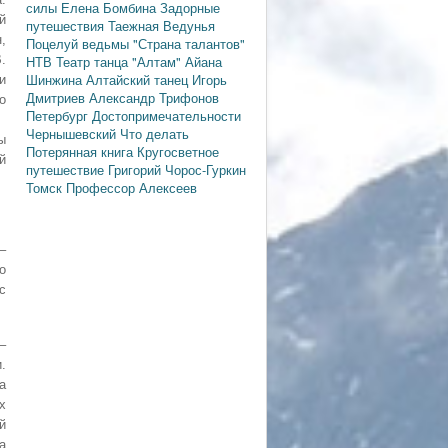
силы
Елена Бомбина
Задорные
й
путешествия
Таежная Ведунья
,
Поцелуй ведьмы
"Страна талантов"
НТВ
Театр танца "Алтам"
Айана
.
Шинжина
Алтайский танец
Игорь
и
Дмитриев
Александр Трифонов
о
Петербург
Достопримечательности
Чернышевский
Что делать
ы
Потерянная книга
Кругосветное
й
путешествие
Григорий Чорос-Гуркин
Томск
Профессор Алексеев
–
о
с
–
.
а
х
й
а