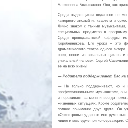
Алексеевна Большакова. Она, как приня
Среди выдающихся педагогов не мог
камерного ансамбля, квартета и оркес
Лично знаком с такими музыкантами, 
специальных предметов в программу 
Среди преподавателей кафедры ис
Коробейникова. Его уроки – это ф
драматического театра одного актера
опер, песни из вокальных циклов и 
уникальный человек! Сергей Савельеви
ее на всю жизнь!
— Родители поддерживают Вас на 
— Не только поддерживают, но и в
профессиональными музыкантами, они 
и переживает за меня и всегда помог
жизненных ситуациях. Кроме родителей
полное понимание друг друга. Он уж
«Оркестровые ударные инструменты».
лицее и колледже при консерватории. О