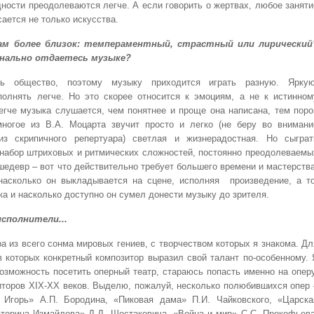
дности преодолеваются легче. А если говорить о жертвах, любое заняти
сается не только искусства.
ам более близок: темпераментный, страстный или лирический
ионально отдаетесь музыке?
ь общество, поэтому музыку приходится играть разную. Яркую
олнять легче. Но это скорее относится к эмоциям, а не к истинном
егче музыка слушается, чем понятнее и проще она написана, тем поро
ногое из В.А. Моцарта звучит просто и легко (не беру во внимани
из скрипичного репертуара) светлая и жизнерадостная. Но сыграт
 набор штриховых и ритмических сложностей, постоянно преодолеваемы
шедевр – вот что действительно требует большего времени и мастерства
насколько он выкладывается на сцене, исполняя произведение, а то
ка и насколько доступно он сумел донести музыку до зрителя.
сполнители...
а из всего сонма мировых гениев, с творчеством которых я знакома. Дл
в которых конкретный композитор выразил свой талант по-особенному. 
озможность посетить оперный театр, стараюсь попасть именно на оперу
иторов XIX-XX веков. Выделю, пожалуй, несколько полюбившихся опер 
 Игорь» А.П. Бородина, «Пиковая дама» П.И. Чайковского, «Царска
атерина Измайлова» Д.Д. Шостаковича, «Война и мир» С.С. Прокофьева