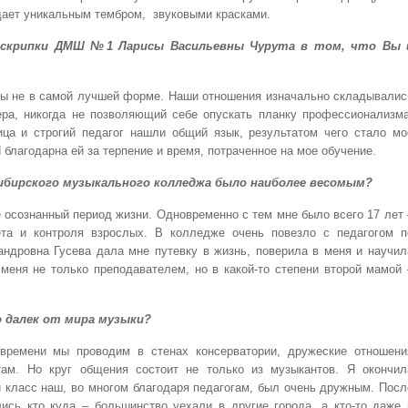
адает уникальным тембром, звуковыми красками.
су скрипки ДМШ №1 Ларисы Васильевны Чурута в том, что Вы 
ы не в самой лучшей форме. Наши отношения изначально складывалис
тера, никогда не позволяющий себе опускать планку профессионализма
ца и строгий педагог нашли общий язык, результатом чего стало мо
благодарна ей за терпение и время, потраченное на мое обучение.
сибирского музыкального колледжа было наиболее весомым?
осознанный период жизни. Одновременно с тем мне было всего 17 лет 
ета и контроля взрослых. В колледже очень повезло с педагогом п
андровна Гусева дала мне путевку в жизнь, поверила в меня и научил
меня не только преподавателем, но в какой-то степени второй мамой 
о далек от мира музыки?
времени мы проводим в стенах консерватории, дружеские отношени
ам. Но круг общения состоит не только из музыкантов. Я окончил
и класс наш, во многом благодаря педагогам, был очень дружным. Посл
ись кто куда – большинство уехали в другие города, а кто-то даже 