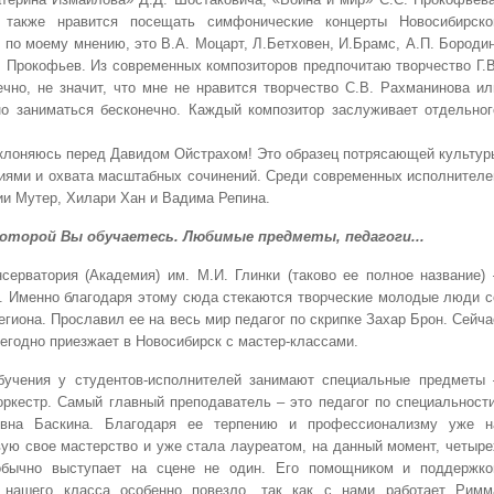
 также нравится посещать симфонические концерты Новосибирско
о моему мнению, это В.А. Моцарт, Л.Бетховен, И.Брамс, А.П. Бородин
С. Прокофьев. Из современных композиторов предпочитаю творчество Г.В
ечно, не значит, что мне не нравится творчество С.В. Рахманинова ил
о заниматься бесконечно. Каждый композитор заслуживает отдельног
еклоняюсь перед Давидом Ойстрахом! Это образец потрясающей культур
ниями и охвата масштабных сочинений. Среди современных исполнителе
и Мутер, Хилари Хан и Вадима Репина.
которой Вы обучаетесь. Любимые предметы, педагоги...
серватория (Академия) им. М.И. Глинки (таково ее полное название) 
м. Именно благодаря этому сюда стекаются творческие молодые люди с
егиона. Прославил ее на весь мир педагог по скрипке Захар Брон. Сейча
жегодно приезжает в Новосибирск с мастер-классами.
учения у студентов-исполнителей занимают специальные предметы 
 оркестр. Самый главный преподаватель – это педагог по специальности
вна Баскина. Благодаря ее терпению и профессионализму уже н
ую свое мастерство и уже стала лауреатом, на данный момент, четыре
обычно выступает на сцене не один. Его помощником и поддержко
м нашего класса особенно повезло, так как с нами работает Римм