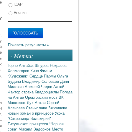
е
ЮАР
Япония
?
,
у
й
е
- Метки:
ь
х
Горно-Алтайск
Шнуров
Некрасов
Холмогоров
Кино
Фильм
.
"Художник"
Сердце Пармы
Ольга
,
Будина
Владимир Соловьев
Даня
Милохин
Алексей Чадов
Алтай
Фактор страха
Квадроциклы
Погода
на Алтае
Ороктойский мост
ВК
Манжерок
Дух Алтая
Сергей
я
Алексеев
Станислава Зяблицева
Я
новый роман о принцессе Укока
.
"Сокровища Валькирии"
–
Тисульская принцесса
"Черная
я
сова"
Михаил Задорнов
Место
.