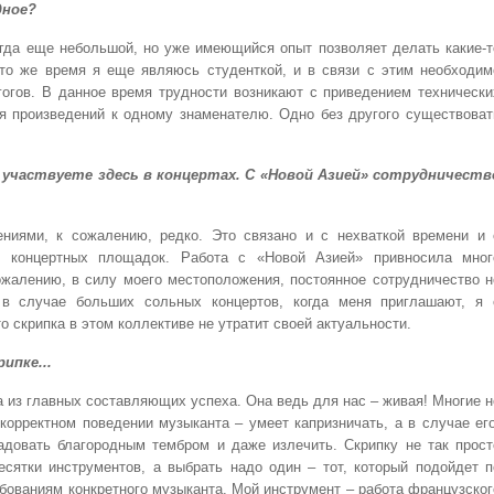
дное?
огда еще небольшой, но уже имеющийся опыт позволяет делать какие-т
 то же время я еще являюсь студенткой, и в связи с этим необходим
гогов. В данное время трудности возникают с приведением технически
я произведений к одному знаменателю. Одно без другого существоват
 участвуете здесь в концертах. С «Новой Азией» сотрудничеств
иями, к сожалению, редко. Это связано и с нехваткой времени и 
и концертных площадок. Работа с «Новой Азией» привносила мног
ожалению, в силу моего местоположения, постоянное сотрудничество н
 в случае больших сольных концертов, когда меня приглашают, я 
о скрипка в этом коллективе не утратит своей актуальности.
ипке...
а из главных составляющих успеха. Она ведь для нас – живая! Многие н
екорректном поведении музыканта – умеет капризничать, а в случае ег
довать благородным тембром и даже излечить. Скрипку не так прост
есятки инструментов, а выбрать надо один – тот, который подойдет п
ебованиям конкретного музыканта. Мой инструмент – работа французског