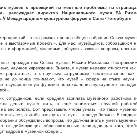
ких музеев с проекцией на местные проблемы на страница
ума» рассуждает директор Национального музея РА Римм
а V Международном культурном форуме в Санкт-Петербурге
мероприятий, в его рамках прошло общее собрание Союза музее
е и выставочные проекты». Для нас, музейщиков, собравшихся н
ься информацией, мнениями, обсудить важные вопросы, посетит
анных президентом Союза музеев России Михаилом Пиотровским
ервых, научное учреждение. Знаете, к музею нередко относятся как 
же раритетных, а к научным сотрудникам, соответственно, как 
р не до конца понимают, что музей – сфера на стыке науки 
ю государственную функцию по сохранению культурного наследия
всё».
 сотрудников, если средняя зарплата музейного работника п
эти деньги нужно жить, а ещё заниматься научной работой
а вес золота. Вот представьте, чтобы узнать, что такое музейно
 пять лет, а чтобы вникнуть его суть – гораздо больше. Я тридцат
собрании обсуждались вопросы, что должны знать и уметь музейны
но ли действующих образовательных площадок для того, чтоб
ит кадров в музейной сфере…