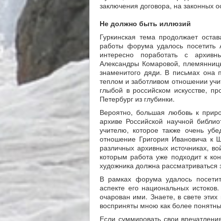
заключения договора, на законных 
Н
е должно быть
иллюзий
Гуркинская тема продолжает оста
работы форума удалось посетить 
интересно поработать с архивн
Александры Комаровой, племянницы
знаменитого дяди. В письмах она 
теплом и заботливом отношении учит
глыбой в российском искусстве, пр
Петербург из глубинки.
Вероятно, большая любовь к прир
архиве Российской научной библио
учителю, которое также очень убе
отношение Григория Ивановича к 
различных архивных источниках, во
которым работа уже подходит к кон
художника должна рассматриваться з
В рамках форума удалось посетить
аспекте его национальных истоков
очарован ими. Знаете, в свете эти
восприняты мною как более понятны
Если суммировать свои впечатления