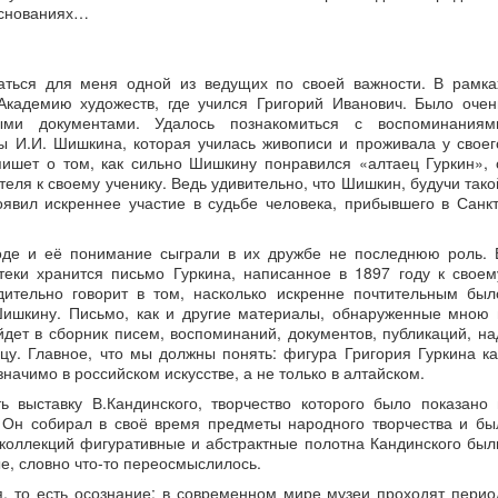
основаниях…
ваться для меня одной из ведущих по своей важности. В рамка
Академию художеств, где учился Григорий Иванович. Было очен
ыми документами. Удалось познакомиться с воспоминаниям
 И.И. Шишкина, которая училась живописи и проживала у своег
пишет о том, как сильно Шишкину понравился «алтаец Гуркин», 
еля к своему ученику. Ведь удивительно, что Шишкин, будучи тако
оявил искреннее участие в судьбе человека, прибывшего в Санкт
оде и её понимание сыграли в их дружбе не последнюю роль. 
теки хранится письмо Гуркина, написанное в 1897 году к своем
дительно говорит в том, насколько искренне почтительным был
Шишкину. Письмо, как и другие материалы, обнаруженные мною 
йдет в сборник писем, воспоминаний, документов, публикаций, на
цу. Главное, что мы должны понять: фигура Григория Гуркина ка
начимо в российском искусстве, а не только в алтайском.
 выставку В.Кандинского, творчество которого было показано 
. Он собирал в своё время предметы народного творчества и бы
х коллекций фигуративные и абстрактные полотна Кандинского был
е, словно что-то переосмыслилось.
, то есть осознание: в современном мире музеи проходят перио