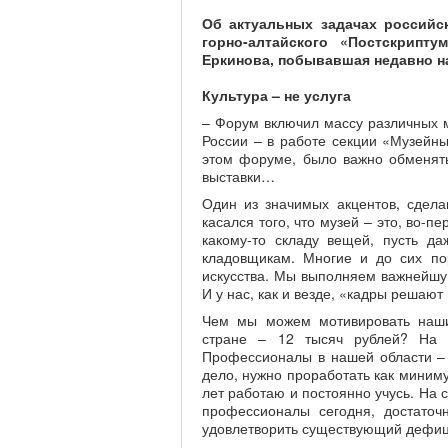
Об актуальных задачах российс
горно-алтайского «Постскрипт
Еркинова, побывавшая недавно н
К
ультура – не услуга
– Форум включил массу различных 
России – в работе секции «Музейны
этом форуме, было важно обменят
выставки…
Один из значимых акцентов, сдел
касался того, что музей – это, во-п
какому-то складу вещей, пусть да
кладовщикам. Многие и до сих по
искусства. Мы выполняем важнейшу
И у нас, как и везде, «кадры решают 
Чем мы можем мотивировать наших
стране – 12 тысяч рублей? На 
Профессионалы в нашей области – н
дело, нужно проработать как минимум
лет работаю и постоянно учусь. На 
профессионалы сегодня, достаточ
удовлетворить существующий дефиц