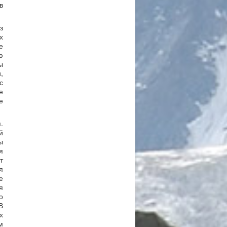
в
з
х
е
ю
ы
,
с
е
е
.
й
ы
я
т
я
е
я
о
В
х
м