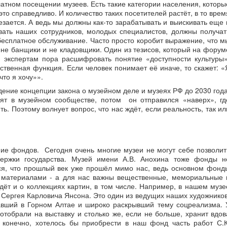
атном посещении музеев. Есть такие категории населения, которы
это справедливо. И количество таких посетителей растёт, в то врем
зается. А ведь мы должны как-то зарабатывать и выискивать еще 
ать наших сотрудников, молодых специалистов, должны получат
бесплатное обслуживание. Часто просто коробит выражение, что м
не банщики и не кладовщики. Один из тезисов, который на форум
 экспертам пора расшифровать понятие «доступности культуры»
арственная функция. Если человек понимает её иначе, то скажет: «
что я хочу»».
дение концепции закона о музейном деле и музеях РФ до 2030 года
ят в музейном сообществе, потом он отправился «наверх», гд
ь. Поэтому волнует вопрос, что нас ждёт, если реальность, так ил
е фондов. Сегодня очень многие музеи не могут себе позволит
держки государства. Музей имени А.В. Анохина тоже фонды н
тся, что прошлый век уже прошёл мимо нас, ведь основном фонд
 материалами - а для нас важны вещественные, мемориальные 
дёт и о коллекциях картин, в том числе. Например, в нашем музе
 Сергея Карловича Янсона. Это один из ведущих наших художников
авший в Горном Алтае и широко раскрывший тему соцреализма. 
отобрали на выставку и столько же, если не больше, хранит вдов
 конечно, хотелось бы приобрести в наш фонд часть работ С.К