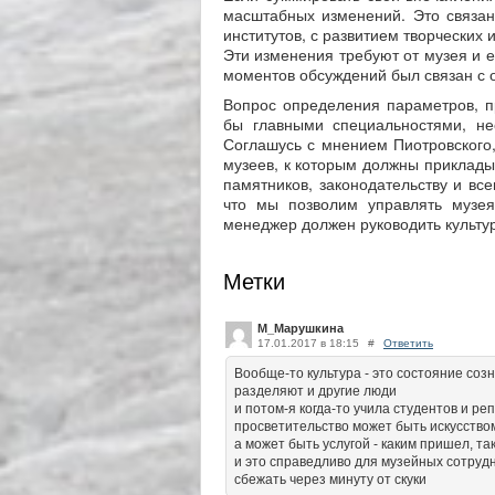
масштабных изменений. Это связа
институтов, с развитием творческих 
Эти изменения требуют от музея и е
моментов обсуждений был связан с о
Вопрос определения параметров, п
бы главными специальностями, не
Соглашусь с мнением Пиотровского,
музеев, к которым должны приклады
памятников, законодательству и вс
что мы позволим управлять музе
менеджер должен руководить культу
Метки
М_Марушкина
17.01.2017 в 18:15
#
Ответить
Вообще-то культура - это состояние созн
разделяют и другие люди
и потом-я когда-то учила студентов и ре
просветительство может быть искусством 
а может быть услугой - каким пришел, так
и это справедливо для музейных сотрудн
сбежать через минуту от скуки