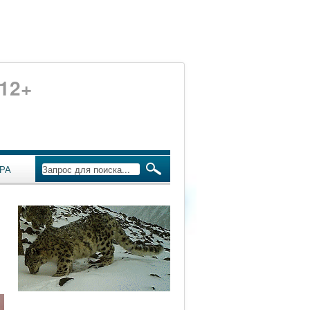
12+
РА