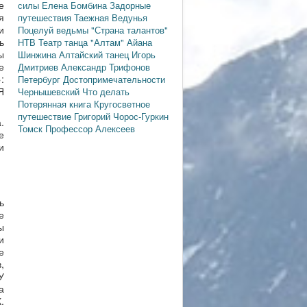
е
силы
Елена Бомбина
Задорные
я
путешествия
Таежная Ведунья
и
Поцелуй ведьмы
"Страна талантов"
ь
НТВ
Театр танца "Алтам"
Айана
ы
Шинжина
Алтайский танец
Игорь
е
Дмитриев
Александр Трифонов
:
Петербург
Достопримечательности
Я
Чернышевский
Что делать
Потерянная книга
Кругосветное
путешествие
Григорий Чорос-Гуркин
.
Томск
Профессор Алексеев
е
и
ь
е
ы
и
е
,
У
а
.