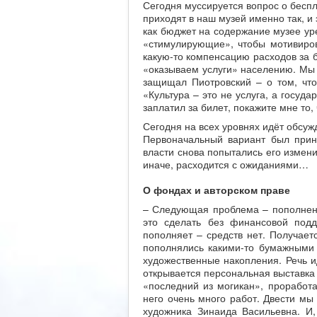
Сегодня муссируется вопрос о беспл
приходят в наш музей именно так, и 
как бюджет на содержание музее уре
«стимулирующие», чтобы мотивиров
какую-то компенсацию расходов за 
«оказываем услуги» населению. Мы 
защищал Пиотровский – о том, что
«Культура – это не услуга, а госуд
заплатил за билет, покажите мне то, 
Сегодня на всех уровнях идёт обсуж
Первоначальный вариант был прин
власти снова попытались его изменит
иначе, расходится с ожиданиями…
О
фондах
и авторском праве
– Следующая проблема – пополнени
это сделать без финансовой под
пополняет – средств нет. Получае
пополнялись какими-то бумажными
художественные накопления. Речь и
открывается персональная выставка
«последний из могикан», проработ
него очень много работ. Двести мы 
художника Зинаида Васильевна. И,