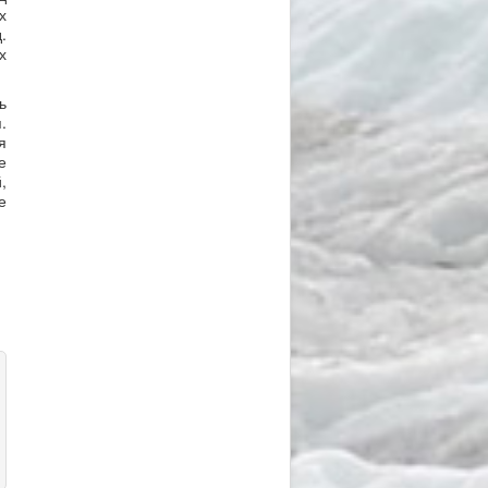
х
.
х
ь
.
я
е
,
е