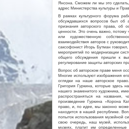
Янсона. Сможем ли мы это сделать, 
адрес Министерства культуры и Прав
В рамках культурного форума раб
обсуждавшихся вопросов был об а
признания авторского права, об 
ценности. Это очень важно, потому 
или художественную собственн
взаимодействия авторов с руководи
саксофонист Игорь Бутман говорил,
мероприятий по модернизации сист
общего обсуждения пришли к выв
регулирование защиты авторских пра
Вопрос об авторском праве меня осо
Многие используют изображения его
оглядки на наше авторское право
Григория Гуркина, которые здесь на
нашего знаменитого художника, имею
распространяться на названия, 
произведение Гуркина «Корона Ка
право, и, по идее, мы законно мож
находится в нашей республике. Воп
попыток использования музейной си
свою очередь, наш музей, исполь
музеях, платит им определенные 