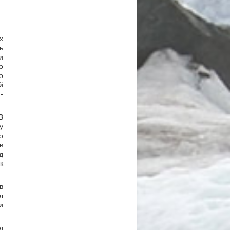
х
ь
и
о
о
й
-
В
у
о
в
д
к
в
л
и
д