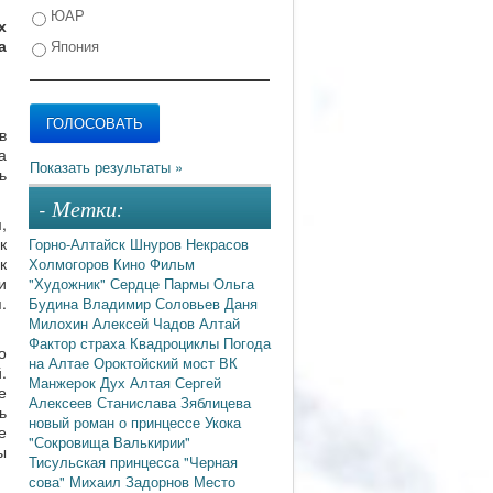
ЮАР
х
а
Япония
в
а
ь
- Метки:
,
к
Горно-Алтайск
Шнуров
Некрасов
к
Холмогоров
Кино
Фильм
и
"Художник"
Сердце Пармы
Ольга
.
Будина
Владимир Соловьев
Даня
Милохин
Алексей Чадов
Алтай
Фактор страха
Квадроциклы
Погода
о
на Алтае
Ороктойский мост
ВК
.
Манжерок
Дух Алтая
Сергей
е
Алексеев
Станислава Зяблицева
ь
новый роман о принцессе Укока
е
"Сокровища Валькирии"
ы
Тисульская принцесса
"Черная
сова"
Михаил Задорнов
Место