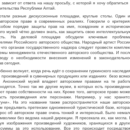
зависит от ответа на нашу просьбу, с которой я хочу обратиться 
ительства Республики Алтай.
отали разные дискуссионные площадки, круглые столы. Один и
вторском праве в современных реалиях. Говорили о критерия
особом порядке защиты прав на имя, псевдоним и исторически
что музей чётко должен знать, как защитить свою интеллектуальну
ость. На деловой площадке обсудили ключевые проблем
телями Российского авторского общества. Народный артист России
 что органам государственного надзора следует провести комплек
емы менеджмента отечественного авторского сообщества. И посл
оду о необходимости внесения изменений в законодательно
в сегодня.
бенно волнует, когда речь идёт о сохранении гуркинского наследия
 произведений в сувенирных продукциях или изданиях безо всяко
. Анохинский музей владеет авторскими правами на те работ
ходятся. Точно так же другие музеи, в которых есть произведени
т право собственности на них. Кроме того, авторское право може
часть произведения или персонажи. Например, у нас хранитс
туни». На это название также распространяется наше авторско
ем предъявить претензии одноименной туристической базе, котора
рос об авторском праве очень тонкий и интересный. Было немал
мволики без ведома нашей дирекции. Я пресекала их, как могла. 
зуя изображения произведений художников, хранящихся в други
суммы за это использование. Все это происходит посредство