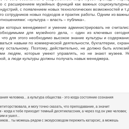
но с расширением музейных функций как важных социокультурны
индустрий, с появлением новых технологических возможностей и т.д
го сотрудников новых подходов и практик работы. Одним из важны
тношениями: «культура – власть – публика».
ри которых менеджмент и умение администрировать не считалис
обходимыми для музейного дела, – один из ключевых сегодня
 что для этого необходимо высокое знание культуры и содержани
ваться навыки по коммерческой деятельности, бухгалтерии, охран
ему остальному. Поэтому, действительно, не должно быть иллюзий
ями людям, которые умеют управлять, но не знают музеев. Н
рой, а люди культуры должны получать навык менеджера.
ания человека... а культура общества - это когда состояние сознания
петиторствовала, и могу точно сказать, что преподавание, а значит
- когда к тебе приходит темный десятиклассник, а через год он уже человек;
им и ушел...
иков... ты можешь рядом с экскурсоводом пережить катарсис, а можешь