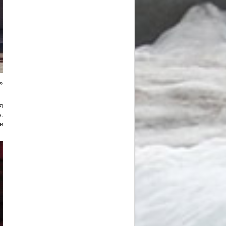
»
я
.
в