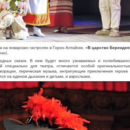
 на январских гастролях в Горно-Алтайске.
«В царстве Берендея
ках)
.
родных сказок. В нем будет много узнаваемых и полюбившихс
й специально для театра, отличается особой оригинальностью
корации, лирическая музыка, интригующие приключения героев 
тся на едином дыхании и детьми, и взрослыми.