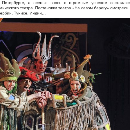
т-Петербурге, а осенью вновь с огромным успехом состоялис
емического театра. Постановки театра «На левом берегу» смотрели 
Сербии, Тунисе, Индии…