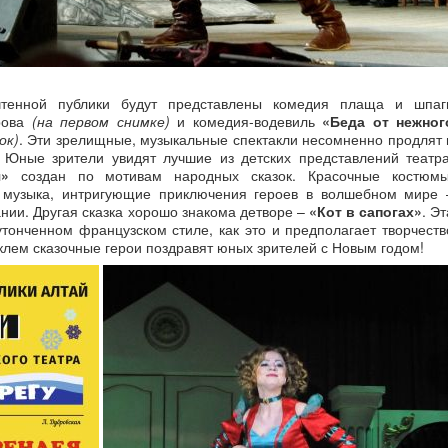
тенной публики будут представлены комедия плаща и шпаг
рова
(на первом снимке)
и комедия-водевиль
«Беда от нежног
ок)
. Эти зрелищные, музыкальные спектакли несомненно продлят 
 Юные зрители увидят лучшие из детских представлений театра
»
создан по мотивам народных сказок. Красочные костюмы
 музыка, интригующие приключения героев в волшебном мире 
нии. Другая сказка хорошо знакома детворе –
«Кот в сапогах»
. Эт
тонченном французском стиле, как это и предполагает творчеств
клем сказочные герои поздравят юных зрителей с Новым годом!