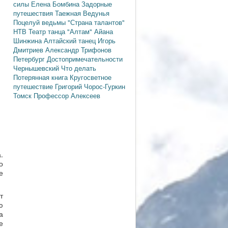
силы
Елена Бомбина
Задорные
путешествия
Таежная Ведунья
Поцелуй ведьмы
"Страна талантов"
НТВ
Театр танца "Алтам"
Айана
Шинжина
Алтайский танец
Игорь
Дмитриев
Александр Трифонов
Петербург
Достопримечательности
Чернышевский
Что делать
Потерянная книга
Кругосветное
путешествие
Григорий Чорос-Гуркин
Томск
Профессор Алексеев
.
о
е
т
ю
а
е