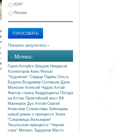
ЮАР
Япония
и
о
и
.
,
- Метки:
–
а
Горно-Алтайск
Шнуров
Некрасов
о
Холмогоров
Кино
Фильм
"Художник"
Сердце Пармы
Ольга
Будина
Владимир Соловьев
Даня
Милохин
Алексей Чадов
Алтай
Фактор страха
Квадроциклы
Погода
на Алтае
Ороктойский мост
ВК
Манжерок
Дух Алтая
Сергей
Алексеев
Станислава Зяблицева
новый роман о принцессе Укока
"Сокровища Валькирии"
Тисульская принцесса
"Черная
сова"
Михаил Задорнов
Место