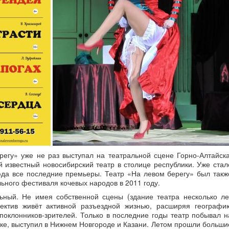
егу» уже не раз выступал на театральной сцене Горно-Алтайска
й известный новосибирский театр в столице республики. Уже стал
юда все последние премьеры. Театр «На левом берегу» был такж
ьного фестиваля кочевых народов в 2011 году.
ьный. Не имея собственной сцены (здание театра несколько ле
ллектив живёт активной разъездной жизнью, расширяя географи
 поклонников-зрителей. Только в последние годы театр побывал н
е, выступил в Нижнем Новгороде и Казани. Летом прошли больши