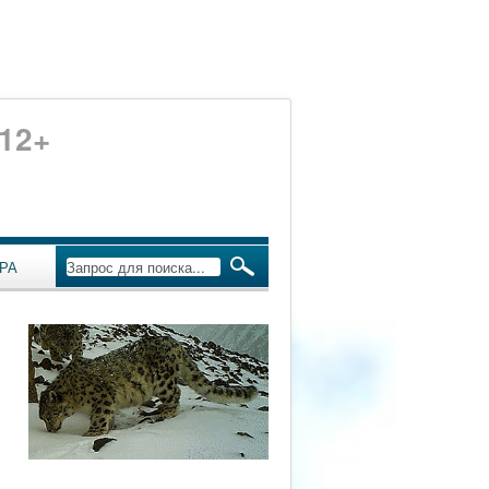
12+
РА