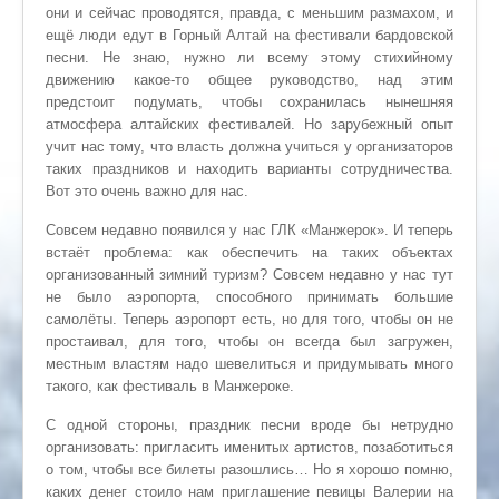
они и сейчас проводятся, правда, с меньшим размахом, и
ещё люди едут в Горный Алтай на фестивали бардовской
песни. Не знаю, нужно ли всему этому стихийному
движению какое-то общее руководство, над этим
предстоит подумать, чтобы сохранилась нынешняя
атмосфера алтайских фестивалей. Но зарубежный опыт
учит нас тому, что власть должна учиться у организаторов
таких праздников и находить варианты сотрудничества.
Вот это очень важно для нас.
Совсем недавно появился у нас ГЛК «Манжерок». И теперь
встаёт проблема: как обеспечить на таких объектах
организованный зимний туризм? Совсем недавно у нас тут
не было аэропорта, способного принимать большие
самолёты. Теперь аэропорт есть, но для того, чтобы он не
простаивал, для того, чтобы он всегда был загружен,
местным властям надо шевелиться и придумывать много
такого, как фестиваль в Манжероке.
С одной стороны, праздник песни вроде бы нетрудно
организовать: пригласить именитых артистов, позаботиться
о том, чтобы все билеты разошлись… Но я хорошо помню,
каких денег стоило нам приглашение певицы Валерии на