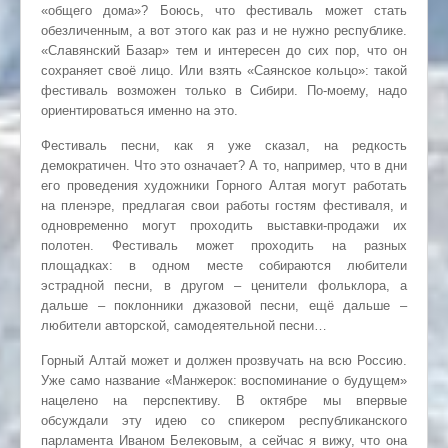
«общего дома»? Боюсь, что фестиваль может стать
обезличенным, а вот этого как раз и не нужно республике.
«Славянский Базар» тем и интересен до сих пор, что он
сохраняет своё лицо. Или взять «Саянское кольцо»: такой
фестиваль возможен только в Сибири. По-моему, надо
ориентироваться именно на это.
Фестиваль песни, как я уже сказал, на редкость
демократичен. Что это означает? А то, например, что в дни
его проведения художники Горного Алтая могут работать
на пленэре, предлагая свои работы гостям фестиваля, и
одновременно могут проходить выставки-продажи их
полотен. Фестиваль может проходить на разных
площадках: в одном месте собираются любители
эстрадной песни, в другом – ценители фольклора, а
дальше – поклонники джазовой песни, ещё дальше –
любители авторской, самодеятельной песни…
Горный Алтай может и должен прозвучать на всю Россию.
Уже само название «Манжерок: воспоминание о будущем»
нацелено на перспективу. В октябре мы впервые
обсуждали эту идею со спикером республиканского
парламента Иваном Белековым, а сейчас я вижу, что она