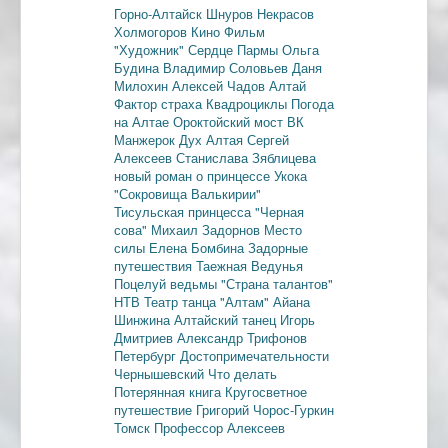
Горно-Алтайск
Шнуров
Некрасов
Холмогоров
Кино
Фильм
"Художник"
Сердце Пармы
Ольга
Будина
Владимир Соловьев
Даня
Милохин
Алексей Чадов
Алтай
Фактор страха
Квадроциклы
Погода
на Алтае
Ороктойский мост
ВК
Манжерок
Дух Алтая
Сергей
Алексеев
Станислава Зяблицева
новый роман о принцессе Укока
"Сокровища Валькирии"
Тисульская принцесса
"Черная
сова"
Михаил Задорнов
Место
силы
Елена Бомбина
Задорные
путешествия
Таежная Ведунья
Поцелуй ведьмы
"Страна талантов"
НТВ
Театр танца "Алтам"
Айана
Шинжина
Алтайский танец
Игорь
Дмитриев
Александр Трифонов
Петербург
Достопримечательности
Чернышевский
Что делать
Потерянная книга
Кругосветное
путешествие
Григорий Чорос-Гуркин
Томск
Профессор Алексеев