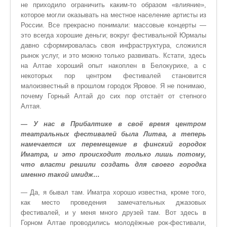
не приходило ограничить каким-то образом «влияние»,
которое могли оказывать на местное население артисты из
России. Все прекрасно понимали: массовые концерты —
это всегда хорошие деньги; вокруг фестивальной Юрмалы
давно сформировалась своя инфраструктура, сложился
рынок услуг, и это можно только развивать. Кстати, здесь
на Алтае хороший опыт накоплен в Белокурихе, а с
некоторых пор центром фестивалей становится
малоизвестный в прошлом городок Яровое. Я не понимаю,
почему Горный Алтай до сих пор отстаёт от степного
Алтая.
— У нас в Прибалтике в своё время центром
театральных фестивалей была Литва, а теперь
намечается их перемещение в финский городок
Иматра, и это происходит только лишь потому,
что власти решили создать для своего городка
именно такой имидж…
— Да, я бывал там. Иматра хорошо известна, кроме того,
как место проведения замечательных джазовых
фестивалей, и у меня много друзей там. Вот здесь в
Горном Алтае проводились молодёжные рок-фестивали,