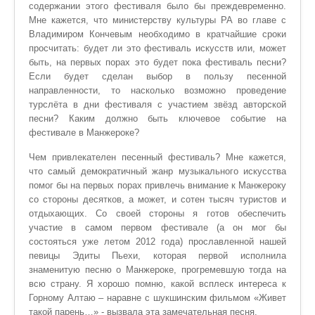
содержании этого фестиваля было бы преждевременно.
Мне кажется, что министерству культуры РА во главе с
Владимиром Кончевым необходимо в кратчайшие сроки
просчитать: будет ли это фестиваль искусств или, может
быть, на первых порах это будет пока фестиваль песни?
Если будет сделан выбор в пользу песенной
направленности, то насколько возможно проведение
турслёта в дни фестиваля с участием звёзд авторской
песни? Каким должно быть ключевое событие на
фестивале в Манжероке?
Чем привлекателен песенный фестиваль? Мне кажется,
что самый демократичный жанр музыкального искусства
помог бы на первых порах привлечь внимание к Манжероку
со стороны десятков, а может, и сотен тысяч туристов и
отдыхающих. Со своей стороны я готов обеспечить
участие в самом первом фестивале (а он мог бы
состояться уже летом 2012 года) прославленной нашей
певицы Эдиты Пьехи, которая первой исполнила
знаменитую песню о Манжероке, прогремевшую тогда на
всю страну. Я хорошо помню, какой всплеск интереса к
Горному Алтаю – наравне с шукшинским фильмом «Живет
такой парень…» - вызвала эта замечательная песня.