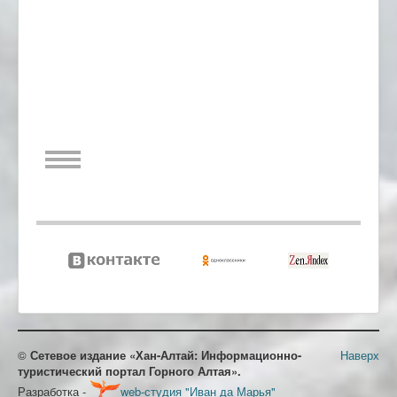
©
Сетевое издание «Хан-Алтай: Информационно-
Наверх
туристический портал Горного Алтая».
Разработка -
web-студия "Иван да Марья"