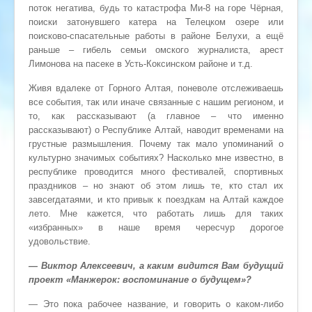
поток негатива, будь то катастрофа Ми-8 на горе Чёрная,
поиски затонувшего катера на Телецком озере или
поисково-спасательные работы в районе Белухи, а ещё
раньше – гибель семьи омского журналиста, арест
Лимонова на пасеке в Усть-Коксинском районе и т.д.
Живя вдалеке от Горного Алтая, поневоле отслеживаешь
все события, так или иначе связанные с нашим регионом, и
то, как рассказывают (а главное – что именно
рассказывают) о Республике Алтай, наводит временами на
грустные размышления. Почему так мало упоминаний о
культурно значимых событиях? Насколько мне известно, в
республике проводится много фестивалей, спортивных
праздников – но знают об этом лишь те, кто стал их
завсегдатаями, и кто привык к поездкам на Алтай каждое
лето. Мне кажется, что работать лишь для таких
«избранных» в наше время чересчур дорогое
удовольствие.
— Виктор Алексеевич, а каким видится Вам будущий
проект «Манжерок: воспоминание о будущем»?
— Это пока рабочее название, и говорить о каком-либо