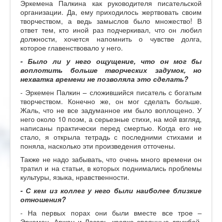
Эркемена Палкина как руководителя писательской
организации. Да, ему приходилось жертвовать своим
творчеством, а ведь замыслов было множество! В
ответ тем, кто иной раз подчеркивал, что он любил
должности, хочется напомнить о чувстве долга,
которое главенствовало у него.
- Было ли у него ощущение, что он мог бы
воплотить больше творческих задумок, но
нехватка времени не позволяла это сделать?
- Эркемен Палкин – сложившийся писатель с богатым
творчеством. Конечно же, он мог сделать больше.
Жаль, что не все задуманное им было воплощено. У
него около 10 поэм, а серьезные стихи, на мой взгляд,
написаны практически перед смертью. Когда его не
стало, я открыла тетрадь с последними стихами и
поняла, насколько эти произведения отточены.
Также не надо забывать, что очень много времени он
тратил и на статьи, в которых поднимались проблемы
культуры, языка, нравственности.
- С кем из коллег у него были наиболее близкие
отношения?
- На первых порах они были вместе все трое –
Эркемен, Аржан и Лазарь, крепко спаянные дружбой,