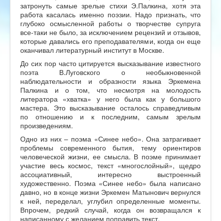
затронуть самые зрелые стихи Э.Палкина, хотя эта
работа касалась именно поэзии. Надо признать, что
глубоко осмысленной работы о творчестве супруга
все-таки не было, за исключением рецензий и отзывов,
которые давались его преподавателями, когда он еще
оканчивал литературный институт в Москве.
До сих пор часто цитируется высказывание известного
поэта В.Луговского о необыкновенной
наблюдательности и образности языка Эркемена
Палкина и о том, что несмотря на молодость
литератора «хватка» у него была как у большого
мастера. Это высказывание осталось справедливым
по отношению и к последним, самым зрелым
произведениям.
Одно из них – поэма «Синее небо». Она затрагивает
проблемы современного бытия, тему ориентиров
человеческой жизни, ее смысла. В поэме принимает
участие весь космос, текст «многослойный», щедро
ассоциативный, интересно выстроенный
художественно. Поэма «Синее небо» была написано
давно, но в конце жизни Эркемен Матынович вернулся
к ней, переделал, углубил определенные моменты.
Впрочем, редкий случай, когда он возвращался к
написанному с желанием поправить текст.