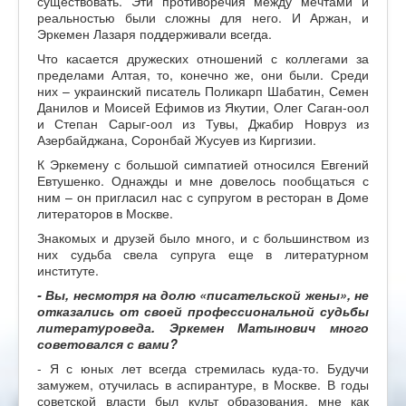
существовать. Эти противоречия между мечтами и
реальностью были сложны для него. И Аржан, и
Эркемен Лазаря поддерживали всегда.
Что касается дружеских отношений с коллегами за
пределами Алтая, то, конечно же, они были. Среди
них – украинский писатель Поликарп Шабатин, Семен
Данилов и Моисей Ефимов из Якутии, Олег Саган-оол
и Степан Сарыг-оол из Тувы, Джабир Новруз из
Азербайджана, Соронбай Жусуев из Киргизии.
К Эркемену с большой симпатией относился Евгений
Евтушенко. Однажды и мне довелось пообщаться с
ним – он пригласил нас с супругом в ресторан в Доме
литераторов в Москве.
Знакомых и друзей было много, и с большинством из
них судьба свела супруга еще в литературном
институте.
- Вы, несмотря на долю «писательской жены», не
отказались от своей профессиональной судьбы
литературоведа. Эркемен Матынович много
советовался с вами?
- Я с юных лет всегда стремилась куда-то. Будучи
замужем, отучилась в аспирантуре, в Москве. В годы
советской власти был культ образования, мне как