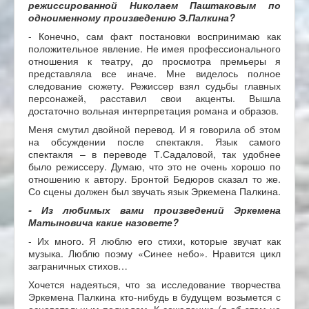
режиссированной Николаем Паштаковым по
одноименному произведению Э.Палкина?
- Конечно, сам факт постановки воспринимаю как
положительное явление. Не имея профессионального
отношения к театру, до просмотра премьеры я
представляла все иначе. Мне виделось полное
следование сюжету. Режиссер взял судьбы главных
персонажей, расставил свои акценты. Вышла
достаточно вольная интерпретация романа и образов.
Меня смутил двойной перевод. И я говорила об этом
на обсуждении после спектакля. Язык самого
спектакля – в переводе Т.Садаловой, так удобнее
было режиссеру. Думаю, что это не очень хорошо по
отношению к автору. Бронтой Бедюров сказал то же.
Со сцены должен был звучать язык Эркемена Палкина.
- Из любимых вами произведений Эркемена
Матыновича какие назовете?
- Их много. Я люблю его стихи, которые звучат как
музыка. Люблю поэму «Синее небо». Нравится цикл
заграничных стихов…
Хочется надеяться, что за исследование творчества
Эркемена Палкина кто-нибудь в будущем возьмется с