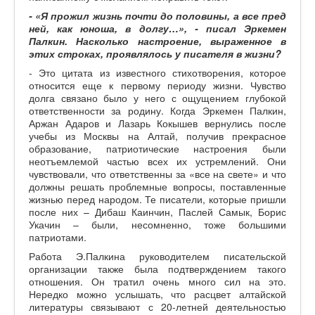
- «Я прожил жизнь почти до половины, а все пред
ней, как юноша, в долгу…», - писал Эркемен
Палкин. Насколько настроение, выраженное в
этих строках, проявлялось у писателя в жизни?
- Это цитата из известного стихотворения, которое
относится еще к первому периоду жизни. Чувство
долга связано было у него с ощущением глубокой
ответственности за родину. Когда Эркемен Палкин,
Аржан Адаров и Лазарь Кокышев вернулись после
учебы из Москвы на Алтай, получив прекрасное
образование, патриотические настроения были
неотъемлемой частью всех их устремлений. Они
чувствовали, что ответственны за «все на свете» и что
должны решать проблемные вопросы, поставленные
жизнью перед народом. Те писатели, которые пришли
после них – Дибаш Каинчин, Паслей Самык, Борис
Укачин – были, несомненно, тоже большими
патриотами.
Работа Э.Палкина руководителем писательской
организации также была подтверждением такого
отношения. Он тратил очень много сил на это.
Нередко можно услышать, что расцвет алтайской
литературы связывают с 20-летней деятельностью