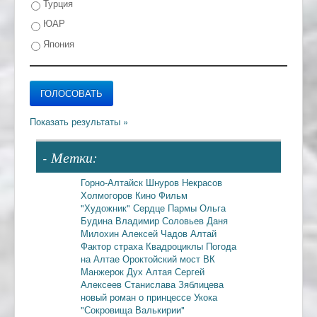
Турция
ЮАР
Япония
- Метки:
Горно-Алтайск
Шнуров
Некрасов
Холмогоров
Кино
Фильм
"Художник"
Сердце Пармы
Ольга
Будина
Владимир Соловьев
Даня
Милохин
Алексей Чадов
Алтай
Фактор страха
Квадроциклы
Погода
на Алтае
Ороктойский мост
ВК
Манжерок
Дух Алтая
Сергей
Алексеев
Станислава Зяблицева
новый роман о принцессе Укока
"Сокровища Валькирии"