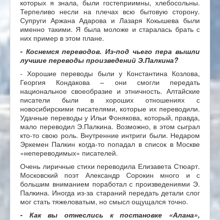
которых я знала, были гостеприимны, хлебосольны.
Терпеливо несли на плечах всю бытовую сторону.
Супруги Аржана Адарова и Лазаря Кокышева были
именно такими. Я была моложе и старалась брать с
них пример в этом плане.
- Коснемся переводов. Из-под чьего пера вышли
лучшие переводы произведений Э.Палкина?
- Хорошие переводы были у Константина Козлова,
Георгия Кондакова – они смогли передать
национальное своеобразие и этничность. Алтайские
писатели были в хороших отношениях с
новосибирскими писателями, которые их переводили.
Удачные переводы у Ильи Фонякова, который, правда,
мало переводил Э.Палкина. Возможно, в этом сыграл
кто-то свою роль. Внутренние интриги были. Недаром
Эркемен Палкин когда-то попадал в список в Москве
«непереводимых» писателей.
Очень лиричные стихи переводила Елизавета Стюарт.
Московский поэт Александр Сорокин много и с
большим вниманием поработал с произведениями Э.
Палкина. Иногда из-за стараний передать детали слог
мог стать тяжеловатым, но смысл ощущался точно.
- Как вы отнеслись к постановке «Алана»,