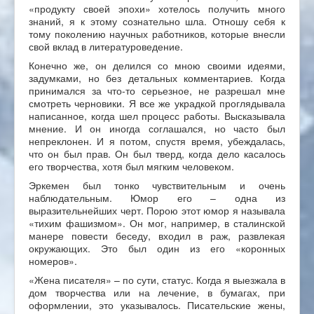
«продукту своей эпохи» хотелось получить много
знаний, я к этому сознательно шла. Отношу себя к
тому поколению научных работников, которые внесли
свой вклад в литературоведение.
Конечно же, он делился со мною своими идеями,
задумками, но без детальных комментариев. Когда
принимался за что-то серьезное, не разрешал мне
смотреть черновики. Я все же украдкой проглядывала
написанное, когда шел процесс работы. Высказывала
мнение. И он иногда соглашался, но часто был
непреклонен. И я потом, спустя время, убеждалась,
что он был прав. Он был тверд, когда дело касалось
его творчества, хотя был мягким человеком.
Эркемен был тонко чувствительным и очень
наблюдательным. Юмор его – одна из
выразительнейших черт. Порою этот юмор я называла
«тихим фашизмом». Он мог, например, в сталинской
манере повести беседу, входил в раж, развлекая
окружающих. Это был один из его «коронных
номеров».
«Жена писателя» – по сути, статус. Когда я выезжала в
дом творчества или на лечение, в бумагах, при
оформлении, это указывалось. Писательские жены,