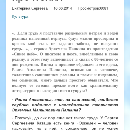
Екатерина Сергеева
16.06.2014
Просмотров:
6081
Культура
«…Если грудь я подставлю раздольным ветрам и водой
родника напоенный вернусь, будут мысли просторны и
крепок мой стан, не задавят заботы, не высушит
грудь…», - строки Эркемена Палкина из произведения
«Синее небо». О писателе и поэте, влюбленном в свою
родину, в этом году вспоминают в связи с 80-летием со
дня рождения. Взгляд в прошлое обращает и его вдова,
Раиса Атвасовна Палкина, вспоминая о человеке,
талантливо сочинявшем романы и поэмы и видевшем,
без сомнения, много дальше простого обывателя. Что
волнует ее сегодня прежде всего как хранительницу
литературного наследия своего супруга?
- Раиса Атвасовна, кто, на ваш взгляд, наиболее
глубоко подошел к исследованию творчества
Эркемена Матыновича Палкина?
- Пожалуй, до сих пор еще нет такого труда. У Сергея
Сергеевича Каташа есть книга «Эркемен – человек
ласковый», но в ней, к сожалению, он не успел