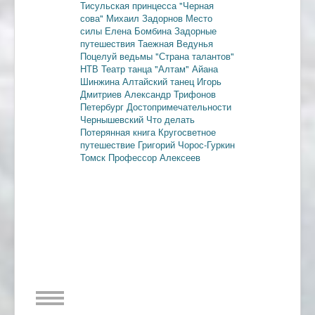
Тисульская принцесса
"Черная
сова"
Михаил Задорнов
Место
силы
Елена Бомбина
Задорные
путешествия
Таежная Ведунья
Поцелуй ведьмы
"Страна талантов"
НТВ
Театр танца "Алтам"
Айана
Шинжина
Алтайский танец
Игорь
Дмитриев
Александр Трифонов
Петербург
Достопримечательности
Чернышевский
Что делать
Потерянная книга
Кругосветное
путешествие
Григорий Чорос-Гуркин
Томск
Профессор Алексеев