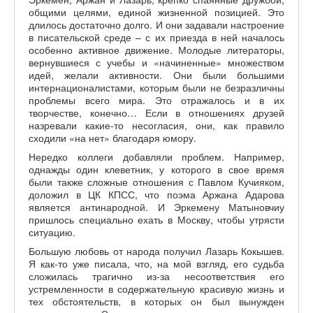
общими целями, единой жизненной позицией. Это
длилось достаточно долго. И они задавали настроение
в писательской среде – с их приезда в ней началось
особенно активное движение. Молодые литераторы,
вернувшиеся с учебы и «начиненные» множеством
идей, желали активности. Они были большими
интернационалистами, которым были не безразличны
проблемы всего мира. Это отражалось и в их
творчестве, конечно… Если в отношениях друзей
назревали какие-то несогласия, они, как правило
сходили «на нет» благодаря юмору.
Нередко коллеги добавляли проблем. Например,
однажды один клеветник, у которого в свое время
были также сложные отношения с Павлом Кучияком,
доложил в ЦК КПСС, что поэма Аржана Адарова
является антинародной. И Эркемену Матыновчиу
пришлось специально ехать в Москву, чтобы утрясти
ситуацию.
Большую любовь от народа получил Лазарь Кокышев.
Я как-то уже писала, что, на мой взгляд, его судьба
сложилась трагично из-за несоответствия его
устремленности в содержательную красивую жизнь и
тех обстоятельств, в которых он был вынужден