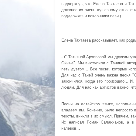
подчеркнув, что Елена Тахтаева и Та
должное их очень душевному отношени
поддержки» и поклонники певиц.
Елена Тахтаева рассказывает, как родил
- С Татьяной Архиповой мы дружим уже
Ойыне". Мы выступили с Таниной авто
петь дуэтом… Все песни, которые испо
Для нас с Таней очень важна песня "С
закончился, когда это произошло… И, 
людям. Для нас как артистов важно, чт
Песни на алтайском языке, исполнен
владеем им. Конечно, было непросто в
тексты, вникли в их смысл. Причем, зам
Их написал Роман Саланханов, а в е
напевов…