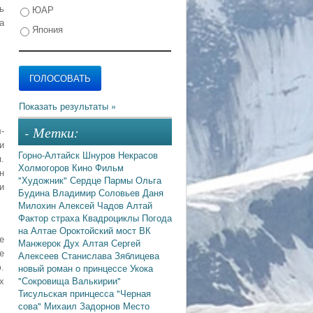
ЮАР
ь
а
Япония
- Метки:
-
и
Горно-Алтайск
Шнуров
Некрасов
.
Холмогоров
Кино
Фильм
н
"Художник"
Сердце Пармы
Ольга
и
Будина
Владимир Соловьев
Даня
Милохин
Алексей Чадов
Алтай
Фактор страха
Квадроциклы
Погода
на Алтае
Ороктойский мост
ВК
е
Манжерок
Дух Алтая
Сергей
е
Алексеев
Станислава Зяблицева
новый роман о принцессе Укока
.
"Сокровища Валькирии"
х
Тисульская принцесса
"Черная
сова"
Михаил Задорнов
Место