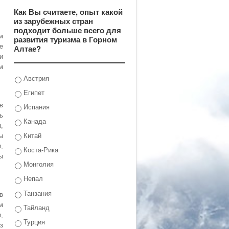
Как Вы считаете, опыт какой
из зарубежных стран
подходит больше всего для
м
развития туризма в Горном
е
Алтае?
и
м
Австрия
Египет
в
Испания
ь
Канада
,
Китай
ы
,
Коста-Рика
ы
Монголия
Непал
Танзания
в
м
Тайланд
,
Турция
з