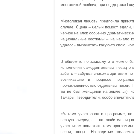
многоликой любви», при поддержке Гос
Многоликая любовь предпочла принять
случае. Сцена – белый помост вдали, 
черное на блок особенно драматически
национальные костюмы – на начало ко
удалось выработать какую-то свою, к
В общем-то по замыслу это можно бы
исполнении самодеятельных певиц оч
забыть – забудь» знакома зрителям п
возникавшие в процессе программ
проникновенностью отдельных песен. П
ты не был женщиной на земле…»), ко
Тамары Гвердцители, особо впечатлил
«Алтам» участвовал в программе, но 
первую очередь – на любительниц-в
участникам воплотить тему программы.
песни, танцы… Но родиться желаемом