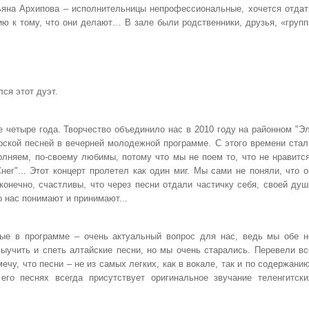
тьяна Архипова – исполнительницы непрофессиональные, хочется отдат
ю к тому, что они делают… В зале были родственники, друзья, «групп
ся этот дуэт.
 четыре года. Творчество объединило нас в 2010 году на районном "Эл
рской песней в вечерней молодежной программе. С этого времени стал
лняем, по-своему любимы, потому что мы не поем то, что не нравится
нег"... Этот концерт пролетел как один миг. Мы сами не поняли, что о
конечно, счастливы, что через песни отдали частичку себя, своей душ
о нас понимают и принимают...
ные в программе – очень актуальный вопрос для нас, ведь мы обе н
ыучить и спеть алтайские песни, но мы очень старались. Перевели вс
ечу, что песни – не из самых легких, как в вокале, так и по содержанию
го песнях всегда присутствует оригинальное звучание теленгитски