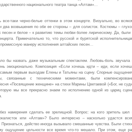
ударственного национального театра танца «Алтам»…
 все-таки черно-белые оттенки в этом концерте. Визуально, во всяко
и два возвышения по обе ее стороны – для солисток. Костюмы – глухо
х песен и белое – к развитию темы любви более лирическому. Да, были 
нцерта. Примечательно то, что русской и бурятской исполнительница
омпромиссную манеру исполнения алтайских песен…
ло бы назвать даже музыкальным спектаклем. Любовь-боль звучала 
ень эмоционально. Композиция «Если хочешь идти – иди, если хочеш
о самым первым выходам Елены и Татьяны на сцену. Спорные ощущения
ы, связанные с техническими моментами, были компенсирован
есня «Посвящение женщине» на стихи Марины Цветаевой («Бог, не суди
торую мы все прекрасно знаем по исполнению одной из цариц сцен
а.
без намерения сделать ее зрелищной. Вопрос: на кого зритель шел 
окалисток или «Алтам»? Было интересно – насколько удастся все
 Признаться, действо иногда вызывало смешанные чувства. Были стихи
у ощущение цельности все время что-то мешало. При этом, еще ра