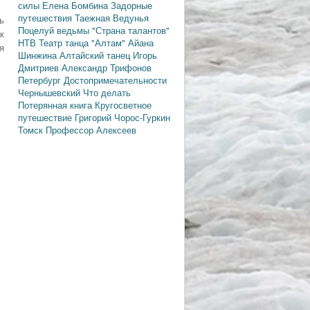
силы
Елена Бомбина
Задорные
путешествия
Таежная Ведунья
ь
Поцелуй ведьмы
"Страна талантов"
к
НТВ
Театр танца "Алтам"
Айана
я
Шинжина
Алтайский танец
Игорь
Дмитриев
Александр Трифонов
Петербург
Достопримечательности
Чернышевский
Что делать
Потерянная книга
Кругосветное
путешествие
Григорий Чорос-Гуркин
Томск
Профессор Алексеев