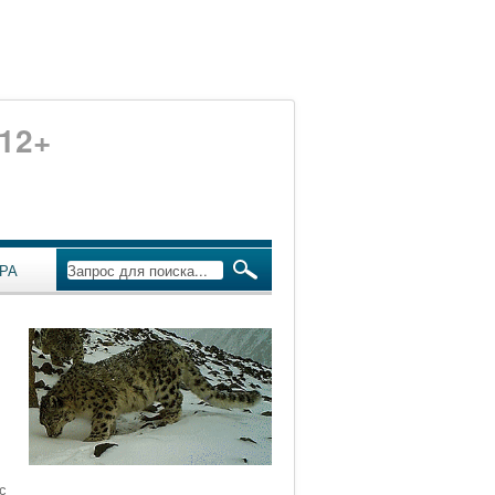
12+
РА
с