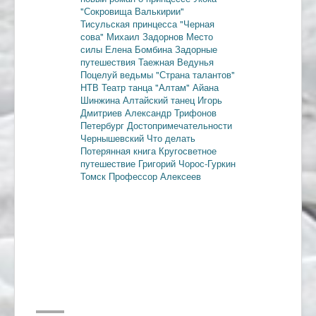
"Сокровища Валькирии"
Тисульская принцесса
"Черная
сова"
Михаил Задорнов
Место
силы
Елена Бомбина
Задорные
путешествия
Таежная Ведунья
Поцелуй ведьмы
"Страна талантов"
НТВ
Театр танца "Алтам"
Айана
Шинжина
Алтайский танец
Игорь
Дмитриев
Александр Трифонов
Петербург
Достопримечательности
Чернышевский
Что делать
Потерянная книга
Кругосветное
путешествие
Григорий Чорос-Гуркин
Томск
Профессор Алексеев