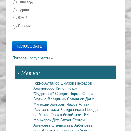
Тайланд
Турция
ЮАР
Япония
- Метки:
Горно-Алтайск
Шнуров
Некрасов
Холмогоров
Кино
Фильм
"Художник"
Сердце Пармы
Ольга
Будина
Владимир Соловьев
Даня
Милохин
Алексей Чадов
Алтай
Фактор страха
Квадроциклы
Погода
на Алтае
Ороктойский мост
ВК
Манжерок
Дух Алтая
Сергей
Алексеев
Станислава Зяблицева
новый роман о принцессе Укока