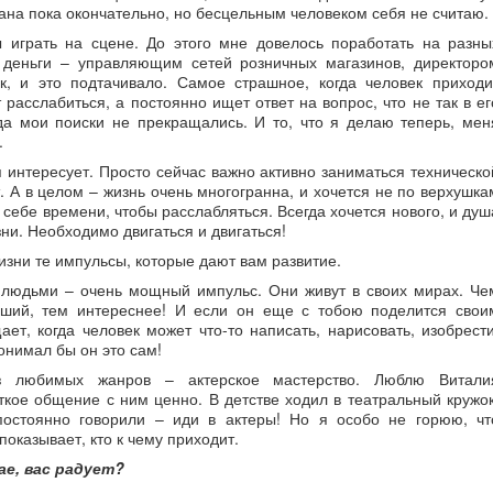
на пока окончательно, но бесцельным человеком себя не считаю.
 играть на сцене. До этого мне довелось поработать на разны
 деньги – управляющим сетей розничных магазинов, директоро
ак, и это подтачивало. Самое страшное, когда человек приходи
расслабиться, а постоянно ищет ответ на вопрос, что не так в ег
да мои поиски не прекращались. И то, что я делаю теперь, мен
.
 интересует. Просто сейчас важно активно заниматься техническо
. А в целом – жизнь очень многогранна, и хочется не по верхушка
 себе времени, чтобы расслабляться. Всегда хочется нового, и душ
ни. Необходимо двигаться и двигаться!
жизни те импульсы, которые дают вам развитие.
 людьми – очень мощный импульс. Они живут в своих мирах. Че
дший, тем интереснее! И если он еще с тобою поделится свои
т, когда человек может что-то написать, нарисовать, изобрести
онимал бы он это сам!
з любимых жанров – актерское мастерство. Люблю Витали
ткое общение с ним ценно. В детстве ходил в театральный кружок
 постоянно говорили – иди в актеры! Но я особо не горюю, чт
показывает, кто к чему приходит.
ае, вас радует?