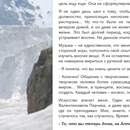
цель ищу еще. Она не сформулирова
Я не один день шел к тому, чтобы
должностях, приносящих неплохие
ресторана... Но что-то было не т
вечером домой, и он даже не может 
жизни. Это был долгий период, ког
устраивает вполне. На данном этапе
Музыка – не единственное, что меня
стороной игры, пополнять свой опыт
изучить многие вещи. Я не оставляю
не намерена мириться с рутиной жиз
- Я поняла, что вы очень цените от 
- Конечно! Общение с творческими
творчески человек более сумасше
миром… Меня, в принципе, восхищае
создать. Каждый человек – космос, п
Искусство влечет меня. Один и
Валентиновича Перчика, и даже кра
где он преподавал. Мне, знаете,
случилось так, как случилось. Время 
- То, что вы теперь дома, на Алт