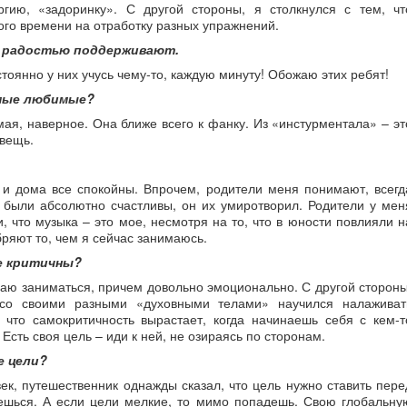
ргию, «задоринку». С другой стороны, я столкнулся с тем, чт
го времени на отработку разных упражнений.
 с радостью поддерживают.
стоянно у них учусь чему-то, каждую минуту! Обожаю этих ребят!
амые любимые?
ая, наверное. Она ближе всего к фанку. Из «инстурментала» – эт
вещь.
, и дома все спокойны. Впрочем, родители меня понимают, всегд
 были абсолютно счастливы, он их умиротворил. Родители у мен
 что музыка – это мое, несмотря на то, что в юности повлияли н
ряют то, чем я сейчас занимаюсь.
е критичны?
наю заниматься, причем довольно эмоционально. С другой стороны
, со своими разными «духовными телами» научился налаживат
что самокритичность вырастает, когда начинаешь себя с кем-т
 Есть своя цель – иди к ней, не озираясь по сторонам.
е цели?
ек, путешественник однажды сказал, что цель нужно ставить пере
ешься. А если цели мелкие, то мимо попадешь. Свою глобальну