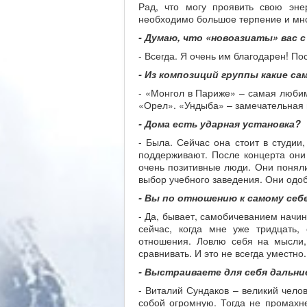
Рад, что могу проявить свою эне
необходимо большое терпение и мно
- Думаю, что «новоазиаты» вас
- Всегда. Я очень им благодарен! По
- Из композиций группы какие с
- «Монгол в Париже» – самая любим
«Орел». «Ундыба» – замечательная 
- Дома есть ударная установка?
- Была. Сейчас она стоит в студии
поддерживают. После концерта они
очень позитивные люди. Они поняли,
выбор учебного заведения. Они одоб
- Вы по отношению к самому себ
- Да, бывает, самобичеванием начи
сейчас, когда мне уже тридцать
отношения. Ловлю себя на мысли, 
сравнивать. И это не всегда уместно.
- Выстраиваете для себя дальни
- Виталий Сундаков – великий челов
собой огромную. Тогда не промахн