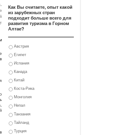
,
Как Вы считаете, опыт какой
о
из зарубежных стран
й
подходит больше всего для
развития туризма в Горном
у
Алтае?
м
Австрия
е
Египет
в
Испания
Канада
Китай
я
Коста-Рика
о
Монголия
ь
,
Непал
й
Танзания
Тайланд
Турция
в