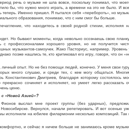
период речь о музыке не шла вовсе, поскольку понимал, что моег
тило бы, что нужно много играть, а времени на это не было. И все
ь теперь. Именно пришел. Я пытался себя «перебороть», но музык
циального образования, понимаю, что с ним смог бы больше.
печатление, что находитесь в своей родной стихии, исполняя н
 идет. Но бывают моменты, когда невольно осознаешь свою планку
ь с профессионалами хорошего уровня, но не получится чист
ешных музыкантов-самоучек. Жако Пасториус, например. Уровень 
нако позже нашлись те, кто критиковал его игру, говоря, что он «н
, личный опыт. Но не без помощи людей, конечно. У меня свои гуру
торых много слушаю, и среди тех, с кем могу общаться. Многи
рь Константинович Дмитриев, благодаря которому состоялось мо
 прекрасно сочиняет и исполняет, но умеет легко рассказать о
чень ценю.
 с «Новой Азией»?
 Фионов выслал мне проект группы (без ударных), предложи
 Новосибирске. Вернулся, начали репетировать. И вот осенью уж
 мы исполнили на юбилее филармонии несколько композиций. Так 
комфортно, и сейчас я ничем больше не занимаюсь кроме музыки