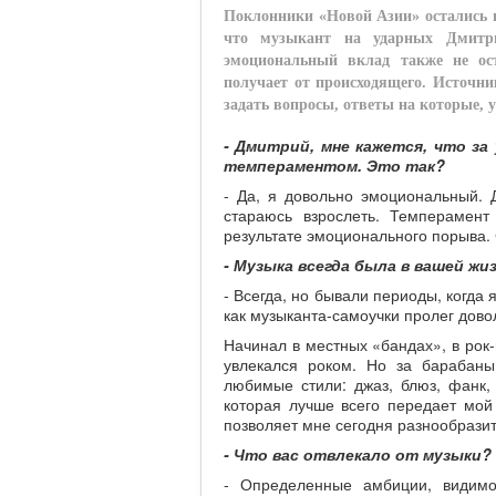
Поклонники «Новой Азии» остались п
что музыкант на ударных Дмитри
эмоциональный вклад также не ос
получает от происходящего. Источни
задать вопросы, ответы на которые, у
- Дмитрий, мне кажется, что з
темпераментом. Это так?
- Да, я довольно эмоциональный. 
стараюсь взрослеть. Темперамент
результате эмоционального порыва. 
- Музыка всегда была в вашей жи
- Всегда, но бывали периоды, когда 
как музыканта-самоучки пролег дово
Начинал в местных «бандах», в рок-
увлекался роком. Но за барабан
любимые стили: джаз, блюз, фанк, 
которая лучше всего передает мой
позволяет мне сегодня разнообразит
- Что вас отвлекало от музыки?
- Определенные амбиции, видимо