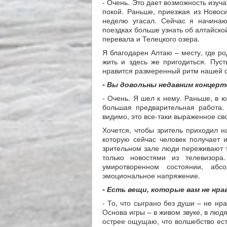
- Очень. Это дает возможность изуча
покой. Раньше, приезжая из Новоси
неделю угасал. Сейчас я начинаю
поездках больше узнать об алтайско
перевала и Телецкого озера.
Я благодарен Алтаю – месту, где ро
жить и здесь же пригодиться. Пус
нравится размеренный ритм нашей с
- Вы довольны недавним концер
- Очень. Я шел к нему. Раньше, в ю
большая предварительная работа.
видимо, это все-таки выраженное св
Хочется, чтобы зритель приходил 
которую сейчас человек получает и
зрительном зале люди переживают т
только новостями из телевизора
умиротворенном состоянии, аб
эмоциональное напряжение.
- Есть вещи, которые вам не нра
- То, что сыграно без души – не нр
Основа игры – в живом звуке, в люд
острее ощущаю, что волшебство есть