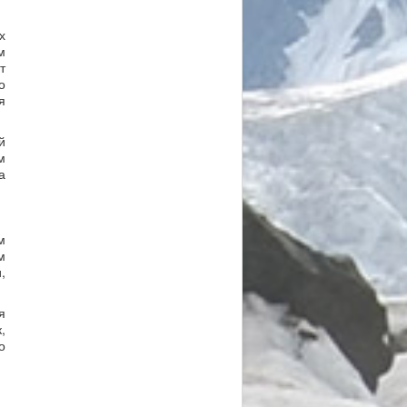
х
м
т
о
я
й
м
а
м
м
,
я
,
о