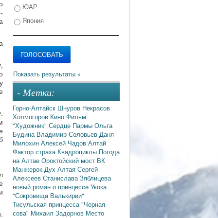
о
ЮАР
-
Япония
а
а
,
о
у
- Метки:
е
Горно-Алтайск
Шнуров
Некрасов
.
Холмогоров
Кино
Фильм
м
"Художник"
Сердце Пармы
Ольга
е
Будина
Владимир Соловьев
Даня
б
Милохин
Алексей Чадов
Алтай
Фактор страха
Квадроциклы
Погода
на Алтае
Ороктойский мост
ВК
Манжерок
Дух Алтая
Сергей
л
Алексеев
Станислава Зяблицева
е
новый роман о принцессе Укока
и
"Сокровища Валькирии"
Тисульская принцесса
"Черная
сова"
Михаил Задорнов
Место
.