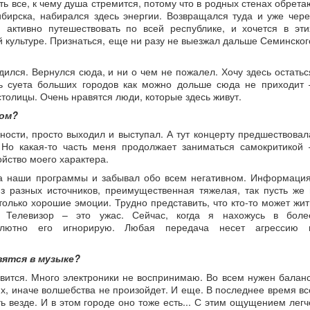
ть все, к чему душа стремится, потому что в родных стенах обрета
бирска, набирался здесь энергии. Возвращался туда и уже чере
 активно путешествовать по всей республике, и хочется в эти
й культуре. Признаться, еще ни разу не выезжал дальше Семинског
дился. Вернулся сюда, и ни о чем не пожалел. Хочу здесь остатьс
ть суета больших городов как можно дольше сюда не приходит 
толицы. Очень нравятся люди, которые здесь живут.
том?
ности, просто выходил и выступал. А тут концерту предшествовал
 Но какая-то часть меня продолжает заниматься самокритикой 
ойство моего характера.
на наши программы и забывал обо всем негативном. Информация
з разных источников, преимущественная тяжелая, так пусть же 
олько хорошие эмоции. Трудно представить, что кто-то может жит
. Телевизор – это ужас. Сейчас, когда я нахожусь в боле
солютно его игнорирую. Любая передача несет агрессию 
вятся в музыке?
авится. Много электроники не воспринимаю. Во всем нужен баланс
ях, иначе волшебства не произойдет. И еще. В последнее время вс
 везде. И в этом городе оно тоже есть... С этим ощущением легч