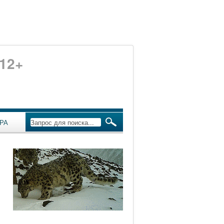
12+
РА