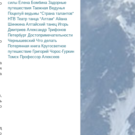
силы
Елена Бомбина
Задорные
о
путешествия
Таежная Ведунья
Поцелуй ведьмы
"Страна талантов"
НТВ
Театр танца "Алтам"
Айана
Шинжина
Алтайский танец
Игорь
Дмитриев
Александр Трифонов
Петербург
Достопримечательности
Чернышевский
Что делать
о
Потерянная книга
Кругосветное
путешествие
Григорий Чорос-Гуркин
Томск
Профессор Алексеев
а
я
а
,
ь
о
д
ю