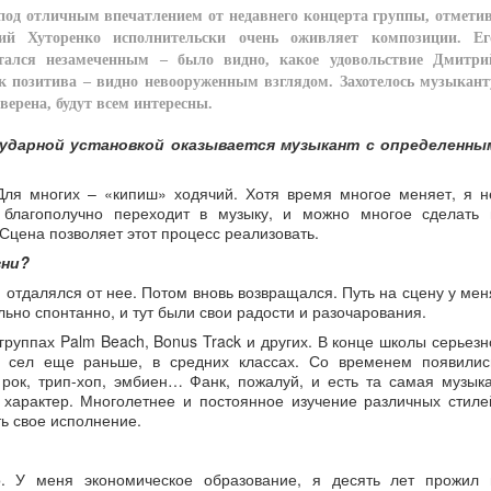
од отличным впечатлением от недавнего концерта группы, отметив
й Хуторенко исполнительски очень оживляет композиции. Ег
тался незамеченным – было видно, какое удовольствие Дмитри
к позитива – видно невооруженным взглядом. Захотелось музыкант
верена, будут всем интересны.
а ударной установкой оказывается музыкант с определенны
Для многих – «кипиш» ходячий. Хотя время многое меняет, я н
 благополучно переходит в музыку, и можно многое сделать 
Сцена позволяет этот процесс реализовать.
зни?
я отдалялся от нее. Потом вновь возвращался. Путь на сцену у мен
льно спонтанно, и тут были свои радости и разочарования.
группах Palm Beach, Bonus Track и других. В конце школы серьезн
ы сел еще раньше, в средних классах. Со временем появилис
рок, трип-хоп, эмбиен… Фанк, пожалуй, и есть та самая музыка
 характер. Многолетнее и постоянное изучение различных стиле
ь свое исполнение.
. У меня экономическое образование, я десять лет прожил 