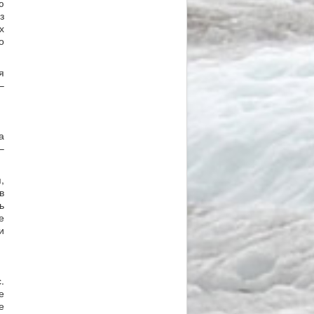
ю
з
х
о
я
–
а
–
,
в
ь
е
и
.
е
е