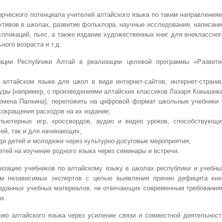
орческого потенциала учителей алтайского языка по таким направлениям
ективов в школах, развитие фольклора, научные исследования, написани
кспликаций, пьес, а также издание художественных книг для внеклассног
ного возраста и т.д.
зации Республики Алтай в реализации целевой программы «Развити
алтайском языке для школ в виде интернет-сайтов, интернет-страниц
туры (например, с произведениями алтайских классиков Лазаря Кокышева
емена Палкина), переложить на цифровой формат школьные учебники 
 сокращения расходов на их издание;
ьютерных игр, кроссвордов, аудио и видео уроков, способствующи
тей, так и для начинающих;
ди детей и молодежи через культурно-досуговые мероприятия;
тей на изучение родного языка через семинары и встречи.
ризацию учебников по алтайскому языку в школах республики и учебны
м независимых экспертов с целью выявления причин дефицита книг
 изданных учебных материалов, не отвечающих современным требования
х.
тию алтайского языка через усиление связи и совместной деятельност