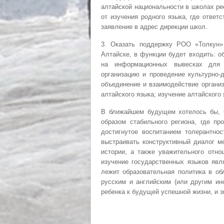
алтайской национальности в школах ре
от изучения родного языка, где ответ
заявление в адрес дирекции школ.
3. Оказать поддержку РОО «Толкун» 
Алтайске, в функции будет входить: о
на информационных вывесках для о
организацию и проведение культурно-
объединение и взаимодействие органи
алтайского языка; изучение алтайского
В ближайшем будущем хотелось бы, ч
образом стабильного региона, где п
достигнутое воспитанием толерантно
выстраивать конструктивный диалог м
истории, а также уважительного отно
изучение государственных языков явл
лежит образовательная политика в об
русским и английским (или другим ин
ребенка к будущей успешной жизни, и з