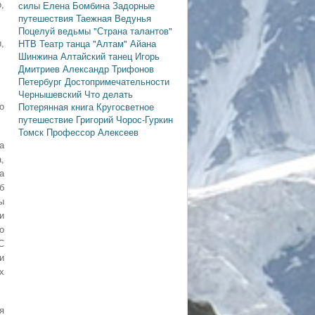
силы
Елена Бомбина
Задорные
,
путешествия
Таежная Ведунья
Поцелуй ведьмы
"Страна талантов"
НТВ
Театр танца "Алтам"
Айана
,
Шинжина
Алтайский танец
Игорь
Дмитриев
Александр Трифонов
Петербург
Достопримечательности
Чернышевский
Что делать
Потерянная книга
Кругосветное
о
путешествие
Григорий Чорос-Гуркин
Томск
Профессор Алексеев
а
,
а
б
ы
и
о
С
и
х
я