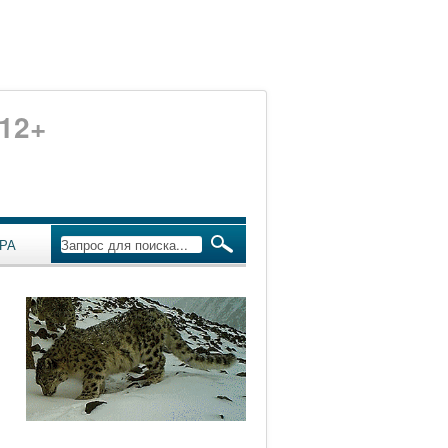
12+
РА