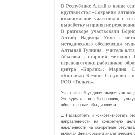
В Республике Алтай в конце се
круглый стол «Сохраним алтайск
ознакомление участников с ито
выработку и принятие резолюци
В разговоре участвовали Бори
Алтай; Надежда Уина - мето
методического обеспечения мун
Алтынай Туянина - учитель алта
Абысова - старший методист 
переподготовки работников обра
центра «Бирлик»; Марина Сви
«Бирлик»; Кемине Сатунова - п
РОО «Толкун».
Участники обсуждения выдвинули след
Эл Курултая по образованию, культу
общественным объединениям:
1. Рассмотреть и конкретизировать ре
направленности на конкретную цел
нацеленности на конкретные результ
включая финансовые и аналитические о