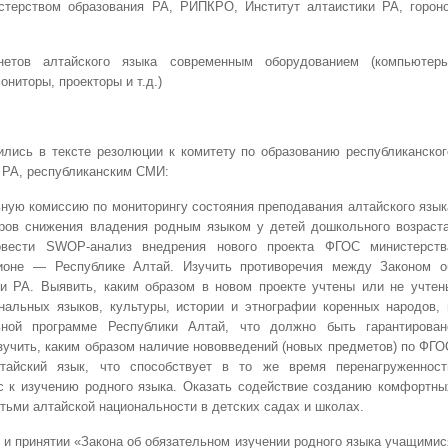
ерством образования РА, РИПКРО, Институт алтаистики РА, гороно
нетов алтайского языка современным оборудованием (компьютеры
ониторы, проекторы и т.д.)
ились в тексте резолюции к комитету по образованию республиканског
 РА, республиканским СМИ:
ьную комиссию по мониторингу состояния преподавания алтайского язык
ров снижения владения родным языком у детей дошкольного возраста
овести SWOP-анализ внедрения нового проекта ФГОС министерств
ионе — Республике Алтай. Изучить противоречия между Законом о
и РА. Выявить, каким образом в новом проекте учтены или не учтен
нальных языков, культуры, истории и этнографии коренных народов, 
ной программе Республики Алтай, что должно быть гарантирован
зучить, каким образом наличие нововведений (новых предметов) по ФГО
тайский язык, что способствует в то же время перенагруженност
с к изучению родного языка. Оказать содействие созданию комфортны
тьми алтайской национальности в детских садах и школах.
е и принятии «Закона об обязательном изучении родного языка учащимис