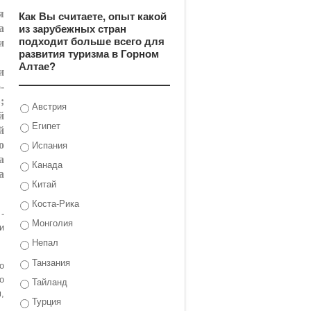
я
Как Вы считаете, опыт какой
из зарубежных стран
а
подходит больше всего для
и
развития туризма в Горном
Алтае?
и
-
;
Австрия
й
Египет
й
Испания
о
а
Канада
а
Китай
Коста-Рика
-
Монголия
и
Непал
Танзания
о
о
Тайланд
,
Турция