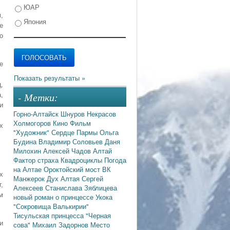
ЮАР
,
Япония
е
о
е
,
- Метки:
,
и
Горно-Алтайск
Шнуров
Некрасов
Холмогоров
Кино
Фильм
х
"Художник"
Сердце Пармы
Ольга
Будина
Владимир Соловьев
Даня
Милохин
Алексей Чадов
Алтай
Фактор страха
Квадроциклы
Погода
на Алтае
Ороктойский мост
ВК
х
Манжерок
Дух Алтая
Сергей
,
Алексеев
Станислава Зяблицева
м
новый роман о принцессе Укока
"Сокровища Валькирии"
Тисульская принцесса
"Черная
и
сова"
Михаил Задорнов
Место