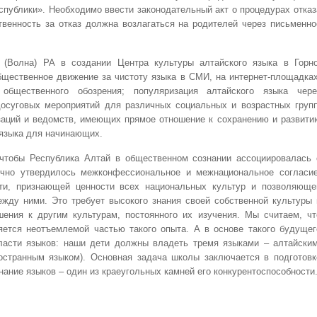
спублики». Необходимо ввести законодательный акт о процедурах отказ
ственность за отказ должна возлагаться на родителей через письменно
(Волна) РА в создании Центра культуры алтайского языка в Горно
бщественное движение за чистоту языка в СМИ, на интернет-площадках
бщественного обозрения; популяризация алтайского языка чере
досуговых мероприятий для различных социальных и возрастных групп
заций и ведомств, имеющих прямое отношение к сохранению и развити
 языка для начинающих.
тобы Республика Алтай в общественном сознании ассоциировалась 
рочно утвердилось межконфессиональное и межнациональное согласие
сти, признающей ценности всех национальных культур и позволяюще
ежду ними. Это требует высокого знания своей собственной культуры 
шения к другим культурам, постоянного их изучения. Мы считаем, чт
яется неотъемлемой частью такого опыта. А в основе такого будущег
ласти языков: наши дети должны владеть тремя языками – алтайским
остранным языком). Основная задача школы заключается в подготовк
нание языков – один из краеугольных камней его конкурентоспособности