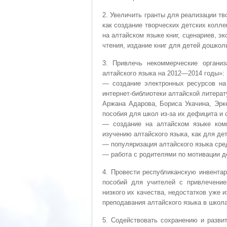
2. Увеличить гранты для реализации тв
как создание творческих детских колл
на алтайском языке книг, сценариев, э
чтения, издание книг для детей дошколь
3. Привлечь некоммерческие органи
алтайского языка на 2012—2014 годы»:
— создание электронных ресурсов на 
интернет-библиотеки алтайской литера
Аржана Адарова, Бориса Укачина, Эрк
пособия для школ из-за их дефицита и
— создание на алтайском языке комп
изучению алтайского языка, как для де
— популяризация алтайского языка сре
— работа с родителями по мотивации де
4. Провести республиканскую инвента
пособий для учителей с привлечение
низкого их качества, недостатков уже
преподавания алтайского языка в школа
5. Содействовать сохранению и разви