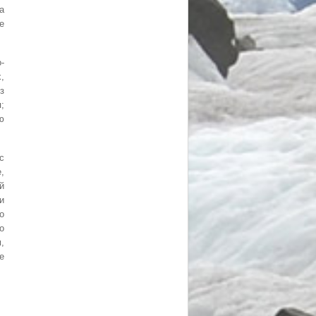
а
е
-
,
з
;
ю
с
,
й
и
о
о
,
е
.