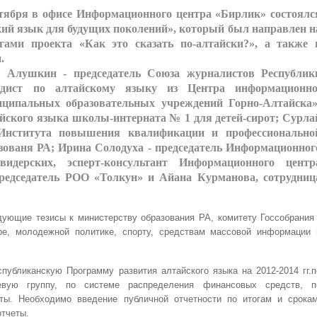
нтября в офисе Информационного центра «Бирлик» состоялс
ий язык для будущих поколений», который был направлен н
гами проекта «Как это сказать по-алтайски?», а также 
и.
с Алушкин - председатель Союза журналистов Республик
дист по алтайскому языку из Центра информационно
иципальных образовательных учреждений Горно-Алтайска»
йского языка школы-интерната № 1 для детей-сирот; Сурла
Института повышения квалификации и профессионально
зованя РА; Ирина Солодуха - председатель Информационног
дерских, эсперт-консультант Информационного центр
редседатель РОО «Толкун» и Айана Курманова, сотрудниц
ующие тезисы к министерству образования РА, комитету Госсобрания 
ре, молодежной политике, спорту, средствам массовой информации 
спубликанскую Программу развития алтайского языка на 2012-2014 гг.п
евую группу, по системе распределения финансовых средств, п
аты. Необходимо введение публичной отчетности по итогам и срокам
тчеты.