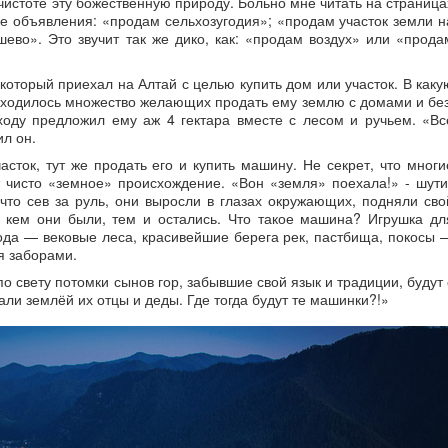
 чистоте эту божественную природу. Больно мне читать на страница
ые объявления: «продам сельхозугодия»; «продам участок земли н
ево». Это звучит так же дико, как: «продам воздух» или «прода
который приехал на Алтай с целью купить дом или участок. В каку
находилось множество желающих продать ему землю с домами и без
оду предложил ему аж 4 гектара вместе с лесом и ручьем. «Вс
ил он.
сток, тут же продать его и купить машину. Не секрет, что многи
чисто «земное» происхождение. «Вон «земля» поехала!» - шути
то сев за руль, они выросли в глазах окружающих, подняли сво
 кем они были, тем и остались. Что такое машина? Игрушка дл
рода — вековые леса, красивейшие берега рек, пастбища, покосы 
я заборами.
о свету потомки сынов гор, забывшие свой язык и традиции, будут 
вали землёй их отцы и деды. Где тогда будут те машинки?!»