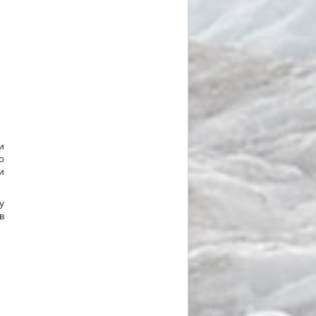
и
о
и
у
в