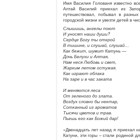
Имя Василия Голованя известно все
Алтай Василий приехал из Запо
путешествовал, побывал в разных
городской жизни и увезти детей в чи
Слышишь, ангелы поют
И уносят наши души?
Сердце Богу ты открой
В тишине, и слушай, слушай…
Как бежит, шумит Катунь —
Дочь Белухи и Алтая,
Нам неся Любовь и свет,
Жарким летом остужая.
Как играют облака
На заре и в час заката
И меняются леса
От зеленого до злата.
Воздух словно бы нектар,
Сотканный из ароматов
Тысячи цветов и трав.
Пьешь его как Божий дар!
«Двенадцать лет назад я приехал на
Катуни, эти горы – стали родиной д