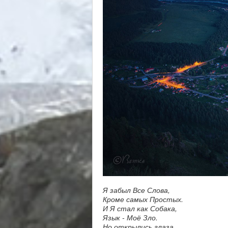
Я забыл Все Слова,
Кроме самых Простых.
И Я стал как Собака,
Язык - Моё Зло.
Но открылись глаза,