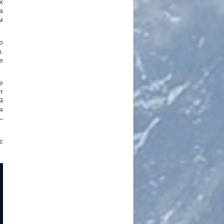
х
а
м
ю
.
е
е
т
й
я
—
с