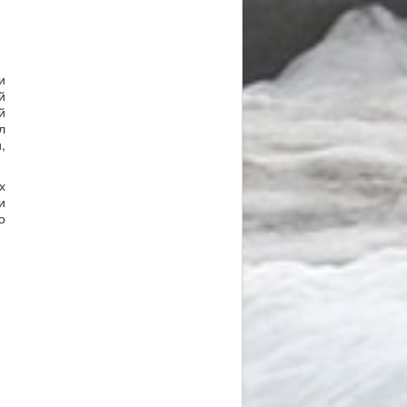
и
й
й
л
,
х
и
о