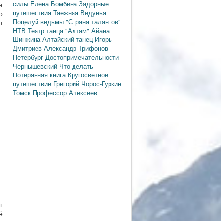
силы
Елена Бомбина
Задорные
а
путешествия
Таежная Ведунья
о
Поцелуй ведьмы
"Страна талантов"
т
НТВ
Театр танца "Алтам"
Айана
Шинжина
Алтайский танец
Игорь
Дмитриев
Александр Трифонов
Петербург
Достопримечательности
Чернышевский
Что делать
Потерянная книга
Кругосветное
путешествие
Григорий Чорос-Гуркин
Томск
Профессор Алексеев
г
ё