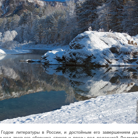
Годом литературы в России, и достойным его завершением дл
выход третьего сборника стихов и прозы под редакцией Людмил