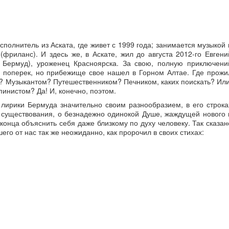
сполнитель из Аската, где живет с 1999 года; занимается музыкой 
(фриланс). И здесь же, в Аскате, жил до августа 2012-го Евгени
- Бермуд), уроженец Красноярска. За свою, полную приключени
и поперек, но прибежище свое нашел в Горном Алтае. Где прожи
л? Музыкантом? Путешественником? Печником, каких поискать? Или
инистом? Да! И, конечно, поэтом.
ирики Бермуда значительно своим разнообразием, в его строка
существования, о безнадежно одинокой Душе, жаждущей нового 
конца объяснить себя даже близкому по духу человеку. Так сказан
его от нас так же неожиданно, как пророчил в своих стихах: