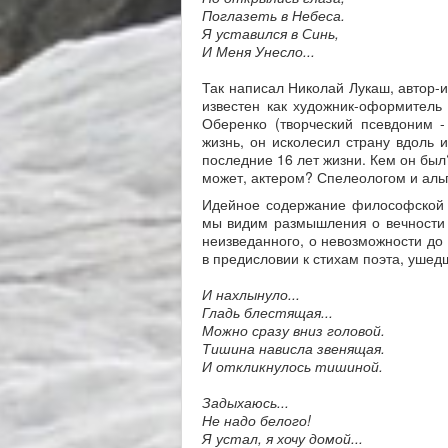
Поглазеть в Небеса.
Я уставился в Синь,
И Меня Унесло...
Так написал Николай Лукаш, автор-и
известен как художник-оформитель 
Оберенко (творческий псевдоним 
жизнь, он исколесил страну вдоль 
последние 16 лет жизни. Кем он бы
может, актером? Спелеологом и альп
Идейное содержание философской л
мы видим размышления о вечности 
неизведанного, о невозможности до 
в предисловии к стихам поэта, ушедш
И нахлынуло...
Гладь блестящая...
Можно сразу вниз головой.
Тишина нависла звенящая.
И откликнулось тишиной.
Задыхаюсь...
Не надо белого!
Я устал, я хочу домой...