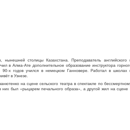
, нынешней столицы Казахстана. Преподаватель английского 
учил в Алма-Ате дополнительное образование инструктора горног
е 90-х годов учился в немецком Ганновере. Работал в школах 
ивёт в Узнезе.
нютенко на сцене сельского театра в спектакле по бессмертном
з них был «рыцарем печального образа», а другой жил на сцене 