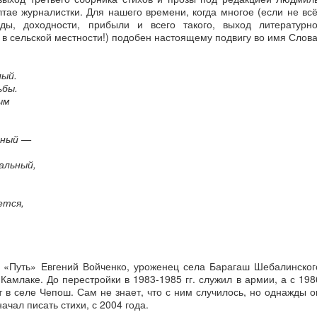
тае журналистки. Для нашего времени, когда многое (если не всё
ды, доходности, прибыли и всего такого, выход литературно
в сельской местности!) подобен настоящему подвигу во имя Слова
лый.
ьбы.
ым
ьный —
чальный,
ется,
и «Путь» Евгений Войченко, уроженец села Барагаш Шебалинског
Камлаке. До перестройки в 1983-1985 гг. служил в армии, а с 198
 в селе Чепош. Сам не знает, что с ним случилось, но однажды о
чал писать стихи, с 2004 года.