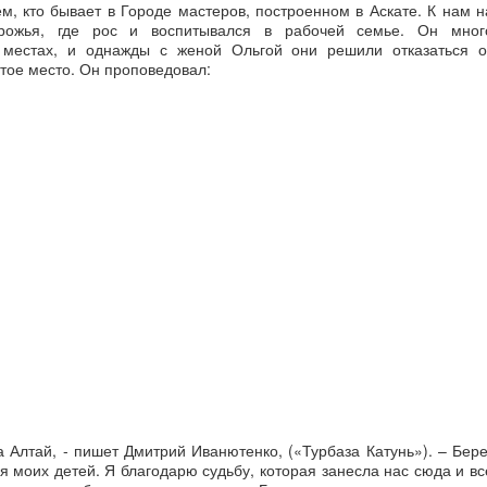
м, кто бывает в Городе мастеров, построенном в Аскате. К нам н
рожья, где рос и воспитывался в рабочей семье. Он мног
 местах, и однажды с женой Ольгой они решили отказаться о
стое место. Он проповедовал:
 Алтай, - пишет Дмитрий Иванютенко, («Турбаза Катунь»). – Бере
ля моих детей. Я благодарю судьбу, которая занесла нас сюда и вс