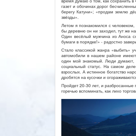
время думаю о том, как сохранить в
газет и обочинах дорог бесчисленн
берегу Катуни»; «продам землю дёш
звёзды».
Летом я познакомился с человеком, 
бы деревню он ни заходил, тут же 
Один весёлый мужчина из Аноса сх
бумаги в порядке!» - радостно завер
Стало классикой жанра «выбить» уча
автомобили в нашем районе имеют 
один мой знакомый. Люди думают, ч
социальный статус. На самом деле
взрослых. А истинное богатство на
дробятся на кусочки и огораживаютс
Пройдет 20-30 лет, и разбросанные п
горечью вспоминать, как лихо торго