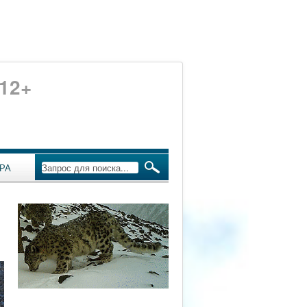
12+
РА