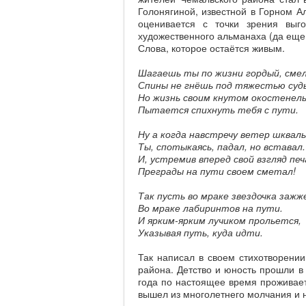
Голонягиной, известной в Горном Ал
оценивается с точки зрения выго
художественного альманаха (да еще 
Слова, которое остаётся живым.
Шагаешь ты по жизни гордый, сме
Спины не гнёшь под тяжестью суд
Но жизнь своим кнутом окостенел
Пытается спихнуть тебя с пути.
Ну а когда навстречу ветер шквал
Ты, спотыкаясь, падал, но вставал.
И, устремив вперед свой взгляд пе
Преграды на пути своем сметал!
Так пусть во мраке звездочка зажж
Во мраке лабиринтов на пути.
И ярким-ярким лучиком прольется,
Указывая путь, куда идти.
Так написал в своем стихотворени
района. Детство и юность прошли в 
года по настоящее время проживает
вышел из многолетнего молчания и на