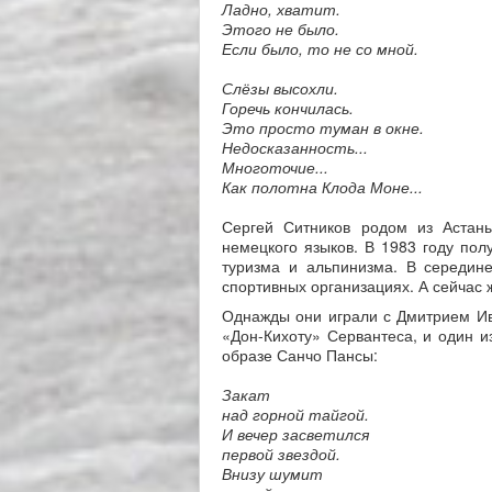
Ладно, хватит.
Этого не было.
Если было, то не со мной.
Слёзы высохли.
Горечь кончилась.
Это просто туман в окне.
Недосказанность...
Многоточие...
Как полотна Клода Моне...
Сергей Ситников родом из Астаны
немецкого языков. В 1983 году пол
туризма и альпинизма. В середин
спортивных организациях. А сейчас ж
Однажды они играли с Дмитрием Ива
«Дон-Кихоту» Сервантеса, и один и
образе Санчо Пансы:
Закат
над горной тайгой.
И вечер засветился
первой звездой.
Внизу шумит