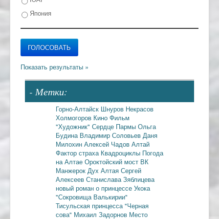
Япония
- Метки:
Горно-Алтайск
Шнуров
Некрасов
Холмогоров
Кино
Фильм
"Художник"
Сердце Пармы
Ольга
Будина
Владимир Соловьев
Даня
Милохин
Алексей Чадов
Алтай
Фактор страха
Квадроциклы
Погода
на Алтае
Ороктойский мост
ВК
Манжерок
Дух Алтая
Сергей
Алексеев
Станислава Зяблицева
новый роман о принцессе Укока
"Сокровища Валькирии"
Тисульская принцесса
"Черная
сова"
Михаил Задорнов
Место