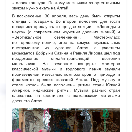
«голос» топшура. Поэтому москвичам за аутентичным
звуком нужно ехать на Алтай.
В воскресенье, 30 апреля, весь день были открыты
стенды с товарами. Во второй половине дня гости
праздника прослушали еще две лекции – «Легенды и
наука» (о современном изучении древних знаний) и
«Вертикальное озеленение». Мастер-класс
по горловому пению, игре на комусе, музыкальных
инструментах из курганов Алтая с участием
музыкантов Добрыни Сатина и Равиля Лирова шёл под
продолжение онлайн-трансляций цветения
маральника. На вечернем концерте мастеров
классической музыки и горлового пения звучали
произведения известных композиторов о природе и
фрагменты древних сказаний Алтая. Под музыку в
стиле «этно» были исполнены ритмы стран Южной
Америки, индийские ритмы. Музыка разных стран
сливалась на фестивале с шаманскими мотивами
древнего Алтая.