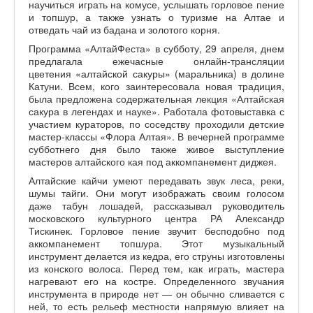
научиться играть на комусе, услышать горловое пение
и топшур, а также узнать о туризме на Алтае и
отведать чай из бадана и золотого корня.
Программа «АлтайФеста» в субботу, 29 апреля, днем
предлагала ежечасные онлайн-трансляции
цветения «алтайской сакуры» (маральника) в долине
Катуни. Всем, кого заинтересовала новая традиция,
была предложена содержательная лекция «Алтайская
сакура в легендах и науке». Работала фотовыставка с
участием кураторов, по соседству проходили детские
мастер-классы «Флора Алтая». В вечерней программе
субботнего дня было также живое выступление
мастеров алтайского кая под аккомпанемент диджея.
Алтайские кайчи умеют передавать звук леса, реки,
шумы тайги. Они могут изображать своим голосом
даже табун лошадей, рассказывал руководитель
московского культурного центра РА Александр
Тискинек. Горловое пение звучит бесподобно под
аккомпанемент топшура. Этот музыкальный
инструмент делается из кедра, его струны изготовлены
из конского волоса. Перед тем, как играть, мастера
нагревают его на костре. Определенного звучания
инструмента в природе нет — он обычно сливается с
ней, то есть рельеф местности напрямую влияет на