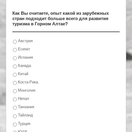
Как Вы считаете, опыт какой из зарубежных
стран подходит больше всего для развития
туризма в Горном Алтае?
Австрия
Египет
Испания
Канада
Китай
Коста-Рика
Монголия
Непал
Танзания
Тайланд
Турция
ЮАР