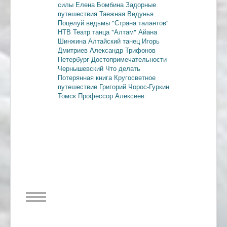
силы
Елена Бомбина
Задорные
путешествия
Таежная Ведунья
Поцелуй ведьмы
"Страна талантов"
НТВ
Театр танца "Алтам"
Айана
Шинжина
Алтайский танец
Игорь
Дмитриев
Александр Трифонов
Петербург
Достопримечательности
Чернышевский
Что делать
Потерянная книга
Кругосветное
путешествие
Григорий Чорос-Гуркин
Томск
Профессор Алексеев