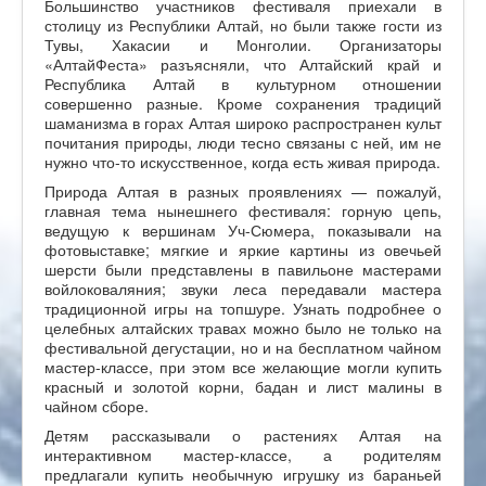
Большинство участников фестиваля приехали в
столицу из Республики Алтай, но были также гости из
Тувы, Хакасии и Монголии. Организаторы
«АлтайФеста» разъясняли, что Алтайский край и
Республика Алтай в культурном отношении
совершенно разные. Кроме сохранения традиций
шаманизма в горах Алтая широко распространен культ
почитания природы, люди тесно связаны с ней, им не
нужно что-то искусственное, когда есть живая природа.
Природа Алтая в разных проявлениях — пожалуй,
главная тема нынешнего фестиваля: горную цепь,
ведущую к вершинам Уч-Сюмера, показывали на
фотовыставке; мягкие и яркие картины из овечьей
шерсти были представлены в павильоне мастерами
войлоковаляния; звуки леса передавали мастера
традиционной игры на топшуре. Узнать подробнее о
целебных алтайских травах можно было не только на
фестивальной дегустации, но и на бесплатном чайном
мастер-классе, при этом все желающие могли купить
красный и золотой корни, бадан и лист малины в
чайном сборе.
Детям рассказывали о растениях Алтая на
интерактивном мастер-классе, а родителям
предлагали купить необычную игрушку из бараньей