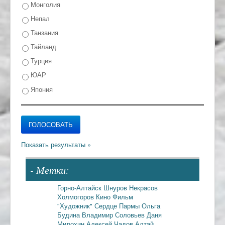
Монголия
Непал
Танзания
Тайланд
Турция
ЮАР
Япония
- Метки:
Горно-Алтайск
Шнуров
Некрасов
Холмогоров
Кино
Фильм
"Художник"
Сердце Пармы
Ольга
Будина
Владимир Соловьев
Даня
Милохин
Алексей Чадов
Алтай