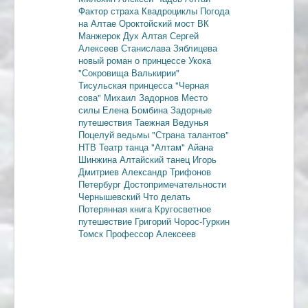
Фактор страха
Квадроциклы
Погода
на Алтае
Ороктойский мост
ВК
Манжерок
Дух Алтая
Сергей
Алексеев
Станислава Зяблицева
новый роман о принцессе Укока
"Сокровища Валькирии"
Тисульская принцесса
"Черная
сова"
Михаил Задорнов
Место
силы
Елена Бомбина
Задорные
путешествия
Таежная Ведунья
Поцелуй ведьмы
"Страна талантов"
НТВ
Театр танца "Алтам"
Айана
Шинжина
Алтайский танец
Игорь
Дмитриев
Александр Трифонов
Петербург
Достопримечательности
Чернышевский
Что делать
Потерянная книга
Кругосветное
путешествие
Григорий Чорос-Гуркин
Томск
Профессор Алексеев