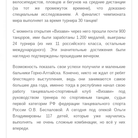
велосипедистов, пловцов и бегунов на средние дистанции
(за тот же промежуток времени), что доказано
специальным исследованием. А финалист чемпионата
мира выполняет за время турнира 30 танцев!
С момента открытия «Визави» через него прошли почти 900
танцоров, ими были заработаны 1.200 медалей, выиграны
24 турнира (из них 11 российского класса, остальные
международного). Эти значительные достижения были
наглядно подтверждены прошедшим вечером.
Возможность показать свои успехи получили и маленькие
бальники Горно-Алтайска. Конечно, никто не ждал от ребят
блестящего выступления, ведь они занимаются самое
большее два года, именно тогда в республике начал свою
работу танцевально-спортивный клуб «Визави» под
руководством тренера по спортивным танцам, судьи
первой категории РФ федерации танцевального спорта
России О.В. Беспаловой. А сегодня под опекой Ольги
Владимировны 117 детей, которые уже научились
выполнять не очень сложные комбинации, но всё у них
впереди.