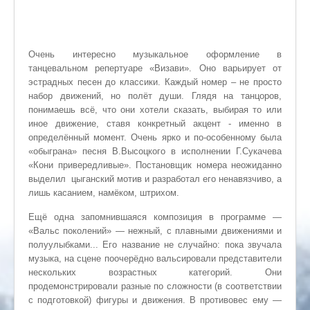
Очень интересно музыкальное оформление в
танцевальном репертуаре «Визави». Оно варьирует от
эстрадных песен до классики. Каждый номер – не просто
набор движений, но полёт души. Глядя на танцоров,
понимаешь всё, что они хотели сказать, выбирая то или
иное движение, ставя конкретный акцент - именно в
определённый момент. Очень ярко и по-особенному была
«обыграна» песня В.Высоцкого в исполнении Г.Сукачева
«Кони привередливые». Постановщик номера неожиданно
выделил цыганский мотив и разработал его ненавязчиво, а
лишь касанием, намёком, штрихом.
Ещё одна запомнившаяся композиция в программе —
«Вальс поколений» — нежный, с плавными движениями и
полуулыбками... Его название не случайно: пока звучала
музыка, на сцене поочерёдно вальсировали представители
нескольких возрастных категорий. Они
продемонстрировали разные по сложности (в соответствии
с подготовкой) фигуры и движения. В противовес ему —