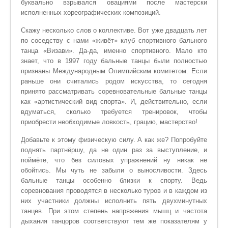
буквально взрывался овациями после мастерски
исполненных хореографических композиций.
Скажу несколько слов о коллективе. Вот уже двадцать лет
по соседству с нами «живёт» клуб спортивного бального
танца «Визави». Да-да, именно спортивного. Мало кто
знает, что в 1997 году бальные танцы были полностью
признаны Международным Олимпийским комитетом. Если
раньше они считались родом искусства, то сегодня
принято рассматривать соревновательные бальные танцы
как «артистический вид спорта». И, действительно, если
вдуматься, сколько требуется тренировок, чтобы
приобрести необходимые ловкость, грацию, мастерство!
Добавьте к этому физическую силу. А как же? Попробуйте
поднять партнёршу, да не один раз за выступление, и
поймёте, что без силовых упражнений ну никак не
обойтись. Мы чуть не забыли о выносливости. Здесь
бальные танцы особенно близки к спорту. Ведь
соревнования проводятся в несколько туров и в каждом из
них участники должны исполнить пять двухминутных
танцев. При этом степень напряжения мышц и частота
дыхания танцоров соответствуют тем же показателям у