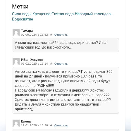
Метки
Сила воды
Крещение
Святая вода
Народный календарь
Водосвятие
Тамара
02.06.2024 в 13:52
#
Ответить
А если год високостный? Числа ведь сдвигаются? И на
следующий год, до високостного...
ИВан Жжуков
05.02.2025 в 16:14
#
Ответить
Автор статьи хоть в школе-то училась? Пусть поделит 365
дней на 27 дней - получится примерно 13,4 раза, то
означает, что в разные годы дни аномальной воды будут
совершенно РАЗНЫЕ!!!
Народу совсем голову задурили в церквях?? Христос
родился в сентябре - а отмечают в декабре и январе???
Христос крестился в июне , а отмечают опять в январе??
Видать и Земля у христиан катится по квадратной
орбите??))
Елена
17.01.2026 в 10:36
#
Ответить