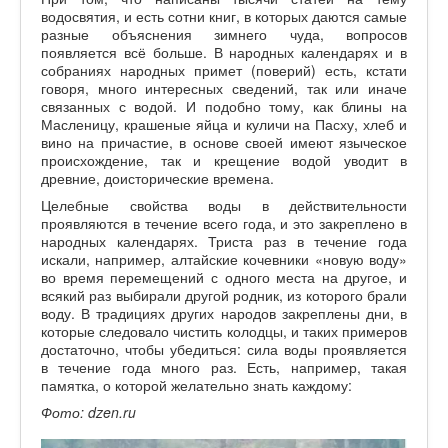
водосвятия, и есть сотни книг, в которых даются самые
разные объяснения зимнего чуда, вопросов
появляется всё больше. В народных календарях и в
собраниях народных примет (поверий) есть, кстати
говоря, много интересных сведений, так или иначе
связанных с водой. И подобно тому, как блины на
Масленицу, крашеные яйца и куличи на Пасху, хлеб и
вино на причастие, в основе своей имеют языческое
происхождение, так и крещение водой уводит в
древние, доисторические времена.
Целебные свойства воды в действительности
проявляются в течение всего года, и это закреплено в
народных календарях. Триста раз в течение года
искали, например, алтайские кочевники «новую воду»
во время перемещений с одного места на другое, и
всякий раз выбирали другой родник, из которого брали
воду. В традициях других народов закреплены дни, в
которые следовало чистить колодцы, и таких примеров
достаточно, чтобы убедиться: сила воды проявляется
в течение года много раз. Есть, например, такая
памятка, о которой желательно знать каждому:
Фото: dzen.ru