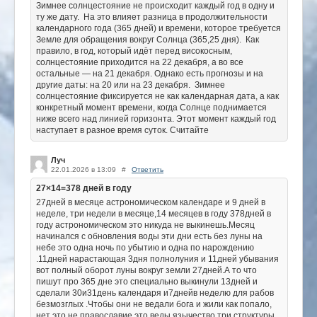
Зимнее солнцестояние не происходит каждый год в одну и
ту же дату. На это влияет разница в продолжительности
календарного года (365 дней) и времени, которое требуется
Земле для обращения вокруг Солнца (365,25 дня). Как
правило, в год, который идёт перед високосным,
солнцестояние приходится на 22 декабря, а во все
остальные — на 21 декабря. Однако есть прогнозы и на
другие даты: на 20 или на 23 декабря. Зимнее
солнцестояние фиксируется не как календарная дата, а как
конкретный момент времени, когда Солнце поднимается
ниже всего над линией горизонта. Этот момент каждый год
наступает в разное время суток. Считайте
Луч
22.01.2026 в 13:09
#
Ответить
27×14=378 дней в году
27дней в месяце астрономическом календаре и 9 дней в
неделе, три недели в месяце,14 месяцев в году 378дней в
году астрономическом это никуда не выкинешь.Месяц
начинался с обновления воды эти дни есть без луны на
небе это одна ночь по убытию и одна по нарождению
.11дней нарастающая 3дня полнолуния и 11дней убывания
вот полный оборот луны вокруг земли 27дней.А то что
пишут про 365 дне это специально выкинули 13дней и
сделали 30и31день календаря и7днейв неделю для рабов
безмозглых .Чтобы они не ведали бога и жили как попало,
нет это не православие это веды язычество три структуры