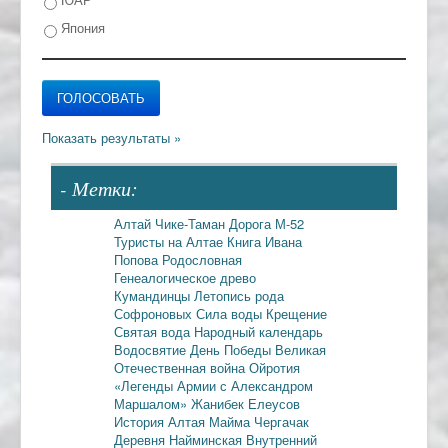
Япония
- Метки:
Алтай
Чике-Таман
Дорога М-52
Туристы на Алтае
Книга Ивана
Попова
Родословная
Генеалогическое древо
Кумандинцы
Летопись рода
Софроновых
Сила воды
Крещение
Святая вода
Народный календарь
Водосвятие
День Победы
Великая
Отечественная война
Ойротия
«Легенды Армии с Александром
Маршалом»
Жанибек Елеусов
История Алтая
Майма
Чергачак
Деревня Найминская
Внутренний