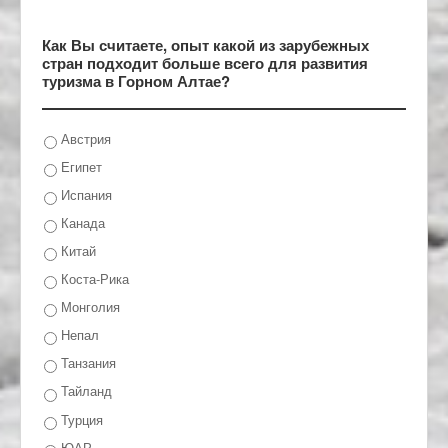
Как Вы считаете, опыт какой из зарубежных
стран подходит больше всего для развития
туризма в Горном Алтае?
Австрия
Египет
Испания
Канада
Китай
Коста-Рика
Монголия
Непал
Танзания
Тайланд
Турция
ЮАР