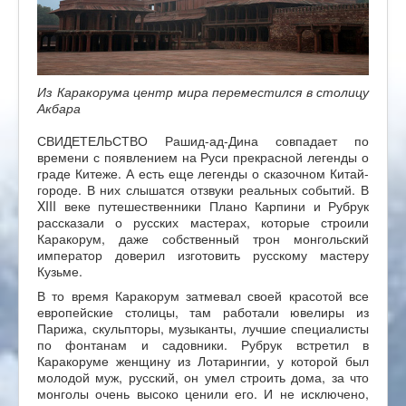
Из Каракорума центр мира переместился в столицу
Акбара
СВИДЕТЕЛЬСТВО Рашид-ад-Дина совпадает по
времени с появлением на Руси прекрасной легенды о
граде Китеже. А есть еще легенды о сказочном Китай-
городе. В них слышатся отзвуки реальных событий. В
XIII веке путешественники Плано Карпини и Рубрук
рассказали о русских мастерах, которые строили
Каракорум, даже собственный трон монгольский
император доверил изготовить русскому мастеру
Кузьме.
В то время Каракорум затмевал своей красотой все
европейские столицы, там работали ювелиры из
Парижа, скульпторы, музыканты, лучшие специалисты
по фонтанам и садовники. Рубрук встретил в
Каракоруме женщину из Лотарингии, у которой был
молодой муж, русский, он умел строить дома, за что
монголы очень высоко ценили его. И не исключено,