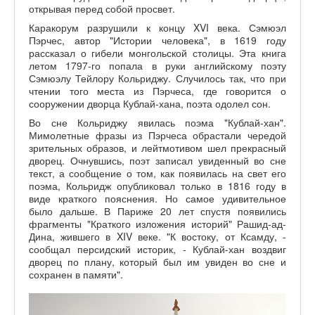
открывая перед собой просвет.
Каракорум разрушили к концу XVI века. Сэмюэл
Пэрчес, автор "Истории человека", в 1619 году
рассказал о гибели монгольской столицы. Эта книга
летом 1797-го попала в руки английскому поэту
Сэмюэлу Тейлору Кольриджу. Случилось так, что при
чтении того места из Пэрчеса, где говорится о
сооружении дворца Кублай-хана, поэта одолел сон.
Во сне Кольриджу явилась поэма "Кублай-хан".
Мимолетные фразы из Пэрчеса обрастали чередой
зрительных образов, и лейтмотивом шел прекрасный
дворец. Очнувшись, поэт записал увиденный во сне
текст, а сообщение о том, как появилась на свет его
поэма, Кольридж опубликовал только в 1816 году в
виде краткого пояснения. Но самое удивительное
было дальше. В Париже 20 лет спустя появились
фрагменты "Краткого изложения историй" Рашид-ад-
Дина, жившего в XIV веке. "К востоку, от Ксамду, -
сообщал персидский историк, - Кублай-хан воздвиг
дворец по плану, который был им увиден во сне и
сохранен в памяти".