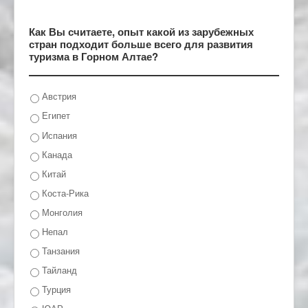
Как Вы считаете, опыт какой из зарубежных
стран подходит больше всего для развития
туризма в Горном Алтае?
Австрия
Египет
Испания
Канада
Китай
Коста-Рика
Монголия
Непал
Танзания
Тайланд
Турция