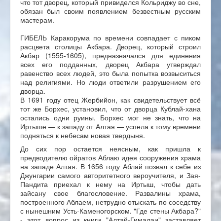
что тот дворец, который привиделся Кольриджу во сне,
обязан был своим появлением безвестным русским
мастерам.
ГИБЕЛЬ Каракорума по времени совпадает с пиком
расцвета столицы Акбара. Дворец, который строил
Акбар (1555-1605), предназначался для единения
всех его подданных, дворец Акбара утверждал
равенство всех людей, это была попытка возвыситься
над религиями. Но люди ответили разрушением его
дворца.
В 1691 году отец Жербийон, как свидетельствует всё
тот же Борхес, установил, что от дворца Кублай-хана
остались одни руины. Борхес мог не знать, что на
Иртыше — к западу от Алтая — успела к тому времени
подняться к небесам новая твердыня.
До сих пор остается неясным, как пришла к
предводителю ойратов Аблаю идея сооружения храма
на западе Алтая. В 1656 году Аблай позвал к себе из
Джунгарии самого авторитетного вероучителя, и Зая-
Пандита приехал к нему на Иртыш, чтобы дать
зайсану свое благословение. Развалины храма,
построенного Аблаем, нетрудно отыскать по соседству
с нынешним Усть-Каменогорском. "Где стены Акбара?"
- этот вопрос из книги "Алтай-Гималаи" заставляет