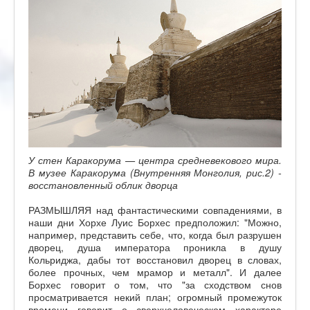
У стен Каракорума — центра средневекового мира.
В музее Каракорума (Внутренняя Монголия, рис.2) -
восстановленный облик дворца
РАЗМЫШЛЯЯ над фантастическими совпадениями, в
наши дни Хорхе Луис Борхес предположил: "Можно,
например, представить себе, что, когда был разрушен
дворец, душа императора проникла в душу
Кольриджа, дабы тот восстановил дворец в словах,
более прочных, чем мрамор и металл". И далее
Борхес говорит о том, что "за сходством снов
просматривается некий план; огромный промежуток
времени говорит о сверхчеловеческом характере