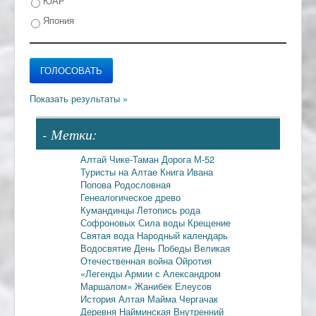
ЮАР
Япония
- Метки:
Алтай
Чике-Таман
Дорога М-52
Туристы на Алтае
Книга Ивана
Попова
Родословная
Генеалогическое древо
Кумандинцы
Летопись рода
Софроновых
Сила воды
Крещение
Святая вода
Народный календарь
Водосвятие
День Победы
Великая
Отечественная война
Ойротия
«Легенды Армии с Александром
Маршалом»
Жанибек Елеусов
История Алтая
Майма
Чергачак
Деревня Найминская
Внутренний