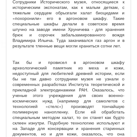
Сотрудники Исторического музея, относящиеся к
историческим экспонатам, как к малым деткам, с
тяжелым сердцем обрызгали халат биоцидами и
«похоронили» его в аргоновом шкафу. Такие
специальные шкафы делали в советское время
штучно на заводе имени Хруничева - для хранения
брюк и сорочек забальзамированного вождя
Владимира Ильича. Туда закачивался газ аргон и в
результате тленные вещи могли храниться сотни лет.
Так бы и провисел в аргоновом шкафу
археологический памятник из меха и кожи,
недоступный для любителей древней истории, если
бы не так давно сотрудники музея не узнали о
современных разработках Института теоретической и
прикладной электродинамики РАН. Оказалось, что
ученые этого учреждения для своих военно-
космических нужд (например для самолетов с
технологией «стелс») производят тончайшую
полимерную нанопленку. Если ей обработать
специальным методом халат, то он станет как будто
склеен изнутри. Подобную технологию используют и
на Западе для консервации и хранения старинных
документов, но и для кожи, оказалось, что она