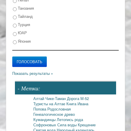
Танзания
Тайланд
Турция
ЮАР
Япония
- Метки:
Алтай
Чике-Таман
Дорога М-52
Туристы на Алтае
Книга Ивана
Попова
Родословная
Генеалогическое древо
Кумандинцы
Летопись рода
Софроновых
Сила воды
Крещение
Святая вода
Народный календарь