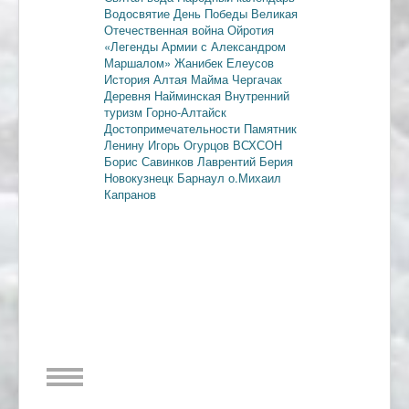
Водосвятие
День Победы
Великая
Отечественная война
Ойротия
«Легенды Армии с Александром
Маршалом»
Жанибек Елеусов
История Алтая
Майма
Чергачак
Деревня Найминская
Внутренний
туризм
Горно-Алтайск
Достопримечательности
Памятник
Ленину
Игорь Огурцов
ВСХСОН
Борис Савинков
Лаврентий Берия
Новокузнецк
Барнаул
о.Михаил
Капранов