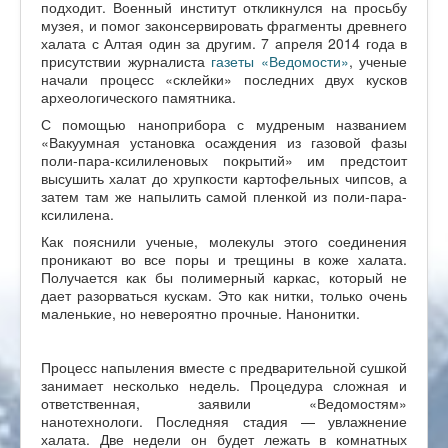
подходит. Военный институт откликнулся на просьбу
музея, и помог законсервировать фрагменты древнего
халата с Алтая один за другим. 7 апреля 2014 года в
присутствии журналиста
газеты «Ведомости»
, ученые
начали процесс «склейки» последних двух кусков
археологического памятника.
С помощью наноприбора с мудреным названием
«Вакуумная установка осаждения из газовой фазы
поли-пара-ксилиленовых покрытий» им предстоит
высушить халат до хрупкости картофельных чипсов, а
затем там же напылить самой пленкой из поли-пара-
ксилилена.
Как пояснили ученые, молекулы этого соединения
проникают во все поры и трещины в коже халата.
Получается как бы полимерный каркас, который не
дает разорваться кускам. Это как нитки, только очень
маленькие, но невероятно прочные. Нанонитки.
Процесс напыления вместе с предварительной сушкой
занимает несколько недель. Процедура сложная и
ответственная, заявили «Ведомостям»
нанотехнологи. Последняя стадия — увлажнение
халата. Две недели он будет лежать в комнатных