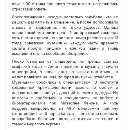
пока в 30-е годы прошлого столетия его не решились
отреставрировать.
Археологическая находка настолько задубела, что ее
решили размягчить в глицерине, а после попробовали
отмыть от глицерина, что плохо удалось. Однако
после такой методики ценный исторический экспонат
хоть и стал гнуться, но при этом начал расползаться. И
тогда советские музейщики каждую часть древнего
халата просто пришили к крепкой ткани и вновь
выставили его на всеобщее обозрение.
Плохо отмытый от глицерина, но крепко сшитый
скифский халат с Алтая провисел в музее до начала
перестройки, а после стал на глазах портиться: то
налет появится на нем, то фрагмент кожи отвалится.
Музейщики бросились к специалистам. В институте
кожевенной промышленности помочь не смогли и
посоветовали выкинуть древний элемент одежды. Не
помогли с проблемой и специалисты по работе с
биоматериалами при Мавзолее Ленина. А чуть
позднее микробиолог из МГУ обнаружил причину
катастрофической порчи халата — его стали пожирать
анаэробные бактерии, которые тысячи лет спали в
темной мерзлоте кургана.