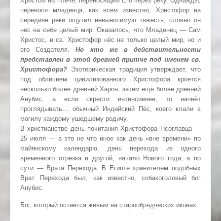
Христом на плече, переносящим Его через реку. Однажды,
перенося младенца, как всем известно, Христофор на
середине реки ощутил невыносимую тяжесть, словно он
нёс на себе целый мир. Оказалось, что Младенец — Сам
Христос, и св. Христофор нёс не только целый мир, но и
его Создателя.
Но кто же в действительности
представлен в этой древней притче под именем св.
Христофора?
Эзотерическая традиция утверждает, что
под обличием цивилизованного Христофора кроется
несколько более древний Харон, затем ещё более древний
Анубис, а если скрести интенсивнее, то начнёт
проглядывать… обычный Индейский Пёс, коего клали в
могилу каждому ушедшему родичу.
В христианстве день почитания Христофора Псоглавца —
25 июля — а это не что иное как день «вне времени» по
майянскому календарю, день перехода из одного
временного отрезка в другой, начало Нового года, а по
сути — Врата Перехода. В Египте хранителем подобных
Врат Перехода был, как известно, собакоголовый бог
Анубис.
Бог, который остаётся живым на старообрядческих иконах.