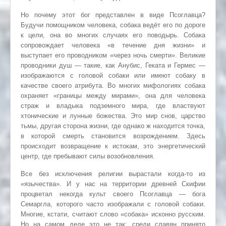
Но почему этот бог представлен в виде Псоглавца?
Будучи помощником человека, собака ведёт его по дороге
к цели, она во многих случаях его поводырь. Собака
сопровождает человека «в течение дня жизни» и
выступает его проводником «через ночь смерти». Великие
проводники душ — такие, как Анубис, Геката и Гермес —
изображаются с головой собаки или имеют собаку в
качестве своего атрибута. Во многих мифологиях собака
охраняет «границы между мирами», она для человека
страж и владыка подземного мира, где властвуют
хтонические и лунные божества. Это мир снов, царство
тьмы, другая сторона жизни, где однако ж находится точка,
в которой смерть становится возрождением. Здесь
происходит возвращение к истокам, это энергетический
центр, где пребывают силы возобновления.
Все без исключения религии вырастали когда-то из
«язычества». И у нас на территории древней Скифии
процветал некогда культ своего Псоглавца — бога
Семаргла, которого часто изображали с головой собаки.
Многие, кстати, считают слово «собака» исконно русским.
Но на самом деле это не так: среди славян принято