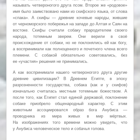
называть четвероногого друга псом. Второе же «родовое»
имя было заимствовано нами из скифского языка, от слова
«спака». А скифы — древние кочевые народы, жившие
от черноморского побережья на западе до Алтая и Саян на
востоке. Скифы считали собаку прародителем своего
народа, тотемным зверем. Они верили в своё
происхождение от собаки, но не поклонялись ей как богу,
а воспринимали как полноценного и почетного члена всего
племени. С собакой обязательно советовались, без
ее «участия» решения не принимались.
А как воспринимали нашего четвероногого друга другие
древние цивилизации? В Древнем Египте, в эпоху
разрозненности государства, собака (как и у скифов)
изначально считалась местным тотемным божеством. А
после того, как Египет стал единой державой, поклонение
собаке приобрело общенародный характер. С этим
животным ассоциировался образ бога Анубиса —
проводника из мира живых в мир мёртвых.
На изображениях того времени можно увидеть, что
у Анубиса человеческое тело и собачья голова.