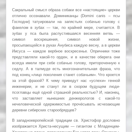
Сакральный смысл образа собаки все «настоящие» церкви
отлично осознавали. Доминиканцы (Domini canis – псы
Господни) татуировали на запястьях собачью голову с
факелом в зубах — так, по крайней мере, считается. В
зубах у пса была распустившаяся весенняя ветвь —
символ воскрешения, символ новой жизни,
просыпающейся в руках Анубиса каждую весну, а в церкви
Иисуса — каждое вербное воскресенье. Опричники тоже
представляли какой-то орден, и в качестве оберега они
всегда имели при себе собачью голову, притороченную к
седлу. А в талмуде есть многозначительная фраза, что
под конец «лицо поколения станет собачьим». Что кроется
за этой фразой? К чему приведут нас «успехи» генной
инженерии, и не станут ли в скором будущем люди-
псоглавцы ещё одной страшной реальностью? И, наконец,
что заставляет нынешних денжерологов с какой-то
нечеловеческой одержимостью прочёсывать исчезающие
деревни сибирских старообрядцев?
В западноевропейской традиции св. Христофор дословно
изображается Христа-несущим — гигантом с Младенцем-