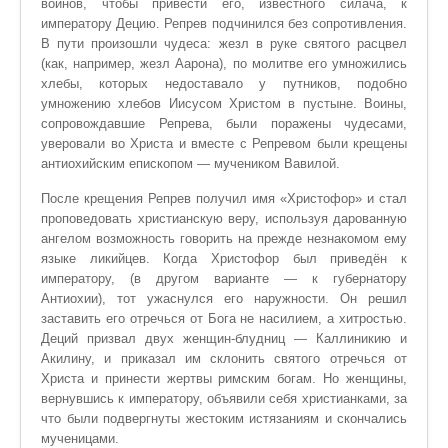
воинов, чтобы привести его, известного силача, к
императору Децию. Репрев подчинился без сопротивления.
В пути произошли чудеса: жезл в руке святого расцвел
(как, например, жезл Аарона), по молитве его умножились
хлебы, которых недоставало у путников, подобно
умножению хлебов Иисусом Христом в пустыне. Воины,
сопровождавшие Репрева, были поражены чудесами,
уверовали во Христа и вместе с Репревом были крещены
антиохийским епископом — мучеником Вавилой.
После крещения Репрев получил имя «Христофор» и стал
проповедовать христианскую веру, используя дарованную
ангелом возможность говорить на прежде незнакомом ему
языке ликийцев. Когда Христофор был приведён к
императору, (в другом варианте — к губернатору
Антиохии), тот ужаснулся его наружности. Он решил
заставить его отречься от Бога не насилием, а хитростью.
Деций призвал двух женщин-блудниц — Каллиникию и
Акилину, и приказал им склонить святого отречься от
Христа и принести жертвы римским богам. Но женщины,
вернувшись к императору, объявили себя христианками, за
что были подвергнуты жестоким истязаниям и скончались
мученицами.