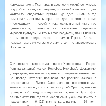
Кержацкая икона Псоглавца и древнеегипетский бог Анубис
под робким взглядом девушки, попавшей в лесную глушь
какими-то неведомыми путями. Где здесь быль, а где
вымысел? Алексей Маврин не даёт ответа в своих
«Псоглавцах» — первой и пока единственной книге про
денжерологов, охотников за «жестокими чудесами»
мировой культуры. И кто бы мог подумать, что нынешним
летом таких людей занесёт к нам в Горный Алтай в
поисках такого же «опасного раритета» — староверческого
Псоглавца…
Считается, что мирское имя святого Христофора — Репрев
(или на западный манер: Reprebus, Reprobus). Церковники
утверждают, что место и время его рождения неизвестны,
но, правда, католики называют его родиной Ханаан, а
православные — Ливию. Смерть загадочного святого, имя
которого в переводе означает «несущий Христа», относят
примерно к 251 году, и предполагается, что св. Христофор
покинул этот мир где-то в Малой Азии. День его памяти в
православии — 9 (22) мая, в католицизме — 24 июля