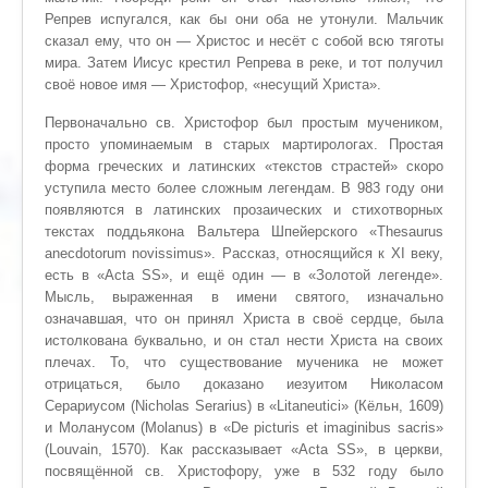
Репрев испугался, как бы они оба не утонули. Мальчик
сказал ему, что он — Христос и несёт с собой всю тяготы
мира. Затем Иисус крестил Репрева в реке, и тот получил
своё новое имя — Христофор, «несущий Христа».
Первоначально св. Христофор был простым мучеником,
просто упоминаемым в старых мартирологах. Простая
форма греческих и латинских «текстов страстей» скоро
уступила место более сложным легендам. В 983 году они
появляются в латинских прозаических и стихотворных
текстах поддьякона Вальтера Шпейерского «Thesaurus
anecdotorum novissimus». Рассказ, относящийся к XI веку,
есть в «Acta SS», и ещё один — в «Золотой легенде».
Мысль, выраженная в имени святого, изначально
означавшая, что он принял Христа в своё сердце, была
истолкована буквально, и он стал нести Христа на своих
плечах. То, что существование мученика не может
отрицаться, было доказано иезуитом Николасом
Серариусом (Nicholas Serarius) в «Litaneutici» (Кёльн, 1609)
и Моланусом (Molanus) в «De picturis et imaginibus sacris»
(Louvain, 1570). Как рассказывает «Acta SS», в церкви,
посвящённой св. Христофору, уже в 532 году было