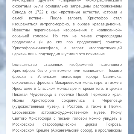
некоторыми другими «спорными» иконографическими
сюжетами были официально запрещены распоряжением
Синода от 1722 г. как «противные естеству, истории и
самой истине». После запрета Христофор стал
изображаться антропоморфно, в образе красавца-воина.
Известны переписанные изображения с «записанной»
собачьей головой. Но тем не менее старообрядцы
продолжали (и до сих пор продолжают) почитать
Христофора-кинокефала, а запрет «господствующей
церкви» лишь подтвердил и усилил это почитание.
Большинство старинных изображений псоголового
Христофора было уничтожено или «записано». Помимо
фрески в Успенском монастыре города Свияжска,
сохранилась фреска в Макарьевском монастыре, а также в
Ярославле в Спасском монастыре и, кроме того, в церкви
Николая Чудотворца в поселке Ныроб Пермского края.
Иконы Христофора сохранились в Череповце
(художественный музей), в Ростове, а также в Перми,
Егорьевском историко-художественном музее. Икону
Святого Христофора с песьей головой можно увидеть в
Московской старообрядческой церкви Покрова,
Московском Кремле (Архангельский собор), в ярославском