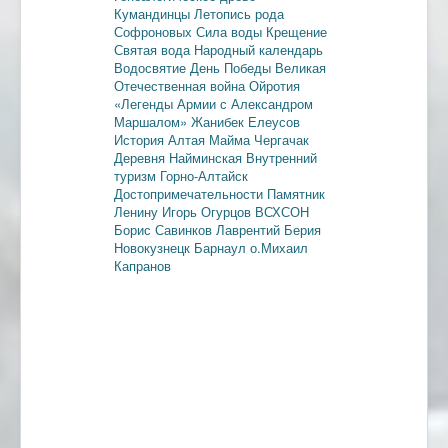
Кумандинцы
Летопись рода
Софроновых
Сила воды
Крещение
Святая вода
Народный календарь
Водосвятие
День Победы
Великая
Отечественная война
Ойротия
«Легенды Армии с Александром
Маршалом»
Жанибек Елеусов
История Алтая
Майма
Чергачак
Деревня Найминская
Внутренний
туризм
Горно-Алтайск
Достопримечательности
Памятник
Ленину
Игорь Огурцов
ВСХСОН
Борис Савинков
Лаврентий Берия
Новокузнецк
Барнаул
о.Михаил
Капранов