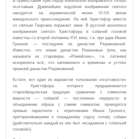
В православии Христофор изначально изображался только
псоглавым. Древнейшее подобное изображение святого
находится на керамической иконе VI-VII веков
македонского происхождения. На ней Христофор вместе
со святым Георгием поражает змия. В русской иконописи
изображения святого Христофора в собачей головой
известны со второй половины XVI века, т.е. при царе Иване
Грозном — последнем из династии Рюриковичей.
Известно, что новая династия Романовых (или, как
называли их староверы, «Ромейских», т.е. латинян)
искореняла всё, что напоминало о временах и устоях
прежней династии Рюриковичей.
Кстати, вот один из вариантов толкования «псоглавости»
св. Христофора, которого придерживается
старообрядческая традиция: сравнение с символом
верности — собакой — постепенно переросло в
объединение образа с самим символом; проводятся
прямые параллели с опричниками Ивана Грозного,
приторачивавшими к лошадиному седлу голову собаки
(действительно каждый из них был «всадником с собачьей
головой»).