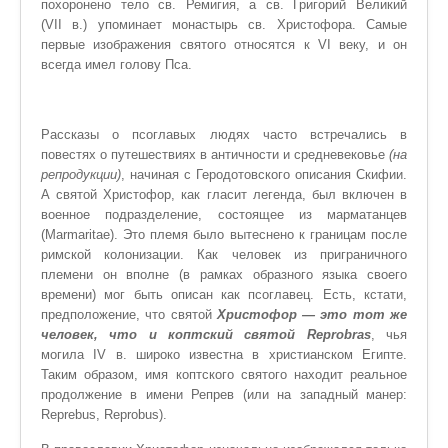
похоронено тело св. Ремигия, а св. Григорий Великий
(VII в.) упоминает монастырь св. Христофора. Самые
первые изображения святого относятся к VI веку, и он
всегда имел голову Пса.
Рассказы о псоглавых людях часто встречались в
повестях о путешествиях в античности и средневековье
(на
репродукции)
, начиная с Геродотовского описания Скифии.
А святой Христофор, как гласит легенда, был включен в
военное подразделение, состоящее из марматанцев
(Marmaritae). Это племя было вытеснено к границам после
римской колонизации. Как человек из приграничного
племени он вполне (в рамках образного языка своего
времени) мог быть описан как псоглавец. Есть, кстати,
предположение, что cвятой
Христофор — это тот же
человек, что и коптский cвятой Reprobras
, чья
могила IV в. широко известна в христианском Египте.
Таким образом, имя коптского святого находит реальное
продолжение в имени Репрев (или на западный манер:
Reprebus, Reprobus).