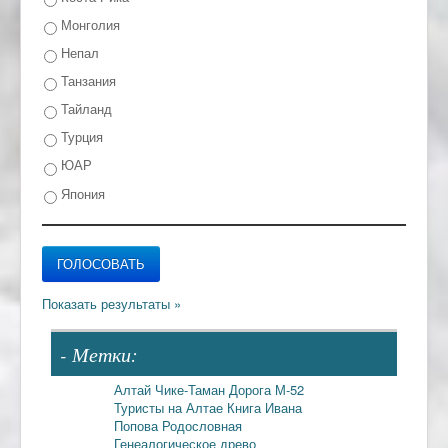
Монголия
Непал
Танзания
Тайланд
Турция
ЮАР
Япония
- Метки:
Алтай
Чике-Таман
Дорога М-52
Туристы на Алтае
Книга Ивана
Попова
Родословная
Генеалогическое древо