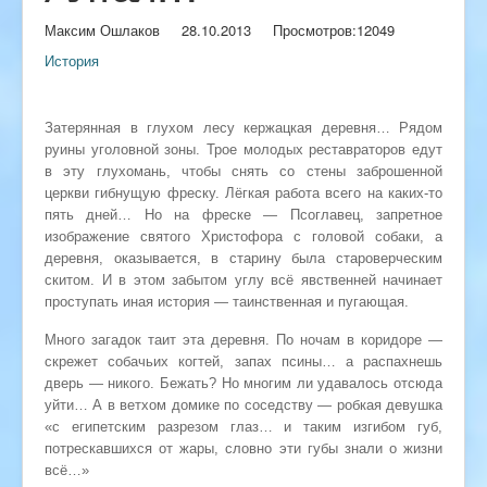
Максим Ошлаков
28.10.2013
Просмотров:
12049
История
Затерянная в глухом лесу кержацкая деревня… Рядом
руины уголовной зоны. Трое молодых реставраторов едут
в эту глухомань, чтобы снять со стены заброшенной
церкви гибнущую фреску. Лёгкая работа всего на каких-то
пять дней… Но на фреске — Псоглавец, запретное
изображение святого Христофора с головой собаки, а
деревня, оказывается, в старину была староверческим
скитом. И в этом забытом углу всё явственней начинает
проступать иная история — таинственная и пугающая.
Много загадок таит эта деревня. По ночам в коридоре —
скрежет собачьих когтей, запах псины… а распахнешь
дверь — никого. Бежать? Но многим ли удавалось отсюда
уйти… А в ветхом домике по соседству — робкая девушка
«с египетским разрезом глаз… и таким изгибом губ,
потрескавшихся от жары, словно эти губы знали о жизни
всё…»