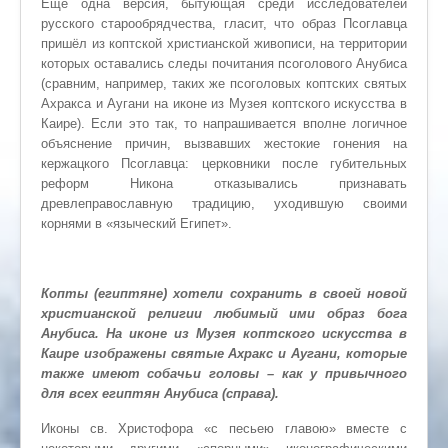
Ещё одна версия, бытующая среди исследователей
русского старообрядчества, гласит, что образ Псоглавца
пришёл из коптской христианской живописи, на территории
которых оставались следы почитания псоголового Анубиса
(сравним, например, таких же псоголовых коптских святых
Ахракса и Аугани на иконе из Музея коптского искусства в
Каире). Если это так, то напрашивается вполне логичное
объяснение причин, вызвавших жестокие гонения на
кержацкого Псоглавца: церковники после губительных
реформ Никона отказывались признавать
древлеправославную традицию, уходившую своими
корнями в «языческий Египет».
Копты (египтяне) хотели сохранить в своей новой
христианской религии любимый ими образ бога
Анубиса. На иконе из Музея коптского искусства в
Каире изображены святые Ахракс и Аугани, которые
также имеют собачьи головы – как у привычного
для всех египтян Анубиса (справа).
Иконы св. Христофора «с песьею главою» вместе с