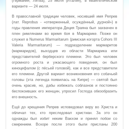
(Германия, Литва), 25 июля (Италия), в евангелическом
варианте — 24 июля.
В православной традиции человек, носивший имя Репрев
(лат. Reprobus - «отверженный, осуждённый, дурной») в
годы правления императора Деция Траяна был захвачен в
плен римлянами во время боя в Мармарике. Позже он
служил в Numerus Marmaritarum (римская когорта Cohors III
Valeria Marmaritarum) — подразделении мармаритов
(мармаридов), выходцев из области Мармарика или
представителей берберского племени. Это был человек
огромного роста и ужасающего поведения, он был
киноцефалом (с пёсьей головой), как и все представители
его племени. Другой вариант возникновения его собачьей
головы (эта легенда появилась на Кипре) — святой был
очень красив, но, дабы избежать соблазнов и постоянно
беспокоивших его женщин, упросил Господа обезобразить
его внешность.
Ещё до крещения Репрев исповедовал веру во Христа и
обличал тех, кто преследовал христиан. За это он
однажды был избит неким Вакхом и принял побои со
смирением. Вскоре после этого были присланы 200