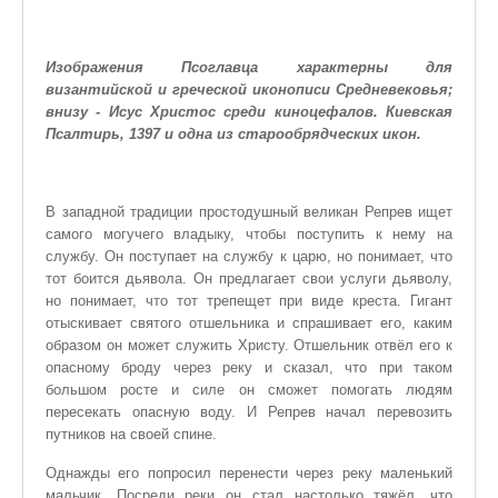
Изображения Псоглавца характерны для
византийской и греческой иконописи Средневековья;
внизу - Исус Христос среди киноцефалов. Киевская
Псалтирь, 1397 и одна из старообрядческих икон.
В западной традиции простодушный великан Репрев ищет
самого могучего владыку, чтобы поступить к нему на
службу. Он поступает на службу к царю, но понимает, что
тот боится дьявола. Он предлагает свои услуги дьяволу,
но понимает, что тот трепещет при виде креста. Гигант
отыскивает святого отшельника и спрашивает его, каким
образом он может служить Христу. Отшельник отвёл его к
опасному броду через реку и сказал, что при таком
большом росте и силе он сможет помогать людям
пересекать опасную воду. И Репрев начал перевозить
путников на своей спине.
Однажды его попросил перенести через реку маленький
мальчик. Посреди реки он стал настолько тяжёл, что