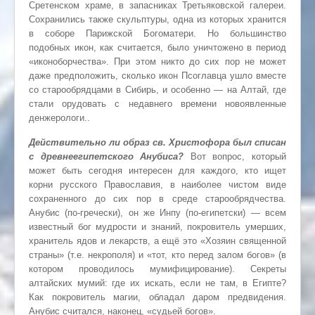
Сретенском храме, в запасниках Третьяковской галереи.
Сохранились также скульптуры, одна из которых хранится
в соборе Парижской Богоматери. Но большинство
подобных икон, как считается, было уничтожено в период
«иконоборчества». При этом никто до сих пор не может
даже предположить, сколько икон Псоглавца ушло вместе
со старообрядцами в Сибирь, и особенно — на Алтай, где
стали орудовать с недавнего времени новоявленные
денжерологи..
Действительно ли образ св. Христофора был списан
с древнеегипетского Анубиса?
Вот вопрос, который
может быть сегодня интересен для каждого, кто ищет
корни русского Православия, в наиболее чистом виде
сохраненного до сих пор в среде старообрядчества.
Анубис (по-гречески), он же Инпу (по-египетски) — всем
известный бог мудрости и знаний, покровитель умерших,
хранитель ядов и лекарств, а ещё это «Хозяин священной
страны» (т.е. некрополя) и «тот, кто перед залом богов» (в
котором проводилось мумифицирование). Секреты
алтайских мумий: где их искать, если не там, в Египте?
Как покровитель магии, обладал даром предвидения.
Анубис считался, наконец, «судьей богов».