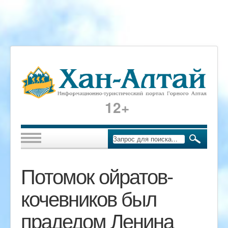
12+
Потомок ойратов-
кочевников был
прадедом Ленина