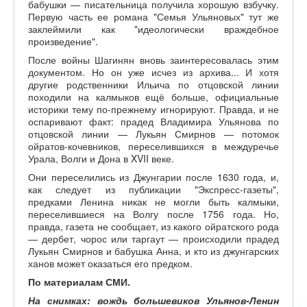
бабушки — писательница получила хорошую взбучку.
Первую часть ее романа "Семья Ульяновых" тут же
заклеймили как "идеологически враждебное
произведение".
После войны Шагинян вновь заинтересовалась этим
документом. Но он уже исчез из архива... И хотя
другие родственники Ильича по отцовской линии
походили на калмыков ещё больше, официальные
историки тему по-прежнему игнорируют. Правда, и не
оспаривают факт: прадед Владимира Ульянова по
отцовской линии — Лукьян Смирнов — потомок
ойратов-кочевников, переселившихся в междуречье
Урала, Волги и Дона в XVII веке.
Они переселились из Джунгарии после 1630 года, и,
как следует из публикации "Экспресс-газеты",
предками Ленина никак не могли быть калмыки,
переселившиеся на Волгу после 1756 года. Но,
правда, газета не сообщает, из какого ойратского рода
— дербет, чорос или таргаут — происходили прадед
Лукьян Смирнов и бабушка Анна, и кто из джунгарских
ханов может оказаться его предком.
По материалам СМИ.
На снимках: вождь большевиков Ульянов-Ленин