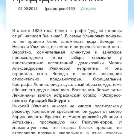
02.06.2011
Просмотров:
6169
История
В анкете 1920 года Ленин в графе "дед со стороны
отца" написал "не знаю". В семье Ульяновых почему-
то не принято было вспоминать деда Володи —
Николая Ульянова, известного астраханского портного.
Вероятно, сомнительная клиентура и азиатское
происхождение жены свёкра вызывали у
аристократично воспитанной домохозяйки Марии
Александровны Ульяновой неприятие. И она
взрастила сына Володю в полном неведении
относительно предка-кутюрье. Официальные
биографы Ленина, рисуя сусальный образ вождя, тоже
обошли его деда вниманием. Восполнить белые пятна
Ленинианы взялся астраханский собкор «Экспресс-
газеты»
Аркадий Байчурин
.
Николай Ульянов никогда не учился портновскому
ремеслу. Крепостной крестьянин, он удрал от своего
барина-корнета Брехова из Нижегородской губернии в
Астрахань, прослывшую как Разгуляй-город. И
знаменитую тем, что отсюда беглых крестьян не
отправляли прежним владельцам, а из-за нехватки