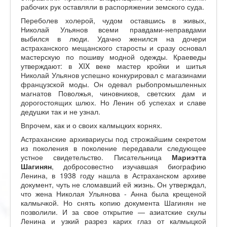
рабочих рук оставляли в распоряжении земского суда.
Переболев холерой, чудом оставшись в живых,
Николай Ульянов всеми правдами-неправдами
выбился в люди. Удачно женился на дочери
астраханского мещанского старосты и сразу основал
мастерскую по пошиву модной одежды. Краеведы
утверждают: в XIX веке мастер кройки и шитья
Николай Ульянов успешно конкурировал с магазинами
французской моды. Он одевал рыбопромышленных
магнатов Поволжья, чиновников, светских дам и
дорогостоящих шлюх. Но Ленин об успехах и славе
дедушки так и не узнал.
Впрочем, как и о своих калмыцких корнях.
Астраханские архивариусы под строжайшим секретом
из поколения в поколение передавали следующее
устное свидетельство. Писательница
Мариэтта
Шагинян
, добросовестно изучавшая биографию
Ленина, в 1938 году нашла в Астраханском архиве
документ, чуть не сломавший ей жизнь. Он утверждал,
что жена Николая Ульянова - Анна была крещеной
калмычкой. Но снять копию документа Шагинян не
позволили. И за свое открытие — азиатские скулы
Ленина и узкий разрез карих глаз от калмыцкой