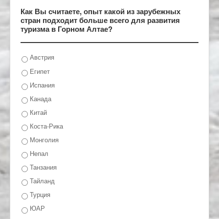
Как Вы считаете, опыт какой из зарубежных
стран подходит больше всего для развития
туризма в Горном Алтае?
Австрия
Египет
Испания
Канада
Китай
Коста-Рика
Монголия
Непал
Танзания
Тайланд
Турция
ЮАР