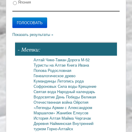
Япония
- Метки:
Алтай
Чике-Таман
Дорога М-52
Туристы на Алтае
Книга Ивана
Попова
Родословная
Генеалогическое древо
Кумандинцы
Летопись рода
Софроновых
Сила воды
Крещение
Святая вода
Народный календарь
Водосвятие
День Победы
Великая
Отечественная война
Ойротия
«Легенды Армии с Александром
Маршалом»
Жанибек Елеусов
История Алтая
Майма
Чергачак
Деревня Найминская
Внутренний
туризм
Горно-Алтайск